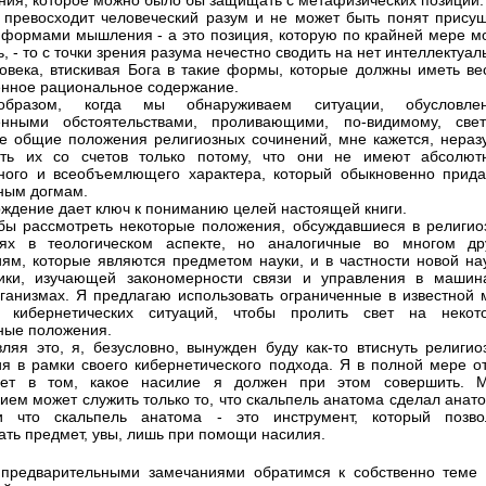
ния, которое можно было бы защищать с метафизических позиций.
 превосходит человеческий разум и не может быть понят прису
 формами мышления - а это позиция, которую по крайней мере м
, - то с точки зрения разума нечестно сводить на нет интеллектуа
овека, втискивая Бога в такие формы, которые должны иметь ве
нное рациональное содержание.
бразом, когда мы обнаруживаем ситуации, обусловле
енными обстоятельствами, проливающими, по-видимому, све
е общие положения религиозных сочинений, мне кажется, нераз
ать их со счетов только потому, что они не имеют абсолютн
ного и всеобъемлющего характера, который обыкновенно прида
ным догмам.
рждение дает ключ к пониманию целей настоящей книги.
бы рассмотреть некоторые положения, обсуждавшиеся в религио
иях в теологическом аспекте, но аналогичные во многом др
ям, которые являются предметом науки, и в частности новой нау
тики, изучающей закономерности связи и управления в машин
ганизмах. Я предлагаю использовать ограниченные в известной 
и кибернетических ситуаций, чтобы пролить свет на некот
ные положения.
ляя это, я, безусловно, вынужден буду как-то втиснуть религио
я в рамки своего кибернетического подхода. Я в полной мере о
чет в том, какое насилие я должен при этом совершить. 
ием может служить только то, что скальпель анатома сделал анат
и что скальпель анатома - это инструмент, который позво
ать предмет, увы, лишь при помощи насилия.
предварительными замечаниями обратимся к собственно теме 