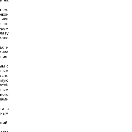
ь на
ы же
нкой
 или
е же
удем
лаву
мало
ак и
ение
ния,
ым с
дным
о это
имую
 всей
ьным
ного
вами
ти в
жным
тий,