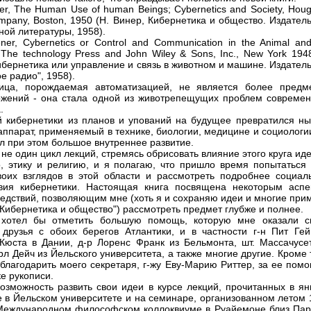
ner, The Human Use of human Beings; Cybernetics and Society, Hou
Company, Boston, 1950 (Н. Винер, Кибернетика и общество. Издател
ной литературы, 1958).
ener, Cybernetics or Control and Communication in the Animal an
 The technology Press and John Wiley & Sons, Inc., New York 194
ибернетика или управление и связь в животном и машине. Издател
е радио", 1958).
тица, порождаемая автоматизацией, не является более предм
жений - она стала одной из животрепещущих проблем современ
.
й кибернетики из планов и упований на будущее превратился ны
аппарат, применяемый в технике, биологии, медицине и социологи
л при этом большое внутреннее развитие.
 не один цикл лекций, стремясь обрисовать влияние этого круга ид
, этику и религию, и я полагаю, что пришло время попытаться 
воих взглядов в этой области и рассмотреть подробнее социал
вия кибернетики. Настоящая книга посвящена некоторым аспе
ледствий, позволяющим мне (хоть я и сохраняю идеи и многие при
 "Кибернетика и общество") рассмотреть предмет глубже и полнее.
 хотел бы отметить большую помощь, которую мне оказали с
 друзья с обоих берегов Атлантики, и в частности г-н Пит Гей
-Кюста в Дании, д-р Лоренс Франк из Бельмонта, шт. Массачусет
рл Дейч из Йельского университета, а также многие другие. Кроме 
облагодарить моего секретаря, г-жу Еву-Марию Риттер, за ее пом
е рукописи.
озможность развить свои идеи в курсе лекций, прочитанных в ян
е в Йельском университете и на семинаре, организованном летом 
Международном философском коллоквиуме в Руайемоне близ Пар