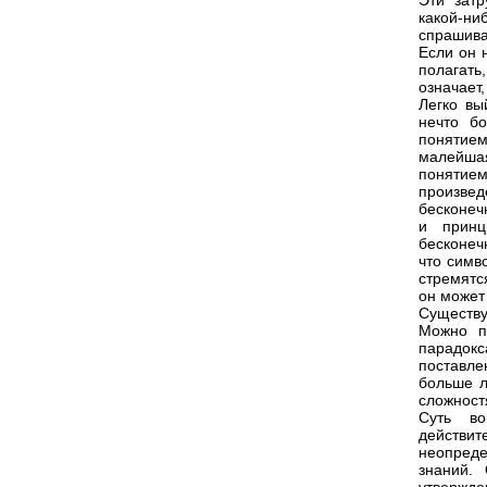
Эти затр
какой-н
спрашива
Если он 
полагать
означает,
Легко вы
нечто бо
понятие
малейшая
понятием
произве
бесконеч
и принц
бесконеч
что симв
стремятс
он может 
Существу
Можно по
парадокс
поставле
больше л
сложност
Суть во
действи
неопреде
знаний.