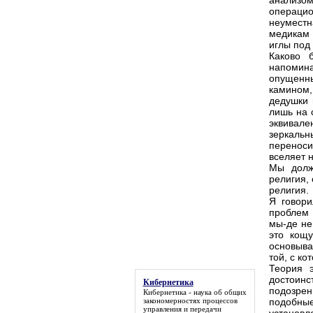
анализом
операцио
неуместн
медикам 
иглы под
Каково 
напомин
опущенн
камином
дедушки 
лишь на 
эквивале
зеркаль
переноси
вселяет 
Мы долж
религия,
религия.
Я говори
проблем 
мы-де не
это кощу
основыва
той, с к
Теория 
достоинс
Кибернетика
подозре
Кибернетика
- наука об общих
закономерностях процессов
подобные
управления и передачи