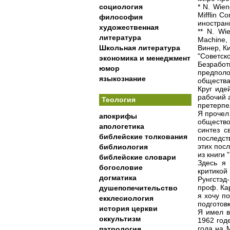
социология
* N. Wie
Mifflin 
философия
иностран
художественная
** N. Wi
литература
Machine,
Школьная литература
Винер, К
"Советско
экономика и менеджмент
Безрабо
юмор
предполо
языкознание
общества
Круг иде
рабочий 
Теология
претерпе
Я прочел
апокрифы
общество
апологетика
синтез с
библейские толкования
последст
этих пос
библиология
из книги
библейские словари
Здесь я
богословие
критикой
догматика
Рунгстэд
проф. Ка
душепопечительство
я хочу п
екклесиология
подготовк
история церкви
Я имел в
оккультизм
1962 год
года на 
патрология