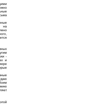
щими
ожно
льные
сьма
нные
т на
умно
ого,
ется
зных
угим
ки -
ах и
мере
орые
зные
тдаю
Моим
омию
ляет
этой