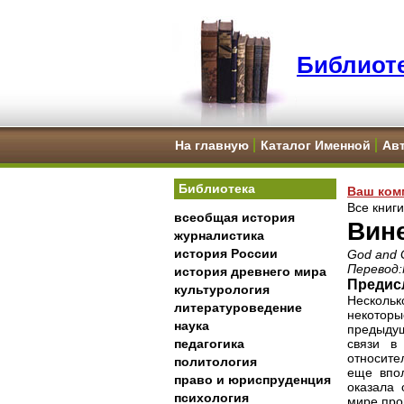
Библиоте
На главную
Каталог Именной
Ав
Библиотека
Ваш ком
Все книг
всеобщая история
Вине
журналистика
история России
God and G
Перевод:
история древнего мира
Предис
культурология
Несколь
литературоведение
некотор
наука
предыдущ
педагогика
связи в
относите
политология
еще впол
право и юриспруденция
оказала 
психология
мире про