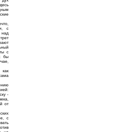
 дух
десь
дным
ские
что,
и, с
 над
трет
рают
ьный
ты с
к бы
чае,
 как
сама
ению
ией:
ску -
ека,
й от
ских
е, с
вать
отив