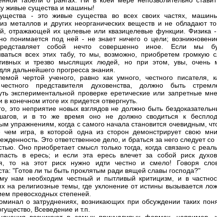
енной табели о рангах. Ни в коей мере непозволительно ставит
ку живые существа и машины!
ущества - это живые существа во всех своих частях, машин
из металлов и других неорганических веществ и не обладают то
ой, отражающей их целевые или квазицелевые функции. Физика -
но понимается под ней - не знает ничего о цели; возникновени
редставляет собой нечто совершенно иное. Если мы б
ваться всех этих табу, то мы, возможно, приобретем громкую с
ативных и трезво мыслящих людей, но при этом, увы, очень 
для дальнейшего прогресса знания.
емой чертой ученого, равно как умного, честного писателя, к
 честного представителя духовенства, должно быть стремл
уть экспериментальной проверке еретические или запретные мне
 в конечном итоге их придется отвергнуть.
го, это неприятие новых взглядов не должно быть бездоказательн
шагов, и в то же время оно не должно сводиться к беспло
ым упражнениям, когда с самого начала становится очевидным, чт
 чем игра, в которой одна из сторон демонстрирует свою мн
ежденность. Это ответственное дело, и браться за него следует со
стью. Оно приобретает смысл только тогда, когда связано с реал
пасть в ересь; и если эта ересь влечет за собой риск духов
ия, то на этот риск нужно идти честно и смело! Говоря сло
ста: "Готов ли ты быть проклятым ради вящей славы господа?"
му нам необходим честный и пытливый критицизм, и в частнос
ях на религиозные темы, где уклонение от истины вызывается ло
ем превосходных степеней.
оминал о затруднениях, возникающих при обсуждении таких поня
гущество, Всеведение и т.п.