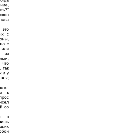
огда
ние,
ть?"
можно
снова
о это
ых с
оны,
на с
 или
и из
ями,
 что
 так
х и у
 = х;
ете.
ит к
прос
чисел
й со
ия в
лишь
ьших
обой