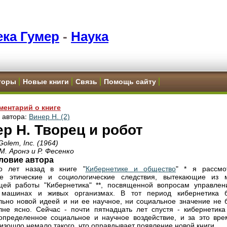
ка Гумер
-
Наука
торы
Новые книги
Связь
Помощь сайту
ментарий о книге
и автора:
Винер Н. (2)
р Н. Творец и робот
olem, Inc. (1964)
М. Аронэ и Р. Фесенко
ловие автора
ко лет назад в книге "
Кибернетике и общество
" * я рассмо
ые этические и социологические следствия, вытекающие из 
ей работы "Кибернетика" **, посвященной вопросам управлен
 машинах и живых организмах. В тот период кибернетика 
льно новой идеей и ни ее научное, ни социальное значение не 
не ясно. Сейчас - почти пятнадцать лет спустя - кибернетика
определенное социальное и научное воздействие, и за это вре
изошло немало такого, что оправдывает появление новой книги.