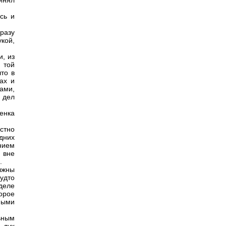
инял
есь и
сразу
кой,
и, из
 той
то в
ах и
ами,
я дел
енка
стно
дних
нием
 вне
.
лжны
удто
деле
орое
ными
ьным