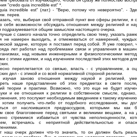
чем требовать от изучающего, чтобы он сразу же полностью воспр
ия "crеdo quia incredible est" *.
quia incredible est" (лат.) - "Верю, потому что невероятно". - Зд
им. перев.
азать, что, выбирая свой отправной пункт вне сферы религии, я 
 себя возможности обсуждать отношения между религией и нау
 и подразумевается общим замыслом настоящего очерка.
лучше с самого начала точно определить свою тему, указать рамк
я не намерен выходить, и отмежеваться от намерений, чуждых
еской задаче, которую я поставил перед собой. Я уже говорил, ч
ряда лет работал над проблемами связи и управления в машин
ганизмах, над новыми инженерными и физиологическими метод
ми с этими идеями, и над изучением последствий этих методов дл
ских.
есно переплетается со связью, власть - с управлением, а оц
ких дел - с этикой и со всей нормативной стороной религии.
, изучая заново отношения между наукой и религией, уме
треть наше представление об этих предметах в свете после
ий теории и практики. Возможно, что это еще не будет изуче
уки и ее отношения к религии в собственном смысле, однако,
сомнения, это послужит необходимым введением к такому изучению
 хотим получить что-либо от подобного исследования, мы до
иться от наслоившихся предрассудков, которыми мы как б
 свое благоговение перед святыми и великими вещами, а на 
енно стремимся избавиться от чувства неполноценности, кот
аем, встречаясь с неприятной действительностью и опас
лениями.
т наш очерк должен что-то значить, то он должен быть реал