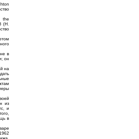
ghton
ьство
d the
8 (Н.
ьство
етом
ного
не в
и; он
ей на
дать
ьные
ктам
меры
воей
н из
с, и
того,
ощь в
варе
1962
ижа.