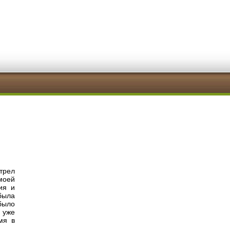
трел
моей
ия и
была
было
 уже
мя в