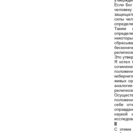
утвержде
Если Бог
человеку
защищать
силы чел
определе
Таким о
определ
некоторы
сбрасыв
бесконеч
религиоз
Это утве
Я хотел 
сочинен
положени
киберне
живых ор
аналоги
религиоз
Осуществ
положени
себе от
оправдан
наукой 
исследов
II
С этими 