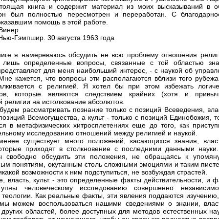
тоящая книга и содержит материал из моих высказываний в о
 он был полностью пересмотрен и переработан. С благодарно
оказавшим помощь в этой работе.
Винер
Нью-Гэмпшир. 30 августа 1963 года
ниге я намереваюсь обсудить не всю проблему отношения религ
а лишь определенные вопросы, связанные с той областью зна
представляет для меня наибольший интерес, - с наукой об управл
 Мне кажется, что вопросы эти располагаются вблизи того рубежа
алкивается с религией. Я хотел бы при этом избежать логиче
сов, которые являются следствием крайних (хотя и привыч
й религии на истолкование абсолютов.
будем рассматривать познание только с позиций Всеведения, влас
 позиций Всемогущества, а культ - только с позиций Единобожия, 
ся в метафизических хитросплетениях еще до того, как приступ
ельному исследованию отношений между религией и наукой.
менее существует много положений, касающихся знания, влас
которые приходят в столкновение с последними данными науки
ы свободно обсудить эти положения, не обращаясь к упомян
ым понятиям, окутанным столь сложными эмоциями и таким пиете
икакой возможности к ним подступиться, не возбуждая страстей.
е, власть, культ - это определенные факты действительности, и 
тупны человеческому исследованию совершенно независим
 теологии. Как реальные факты, эти явления поддаются изучению,
мы можем воспользоваться нашими сведениями о знании, влас
з других областей, более доступных для методов естественных на