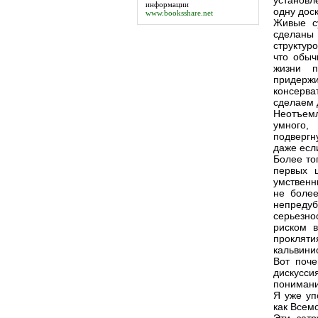
установл
информации
одну дос
www.booksshare.net
Живые с
сделаны 
структур
что обыч
жизни п
придержи
консерв
сделаем 
Неотъемл
умного,
подвергн
даже если
Более то
первых 
умственн
не более
непредуб
серьезно
риском в
проклят
кальвини
Вот поче
дискусси
понимани
Я уже уп
как Всемо