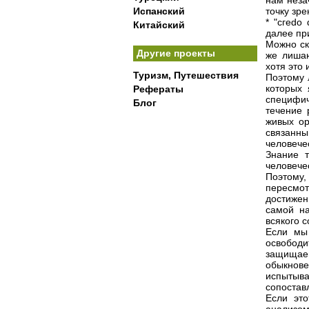
нам неза
Испанский
точку зрен
* "cгеdo 
Китайский
далее пр
Можно ск
Другие проекты
же лишаю
хотя это
Туризм, Путешествия
Поэтому 
которых 
Рефераты
специфич
Блог
течение 
живых ор
связанны
человече
Знание т
человечес
Поэтому
пересмо
достижен
самой на
всякого 
Если мы
освобод
защищаем
обыкнов
испытыв
сопостав
Если это