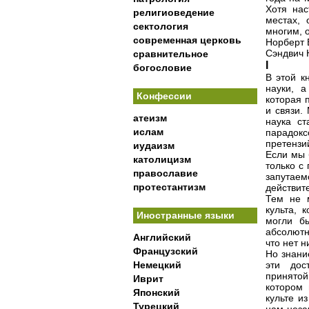
Хотя нас
религиоведение
местах,
сектология
многим, 
современная церковь
Норберт 
Сэндвич 
сравнительное
I
богословие
В этой к
науки, 
Конфессии
которая 
и связи.
атеизм
наука ст
ислам
парадок
претензи
иудаизм
Если мы 
католицизм
только с
православие
запутаем
протестантизм
действит
Тем не 
культа, 
Иностранные языки
могли б
абсолютн
Английский
что нет н
Французский
Но знани
Немецкий
эти дос
принятой
Иврит
котором 
Японский
культе и
Турецкий