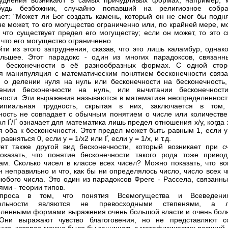
уднения возникают в самых причудливых формах, например, к
ибудь безбожник, случайно попавший на религиозное собра
ет: "Может ли Бог создать камень, который он не смог бы подня
не может, то его могущество ограниченно или, по крайней мере, 
, что существует предел его могуществу; если он может, то это 
 что его могущество ограниченно.
йти из этого затруднения, сказав, что это лишь каламбур, однак
льшее. Этот парадокс - один из многих парадоксов, связанн
м бесконечности в её разнообразных формах. С одной стор
 манипуляция с математическим понятием бесконечности связа
 о делении нуля на нуль или бесконечности на бесконечность,
дении бесконечности на нуль, или вычитании бесконечност
ности. Эти выражения называются в математике неопределенност
ипиальная трудность, скрытая в них, заключается в том,
ность не совпадает с обычным понятием о числе или количестве,
ол Ґ/Ґ означает для математика лишь предел отношения х/у, когда 
я оба к бесконечности. Этот предел может быть равным 1, если у
равняться 0, если у = 1/х2 или Ґ, если у = 1/х, и т.д.
ет также другой вид бесконечности, который возникает при сч
казать, что понятие бесконечности такого рода тоже привод
ам. Сколько чисел в классе всех чисел? Можно показать, что во
н неправильно и что, как бы ни определялось число, число всех 
юбого числа. Это один из парадоксов Фреге - Рассела, связанны
ями - теории типов.
проса в том, что понятия Всемогущества и Всеведен
тельности являются не превосходными степенями, а 
ленными формами выражения очень большой власти и очень бол
 Они выражают чувство благоговения, но не представляют с