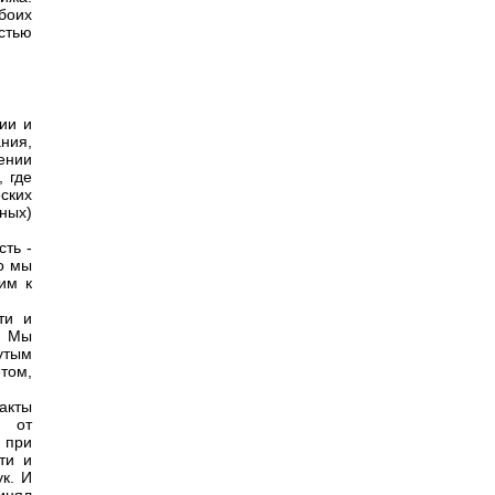
боих
стью
ии и
ния,
ении
, где
ских
ных)
ть -
то мы
им к
ти и
. Мы
утым
том,
факты
о от
 при
ти и
ук. И