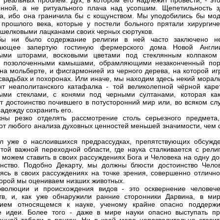
 реальных проблем. Дух, в котором его надлежит провести, - это
нной, а не ритуального плача над усопшим. Щепетильность з
а, ибо она граничила бы с кощунством. Мы уподобились бы мо
прошлого века, которые у постели больного прятали хирургиче
 шелковыми лацканами своих черных сюртуков.
бы ни было содержание религии в ней часто заключено не
ающее запертую гостиную фермерского дома Новой Англи
ыми шторами, восковыми цветами под стеклянным колпаком
, позолоченными камышами, обрамляющими незаконченный пор
на мольберте, и фисгармонией из черного дерева, на которой иг
свадьбах и похоронах. Или иначе, мы находим здесь некий морал
нт неаполитанского катафалка - той великолепной чёрной каре
ными стеклами, с конями под черными султанами, которая ка
т достоинство почившего в потусторонний мир или, во всяком слу
надежду сохранить его.
ны резко отделять рассмотрение столь серьезного предмета,
 от любого анализа духовных ценностей меньшей значимости, чем 
л уже о наслоившихся предрассудках, препятствующих обсужд
той важной переходной области, где наука сталкивается с религ
 можем ставить в своих рассуждениях Бога и Человека на одну до
нство. Подобно Декарту, мы должны блюсти достоинство Челов
ясь в своих рассуждениях на точке зрения, совершенно отлично
оторой мы оцениваем низших животных.
эволюции и происхождения видов - это осквернение человече
тв, и, как уже обнаружили ранние сторонники Дарвина, в мир
нием относящемся к науке, ученому крайне опасно поддержи
 идеи. Более того - даже в мире науки опасно выступать пр