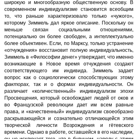
широкую и многообразную общественную основу. В
современном индивидуализме становится всеобщим
то, что раньше характеризовало только «чужого»,
которому Зиммель дал яркое описание. Поскольку он
меньше связан социальными отношениями,
потенциально он более свободен, а интеллектуально
более объективен. Если, по Марксу, только устранение
«отчуждения» восстановит полную индивидуальность,
Зиммель в «Философии денег» утверждает, что именно
возникающие в Новое время отчуждения создают
соответствующего им индивида. Зиммель задает
вопрос как о социологически способствующих этому
факторах,
так и о
формах
индивидуальности. Он
различает «количественный» индивидуализм эпохи
Просвещения, который освобождает людей от оков и
во Французской революции дает им всем равные
права, и «качественный» индивидуализм своеобразно
раскрывающейся и сознательно отличающейся этим
творческой личности Возрождения и гётевского
времени. Однако в работе, оставшейся в его наследии,
он не исключает того, что в будущем, наряду с этими