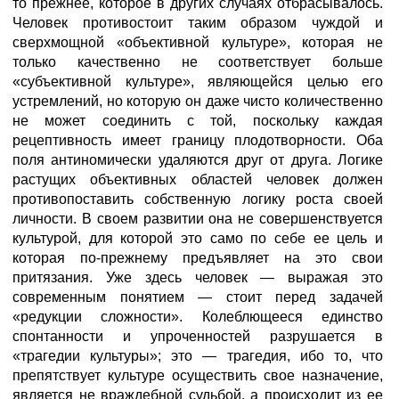
то прежнее, которое в других случаях отбрасывалось.
Человек противостоит таким образом чуждой и
сверхмощной «объективной культуре», которая не
только качественно не соответствует больше
«субъективной культуре», являющейся целью его
устремлений, но которую он даже чисто количественно
не может соединить с той, поскольку каждая
рецептивность имеет границу плодотворности. Оба
поля антиномически удаляются друг от друга. Логике
растущих объективных областей человек должен
противопоставить собственную логику роста своей
личности. В своем развитии она не совершенствуется
культурой, для которой это само по себе ее цель и
которая по-прежнему предъявляет на это свои
притязания. Уже здесь человек — выражая это
современным понятием — стоит перед задачей
«редукции сложности». Колеблющееся единство
спонтанности и упроченностей разрушается в
«трагедии культуры»; это — трагедия, ибо то, что
препятствует культуре осуществить свое назначение,
является не враждебной судьбой, а происходит из ее