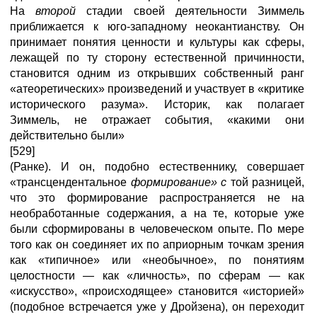
На
второй
стадии своей деятельности Зиммель
приближается к юго-западному неокантианству. Он
принимает понятия ценности и культуры как сферы,
лежащей по ту сторону естественной причинности,
становится одним из открывших собственный ранг
«атеоретических» произведений и участвует в «критике
исторического разума». Историк, как полагает
Зиммель, не отражает события, «какими они
действительно были»
[529]
(Ранке). И он, подобно естественнику, совершает
«трансцендентальное
формирование» с
той разницей,
что это формирование распространяется не на
необработанные содержания, а на те, которые уже
были сформированы в человеческом опыте. По мере
того как он соединяет их по априорным точкам зрения
как «типичное» или «необычное», по понятиям
целостности — как «личность», по сферам — как
«искусство», «происходящее» становится «историей»
(подобное встречается уже у Дройзена), он переходит