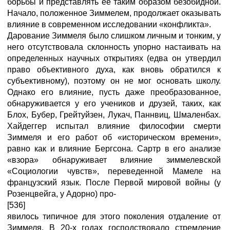
борьбы и представлять ее таким образом безобидной.
Начало, положенное Зиммелем, продолжает оказывать
влияние в современном исследовании «конфликта».
Дарование Зиммеля было слишком личным и тонким, у
него отсутствовала склонность упорно настаивать на
определенных научных открытиях (едва он утвердил
право объективного духа, как вновь обратился к
субъективному), поэтому он не мог основать школу.
Однако его влияние, пусть даже преобразованное,
обнаруживается у его учеников и друзей, таких, как
Блох, Бубер, Грейтуйзен, Лукач, Паннвиц, Шмаленбах.
Хайдеггер испытал влияние философии смерти
Зиммеля и его работ об «историческом времени»,
равно как и влияние Бергсона. Сартр в его анализе
«взора» обнаруживает влияние зиммелевской
«Социологии чувств», переведенной Мамеле на
французский язык. После Первой мировой войны (у
Розенцвейга, у Адорно) про-
[536]
явилось типичное для этого поколения отдаление от
Зиммеля. В 20-х годах господствовало стремление