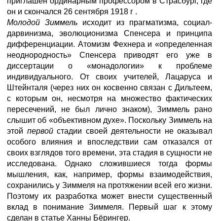
приглашен ординарным профессором в Страсбург, где
он и скончался 26 сентября 1918 г .
Молодой Зиммель
исходит из прагматизма, социал-
дарвинизма, эволюционизма Спенсера и принципа
дифференциации. Атомизм Фехнера и «определенная
неоднородность» Спенсера приводят его уже в
диссертации о «монадологии» к проблеме
индивидуального. От своих учителей, Лацаруса и
Штейнталя (через них он косвенно связан с Дильтеем,
с которым он, несмотря на множество фактических
пересечений, не был лично знаком), Зиммель рано
слышит об «объективном духе». Поскольку Зиммель на
этой
первой
стадии своей деятельности не оказывал
особого влияния и впоследствии сам отказался от
своих взглядов того времени, эта стадия в сущности не
исследована. Однако сложившиеся тогда формы
мышления, как, например, формы взаимодействия,
сохранились у Зиммеля на протяжении всей его жизни.
Поэтому их разработка может внести существенный
вклад в понимание Зиммеля. Первый шаг к этому
сделан в статье Ханны Бёрингер.