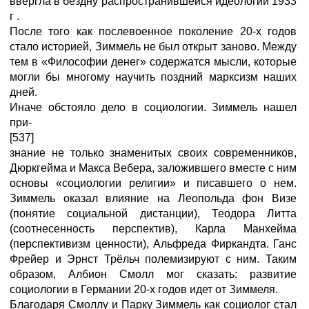
ввергла в бездну распространившейся идеологии 1933
г .
После того как послевоенное поколение 20-х годов
стало историей, Зиммель не был открыт заново. Между
тем в «Философии денег» содержатся мысли, которые
могли бы многому научить поздний марксизм наших
дней.
Иначе обстояло дело в социологии. Зиммель нашел
при-
[537]
знание не только знаменитых своих современников,
Дюркгейма и Макса Вебера, заложившего вместе с ним
основы «социологии религии» и писавшего о нем.
Зиммель оказал влияние на Леопольда фон Визе
(понятие социальной дистанции), Теодора Литта
(соотнесенность перспектив), Карла Манхейма
(перспективизм ценности), Альфреда Фиркандта. Ганс
Фрейер и Эрнст Трёльч полемизируют с ним. Таким
образом, Албион Смолл мог сказать: развитие
социологии в Германии 20-х годов идет от Зиммеля.
Благодаря Смоллу и Парку Зиммель как социолог стал