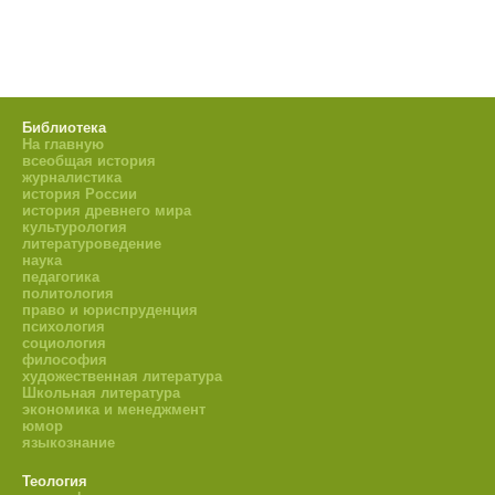
Библиотека
На главную
всеобщая история
журналистика
история России
история древнего мира
культурология
литературоведение
наука
педагогика
политология
право и юриспруденция
психология
социология
философия
художественная литература
Школьная литература
экономика и менеджмент
юмор
языкознание
Теология