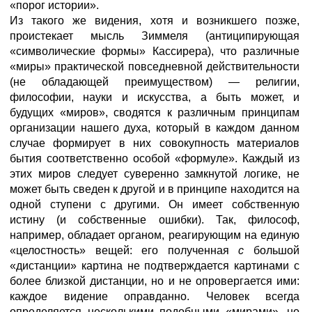
«порог истории».
Из такого же видения, хотя и возникшего позже,
проистекает мысль Зиммеля (антиципирующая
«символические формы» Кассирера), что различные
«миры» практической повседневной действительности
(не обладающей преимуществом) — религии,
философии, науки и искусства, а быть может, и
будущих «миров», сводятся к различным принципам
организации нашего духа, который в каждом данном
случае формирует в них совокупность материалов
бытия соответственно особой «формуле». Каждый из
этих миров следует суверенно замкнутой логике, не
может быть сведен к другой и в принципе находится на
одной ступени с другими. Он имеет собственную
истину (и собственные ошибки). Так, философ,
например, обладает органом, реагирующим на единую
«целостность» вещей: его полученная
с
большой
«дистанции» картина не подтверждается картинами с
более близкой дистанции, но и не опровергается ими:
каждое видение оправданно. Человек всегда
определяется несколькими подобными «мирами», но