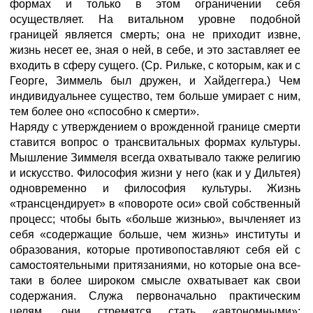
формах и только в этом ограничении себя
осуществляет. На витальном уровне подобной
границей является смерть; она не приходит извне,
жизнь несет ее, зная о ней, в себе, и это заставляет ее
входить в сферу сущего. (Ср. Рильке, с которым, как и с
Георге, Зиммель был дружен, и Хайдеггера.) Чем
индивидуальнее существо, тем больше умирает с ним,
тем более оно «способно к смерти».
Наряду с утверждением о врожденной границе смерти
ставится вопрос о трансвитальных формах культуры.
Мышление Зиммеля всегда охватывало также религию
и искусство. Философия жизни у него (как и у Дильтея)
одновременно и философия культуры. Жизнь
«трансцендирует» в «повороте оси» свой собственный
процесс; чтобы быть «больше жизнью», вычленяет из
себя «содержащие больше, чем жизнь» институты и
образования, которые противопоставляют себя ей с
самостоятельными притязаниями, но которые она все-
таки в более широком смысле охватывает как свои
содержания. Служа первоначально практическим
целям, они стремятся стать «автономными»: