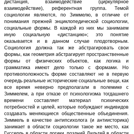
дистанция, взаимодействие (циркулярное
взаимодействие), референтная группа. Темой
социологии являются, по Зиммелю, в отличие от
понимания прежней энциклопедической социологии,
социальные
формы.
В каждой из них мы занимаем
иную социальную «дистанцию»; это понятие
оказывается и в данном случае плодотворным.
Социология должна так же абстрагировать свои
формы, как геометрия абстрагирует пространственные
формы от физических объектов, как логика и
грамматика имеют дело только с формами. Но
противоположность форме составляют не в первую
очередь реальные исторические социальные вещи, как
все время неверно предполагали в полемике с
Зиммелем, а при отказе от психологизма тогдашнего
времени составляет материал психических
потребностей и целей, которые побуждают индивидов
создавать меняющиеся общественные объединения.
Зиммель в качестве антипсихолога (и антиисторика)
занимает в области социологии такое же место, как
Гуссерль в области логики, поздний Дильтей в области