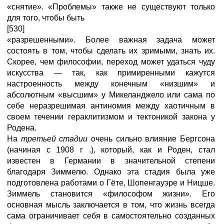
«снятие». «Проблемы» также не существуют только
для того, чтобы быть
[530]
«разрешенными». Более важная задача может
состоять в том, чтобы сделать их зримыми, знать их.
Скорее, чем философии, переход может удаться чуду
искусства — так, как примиренными кажутся
настроенность между конечным «низшим» и
абсолютным «высшим» у Микеланджело или сама по
себе неразрешимая антиномия между хаотичным в
своем течении гераклитизмом и тектоникой закона у
Родена.
На
третьей стадии
очень сильно влияние Бергсона
(начиная с 1908 г .), который, как и Роден, стал
известен в Германии в значительной степени
благодаря Зиммелю. Однако эта стадия была уже
подготовлена работами о Гёте, Шопенгауэре и Ницше.
Зиммель становится «философом жизни». Его
основная мысль заключается в том, что жизнь всегда
сама ограничивает себя в самостоятельно созданных