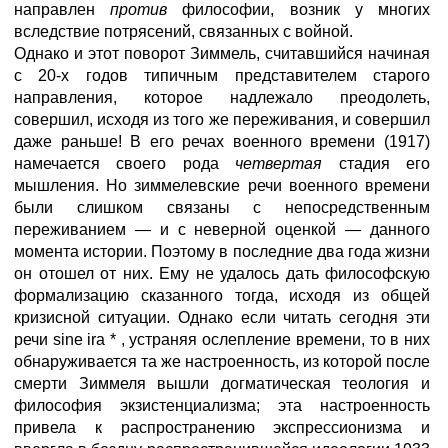
направлен
против
философии, возник у многих
вследствие потрясений, связанных с войной.
Однако и этот поворот Зиммель, считавшийся начиная
с 20-х годов типичным представителем старого
направления, которое надлежало преодолеть,
совершил, исходя из того же переживания, и совершил
даже раньше! В его речах военного времени (1917)
намечается своего рода
четвертая
стадия его
мышления. Но зиммелевские речи военного времени
были слишком связаны с непосредственным
переживанием — и с неверной оценкой — данного
момента истории. Поэтому в последние два года жизни
он отошел от них. Ему не удалось дать философскую
формализацию сказанного тогда, исходя из общей
кризисной ситуации. Однако если читать сегодня эти
речи sine ira * , устраняя ослепление времени, то в них
обнаруживается та же настроенность, из которой после
смерти Зиммеля вышли догматическая теология и
философия экзистенциализма; эта настроенность
привела к распространению экспрессионизма и