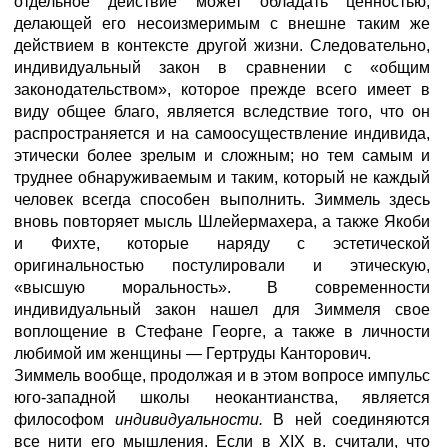
отдельное действие может обладать ценностью,
делающей его несоизмеримым с внешне таким же
действием в контексте другой жизни. Следовательно,
индивидуальный закон в сравнении с «общим
законодательством», которое прежде всего имеет в
виду общее благо, является вследствие того, что он
распространяется и на самоосуществление индивида,
этически более зрелым и сложным; но тем самым и
труднее обнаруживаемым и таким, который не каждый
человек всегда способен выполнить. Зиммель здесь
вновь повторяет мысль Шлейермахера, а также Якоби
и Фихте, которые наряду с эстетической
оригинальностью постулировали и этическую,
«высшую моральность». В современности
индивидуальный закон нашел для Зиммеля свое
воплощение в Стефане Георге, а также в личности
любимой им женщины — Гертруды Канторович.
Зиммель вообще, продолжая и в этом вопросе импульс
юго-западной школы неокантианства, является
философом
индивидуальности.
В ней соединяются
все нити его мышления. Если в XIX в. считали, что