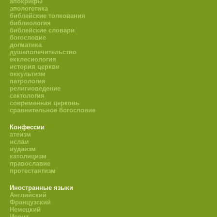
апокрифы
апологетика
библейские толкования
библиология
библейские словари
богословие
догматика
душепопечительство
екклесиология
история церкви
оккультизм
патрология
религиоведение
сектология
современная церковь
сравнительное богословие
Конфессии
атеизм
ислам
иудаизм
католицизм
православие
протестантизм
Иностранные языки
Английский
Французский
Немецкий
Иврит