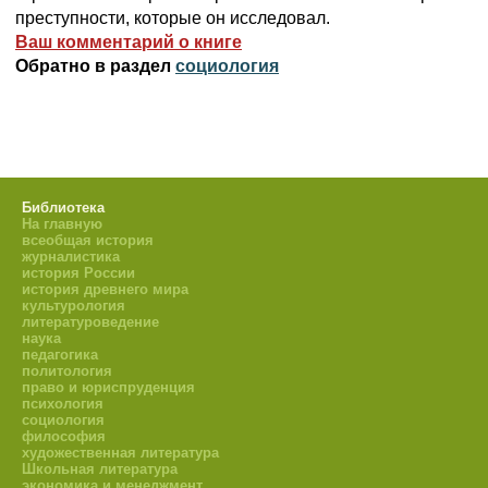
преступности, которые он исследовал.
Ваш комментарий о книге
Обратно в раздел
социология
Библиотека
На главную
всеобщая история
журналистика
история России
история древнего мира
культурология
литературоведение
наука
педагогика
политология
право и юриспруденция
психология
социология
философия
художественная литература
Школьная литература
экономика и менеджмент