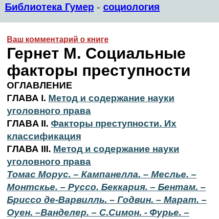
Библиотека Гумер
-
социология
Ваш комментарий о книге
Гернет М. Социальные
факторы преступности
ОГЛАВЛЕНИЕ
ГЛАВА I.
Метод и содержание науки
уголовного права
ГЛAВA II.
Факторы преступности. Их
классификация
ГЛАВА III.
Метод и содержание науки
уголовного права
Томас Морус. – Кампанелла. – Меслье. –
Монтскье. – Руссо. Беккария. – Бентам. –
Бриссо де-Варвилль. – Годвин. – Марат. –
Оуен. –Ванделер. – С.Симон. - Фурье. –