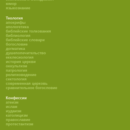
юмор
языкознание
Теология
апокрифы
апологетика
библейские толкования
библиология
библейские словари
богословие
догматика
душепопечительство
екклесиология
история церкви
оккультизм
патрология
религиоведение
сектология
современная церковь
сравнительное богословие
Конфессии
атеизм
ислам
иудаизм
католицизм
православие
протестантизм