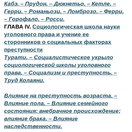
Кабэ. – Прудон. – Дюкнетьо. – Кетле. –
Герри. – Романьози. – Ломброзо. – Ферри.
– Горофало. – Росси.
ГЛАВА IV.
Социологическая школа науки
уголовного права и учение ее
сторонников о социальных факторах
преступности
Турати. – Социалистическое укрыло
социологической школы уголовного
права. – Социализм и преступность. –
Труд Колаяни.
Влияние на преступность возраста. –
Влияние пола. – Влияние семейного
состояния: внебрачное происхождение;
влияние брака. – Влияние
наследственности.