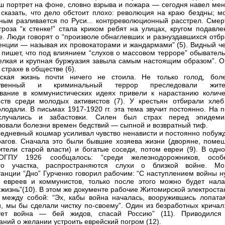
аш портрет на фоне, словно взрыва и пожара — сегодня навел мен
сказать, что дело обстоит плохо: революция на краю бездны; м
ным разливается по Руси... контрреволюционный расстрел. Смер
 угроза “к стенке!” стала криком ребят на улицах, кругом подавл
е. Люди говорят о “произволе обнаглевших и разнуздавшихся отбр
енции — называя их провокаторами и жандармами” (5). Видный че
 пишет, что под влиянием “слухов о массовом терроре” обыватель
елкая и крупная буржуазия завыла самым настоящим образом”. О
 страхе в обществе (6).
еская жизнь почти ничего не стоила. Не только голод, боле
рственный и криминальный террор преследовали жите
вание в коммунистических идеях привели к нарастанию количе
ств среди молодых активистов (7). У крестьян отбирали хлеб 
олодали. В письмах 1917-1920 гг. эта тема звучит постоянно. На 
случались и забастовки. Силен был страх перед эпидеми
вовали болезни времен бедствий — сыпной и возвратный тиф.
седневный кошмар усиливал чувство ненависти и постоянно побужд
рагов. Сначала это были бывшие хозяева жизни (дворяне, помещ
ители старой власти) и богатые соседи, потом евреи (9). В одно
ОГПУ 1926 сообщалось: “среди железнодорожников, особ
ого участка, распространяются слухи о близкой войне. Мо
танции “Дно” Гурченко говорил рабочим: “С наступлением войны н
 евреев и коммунистов, только после этого можно будет нала
жизнь”(10). В этом же документе рабочие Житомирской электроста
 между собой: “Эх, кабы война началась, вооружившись лопата
, мы бы сделали чистку по-своему”. Один из безработных кричал:
вует война — бей жидов, спасай Россию” (11). Приводился
аний о желании устроить еврейский погром (12).