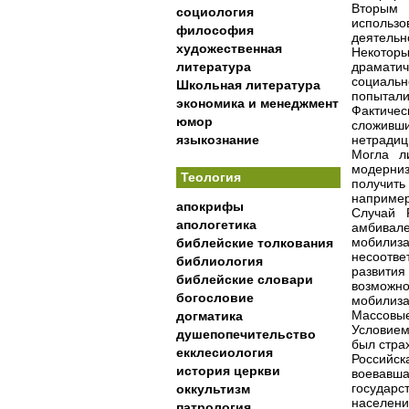
Вторым 
социология
использо
философия
деятельн
художественная
Некотор
литература
драмати
социаль
Школьная литература
попытали
экономика и менеджмент
Фактичес
юмор
сложивш
языкознание
нетрадиц
Могла л
модерни
Теология
получить
например
апокрифы
Случай 
апологетика
амбивале
мобилиза
библейские толкования
несоотв
библиология
развити
библейские словари
возмож
богословие
мобилиза
Массовые
догматика
Условием
душепопечительство
был стра
екклесиология
Российск
история церкви
воевавша
государ
оккультизм
населени
патрология