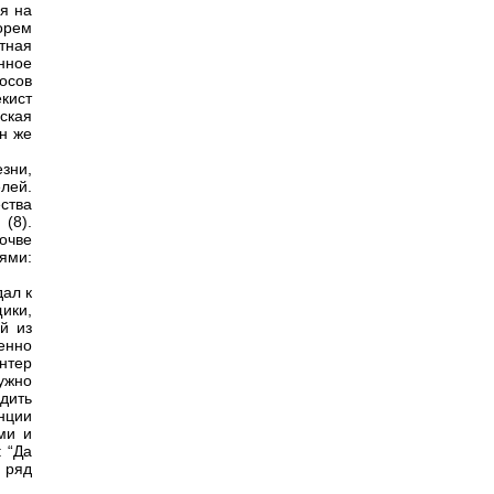
я на
орем
тная
енное
осов
кист
ская
н же
зни,
лей.
ства
(8).
почве
ями:
ал к
ики,
й из
енно
нтер
ужно
дить
нции
ми и
 “Да
 ряд