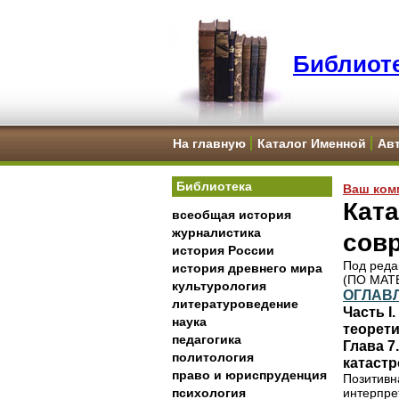
Библиоте
На главную
Каталог Именной
Ав
Библиотека
Ваш ком
Кат
всеобщая история
журналистика
совр
история России
Под реда
история древнего мира
(ПО МА
культурология
ОГЛАВ
литературоведение
Часть I
наука
теорети
педагогика
Глава 7
политология
катаст
право и юриспруденция
Позитивн
психология
интерпре