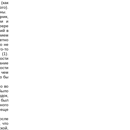
 (как
го).
ны.
ник,
ни и
фере
ий в
нием
етно
о не
о-то
(1).
ости
ание
ости
 чем
о бы
о во
было
док,
 был
ного
 еще
осле
 что
кой,