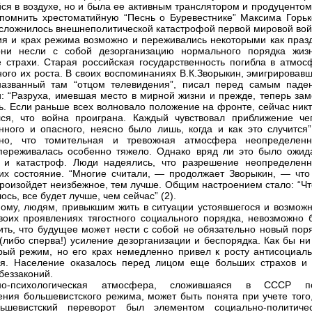
ся в воздухе, но и была ее активным транслятором и продуцентом
спомнить хрестоматийную “Песнь о Буревестнике” Максима Горько
осложнилось внешнеполитической катастрофой первой мировой вой
я и крах режима возможно и переживались некоторыми как празд
они несли с собой дезорганизацию нормального порядка жиз
 страхи. Старая российская государственность погибла в атмос
ого их роста. В своих воспоминаниях В.К.Зворыкин, эмигрировавш
азванный там “отцом телевидения”, писал перед самым паде
: “Разруха, имевшая место в мирной жизни и прежде, теперь зам
ь. Если раньше всех волновало положение на фронте, сейчас никт
ся, что война проиграна. Каждый чувствовал приближение чег
нного и опасного, неясно было лишь, когда и как это случится” 
рно, что томительная и тревожная атмосфера неопределенн
ереживалась особенно тяжело. Однако вряд ли это было ожид
 и катастроф. Люди надеялись, что разрешение неопределенн
их состояние. “Многие считали, — продолжает Зворыкин, — что
роизойдет неизбежное, тем лучше. Общим настроением стало: “Чт
ось, все будет лучше, чем сейчас” (2).
ому, людям, привыкшим жить в ситуации устоявшегося и возможн
воих проявлениях тягостного социального порядка, невозможно 
ить, что будущее может нести с собой не обязательно новый поря
(либо сперва!) усиление дезорганизации и беспорядка. Как бы ни
рый режим, но его крах немедленно привел к росту антисоциаль
ия. Население оказалось перед лицом еще больших страхов и
беззаконий.
но-психологическая атмосфера, сложившаяся в СССР п
ения большевистского режима, может быть понята при учете того,
ьшевистский переворот был элементом социально-политичес