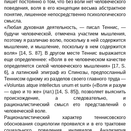
пишет постоянно о том, что без воли нет человеческого
поведения, воля в его концепции весьма абстрактное
понятие, лишенное непосредственно психологического
смысла.
«Любая духовная деятельность, — писал Теннис, —
будучи человеческой, отмечена участием мышления,
поэтому я различаю волю, поскольку в ней содержится
мышление, и мышление, поскольку в нем содержится
воля» [14, S. 87]. В другом месте Теннис выражается
еще определеннее: «Воля в ее человеческом качестве
определяется силой человеческого мышления» [17, S.
6], а латинский эпиграф из Спинозы, предпосланный
Теннисом одному из разделов своего главного труда —
«Voluntas atque intellectus unum et sunt» («Воля и разум
— одно и то же» (лат.) [14, S. 85]), позволяет выяснить
происхождение, а следовательно, и
рационалистический смысл ето представлений о
человеческой воле.
Рационалистический характер теннисовского
обоснования социологии проявился и в его трактовке
социального поведения индивидов. Анализируя