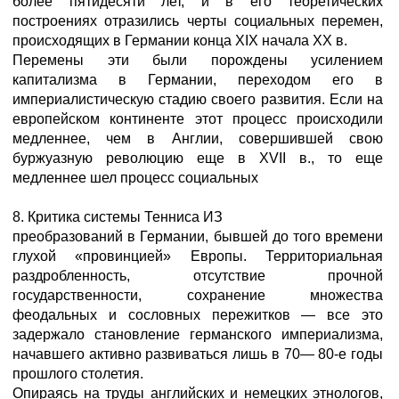
более пятидесяти лет, и в его теоретических
построениях отразились черты социальных перемен,
происходящих в Германии конца XIX начала XX в.
Перемены эти были порождены усилением
капитализма в Германии, переходом его в
империалистическую стадию своего развития. Если на
европейском континенте этот процесс происходили
медленнее, чем в Англии, совершившей свою
буржуазную революцию еще в XVII в., то еще
медленнее шел процесс социальных
8. Критика системы Тенниса ИЗ
преобразований в Германии, бывшей до того времени
глухой «провинцией» Европы. Территориальная
раздробленность, отсутствие прочной
государственности, сохранение множества
феодальных и сословных пережитков — все это
задержало становление германского империализма,
начавшего активно развиваться лишь в 70— 80-е годы
прошлого столетия.
Опираясь на труды английских и немецких этнологов,