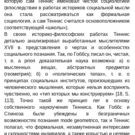
которую сам Теннис именовал чистой социологией
(впоследствии в работах историков социальной мысли
она стала рассматриваться как формальная
социология, а сам Теннис считался основоположником
соответствующей «школы»).
В своих историко-философских работах Теннис
детально анализировал выработанные мыслителями
XVII в. представления о чертах и особенностях
социального познания. Так, по Гоббсу, писал он, чистая,
т. е. a priori доказательная наука возможна: а) о
мысленных вещах, абстрактных предметах
(геометрия); б) о «политических телах», т. е. о
принципах социальных институтов, произошедших из
человеческого мышления, которые нельзя воспринять
чувственно, но «тип которых мы конструируем» [18, S.
113]. Точно такой же принцип лег в основу
собственного наукоучения Тенниса. Как Гоббс и
Спиноза были убеждены в безграничных
возможностях познания mode geometrico, так и Теннис
полагал, что формальная, незамутненная интересами
и склонностями индивидов, а также корыстью и целями