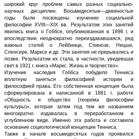
широкий круг проблем самых разных социально-
научных дисциплин. Восьмидесятые—девяностые
годы были посвящены изучению социальной
философии XVIII—XIX вв. Результатом этих занятий
явились книга о Гоббсе, опубликованная в 1896 г. и
впоследствии неоднократно переиздававшаяся, ряд
важных статей о Лейбнице, Спинозе, Ницше,
Спенсере, Марксе и др. Эти занятия не прерывались и
позже. Результатом их стала, в частности, увидевшая
свет в 1921 г. книга «Маркс. Жизнь и творчество».
Изучение наследия Гоббса побудило Тенниса
вплотную заняться философией истории и
философией права. Его собственная концепция была
сформулирована в написанной в 1881 г. работе
«Общность и общество (теорема философии
культуры)», которая затем под тем же названием
многократно издавалась в переработанном и
углубленном виде. Именно эта работа и составила
основание социологической концепции Тенниса.
Также в начале восьмидесятых годов проявился