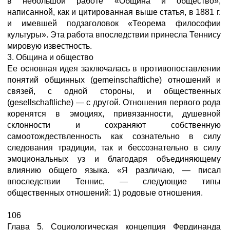
в небольшой работе «Община и общество»,
написанной, как и цитированная выше статья, в 1881 г.
и имевшей подзаголовок «Теорема философии
культуры». Эта работа впоследствии принесла Теннису
мировую известность.
3. Община и общество
Ее основная идея заключалась в противопоставлении
понятий общинных (gemeinschaftliche) отношений и
связей, с одной стороны, и общественных
(gesellschaftliche) — с другой. Отношения первого рода
коренятся в эмоциях, привязанности, душевной
склонности и сохраняют собственную
самоотождествленность как сознательно в силу
следования традиции, так и бессознательно в силу
эмоциональных уз и благодаря объединяющему
влиянию общего языка. «Я различаю, — писал
впоследствии Теннис, — следующие типы
общественных отношений: 1) родовые отношения.
106
Глава 5. Социологическая концепция Фердинанда