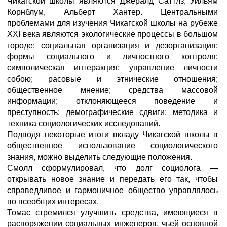
Чикагской школы являются Джералд Саттлз, Уильям
Корнблум, Альберт Хантер. Центральными
проблемами для изучения Чикагской школы на рубеже
XXI века являются экологические процессы в большом
городе; социальная организация и дезорганизация;
формы социального и личностного контроля;
символическая интеракция; управление личности
собою; расовые и этнические отношения;
общественное мнение; средства массовой
информации; отклоняющееся поведение и
преступность; демографические сдвиги; методика и
техника социологических исследований.
Подводя некоторые итоги вкладу Чикагской школы в
общественное использование социологического
знания, можно выделить следующие положения.
Смолл сформулировал, что долг социолога —
открывать новое знание и передать его так, чтобы
справедливое и гармоничное общество управлялось
во всеобщих интересах.
Томас стремился улучшить средства, имеющиеся в
распоряжении социальных инженеров, чьей основной