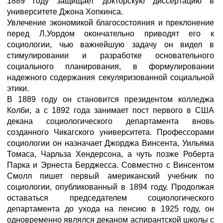
1889 году защищает докторскую диссертацию в
университете Джона Хопкинса.
Увлечение экономикой благосостояния и преклонение
перед Л.Уордом окончательно приводят его к
социологии, чью важнейшую задачу он видел в
стимулировании и разработке основательного
социального планирования, в формулировании
надежного содержания секуляризованной социальной
этики.
В 1889 году он становится президентом колледжа
Колби, а с 1892 года занимает пост первого в США
декана социологического департамента вновь
созданного Чикагского университета. Профессорами
социологии он назначает Джорджа Винсента, Уильяма
Томаса, Чарльза Хендерсона, а чуть позже Роберта
Парка и Эрнеста Берджесса. Совместно с Винсентом
Смолл пишет первый американский учебник по
социологии, опубликованный в 1894 году. Продолжая
оставаться председателем социологического
департамента до ухода на пенсию в 1925 году, он
одновременно являлся деканом аспирантской школы с