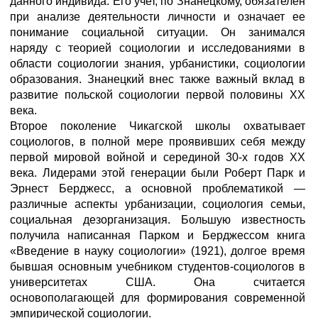
данного индивида. Его учет, по Знанецкому, обязателен
при анализе деятельности личности и означает ее
понимание социальной ситуации. Он занимался
наряду с теорией социологии и исследованиями в
области социологии знания, урбанистики, социологии
образования. Знанецкий внес также важный вклад в
развитие польской социологии первой половины XX
века.
Второе поколение Чикагской школы охватывает
социологов, в полной мере проявивших себя между
первой мировой войной и серединой 30-х годов XX
века. Лидерами этой генерации были Роберт Парк и
Эрнест Берджесс, а основной проблематикой —
различные аспекты урбанизации, социология семьи,
социальная дезорганизация. Большую известность
получила написанная Парком и Берджессом книга
«Введение в науку социологии» (1921), долгое время
бывшая основным учебником студентов-социологов в
университетах США. Она считается
основополагающей для формирования современной
эмпирической социологии.