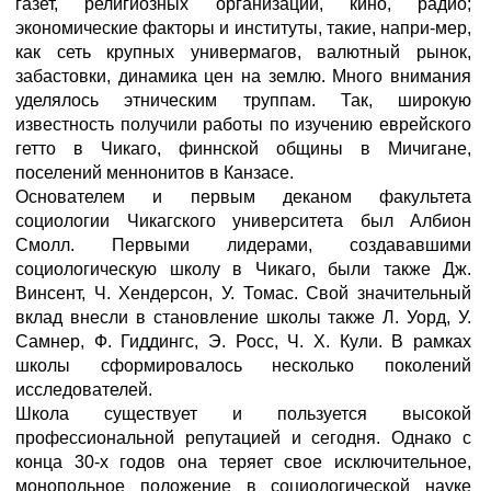
газет, религиозных организаций, кино, радио;
экономические факторы и институты, такие, напри-мep,
как сеть крупных универмагов, валютный рынок,
забастовки, динамика цен на землю. Много внимания
уделялось этническим труппам. Так, широкую
известность получили работы по изучению еврейского
гетто в Чикаго, финнской общины в Мичигане,
поселений меннонитов в Канзасе.
Основателем и первым деканом факультета
социологии Чикагского университета был Албион
Смолл. Первыми лидерами, создававшими
социологическую школу в Чикаго, были также Дж.
Винсент, Ч. Хендерсон, У. Томас. Свой значительный
вклад внесли в становление школы также Л. Уорд, У.
Самнер, Ф. Гиддингс, Э. Росс, Ч. X. Кули. В рамках
школы сформировалось несколько поколений
исследователей.
Школа существует и пользуется высокой
профессиональной репутацией и сегодня. Однако с
конца 30-х годов она теряет свое исключительное,
монопольное положение в социологической науке