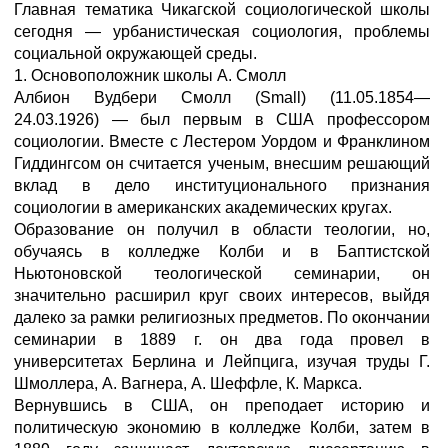
Главная тематика Чикагской социологической школы
сегодня — урбанистическая социология, проблемы
социальной окружающей среды.
1. Основоположник школы А. Смолл
Албион Вудбери Смолл (Small) (11.05.1854—
24.03.1926) — был первым в США профессором
социологии. Вместе с Лестером Уордом и Франклином
Гиддингсом он считается ученым, внесшим решающий
вклад в дело институционального признания
социологии в американских академических кругах.
Образование он получил в области теологии, но,
обучаясь в колледже Колби и в Баптистской
Ньютоновской теологической семинарии, он
значительно расширил круг своих интересов, выйдя
далеко за рамки религиозных предметов. По окончании
семинарии в 1889 г. он два года провел в
университетах Берлина и Лейпцига, изучая труды Г.
Шмоллера, А. Вагнера, А. Шеффле, К. Маркса.
Вернувшись в США, он преподает историю и
политическую экономию в колледже Колби, затем в