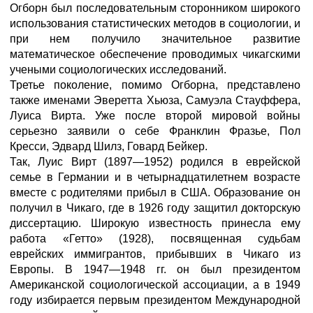
Огборн был последовательным сторонником широкого
использования статистических методов в социологии, и
при нем получило значительное развитие
математическое обеспечение проводимых чикагскими
учеными социологических исследований.
Третье поколение, помимо Огборна, представлено
также именами Эверетта Хьюза, Самуэла Стауффера,
Луиса Вирта. Уже после второй мировой войны
серьезно заявили о себе Франклин Фразье, Пол
Кресси, Эдвард Шилз, Говард Бейкер.
Так, Луис Вирт (1897—1952) родился в еврейской
семье в Германии и в четырнадцатилетнем возрасте
вместе с родителями прибыл в США. Образование он
получил в Чикаго, где в 1926 году защитил докторскую
диссертацию. Широкую известность принесла ему
работа «Гетто» (1928), посвященная судьбам
еврейских иммигрантов, прибывших в Чикаго из
Европы. В 1947—1948 гг. он был президентом
Американской социологической ассоциации, а в 1949
году избирается первым президентом Международной