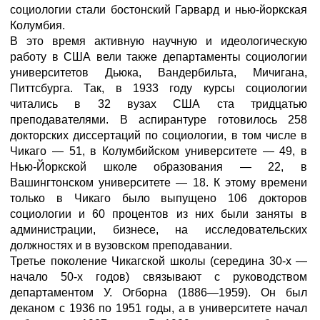
социологии стали бостонский Гарвард и нью-йоркская
Колумбия.
В это время активную научную и идеологическую
работу в США вели также департаменты социологии
университетов Дьюка, Вандербильта, Мичигана,
Питтсбурга. Так, в 1933 году курсы социологии
читались в 32 вузах США ста тридцатью
преподавателями. В аспирантуре готовилось 258
докторских диссертаций по социологии, в том числе в
Чикаго — 51, в Колумбийском университете — 49, в
Нью-Йоркской школе образования — 22, в
Вашингтонском университете — 18. К этому времени
только в Чикаго было выпущено 106 докторов
социологии и 60 процентов из них были заняты в
администрации, бизнесе, на исследовательских
должностях и в вузовском преподавании.
Третье поколение Чикагской школы (середина 30-х —
начало 50-х годов) связывают с руководством
департаментом У. Огборна (1886—1959). Он был
деканом с 1936 по 1951 годы, а в университете начал