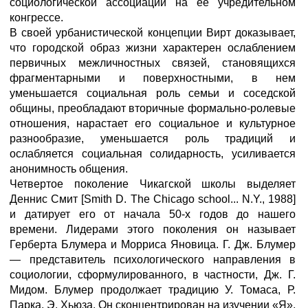
социологической ассоциации на ее учредительном
конгрессе.
В своей урбанистической концепции Вирт доказывает,
что городской образ жизни характерен ослаблением
первичных межличностных связей, становящихся
фрагментарными и поверхностными, в нем
уменьшается социальная роль семьи и соседской
общины, преобладают вторичные формально-ролевые
отношения, нарастает его социальное и культурное
разнообразие, уменьшается роль традиций и
ослабляется социальная солидарность, усиливается
анонимность общения.
Четвертое поколение Чикагской школы выделяет
Деннис Смит [Smith D. The Chicago school... N.Y., 1988]
и датирует его от начала 50-х годов до нашего
времени. Лидерами этого поколения он называет
Герберта Блумера и Морриса Яновица. Г. Дж. Блумер
— представитель психологического направления в
социологии, сформулированного, в частности, Дж. Г.
Мидом. Блумер продолжает традицию У. Томаса, Р.
Парка, Э. Хьюза. Он сконцентрирован на изучении «Я»,