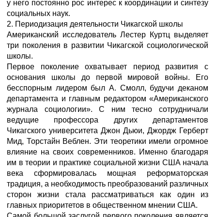
у него постоянно рос интерес к координации и синтезу
социальных наук.
2. Периодизация деятельности Чикагской школы
Американский исследователь Лестер Куртц выделяет
три поколения в развитии Чикагской социологической
школы.
Первое поколение охватывает период развития с
основания школы до первой мировой войны. Его
бесспорным лидером был А. Смолл, будучи деканом
департамента и главным редактором «Американского
журнала социологии». С ним тесно сотрудничали
ведущие профессора других департаментов
Чикагского университета Джон Дьюи, Джордж Герберт
Мид, Торстайн Веблен. Эти теоретики имели огромное
влияние на своих современников. Именно благодаря
им в теории и практике социальной жизни США начала
века сформировалась мощная реформаторская
традиция, а необходимость преобразований различных
сторон жизни стала рассматриваться как один из
главных приоритетов в общественном мнении США.
Самой большой заслугой первого поколения является