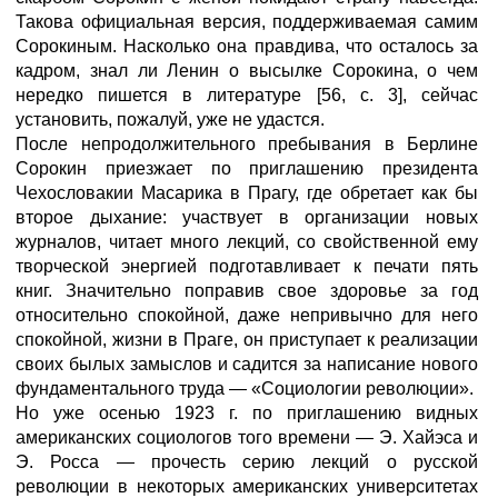
Такова официальная версия, поддерживаемая самим
Сорокиным. Насколько она правдива, что осталось за
кадром, знал ли Ленин о высылке Сорокина, о чем
нередко пишется в литературе [56, с. 3], сейчас
установить, пожалуй, уже не удастся.
После непродолжительного пребывания в Берлине
Сорокин приезжает по приглашению президента
Чехословакии Масарика в Прагу, где обретает как бы
второе дыхание: участвует в организации новых
журналов, читает много лекций, со свойственной ему
творческой энергией подготавливает к печати пять
книг. Значительно поправив свое здоровье за год
относительно спокойной, даже непривычно для него
спокойной, жизни в Праге, он приступает к реализации
своих былых замыслов и садится за написание нового
фундаментального труда — «Социологии революции».
Но уже осенью 1923 г. по приглашению видных
американских социологов того времени — Э. Хайэса и
Э. Росса — прочесть серию лекций о русской
революции в некоторых американских университетах