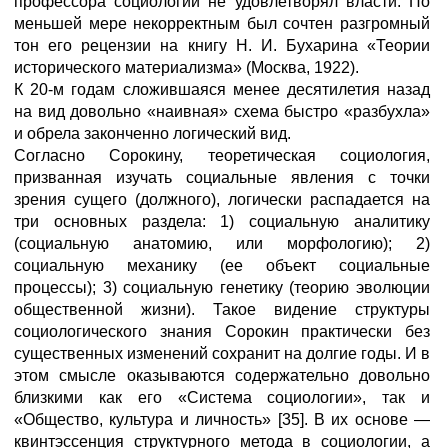
профессора социологии не удовлетворял власти. По
меньшей мере некорректным был сочтен разгромный
тон его рецензии на книгу Н. И. Бухарина «Теории
исторического материализма» (Москва, 1922).
К 20-м годам сложившаяся менее десятилетия назад
на вид довольно «наивная» схема быстро «разбухла»
и обрела законченно логический вид.
Согласно Сорокину, теоретическая социология,
призванная изучать социальные явления с точки
зрения сущего (должного), логически распадается на
три основных раздела: 1) социальную аналитику
(социальную анатомию, или морфологию); 2)
социальную механику (ее объект социальные
процессы); 3) социальную генетику (теорию эволюции
общественной жизни). Такое видение структуры
социологического знания Сорокин практически без
существенных изменений сохранит на долгие годы. И в
этом смысле оказываются содержательно довольно
близкими как его «Система социологии», так и
«Общество, культура и личность» [35]. В их основе —
квинтэссенция структурного метода в социологии, а