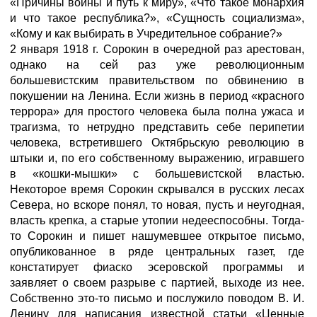
«Причины войны и путь к миру», «Что такое монархия
и что такое республика?», «Сущность социализма»,
«Кому и как выбирать в Учредительное собрание?»
2 января 1918 г. Сорокин в очередной раз арестован,
однако на сей раз уже революционным
большевистским правительством по обвинению в
покушении на Ленина. Если жизнь в период «красного
террора» для простого человека была полна ужаса и
трагизма, то нетрудно представить себе перипетии
человека, встретившего Октябрьскую революцию в
штыки и, по его собственному выражению, игравшего
в «кошки-мышки» с большевистской властью.
Некоторое время Сорокин скрывался в русских лесах
Севера, но вскоре понял, то новая, пусть и неугодная,
власть крепка, а старые утопии недееспособны. Тогда-
то Сорокин и пишет нашумевшее открытое письмо,
опубликованное в ряде центральных газет, где
констатирует фиаско эсеровской программы и
заявляет о своем разрыве с партией, выходе из нее.
Собственно это-то письмо и послужило поводом В. И.
Ленину для написания известной статьи «Ценные