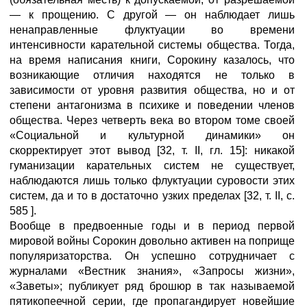
— к прощению. С другой — он наблюдает лишь
ненаправленные флуктуации во времени
интенсивности карательной системы общества. Тогда,
на время написания книги, Сорокину казалось, что
возникающие отличия находятся не только в
зависимости от уровня развития общества, но и от
степени антагонизма в психике и поведении членов
общества. Через четверть века во втором томе своей
«Социальной и культурной динамики» он
скорректирует этот вывод [32, т. II, гл. 15]: никакой
гуманизации карательных систем не существует,
наблюдаются лишь только флуктуации суровости этих
систем, да и то в достаточно узких пределах [32, т. II, с.
585 ].
Вообще в предвоенные годы и в период первой
мировой войны Сорокин довольно активен на поприще
популяризаторства. Он успешно сотрудничает с
журналами «Вестник знания», «Запросы жизни»,
«Заветы»; публикует ряд брошюр в так называемой
пятикопеечной серии, где пропагандирует новейшие