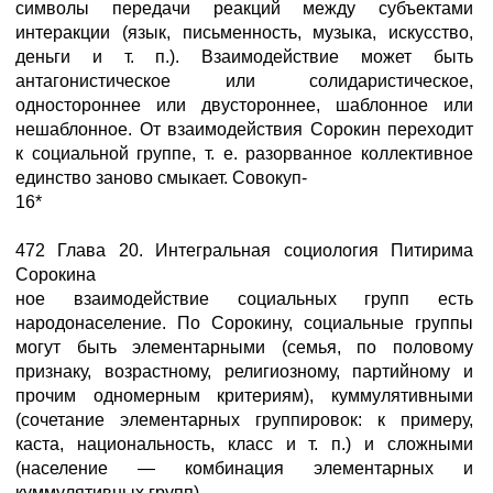
символы передачи реакций между субъектами
интеракции (язык, письменность, музыка, искусство,
деньги и т. п.). Взаимодействие может быть
антагонистическое или солидаристическое,
одностороннее или двустороннее, шаблонное или
нешаблонное. От взаимодействия Сорокин переходит
к социальной группе, т. е. разорванное коллективное
единство заново смыкает. Совокуп-
16*
472 Глава 20. Интегральная социология Питирима
Сорокина
ное взаимодействие социальных групп есть
народонаселение. По Сорокину, социальные группы
могут быть элементарными (семья, по половому
признаку, возрастному, религиозному, партийному и
прочим одномерным критериям), куммулятивными
(сочетание элементарных группировок: к примеру,
каста, национальность, класс и т. п.) и сложными
(население — комбинация элементарных и
куммулятивных групп).