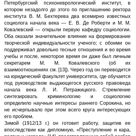
Петербургский психоневрологический институт, в
котором незадолго до этого по приглашению ректора
института В. М. Бехтерева два всемирно известных
социолога начала века — Е. В. Де Роберти и М. М.
Ковалевский — открыли первую кафедру социологии.
Оба оказали значительное влияние на формирование
творческой индивидуальности ученого; с обоими он
поддерживал довольно тесные отношения и во время
учебы и после, некоторое время он даже был личным
секретарем М. М. Ковалевского (об их
взаимоотношениях см. [13]). Через год он переводится
на юридический факультет университета, где обучается
под руководством выдающегося русского правоведа
начала века Л. И. Петражицкого. Стремление
синтезировать криминологию и социологию
определило научные интересы раннего Сорокина, но
не исчерпывало при этом всего круга интересующих
его проблем.
Зимой (1912/13 г.) он готовит работу, защитив ее
впоследствии как дипломную, «Преступление и кара,