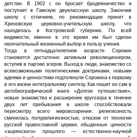
детстве. В 1902 г. он бросает бродяжничество и
поступает в Гамскую двуклассную школу. Закончив
школу с отличием, по рекомендации принят в
Хреновскую церковно-учительскую школу, что
находилась в Костромской губернии. По всей
видимости, именно в это время им был сделан
окончательный жизненный выбор в пользу учения.
Тогда в пятнадцатилетнем возрасте Сорокин
становится достаточно активным революционером,
вступив в партию эсеров. Выход в люди, знакомство со
всевозможными политическими доктринами, новыми
идеями и ценностями подтолкнули Сорокина к первому
в его жизни интегральному синтезу. Как пишет он сам в
автобиографической книге «Долгое путешествие»,
новые знакомства и расширение кругозора в течение
двух лет пребывания в школе способствовали
пересмотру всего мировоззрения: религиозность
сменилась полурелигиозностью, отказом от теологии
русской православной церкви, обыденные ценности
«зырянского» прошлого — естественно-научной