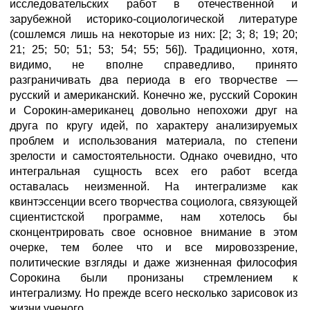
исследовательских работ в отечественной и
зарубежной историко-социологической литературе
(сошлемся лишь на некоторые из них: [2; 3; 8; 19; 20;
21; 25; 50; 51; 53; 54; 55; 56]). Традиционно, хотя,
видимо, не вполне справедливо, принято
разграничивать два периода в его творчестве —
русский и американский. Конечно же, русский Сорокин
и Сорокин-американец довольно непохожи друг на
друга по кругу идей, по характеру анализируемых
проблем и использования материала, по степени
зрелости и самостоятельности. Однако очевидно, что
интегральная сущность всех его работ всегда
оставалась неизменной. На интегрализме как
квинтэссенции всего творчества социолога, связующей
сциентистской программе, нам хотелось бы
сконцентрировать свое основное внимание в этом
очерке, тем более что и все мировоззрение,
политические взгляды и даже жизненная философия
Сорокина были пронизаны стремлением к
интегрализму. Но прежде всего несколько зарисовок из
жизни ученого.