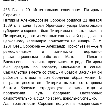
466 Глава 20. Интегральная социология Питирима
Сорокина
Питирим Александрович Сорокин родился 21 января
1889 г. в селе Турья Яренского уезда Вологодской
губернии и окрещен был Питиримом в честь епископа
Питирима, одного из местных святых, чей праздник по
церковному календарю приходится на январь [8, с.
120]. Отец Сорокина — Александр Прокопьевич —был
ремесленником и занимался церковно-
реставрационными работами. Мать — Пелагея
Васильевна — зырянка крестьянского рода. Питирим
был средним по возрасту мальчиком в семье.
Сызмальства вместе со старшим братом Василием он
работал с отцом и вел бродячий образ жизни. В
возрасте десяти лет Питирим вместе со старшим
братом бросили страдающего запоями отца и
продолжили путь бродячих мастеровых
самостоятельно и, судя по всему, довольно успешно.
Азы грамотности Сорокин получил в «зырянском»