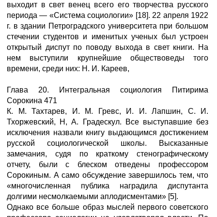
выходит в свет венец всего его творчества русского
периода — «Система социологии» [18]. 22 апреля 1922
г. в здании Петроградского университета при большом
стечении студентов и именитых ученых был устроен
открытый диспут по поводу выхода в свет книги. На
нем выступили крупнейшие обществоведы того
времени, среди них: Н. И. Кареев,
Глава 20. Интегральная социология Питирима
Сорокина 471
К. М. Тахтарев, И. М. Гревс, И. И. Лапшин, С. И.
Тхоржевский, Н, А. Градескул. Все выступавшие без
исключения назвали книгу выдающимся достижением
русской социологической школы. Высказанные
замечания, судя по краткому стенографическому
отчету, были с блеском отведены профессором
Сорокиным. А само обсуждение завершилось тем, что
«многочисленная публика наградила диспутанта
долгими несмолкаемыми аплодисментами» [5].
Однако все больше образ мыслей первого советского