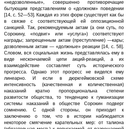
«недозволенные», совершенно противоречащие
бытующим представлениям о «должном» поведении
[14, с. 52—53]. Каждая из этих форм существует как бы
в связке с соответствующей ей оппозиционной
санкцией. Так, рекомендуемым актам (а они суть, по
Сорокину, «подвиг» или «услуга») соответствуют
награды; запрещенным актам (преступление) —кары;
дозволенным актам — «должные» реакции [14, с. 58].
Словом, вся социальная жизнь представлялась ему в
виде нескончаемой цепи акций-реакций, а их
взаимодействие составляет суть исторического
прогресса. Однако этот прогресс не виделся ему
линеарно. И если в дюркгеймовской схеме
интенсивность (качественная и количественная)
наказаний кратно пропорциональна степени
развитости общества, то тенденцию к гуманизации
системы наказаний в обществе Сорокин подверг
сомнению. С одной стороны, он приходит к
заключению о том, что в истории наблюдается
некоторое смягчение карательных мер: от талиона
(обязательная месть) к допускаемой, от разрешаемой