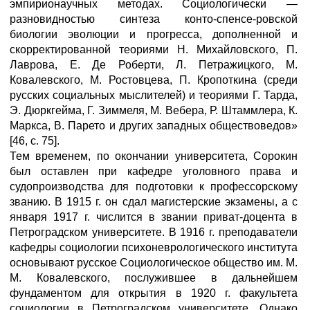
эмпирионаучных методах. Социологически —
разновидностью синтеза конто-спенсе-ровской
биологии эволюции и прогресса, дополненной и
скорректированной теориями Н. Михайловского, П.
Лаврова, Е. Де Роберти, Л. Петражицкого, М.
Ковалевского, М. Ростовцева, П. Кропоткина (среди
русских социальных мыслителей) и теориями Г. Тарда,
Э. Дюркгейма, Г. Зиммеля, М. Вебера, Р. Штаммлера, К.
Маркса, В. Парето и других западных обществоведов»
[46, с. 75].
Тем временем, по окончании университета, Сорокин
был оставлен при кафедре уголовного права и
судопроизводства для подготовки к профессорскому
званию. В 1915 г. он сдал магистерские экзамены, а с
января 1917 г. числится в звании приват-доцента в
Петроградском университете. В 1916 г. преподаватели
кафедры социологии психоневрологического института
основывают русское Социологическое общество им. М.
М. Ковалевского, послужившее в дальнейшем
фундаментом для открытия в 1920 г. факультета
социологии в Петроградском университете. Однако