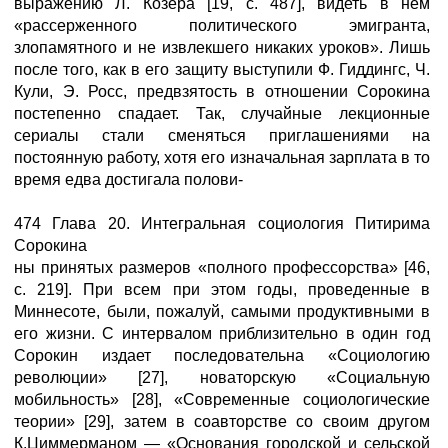
выражению Л. Козера [19, с. 487], видеть в нем
«рассерженного политического эмигранта,
злопамятного и не извлекшего никаких уроков». Лишь
после того, как в его защиту выступили Ф. Гиддингс, Ч.
Кули, Э. Росс, предвзятость в отношении Сорокина
постепенно спадает. Так, случайные лекционные
сериалы стали сменяться приглашениями на
постоянную работу, хотя его изначальная зарплата в то
время едва достигала полови-
474 Глава 20. Интегральная социология Питирима
Сорокина
ны принятых размеров «полного профессорства» [46,
с. 219]. При всем при этом годы, проведенные в
Миннесоте, были, пожалуй, самыми продуктивными в
его жизни. С интервалом приблизительно в один год
Сорокин издает последовательна «Социологию
революции» [27], новаторскую «Социальную
мобильность» [28], «Современные социологические
теории» [29], затем в соавторстве со своим другом
К.Циммерманом — «Основания городской и сельской