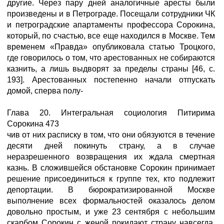
другие. Через пару дней аналогичные аресты были
произведены и в Петрограде. Посещали сотрудники ЧК
и петроградские апартаменты профессора Сорокина,
который, по счастью, все еще находился в Москве. Тем
временем «Правда» опубликовала статью Троцкого,
где говорилось о том, что арестованных не собираются
казнить, а лишь выдворят за пределы страны [46, с.
193]. Арестованных постепенно начали отпускать
домой, сперва полу-
Глава 20. Интегральная социология Питирима
Сорокина 473
чив от них расписку в том, что они обязуются в течение
десяти дней покинуть страну, а в случае
неразрешенного возвращения их ждала смертная
казнь. В сложившейся обстановке Сорокин принимает
решение присоединиться к группе тех, кто подлежит
депортации. В бюрократизированной Москве
выполнение всех формальностей оказалось делом
довольно простым, и уже 23 сентября с небольшим
скарбом Сорокин с женой покидают страну навсегда.