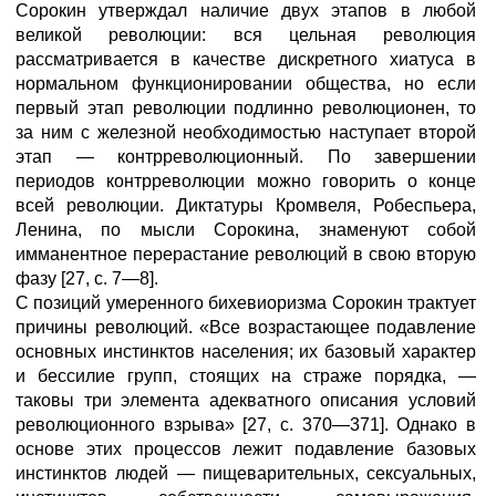
Сорокин утверждал наличие двух этапов в любой
великой революции: вся цельная революция
рассматривается в качестве дискретного хиатуса в
нормальном функционировании общества, но если
первый этап революции подлинно революционен, то
за ним с железной необходимостью наступает второй
этап — контрреволюционный. По завершении
периодов контрреволюции можно говорить о конце
всей революции. Диктатуры Кромвеля, Робеспьера,
Ленина, по мысли Сорокина, знаменуют собой
имманентное перерастание революций в свою вторую
фазу [27, с. 7—8].
С позиций умеренного бихевиоризма Сорокин трактует
причины революций. «Все возрастающее подавление
основных инстинктов населения; их базовый характер
и бессилие групп, стоящих на страже порядка, —
таковы три элемента адекватного описания условий
революционного взрыва» [27, с. 370—371]. Однако в
основе этих процессов лежит подавление базовых
инстинктов людей — пищеварительных, сексуальных,