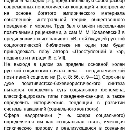
подвиг и награда» [14], представляющую собой разбор
современных пенологических концепций и построение
на основе богатого эмпирического материала
собственной интегральной теории общественного
поведения и морали. Труд был отмечен несколькими
позитивными рецензиями, а сам М. М. Ковалевский в
предисловии к книге напишет: «В этой будущей русской
социологической библиотеке не один том будет
принадлежать перу автора «Преступлений и кар,
подвигов и наград» [6, с. VII].
Не выходя в целом за пределы основной колеи
русской социологии начала века — неодинамической
позитивной социологии [3, с. 8; 56, с. 9—11], Сорокин в
духе позитивистско-бихевиористического синтеза
пытается определить суть социального феномена,
классифицировать типы поведения-санкции, а также
определить исторические тенденции в развитии
системы наказаний (социального контроля).
Сфера надорганики (т. е. сфера социального)
определяется им как «социальная связь, имеющая
психическую природу и реализующаяся в сознании