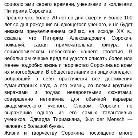
социологами своего времени, учениками и коллегами
Питирима Сорокина.
Прошло уже более 20 лет со дня смерти и более 100
лет со дня рождения выдающегося ученого, и не будет
никаким преувеличением сейчас, на исходе XX в.,
сказать, что Питирим Александрович Сорокин,
пожалуй, самая примечательная фигура на
социологическом небосклоне нашего столетия. В
небольшом очерке вряд ли удастся описать более или
менее подробно жизнь и творчество Сорокина во всем
их многообразии. В обществознании он энциклопедист,
вобравший в себя практически все достижения
гуманитарных наук, а его жизнь, со всеми крутыми
виражами и подчас невероятными сюжетами,
совершенно нетипична для обычной карьеры
академического ученого. Словом, Сорокин, по
выражению одного из его самых талантливых
учеников, Эдварда Тириакьяна, был der Mensch —
человек с большой буквы.
Жизни и творчеству Сорокина посвящено много