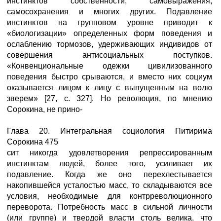
инстинктов собственности, самовыражения,
самосохранения и многих других. Подавление
инстинктов на групповом уровне приводит к
«биологизации» определенных форм поведения и
ослаблению тормозов, удерживающих индивидов от
совершения антисоциальных поступков.
«Конвенциональные одежки цивилизованного
поведения быстро срываются, и вместо них социум
оказывается лицом к лицу с выпущенным на волю
зверем» [27, с. 327]. Но революция, по мнению
Сорокина, не прино-
Глава 20. Интегральная социология Питирима
Сорокина 475
сит никогда удовлетворения репрессированным
инстинктам людей, более того, усиливает их
подавление. Когда же оно перехлестывается
накопившейся усталостью масс, то складываются все
условия, необходимые для контрреволюционного
переворота. Потребность масс в сильной личности
(или группе) и твердой власти столь велика, что