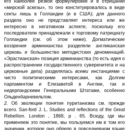
его наиболее резкой формулировке и в отрицании
«мирской аскезы», то оно конституировалось в виде
секты лишь в Голландии (и в США); для данного
раздела оно не представляет интереса или же
интересно в негативном аспекте, поскольку его
последователи принадлежали к торговому патрициату
Голландии (см. об этом ниже). Догматические
воззрения арминианства разделяли англиканская
церковь и большинство методистских деноминаций.
«Эрастианская» позиция арминианства (то есть идея о
распространении государственного суверенитета и на
церковные дела) разделялась
всеми
инстанциями с
чисто политическими интересами, как Долгим
парламентом и Елизаветой в Англии, так и
нидерландскими Генеральными Штатами, особенно
Ольденбарневельтом.
2.
Об эволюции понятия пуританизма см. прежде
всего. San-ford J. L. Studies and reflections of the Great
Rebellion. London , 1868, p . 65. Всюду, где мы
применяем это понятие, мы пользуемся им в том его
значении, которое оно обрело в повседневном языке