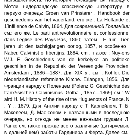
Мотли нидерландскую классическую .штературу, в
первую очередь: Groen van Prinsterer . Handbook der
geschiedenis van het vaderland; его же . La Hollande et
1'infllience de Calvin, 1864. Для
современной Голландии
см.: его же. Le parti antirevolutionnaire et confessionnel
dans l'eglise des Pays-Bas, 1860; затем : F ruin. Tien
jaren uit den tachtigjarigen oorlog, 1857, и особенно :
Naber. Calvinist ol libertijns, 1884. cm . т акже : Nuy-ens
W.J. F. Geschiedenis van de kerkelyke an politieke
geschillen in de Republiek der Vereenigde Provincien.
Amsterdam , 1886—1887. Для XIX
в
.
см .: Kohler. Die
niederlandische reformierte Kirche. Eriangen, 1856. Для
Франции наряду с Поленцем (Polenz G. Geschichte des
franx5sischen Calvinismus. Gotha , 1857—1869) см : W
aird H. M. History of the rise of the Huguenots of France. N
. Y ., 1879. Для Англии наряду с Т. Карлейлем, Т. Б.
Маколеем, Д. Мас-соном и названными в последнюю
очередь, но отнюдь не менее важными трудами Л.
Ранке см. также прежде всего различные (цитируемые
в дальнейшем) работы Гардинера и Ферта. Далее см.: