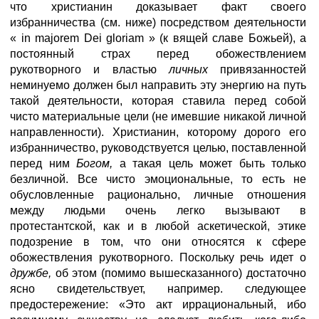
что христианин доказывает факт своего
избранничества (см. ниже) посредством деятельности
« in majorem Dei gloriam » (к вящей славе Божьей), а
постоянный страх перед обожествлением
рукотворного и властью
личных
привязанностей
неминуемо должен был направить эту энергию на путь
такой деятельности, которая ставила перед собой
чисто материальные цели (не имевшие никакой личной
направленности). Христианин, которому дорого его
избранничество, руководствуется целью, поставленной
перед ним
Богом,
а такая цель может быть только
безличной. Все чисто эмоциональные, то есть не
обусловленные рационально, личные отношения
между людьми очень легко вызывают в
протестантской, как и в любой аскетической, этике
подозрение в том, что они относятся к сфере
обожествления рукотворного. Поскольку речь идет о
дружбе,
об этом (помимо вышесказанного) достаточно
ясно свидетельствует, например. следующее
предостережение: «Это акт иррациональный, ибо