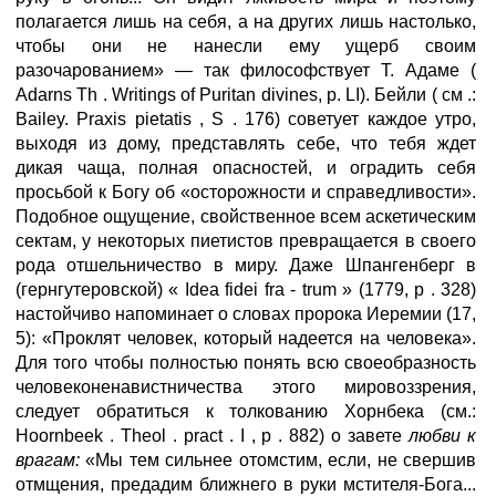
полагается лишь на себя, а на других лишь настолько,
чтобы они не нанесли ему ущерб своим
разочарованием» — так философствует Т. Адаме (
Adarns Th . Writings of Puritan divines, p. LI). Бейли ( см .:
Bailey. Praxis pietatis , S . 176) советует каждое утро,
выходя из дому, представлять себе, что тебя ждет
дикая чаща, полная опасностей, и оградить себя
просьбой к Богу об «осторожности и справедливости».
Подобное ощущение, свойственное всем аскетическим
сектам, у некоторых пиетистов превращается в своего
рода отшельничество в миру. Даже Шпангенберг в
(гернгутеровской) « Idea fidei fra - trum » (1779, p . 328)
настойчиво напоминает о словах пророка Иеремии (17,
5): «Проклят человек, который надеется на человека».
Для того чтобы полностью понять всю своеобразность
человеконенавистничества этого мировоззрения,
следует обратиться к толкованию Хорнбека (см.:
Hoornbeek . Theol . pract . I , p . 882) о завете
любви к
врагам:
«Мы тем сильнее отомстим, если, не свершив
отмщения, предадим ближнего в руки мстителя-Бога...