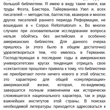
большой библиотеки. Я имею в виду такие книги, как
труды Фоэта, Бакстера, Тайерманова Узел и. всех
писателей — методистов, баптистов, квакеров и многих
других писателей раннего периода Реформации, не
вошедших в « Corpus Reformatorum ». Во многих
случаях при
основательном
исследовании вопроса
нельзя обойтись без английских и особенно
американских библиотек. Для данного очерка
пришлось (и этого было в общем достаточно)
удовлетвориться тем, что имелось в Германии.
Господствующая в последние годы в американских
университетских кругах тенденция отрицать свое
«сектантское прошлое» привела к тому, что библиотеки
не приобретают почти ничего нового в этой области;
это характерно для общей «секуляризации»
американской жизни, которая, по-видимому,
завершится полным изменением как исторически
сложившегося национального характера, так и ряда
важнейших институтов этой страны. В поисках
необходимой литературы приходится адресоваться к