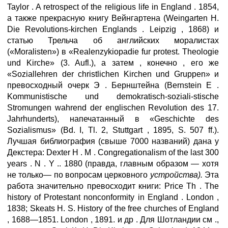
Taylor . A retrospect of the religious life in England . 1854,
а также прекрасную книгу Вейнгартена (Weingarten H.
Die Revolutions-kirchen Englands . Leipzig , 1868) и
статью Трельча об английских моралистах
(«Moralisten») в «Realenzykiopadie fur protest. Theologie
und Kirche» (3. Aufl.), а затем , конечно , его же
«Soziallehren der christlichen Kirchen und Gruppen» и
превосходный очерк Э . Бернштейна (Bernstein Е .
Kommunistische und demokratisch-soziali-stische
Stromungen wahrend der englischen Revolution des 17.
Jahrhunderts), напечатанный в «Geschichte des
Sozialismus» (Bd. I, Tl. 2, Stuttgart , 1895, S. 507 ff.).
Лучшая библиография (свыше 7000 названий) дана у
Декстера: Dexter H . M . Congregationalism of the last 300
years . N . Y .. 1880 (правда, главным образом — хотя
не только— по вопросам церковного
устройства).
Эта
работа значительно превосходит книги: Price Th . The
history of Protestant nonconformity in England . London ,
1838; Skeats H. S. History of the free churches of England
, 1688—1851. London , 1891. и др . Для Шотландии см .,