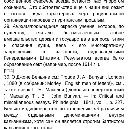
собственное
спасение
всегда остаются
над
«порогом
сознания». Это обстоятельство еще в наши дни лежит
в основе ряда характерных черт рациональной
организации народов с пуританским прошлым.
29.
Антиавторитарная
окраска учения, которое, по
существу, считало бессмысленным любое
вмешательство церкви и государства в вопросы этики
и спасения души, вела к его многократному
запрещению, в частности, нидерландскими
Генеральными Штатами. Результатом всегда было
образование сект (например, после 1614 г .).
[214]
30. О Джоне Беньяне см.: Froude J . A . Bunyan . London
, 1880 (в собрании: Morley . English men of letters)-, см .
также очерк Т . Б . Маколея ( довольно поверхностный
): Macaulay Т . В . John Bunyan. — In: Critical and
miscellaneous essays. Philadelphia , 1841, vol. I, p. 227.
Беньян индифферентен по отношению
т\
различиям
между отдельными деноминациями внутри
кальвинизма, хотя сам он является строгим баптистом
кальвинистского толка.