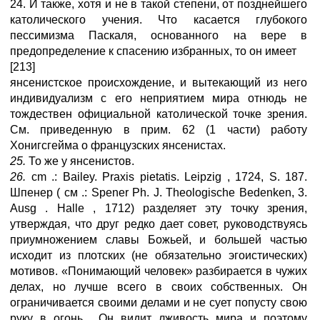
24. И также, хотя и не в такой степени, от позднейшего
католического учения. Что касается глубокого
пессимизма Паскаля, основанного на вере в
предопределение к спасению избранных, то он имеет
[213]
янсенистское происхождение, и вытекающий из него
индивидуализм с его неприятием мира отнюдь не
тождествен официальной католической точке зрения.
См. приведенную в прим. 62 (1 части) работу
Хонигсгейма о французских янсенистах.
25.
То же у янсенистов.
26.
cm .: Bailey. Praxis pietatis. Leipzig , 1724, S. 187.
Шпенер ( см .: Spener Ph. J. Theologische Bedenken, 3.
Ausg . Halle , 1712) разделяет эту точку зрения,
утверждая, что друг редко дает совет, руководствуясь
приумножением славы Божьей, и большей частью
исходит из плотских (не обязательно эгоистических)
мотивов. «Понимающий человек» разбирается в чужих
делах, но лучше всего в своих собственных. Он
ограничивается своими делами и не сует попусту свою
руку в огонь... Он видит лживость мира и поэтому