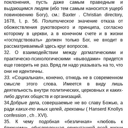
поклонения, пусть даже самым праведным и
выдающимся людям (ибо тем самым наносится ущерб
повиновению Богу), см.: Baxter . Christian directory,
1678, I, p. 56.
Политическое
значение отказа от
обожествления рукотворного и принципа, согласно
которому в церкви, а в конечном счете и в жизни
«господствовать» должен только Бог, не входит в
рассматриваемый здесь круг вопросов.
32. О взаимодействии между догматическими и
практическо-психологическими «выводами» придется
еще говорить не раз. Вряд ли надо указывать на то, что
они не идентичны.
33.
«Социальная», конечно, отнюдь не в современном
смысле этого слова. Имеется в виду лишь
деятельность внутри политических, церковных и каких-
либо других обществ и организаций.
34.Добрые дела, совершаемые не во славу Божью, а
ради
каких-то
иных целей,
греховны
( Hanserd Knollys
confession , ch . XVI).
35. К чему подобная «безличная» «любовь к
ближнему», обусловленная ориентацией всей жизни