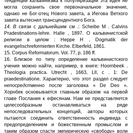
тенденции кальвинизма к популяризации эта идея не
могла сохранить свое первоначальное значение,
однако не Бог-отец Нового завета, а Иегова Ветхого
завета вытеснил трансцендентного Бога.
14.
В
связи с дальнейшим см .: Scheibe М . Calvins
Pradestinations-lehre. Halle , 1897. О кальвинистской
религии в целом : Нерре Н . Dogmatik der
evangelischreformierten Kirche. Elberfeld, 1861.
15. Corpus Reformatorum. Vol. 77, p. 186 ff.
16. Близкое по типу определение кальвинистского
учения можно найти, например, в книге: Hoornbeek .
Theologia practica. Utrecht , 1663, Lll, с . 1: De
praedestinatione. Характерно, что этот раздел следует
непосредственно
после заголовка « De Deo ».
Хорнбек основывается главным образом на первой
главе Послания к ефесянам. Нам не представляется
целесообразным останавливаться на ряде
непоследовательных концепций, авторы которых
пытаются соединить ответственность индивида с
предопределением и божественным промыслом и
таким образом спасти эмпирическую «свободу» воли