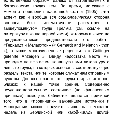
естественным образом, далеко от затрагиваемых в
богословских трудах тем. За время, истекшее с
момента появления настоящей статьи (1905), этот
аспект, как и вообще вся
социологическая
сторона
вопроса, был систематически рассмотрен в
вышеупомянутом труде Трельча (см. ссылки на
литературу в конце первой части), которому в качестве
предвозвестников предшествовали его работы
«Герхардт и Мелаихтон» (« Gerhardt and Melanch - thon
»), а также многочисленные рецензии в « Gottinger
gelehrte Anzeigen ». Ввиду недостатка места мы
приводим не всю использованную нами литературу, а
лишь те труды, на которых основаны соответствующие
разделы текста, или те, которые служат нам отправным
пунктом. Довольно часто это труды старых авторов,
близких к нашей точке зрения. Совершенно
неудовлетворительное состояние (по финансовым
причинам) немецких библиотек является причиной
того, что в «провинции» важнейшие источники и
монографии можно получить лишь на несколько
недель из Берлинской или какой-нибудь другой