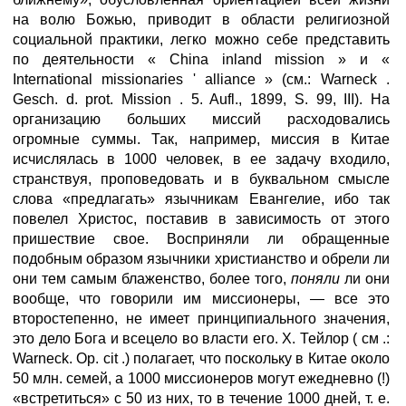
на волю Божью, приводит в области религиозной
социальной практики, легко можно себе представить
по деятельности « China inland mission » и «
International missionaries ' alliance » (см.: Warneck .
Gesch. d. prot. Mission . 5. Aufl., 1899, S. 99, III). На
организацию больших миссий расходовались
огромные суммы. Так, например, миссия в Китае
исчислялась в 1000 человек, в ее задачу входило,
странствуя, проповедовать и в буквальном смысле
слова «предлагать» язычникам Евангелие, ибо так
повелел Христос, поставив в зависимость от этого
пришествие свое. Восприняли ли обращенные
подобным образом язычники христианство и обрели ли
они тем самым блаженство, более того,
поняли
ли они
вообще, что говорили им миссионеры, — все это
второстепенно, не имеет принципиального значения,
это дело Бога и всецело во власти его. X. Тейлор ( см .:
Warneck. Ор. cit .) полагает, что поскольку в Китае около
50 млн. семей, а 1000 миссионеров могут ежедневно (!)
«встретиться» с 50 из них, то в течение 1000 дней, т. е.