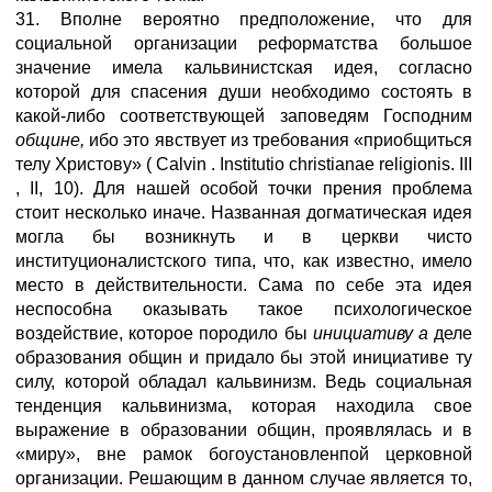
31. Вполне вероятно предположение, что для
социальной организации реформатства большое
значение имела кальвинистская идея, согласно
которой для спасения души необходимо состоять в
какой-либо соответствующей заповедям Господним
общине,
ибо это явствует из требования «приобщиться
телу Христову» ( Calvin . Institutio christianae religionis. III
, II, 10). Для нашей особой точки прения проблема
стоит несколько иначе. Названная догматическая идея
могла бы возникнуть и в церкви чисто
институционалистского типа, что, как известно, имело
место в действительности. Сама по себе эта идея
неспособна оказывать такое психологическое
воздействие, которое породило бы
инициативу а
деле
образования общин и придало бы этой инициативе ту
силу, которой обладал кальвинизм. Ведь социальная
тенденция кальвинизма, которая находила свое
выражение в образовании общин, проявлялась и в
«миру», вне рамок богоустановленпой церковной
организации. Решающим в данном случае является то,