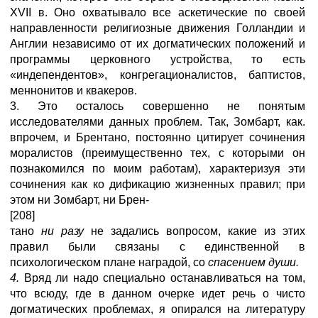
XVII в. Оно охватывало все аскетические по своей
направленности религиозные движения Голландии и
Англии независимо от их догматических положений и
программы церковного устройства, то есть
«индепендентов», конгрегационалистов, баптистов,
меннонитов и квакеров.
3. Это осталось совершенно не понятым
исследователями данных проблем. Так, Зомбарт, как.
впрочем, и Брентано, постоянно цитирует сочинения
моралистов (преимущественно тех, с которыми он
познакомился по моим работам), характеризуя эти
сочинения как ко дификацию жизненных правил; при
этом ни Зомбарт, ни Брен-
[208]
тано
ни разу
не задались вопросом, какие из этих
правил были связаны с единственной в
психологическом плане наградой, со
спасением души.
4.
Вряд ли надо специально останавливаться на том,
что всюду, где в данном очерке идет речь о чисто
догматических проблемах, я опирался на литературу