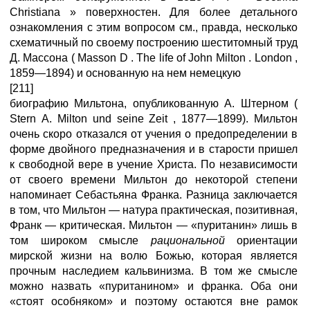
Christiana » поверхностен. Для более детального
ознакомления с этим вопросом см., правда, несколько
схематичный по своему построению шеститомный труд
Д. Массона ( Masson D . The life of John Milton . London ,
1859—1894) и основанную на нем немецкую
[211]
биографию Мильтона, опубликованную А. Штерном (
Stern А. Milton und seine Zeit , 1877—1899). Мильтон
очень скоро отказался от учения о предопределении в
форме двойного предназначения и в старости пришел
к свободной вере в учение Христа. По независимости
от своего времени Мильтон до некоторой степени
напоминает Себастьяна Франка. Разница заключается
в том, что Мильтон — натура практическая, позитивная,
Франк — критическая. Мильтон — «пуританин» лишь в
том широком смысле
рациональной
ориентации
мирской жизни на волю Божью, которая является
прочным наследием кальвинизма. В том же смысле
можно назвать «пуританином» и франка. Оба они
«стоят особняком» и поэтому остаются вне рамок