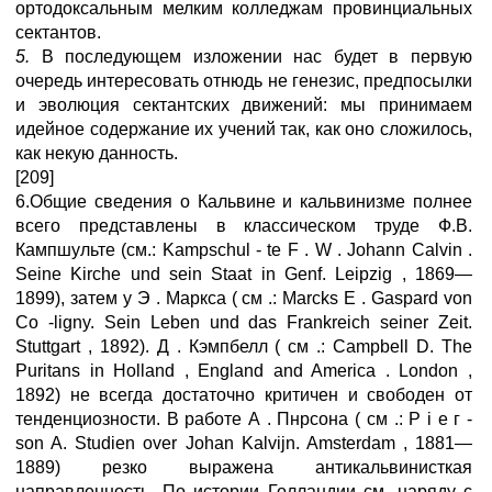
ортодоксальным мелким колледжам провинциальных
сектантов.
5.
В последующем изложении нас будет в первую
очередь интересовать отнюдь не генезис, предпосылки
и эволюция сектантских движений: мы принимаем
идейное содержание их учений так, как оно сложилось,
как некую данность.
[209]
6.Общие сведения о Кальвине и кальвинизме полнее
всего представлены в классическом труде Ф.В.
Кампшульте (см.: Kampschul - te F . W . Johann Calvin .
Seine Kirche und sein Staat in Genf. Leipzig , 1869—
1899), затем у Э . Маркса ( см .: Marcks Е . Gaspard von
Со -ligny. Sein Leben und das Frankreich seiner Zeit.
Stuttgart , 1892). Д . Кэмпбелл ( см .: Campbell D. The
Puritans in Holland , England and America . London ,
1892) не всегда достаточно критичен и свободен от
тенденциозности. В работе А . Пнрсона ( см .: Р i е г -
son A. Studien over Johan Kalvijn. Amsterdam , 1881—
1889) резко выражена антикальвинисткая
направленность. По истории Голландии см. наряду с