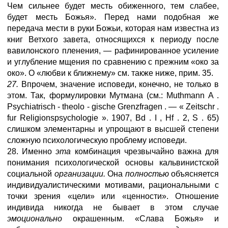
Чем сильнее будет месть обиженного, тем слабее,
будет месть Божья». Перед нами подобная же
передача мести в руки Божьи, которая нам известна из
книг Ветхого завета, относящихся к периоду после
вавилонского пленения, — рафинированное усиление
и углубление мщения по сравнению с прежним «око за
око». О «любви к ближнему» см. также ниже, прим. 35.
27.
Впрочем, значение исповеди, конечно, не только в
этом. Так, формулировки Мутмана (см.: Muthmann A .
Psychiatrisch - theolo - gische Grenzfragen . — « Zeitschr .
fur Religionspsychologie ». 1907, Bd . I , Hf . 2, S . 65)
слишком элементарны и упрощают в высшей степени
сложную психологическую проблему исповеди.
28. Именно
эта
комбинация чрезвычайно важна для
понимания психологической основы кальвинистской
социальной
организации.
Она
полностью
объясняется
индивидуалистическими мотивами, рациональными с
точки зрения «цели» или «ценности». Отношение
индивида никогда не бывает в этом случае
эмоционально
окрашенным. «Слава Божья» и