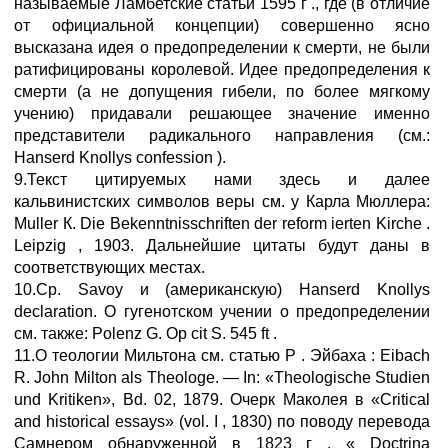
называемые Ламбетские статьи 1595 г ., где (в отличие
от официальной концепции) совершенно ясно
высказана идея о предопределении к смерти, не были
ратифицированы королевой. Идее предопределения к
смерти (а не допущения гибели, по более мягкому
учению) придавали решающее значение именно
представители радикального направления (см.:
Hanserd Knollys confession ).
9.Текст цитируемых нами здесь и далее
кальвинистских символов веры см. у Карла Мюллера:
Muller К. Die Bekenntnisschriften der reform ierten Kirche .
Leipzig , 1903. Дальнейшие цитаты будут даны в
соответствующих местах.
10.Ср. Savoy и (американскую) Hanserd Knollys
declaration. О гугенотском учении о предопределении
см. также: Polenz G. Ор cit S. 545 ft .
11.О теологии Мильтона см. статью Р . Эйбаха : Eibach
R. John Milton als Theologe. — In: «Theologische Studien
und Kritiken», Bd. 02, 1879. Очерк Маколея в «Critical
and historical essays» (vol. I , 1830) по поводу перевода
Самнером обнаруженной в 1823 г . « Doctrina