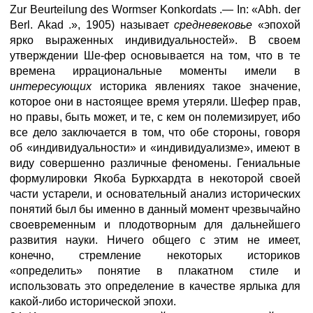
Zur Beurteilung des Wormser Konkordats .— In: «Abh. der
Berl. Akad .», 1905) называет
средневековье
«эпохой
ярко выраженных индивидуальностей». В своем
утверждении Ше-фер основывается на том, что в те
времена иррациональные моменты имели в
интересующих
историка явлениях такое значение,
которое они в настоящее время утеряли. Шефер прав,
но правы, быть может, и те, с кем он полемизирует, ибо
все дело заключается в том, что обе стороны, говоря
об «индивидуальности» и «индивидуализме», имеют в
виду совершенно различные феномены. Гениальные
формулировки Якоба Буркхардта в некоторой своей
части устарели, и основательный анализ исторических
понятий был бы именно в данный момент чрезвычайно
своевременным и плодотворным для дальнейшего
развития науки. Ничего общего с этим не имеет,
конечно, стремление некоторых историков
«определить» понятие в плакатном стиле и
использовать это определение в качестве ярлыка для
какой-либо исторической эпохи.