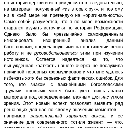
по истории церкви и истории догматов, следовательно,
на материал, полученный «из вторых рук», и поэтому
ни в коей мере не претендую на «оригинальность».
Само собой разумеется, что я по мере возможности
старался изучать источники по истории Реформации.
Однако было бы чрезвычайно самонадеянным
игнорировать изощренный анализ, данный
богословами, проделанную ими на протяжении веков
работу и не
руководствоваться
этим при изучении
источников. Остается надеяться на то, что
вынужденная краткость нашего очерка не послужила
причиной неверных формулировок и что мне удалось
избежать хотя бы серьезных фактических ошибок. Для
того, кто знаком с важнейшими богословскими
трудами, «новым» может быть здесь лишь анализ
материала под определенным, важным для
нас
углом
зрения. Этот новый аспект позволяет выявить ряд
решающих для нас по своему значению моментов —
например,
рациональный характер аскезы
и ее
значение для современного «стиля жизни», — что,