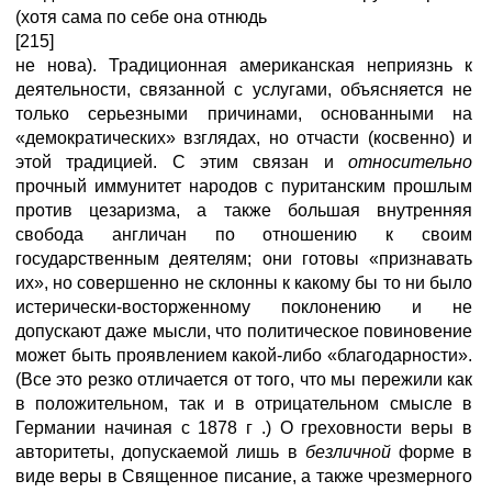
(хотя сама по себе она отнюдь
[215]
не нова). Традиционная американская неприязнь к
деятельности, связанной с услугами, объясняется не
только серьезными причинами, основанными на
«демократических» взглядах, но отчасти (косвенно) и
этой традицией. С этим связан и
относительно
прочный иммунитет народов с пуританским прошлым
против цезаризма, а также большая внутренняя
свобода англичан по отношению к своим
государственным деятелям; они готовы «признавать
их», но совершенно не склонны к какому бы то ни было
истерически-восторженному поклонению и не
допускают даже мысли, что политическое повиновение
может быть проявлением какой-либо «благодарности».
(Все это резко отличается от того, что мы пережили как
в положительном, так и в отрицательном смысле в
Германии начиная с 1878 г .) О греховности веры в
авторитеты, допускаемой лишь в
безличной
форме в
виде веры в Священное писание, а также чрезмерного