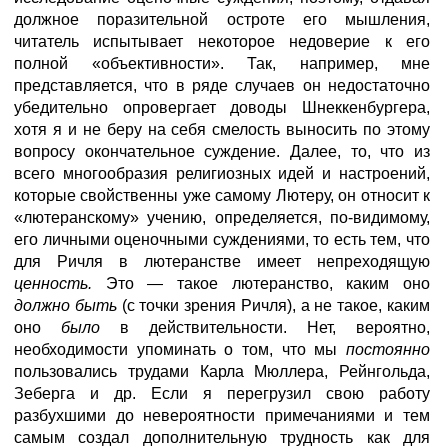
должное поразительной остроте его мышления,
читатель испытывает некоторое недоверие к его
полной «объективности». Так, например, мне
представляется, что в ряде случаев он недостаточно
убедительно опровергает доводы Шнеккенбургера,
хотя я и не беру на себя смелость выносить по этому
вопросу окончательное суждение. Далее, то, что из
всего многообразия религиозных идей и настроений,
которые свойственны уже самому Лютеру, он относит к
«лютеранскому» учению, определяется, по-видимому,
его личными оценочными суждениями, то есть тем, что
для Ричля в лютеранстве имеет непреходящую
ценность.
Это — такое лютеранство, каким оно
должно быть
(с точки зрения Ричля), а не такое, каким
оно
было
в действительности. Нет, вероятно,
необходимости упоминать о том, что мы
постоянно
пользовались трудами Карла Мюллера, Рейнгольда,
Зеберга и др. Если я перегрузил свою работу
разбухшими до невероятности примечаниями и тем
самым создал дополнительную трудность как для