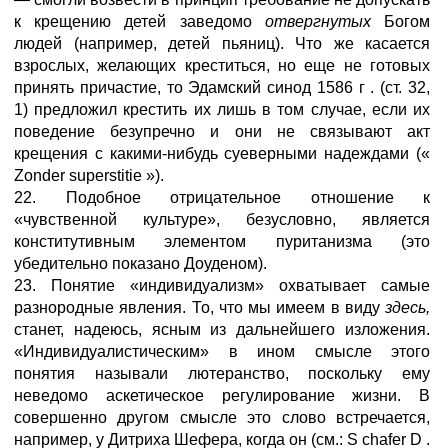
к крещению детей заведомо
отвергнутых
Богом
людей (например, детей пьяниц). Что же касается
взрослых, желающих креститься, но еще не готовых
принять причастие, то Эдамский синод 1586 г . (ст. 32,
1) предложил крестить их лишь в том случае, если их
поведение безупречно и они не связывают акт
крещения с какими-нибудь суеверными надеждами («
Zonder superstitie »).
22. Подобное отрицательное отношение к
«чувственной культуре», безусловно, является
конститутивным элементом пуританизма (это
убедительно показано Доуденом).
23. Понятие «индивидуализм» охватывает самые
разнородные явления. То, что мы имеем в виду
здесь,
станет, надеюсь, ясным из дальнейшего изложения.
«Индивидуалистическим» в ином смысле этого
понятия называли лютеранство, поскольку ему
неведомо аскетическое регулирование жизни. В
совершенно другом смысле это слово встречается,
например, у Дитриха Шефера, когда он (см.: S chafer D .