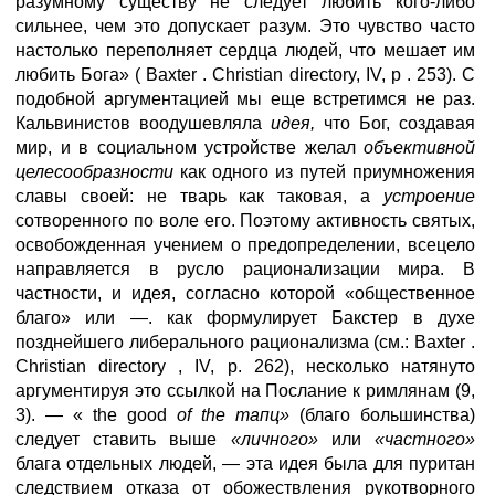
разумному существу не следует любить кого-либо
сильнее, чем это допускает разум. Это чувство часто
настолько переполняет сердца людей, что мешает им
любить Бога» ( Baxter . Christian directory, IV, р . 253). С
подобной аргументацией мы еще встретимся не раз.
Кальвинистов воодушевляла
идея,
что Бог, создавая
мир, и в социальном устройстве желал
объективной
целесообразности
как одного из путей приумножения
славы своей: не тварь как таковая, а
устроение
сотворенного по воле его. Поэтому активность святых,
освобожденная учением о предопределении, всецело
направляется в русло рационализации мира. В
частности, и идея, согласно которой «общественное
благо» или —. как формулирует Бакстер в духе
позднейшего либерального рационализма (см.: Baxter .
Christian directory , IV, р. 262), несколько натянуто
аргументируя это ссылкой на Послание к римлянам (9,
3). — « the good
of
the
тапц»
(благо большинства)
следует ставить выше
«личного»
или
«частного»
блага отдельных людей, — эта идея была для пуритан
следствием отказа от обожествления рукотворного