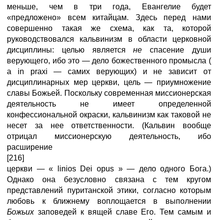
меньше, чем в три года, Евангелие будет
«предложено» всем китайцам. Здесь перед нами
совершенно такая же схема, как та, которой
руководствовался кальвинизм в области церковной
дисциплины: целью является
не
спасение души
верующего, ибо это — дело божественного промысла (
a in praxi — самих верующих) и не зависит от
дисциплинарных мер церкви, цель — приумножение
славы Божьей. Поскольку современная миссионерская
деятельность не имеет определенной
конфессиональной окраски, кальвинизм как таковой не
несет за нее ответственности. (Кальвин вообще
отрицал миссионерскую деятельность, ибо
расширение
[216]
церкви — « linios Dei opus » — дело одного Бога.)
Однако она безусловно связана с тем кругом
представлений пуританской этики, согласно которым
любовь к ближнему воплощается в выполнении
Божьих
заповедей к вящей славе Его. Тем самым и