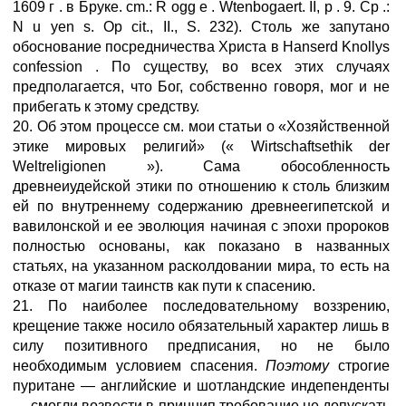
1609 г . в Бруке. cm.: R ogg е . Wtenbogaert. II, р . 9. Ср .:
N u yen s. Ор cit., II., S. 232). Столь же запутано
обоснование посредничества Христа в Hanserd Knollys
confession . По существу, во всех этих случаях
предполагается, что Бог, собственно говоря, мог и не
прибегать к этому средству.
20. Об этом процессе см. мои статьи о «Хозяйственной
этике мировых религий» (« Wirtschaftsethik der
Weltreligionen »). Сама обособленность
древнеиудейской этики по отношению к столь близким
ей по внутреннему содержанию древнеегипетской и
вавилонской и ее эволюция начиная с эпохи пророков
полностью основаны, как показано в названных
статьях, на указанном расколдовании мира, то есть на
отказе от магии таинств как пути к спасению.
21. По наиболее последовательному воззрению,
крещение также носило обязательный характер лишь в
силу позитивного предписания, но не было
необходимым условием спасения.
Поэтому
строгие
пуритане — английские и шотландские индепенденты
— смогли возвести в принцип требование не допускать