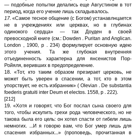
— подобные попытки делались еще Августином в тот
период, когда его учение лишь складывалось.
17.
«Самое тесное общение (с Богом) устанавлнцается
не в учреждениях или церквах, но в глубинах
одинокого сердца» — так Доуден в своей
превосходной книге (см.: Dowden . Puritan and Anglican.
London , 1900, p . 234) формулирует основную идею
этого учения. Та же глубокая внутренняя
отъединенность характерна для янсенистов Пор-
Ройяля, веривших в предопределение.
18. «Тот, кто таким образом презирает церковь, не
может быть уверен в спасении, а тот, кто в этом
упорствует, не есть избранник» ( Olevian . De substantia
foederis gratuiti inter Deum et electos. 1558, p . 222).
[212]
19. «Хотя и говорят, что Бог послал сына своего для
того, чтобы искупить грехи рода человеческого, но не
такова была его цель: он хотел спасти от гибели лишь
немногих. ...И я говорю вам, что Бог умер лишь для
спасения избранных...» (проповедь, прочитанная в