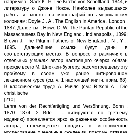
например : Sack К . H. Die Kirche von Schottland. 1844, и
литературу о Джоне Ноксе. Наиболее выдающаяся
работа из множества монографий по американским
колониям: Doyle J . A . The English in America . London .
1887. Далее см .: Howe D. W. The Puritan Republic of the
Massachusetts Bay in New England . Indianapolis , 1899;
Brown J. The Pilgrim Fathers of New England . N . Y .,
1895. Дальнейшие ссылки будут даны в
соответствующих местах. В вопросе о различиях в
отдельных
учениях
автор настоящего очерка обязан
прежде всего M. Шнеккен-бургеру, рассмотревшему эту
проблему в своем уже ранее цитированном
лекционном курсе (см. ч. 1 настоящей книги, прим. 68).
В классическом труде А. Ричля (см.: Ritschi A . Die
christlische
[210]
Lehre von der Rechtfertigling und Vers5hnung. Bonn ,
1870—1874, 3 Bde ,—- цитируются по третьему
изданию) проявляется ярко выраженная особенность
автора, стремящегося вводить в историческое
исследование оценочные суждения, поэтому, отдавая