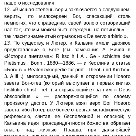
нашего исследования.
12. «Высшая степень веры заключается в следующем:
верить, что милосерден Бог, спасающий столь
немногих, что справедлив, своей волею сотворивший
нас так, что мы можем быть осуждены на погибель» —
так гласит знаменитый отрывок из « De servo arbitrio ».
13.
По существу, и Лютер, и Кальвин имели двоякое
представление о Боге (см. замечания А. Ричля в
«Истории пиетизма»: R itsc h I A . Ge - schichte des
Pietismus . Bonn , 1880—1886, — и Кестлина в статье
«Бог» в « Realenzykiopedie fur prot . Theol. und Kirche»,
3. Aiifl .): милосердный, данный в откровении Нового
завета Бог-отец (который выступает в первых книгах
Institutio christ . rel .) и скрывающийся за ним « Deus
absconditus » — распоряжающийся по своему
произволу деспот. У Лютера взял верх Бог Нового
завета, ибо Лютер все более отвергал метафизическую
рефлексию, считая ее бесполезной и опасной; у
Кальвина идея трансцендентности божества обретает
власть над жизнью. Правда, при дальнейшей