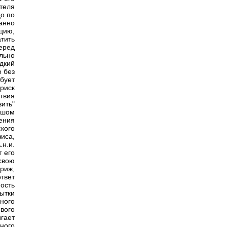
ителя
цо по
анно
цию,
тить
еред
льно
дкий
о без
бует
риск
твия
зить"
ьшом
ения
кого
иса,
н.и.
т его
свою
ариж,
твет
ость
ытки
ного
вого
гает
ного