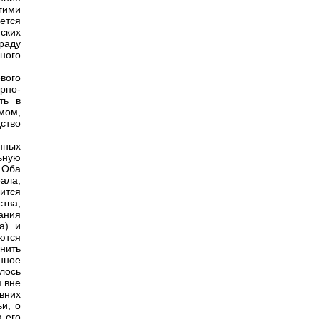
гими
ется
ских
раду
ного
вого
рно-
ть в
мом,
ство
нных
ьную
 Оба
ала,
ится
тва,
ания
а) и
аются
нить
нное
лось
 вне
вних
и, о
 его