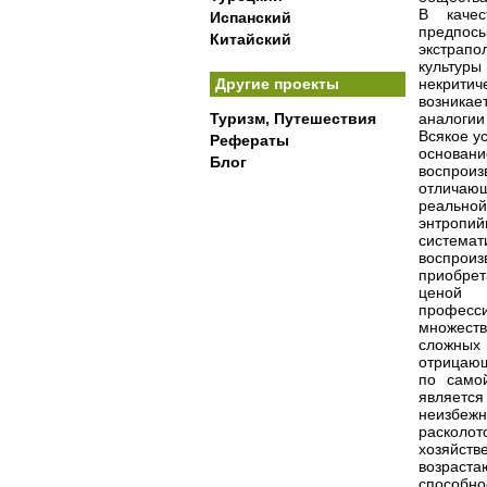
В качес
Испанский
предпос
Китайский
экстрапо
культуры
Другие проекты
некритич
возникае
Туризм, Путешествия
аналогии
Всякое у
Рефераты
основа
Блог
воспрои
отличающ
реальной
энтропи
системат
воспрои
приобрет
ценой 
професси
множеств
сложных
отрицающ
по само
является
неизбежн
расколо
хозяйст
возраста
способно