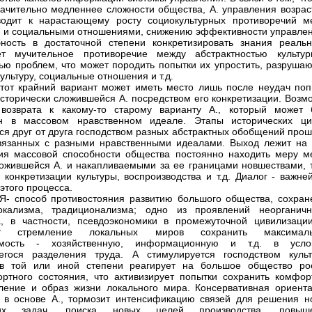
начительно медленнее сложности общества, А. управления возраст
водит к нарастающему росту социокультурных противоречий м
й и социальными отношениями, снижению эффективности управлен
ность в достаточной степени конкретизировать знания реальн
ет мучительное противоречие между абстрактностью культу
ью проблем, что может породить попытки их упростить, разруша
ультуру, социальные отношения и т.д.
тот крайний вариант может иметь место лишь после неудач поп
исторически сложившейся А. посредством его конкретизации. Возм
 возврата к какому-то старому варианту А., который может 
н в массовом нравственном идеале. Этапы исторических ци
ся друг от друга господством разных абстрактных обобщений прош
вязанных с разными нравственными идеалами. Выход лежит на 
я массовой способности общества постоянно находить меру м
ожившейся А. и накапливаемыми за ее границами новшествами, т.
 конкретизации культуры, воспроизводства и т.д. Диалог - важне
этого процесса.
- способ противостояния развитию большого общества, сохран
кализма, традиционализма; одно из проявлений неорганичн
, в частности, псевдоэкономики в промежуточной цивилизации
ет стремление локальных миров сохранить максимал
имость - хозяйственную, информационную и т.д. в усло
егося разделения труда. А стимулируется господством культ
 в той или иной степени реагирует на большое общество ро
ртного состояния, что активизирует попытки сохранить комфор
ление и образ жизни локального мира. Консервативная ориента
в основе А., тормозит интенсификацию связей для решения н
ких задач, поиска новых целей производства, повыш