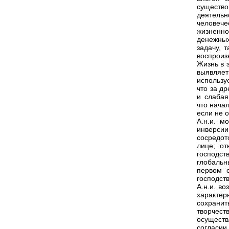
существ
деятельн
человече
жизненно
денежны
задачу, 
воспроиз
Жизнь в 
выявляе
использу
что за д
и слабая
что нача
если не 
А.н.и. м
инверси
сосредот
лице; от
господст
глобальн
первом 
господст
А.н.и. в
характер
сохрани
творчест
осуществ
согласии