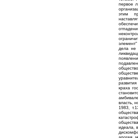
первое л
организа
этим пр
наставля
обеспечи
отпаден
неконтро
ограничи
элемент"
дела не 
ликвидац
появлен
подавлен
обществ
обществ
уравните
развития
краха го
становит
амбивал
власть, 
1983, т.
обществ
катастр
общества
идеала, 
дискомфо
апогея м