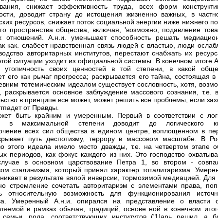
ования, снижает эффективность труда, всех форм конструкти
ости, доводит страну до истощения жизненно важных, в частно
ских ресурсов, снижает поток социальной энергии ниже нижнего п
го пространства общества, включая, 'возможно, подавление това
х отношений. А.н.и. уменьшает способность решать медиацио
так как. слабеет нравственная связь людей с властью, люди осла
водство авторитарных институтов, перестают снабжать их ресурс
этой ситуации уходит из официальной системы. В конечном итоге А
т утопичность своих ценностей в той степени, в какой обще
ет его как рычаг прогресса; раскрывается его тайна, состоящая в
ревним тотемическим идеалом существует сословность, хотя, возм
, раскрывается основное заблуждение массового сознания, т.е. в
льство в принципе все может, может решить все проблемы, если зах
отпадет от Правды.
ожет быть крайним и умеренным. Первый в соответствии с лог
и в максимальной степени доводит до логического к
очение всех сил общества в едином центре, воплощенном в пе
крывает путь деспотизму, террору в массовом масштабе. В Ро
во этого идеала имело место дважды, т.е. на четвертом этапе о
ых периодов, как фокус каждого из них. Это господство охватыва
случае в основном царствование Петра 1, во втором - совпа
вом сталинизма, который принял характер тоталитаризма. Умере
озникает в результате вялой инверсии, тормозимой медиацией. Для
но стремление сочетать авторитаризм с элементами права, поп
ть относительную возможность для функционирования источн
ва. Умеренный А.н.и. опирался на представление о власти о
ляемой в рамках обычая, традиций, основе ной в конечном итог
 семьи, рода, соответствующих институтов ("Царь решил, а б