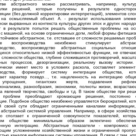
тве абстрактного можно рассматривать, например, культу
ылки решений, которые получены в результате односторо
ляции (без должной корректировки интерпретаций), элементов сло
 на осмысляемый объект. А. - результат использования элеме
ески вырванных из контекста культуры других эпох и других народо
т в результате попыток решать общественные проблемы на ос
 с машиной, на основе ограниченных догм, любой формы фетишиз
стойчивое абстрактное, т.е. отставшее от сложности решаемых про
ние воспроизводства неизбежно стимулирует абстрак
зводство, воспроизводство абстрактных социальных отноше
ихся относительно низкой эффективностью функции, не отвеча
 сложности общества, глубине сложившихся противоречий, масшт
йных процессов, дезорганизации, реальному вызову истории.
ически имеет место в условиях раскола, составляет элемент
зводства, формирует систему интеграции общества, кот
ает характер псевдо..., т.е. нацеленность на интеграцию обще
упрощения, гигантских жертв, подавления рефлек
онализма, разнообразия, экономики, полноты жизни, возрастаю
а явлений творчества, свободы и т.д. В таком обществе при реш
 проблем преобладают хромающие решения, постоянно 
ие. Подобное общество неизбежно управляется бюрократией, кот
й своей сути обладает ограниченными каналами информации, 
 абстрактной системой управления. Например, в сфере хозяйства
о сползает к ограниченной совокупности показателей, котор
том обществе минимальным образом эклектично обеспечи
венную интеграцию. Абстрактные показатели - компромисс м
ющим усложнением хозяйственной жизни и ограниченной пропус
стью каналов информации системы управления. В связи с тем, что