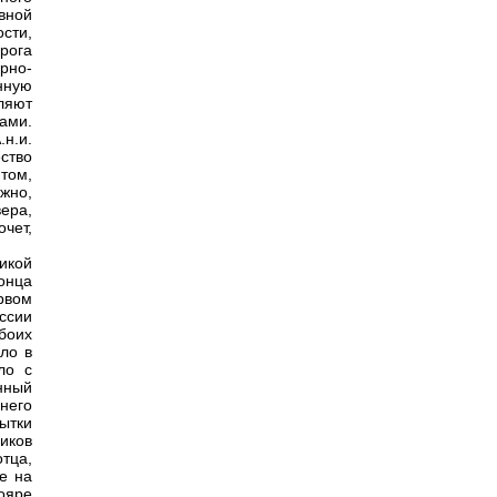
вной
сти,
орога
рно-
нную
бляют
ами.
.н.и.
ство
 том,
ожно,
ера,
очет,
икой
онца
рвом
ссии
боих
ло в
ло с
нный
 него
ытки
иков
тца,
е на
ояре