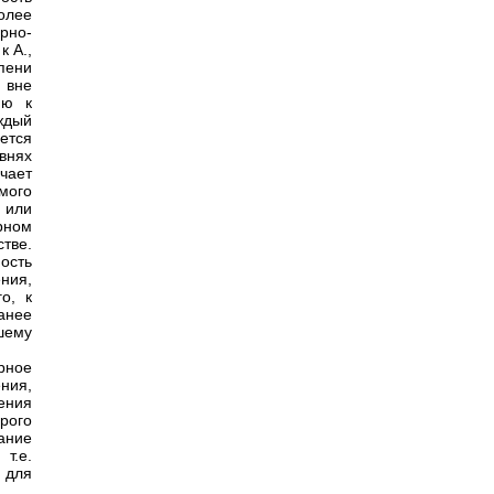
олее
рно-
к А.,
пени
 вне
ию к
ждый
яется
внях
чает
мого
 или
урном
тве.
ость
ния,
о, к
анее
шему
рное
ния,
ения
рого
ание
т.е.
 для