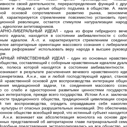
тивности своей деятельности, перераспределения функций с дру
твами и людьми с целью общего подъема в обществе. А. явля
вной основой сопротивления развитию рынка, экономиче
й, характеризуется стремлением повсеместно установить прег
ационной революции, остается стимулом натурализации народ
а, идеологии антитоварников.
АРНО-ЛИБЕРАЛЬНЫЙ ИДЕАЛ - одна из форм гибридного вече
ного идеала; находится в состоянии амбивалентности с собо
ным идеалом. А.-л. и. характеризуется стремлением соедини
елое авторитарные ориентации массового сознания с либерализ
ными реформами" использовать веру народа в высшее руковод
рм.
АРНЫЙ НРАВСТВЕННЫЙ ИДЕАЛ - один из основных нравстве
общества, составляющий с соборным нравственным идеалом дуал
ию, полюса которой находятся в состоянии амбивалентности.
озникают в результате расчленения вечевого нравственного иде
синкретизма. А.н.и., как и любой господствующий идеал, станов
ой нравственной основой для воспроизводства интеграции общес
ения медиационной задачи, т.е. соединения массового созн
о со слабо и односторонне развитыми ценностями государств
ых интеграторов, прежде всего государства. Истоки А.н.и. заключ
ности традиционного общества, традиционной цивилизации сохра
ый тип воспроизводства, оградить оправдавшее себя накопле
о культуры от опасных разрушительных инноваций. Это обеспечива
ионном обществе всеобщей верой, что истинный субъект находится
. А.н.и. возникает как абсолютизация монолога на основе дре
нных представлений об авторитарном главе патриархальной семь
Подобные представления экстраполировались на все общество, на