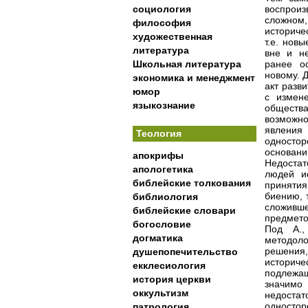
социология
воспроиз
сложном
философия
историчес
художественная
т.е. нов
литература
вне и не
Школьная литература
ранее о
новому. 
экономика и менеджмент
акт разв
юмор
с измен
языкознание
обществ
возможн
явления
Теология
одностор
основан
апокрифы
Недостат
апологетика
людей и
библейские толкования
принятия
биению, 
библиология
сложивш
библейские словари
предмето
богословие
Под А.,
догматика
методоло
решения,
душепопечительство
историче
екклесиология
подлежащ
история церкви
значимо 
оккультизм
недоста
одностор
патрология