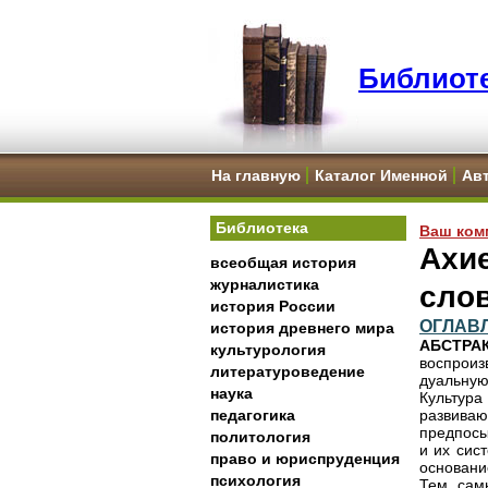
Библиоте
На главную
Каталог Именной
Ав
Библиотека
Ваш ком
Ахи
всеобщая история
журналистика
сло
история России
ОГЛАВ
история древнего мира
АБСТРА
культурология
воспроиз
литературоведение
дуальную
наука
Культур
педагогика
развиваю
предпосы
политология
и их сис
право и юриспруденция
основани
психология
Тем сам