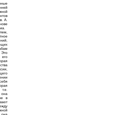
рные
нней
жной
нтов
в. А.
нове
ма.
блем,
тное
ний,
ющих
абам
 Это
 его
орая
ства
сии,
щего
ении
себя
орая
т.е.
 она
ые в
вают
ежду
кной
 она