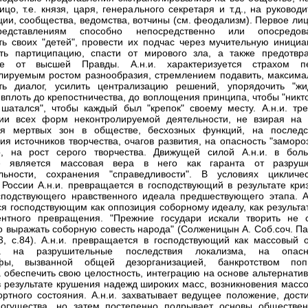
ицо, т.е. князя, царя, генерального секретаря и т.д., на руковод
ции, сообщества, ведомства, вотчины (см. феодализм). Первое ли
едставлениям способно непосредственно или опосредов
ть своих "детей", провести их подчас через мучительную инициа
ть партиципацию, спасти от мирового зла, а также предотвра
ие от высшей Правды. А.н.и. характеризуется страхом п
лируемым ростом разнообразия, стремлением подавить, максима
ть диалог, усилить централизацию решений, упорядочить "жи
 вплоть до крепостничества, до воплощения принципа, чтобы "никт
шатался", чтобы каждый был "крепок" своему месту. А.н.и. тре
ии всех форм неконтролируемой деятельности, не взирая на 
ия мертвых зон в обществе, бесхозных функций, на последс
ия источников творчества, очагов развития, на опасность "заморо
о, на рост серого творчества. Движущей силой А.н.и. в бол
е является массовая вера в него как гаранта от разруш
льности, сохранения "справедливости". В условиях цикличес
 России А.н.и. превращается в господствующий в результате криз
сподствующего нравственного идеала предшествующего этапа. А.
ся господствующим как оппозиция соборному идеалу, как результа
ентного превращения. "Прежние государи искали творить не 
но выражать соборную совесть народа" (Солженицын А. Соб.соч. П
13, с.84). А.н.и. превращается в господствующий как массовый о
а на разрушительные последствия локализма, на опасн
офы, вызванной общей дезорганизацией, банкротством поп
 обеспечить свою целостность, интеграцию на основе альтернатив
в результате крушения надежд широких масс, возникновения массо
ртного состояния. А.н.и. захватывает ведущее положение, дости
огущества, но затем постепенно подрывает основы обществен