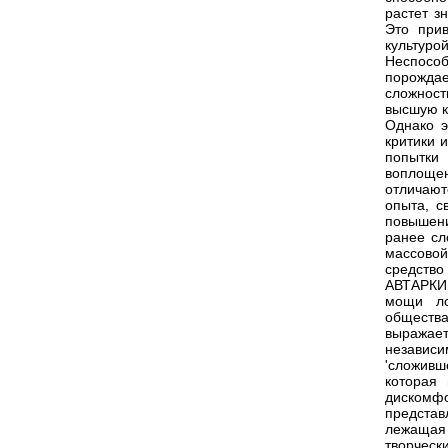
растет з
Это при
культуро
Неспособ
порожда
сложност
высшую к
Однако э
критики 
попытки
воплоще
отличают
опыта, с
повышени
ранее сл
массовой
средство 
АВТАРКИЯ
мощи ло
общества
выража
независ
'сложивш
которая
дискомфо
представ
лежащая 
творчес