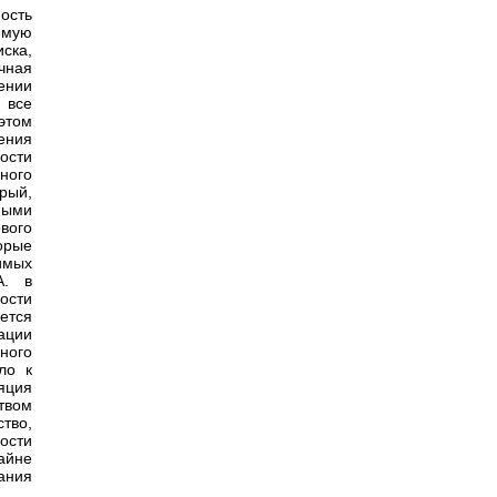
ость
емую
ска,
чная
ении
 все
этом
ения
ости
ного
рый,
ными
вого
орые
имых
А. в
ости
ется
ации
ного
ло к
яция
твом
ство,
ности
айне
ания