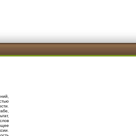
ний,
стью
сти.
абе,
тат,
слов
бщее
сии.
ость