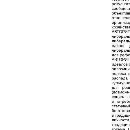
результа
сообщес
объекти
отношени
организ
хозяйств
АВТОРИТ
либераль
либераль
единое ц
либераль
для рефо
АВТОРИТ
идеалов 
оппозиц
полюса в
распада 
культурн
для реш
(возможн
социальн
в потреб
статичн
богатств
в традиц
личности
традицио
тотеме. 