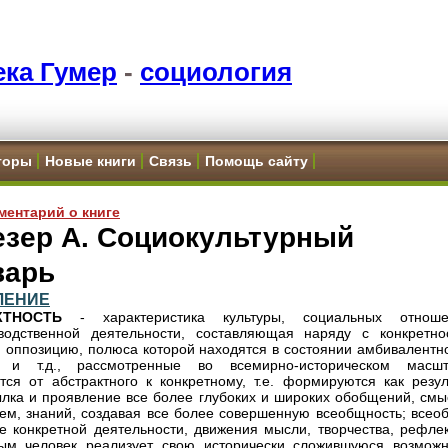
ка Гумер
-
социология
торы
Новые книги
Связь
Помощь сайту
ментарий о книге
езер А. Социокультурный
варь
ЛЕНИЕ
КТНОСТЬ
- характеристика культуры, социальных отноше
водственной деятельности, составляющая наряду с конкретно
 оппозицию, полюса которой находятся в состоянии амбивалентно
а и т.д., рассмотренные во всемирно-историческом масшт
тся от абстрактного к конкретному, т.е. формируются как резуль
лка и проявление все более глубоких и широких обобщений, смы
тем, знаний, создавая все более совершенную всеобщность; всео
е конкретной деятельности, движения мысли, творчества, рефлек
ым человек реализует свою исторически сложившуюся возможн