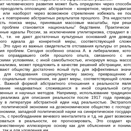
кт человеческого развития может быть определен через способн
 преодолеть оппозицию: абстрактное - конкретное, через выдвига
, или наоборот через возможное стремление избежать ее пои
ь к повторению абстрактных результатов прошлого. Эта недостато
ость поиска меры, принявшая массовые масштабы, при реш
 проблем становится национальны" бедствием. Практически
нные идеалы России, за исключением утилитаризма, страдают в 
., т.е. не дают достаточных культурных оснований для довед
тного идеала до конкретной меры, соответствующей сложн
. Это одно из важных свидетельств отставания культуры от реаль
ия проблем. Сегодня особенно опасна А. в либерализме, кото
из оправдавшего себя прошлого опыта, связанного с и
скими условиями, с иной самобытностью, игнорируя мощь массо
нализма, может предложить в качестве решений абстракции, кот
ывают обществу достаточно ясный путь для эффективных знач
, для следования социокультурному закону, превращению 
 социальные отношения, не дают меры, соответствующей сложн
а. Важной формой абстрактного отношения к реальности явля
ование неадекватных сложившихся в иной социальной ситу
венных и научных методов. Например, использование традицион
 реализма для описания реальности после 1917 года приводи
ву в литературе абстрактной идеи над реальностью. Экстрапол
 политической экономии на доэкономическое общество с господс
ономики, западной политической науки на синкретическое государ
сть, с преобладанием вечевого менталитета и т.д. не дает возмож
роваться в реальности, ее прогнозировать, Это создает кр
качественную иллюзорную основу как для объяснения и поним
, так и для уловления им.