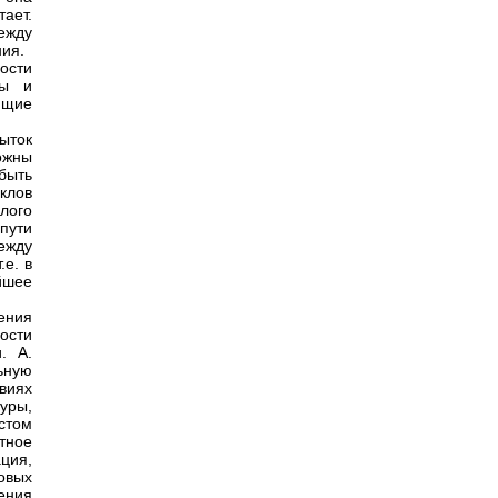
ает.
ежду
ия.
ости
ры и
ющие
ыток
ожны
быть
клов
лого
пути
ежду
е. в
йшее
ения
ости
. А.
ьную
виях
уры,
стом
тное
ция,
овых
ения