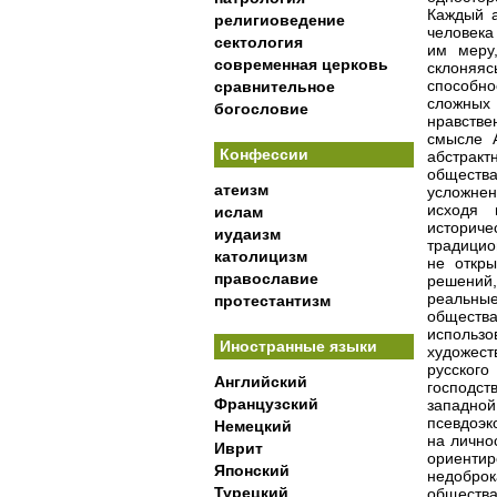
Каждый а
религиоведение
человека
сектология
им меру
современная церковь
склоняяс
способн
сравнительное
сложных
богословие
нравстве
смысле А
Конфессии
абстрак
общества
атеизм
усложнен
исходя 
ислам
историче
иудаизм
традицио
католицизм
не откр
православие
решений
реальные
протестантизм
обществ
использ
Иностранные языки
художест
русского
Английский
господст
Французский
западной
псевдоэк
Немецкий
на лично
Иврит
ориенти
Японский
недобро
Турецкий
общества