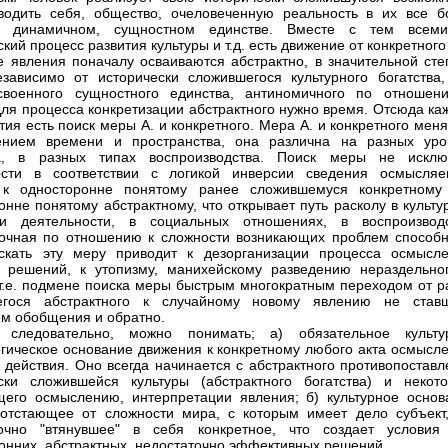
водить себя, общество, очеловеченную реальность в их все б
, динамичном, сущностном единстве. Вместе с тем всеми
кий процесс развития культуры и т.д. есть движение от конкретного 
ые явления поначалу осваиваются абстрактно, в значительной сте
зависимо от исторически сложившегося культурного богатства,
своенного сущностного единства, антиномичного по отношен
Для процесса конкретизации абстрактного нужно время. Отсюда ка
ития есть поиск меры А. и конкретного. Мера А. и конкретного мен
ением времени и пространства, она различна на разных уро
а, в разных типах воспроизводства. Поиск меры не исклю
ости в соответствии с логикой инверсии сведения осмысляе
 к односторонне понятому ранее сложившемуся конкретному
онне понятому абстрактному, что открывает путь расколу в культ
ии деятельности, в социальных отношениях, в воспроизводс
очная по отношению к сложности возникающих проблем способн
скать эту меру приводит к дезорганизации процесса осмысле
 решений, к утопизму, манихейскому разведению нераздельног
т.е. подмене поиска меры быстрым многократным переходом от р
егося абстрактного к случайному новому явлению не став
м обобщения и обратно.
 следовательно, можно понимать; а) обязательное культу
гическое основание движения к конкретному любого акта осмысле
 действия. Оно всегда начинается с абстрактного противопоставл
ски сложившейся культуры (абстрактного богатства) и некото
его осмыслению, интерпретации явления; б) культурное основ
отстающее от сложности мира, с которым имеет дело субъект, 
точно "втянувшее" в себя конкретное, что создает условия
онних, абстрактных, недостаточно эффективных решений.