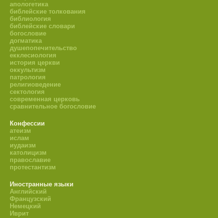
апологетика
библейские толкования
библиология
библейские словари
богословие
догматика
душепопечительство
екклесиология
история церкви
оккультизм
патрология
религиоведение
сектология
современная церковь
сравнительное богословие
Конфессии
атеизм
ислам
иудаизм
католицизм
православие
протестантизм
Иностранные языки
Английский
Французский
Немецкий
Иврит