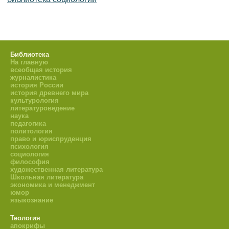
Библиотека
На главную
всеобщая история
журналистика
история России
история древнего мира
культурология
литературоведение
наука
педагогика
политология
право и юриспруденция
психология
социология
философия
художественная литература
Школьная литература
экономика и менеджмент
юмор
языкознание
Теология
апокрифы