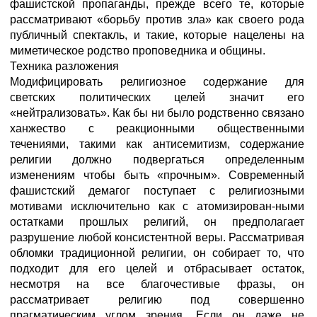
фашистской пропаганды, прежде всего те, которые
рассматривают «борьбу против зла» как своего рода
публичный спектакль, и такие, которые нацелены на
миметическое родство проповедника и общины.
Техника разложения
Модифицировать религиозное содержание для
светских политических целей значит его
«нейтрализовать». Как бы ни было родственно связано
ханжество с реакционными общественными
течениями, такими как антисемитизм, содержание
религии должно подвергаться определенным
изменениям чтобы быть «прочным». Современный
фашистский демагог поступает с религиозными
мотивами исключительно как с атомизирован-ными
остатками прошлых религий, он предполагает
разрушение любой консистентной веры. Рассматривая
обломки традиционной религии, он собирает то, что
подходит для его целей и отбрасывает остаток,
несмотря на все благочестивые фразы, он
рассматривает религию под совершенно
прагматическим углом зрения. Если он даже не