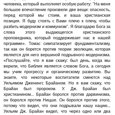
человека, который выполняет особую работу: "На меня
большое впечатление произвели две вещи: опасность,
перед которой мы стоим, и ваша христианская
позиция. Я буду стоять с Вами плечо к плечу, чтобы
разбить модернизм и коммунизм". Я благодарю Бога за
слова этого выдающегося христианского
проповедника, который поддерживает нас в нашей
прграмме». Томас симпатизирует фундаментализму,
так как он борется против теории эволюции, которая
является для него вершиной подрывного модернизма.
«Послушайте, что я вам скажу: был день, когда мы
верили, что Библия является словом Бога, а сегодня
мы учим прогрессу и органическому развитию. Вы
знаете, что некоторые воспитатели смеются над
Уильямом Дженингс Брайаном. Но я вам скажу, что
Брайан был пророком. У. Дж. Брайан был
христианином... Брайан боролся против дарвинизма,
он боролся против Ницше. Он боролся против этого,
потому что видел, что они подрывали нашу нацию...
Уильям Дж. Брайан видел, что через одно или два