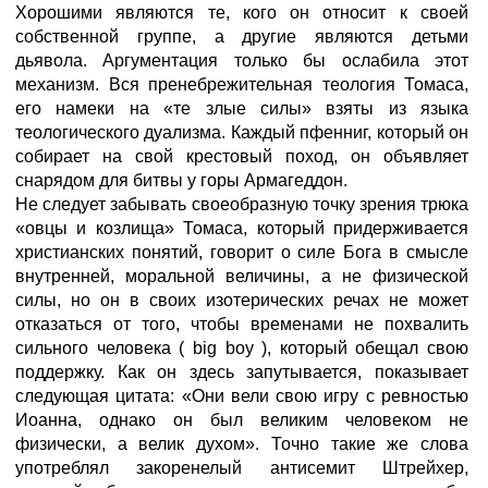
Хорошими являются те, кого он относит к своей
собственной группе, а другие являются детьми
дьявола. Аргументация только бы ослабила этот
механизм. Вся пренебрежительная теология Томаса,
его намеки на «те злые силы» взяты из языка
теологического дуализма. Каждый пфенниг, который он
собирает на свой крестовый поход, он объявляет
снарядом для битвы у горы Армагеддон.
Не следует забывать своеобразную точку зрения трюка
«овцы и козлища» Томаса, который придерживается
христианских понятий, говорит о силе Бога в смысле
внутренней, моральной величины, а не физической
силы, но он в своих изотерических речах не может
отказаться от того, чтобы временами не похвалить
сильного человека ( big boy ), который обещал свою
поддержку. Как он здесь запутывается, показывает
следующая цитата: «Они вели свою игру с ревностью
Иоанна, однако он был великим человеком не
физически, а велик духом». Точно такие же слова
употреблял закоренелый антисемит Штрейхер,