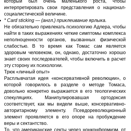
который был очень маленького роста, чтобы
интерпретировать свои представления о национал-
социалистической величине.
* Card sticking — (англ.) приклеивание ярлыка.
Не обязательно привлекать психологию Адлера, чтобы
найти в таких выражениях четкие симптомы комплекса
неполноценности органов, вызванных физической
слабостью. В то время как Томас сам является
здоровым человеком, он, однако, достаточно хорошо
знает своих последователей, чтобы включить в расчет
эту сторону их психологии.
Трюк «личный опыт»
Расплывчатая идея «консервативной революции», о
которой говорилось в разделе о методе Томаса,
довольно конкретно выражается в его теологических
спекуляциях. Манипулировавшая ортодоксия
соответствует, как мы видели выше, консервативно-
авторитарному элементу. Псевдореволюционный
элемент проявляется в его опоре на пробуждение
веры и сектантство.
То, что американские секты через нонконформизм, от