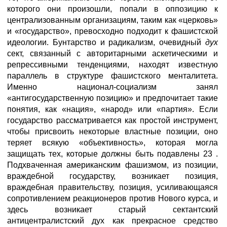
которого они произошли, попали в оппозицию к
централизованным организациям, таким как «церковь»
и «государство», превосходно подходит к фашистской
идеологии. Бунтарство и радикализм, очевидный
дух
сект, связанный с авторитарными аскетическими и
репрессивными тенденциями, находят известную
параллель в структуре фашистского менталитета.
Именно национал-социализм занял
«антигосударственную позицию» и предпочитает такие
понятия, как «нация», «народ» или «партия». Если
государство рассматривается как простой инструмент,
чтобы присвоить некоторые властные позиции, оно
теряет всякую «объективность», которая могла
защищать тех, которые должны быть подавлены 23 .
Подхваченная американским фашизмом, из позиции,
враждебной государству, возникает позиция,
враждебная правительству, позиция, усиливающаяся
сопротивлением реакционеров против Нового курса, и
здесь возникает старый сектантский
антицентралистский дух как прекрасное средство