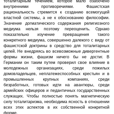
тоталитарным течением, которое мало озабочено
внутренними противоречиями. Фашистская
рациональность стремится к созданию всемогущей
властной системы, а не к обоснованию философии.
Значение догматического содержания религиозного
медиума нельзя поэтому переоценить. Однако
показательно изучение превращения такого
конкретного медиума, совершенно далекого с виду от
фашистской доктрины в средство для тоталитарных
целей. Не внедряясь во всевозможные дивергентные
формы жизни, фашизм ничего бы не достиг. В
Германии он таким путем проверил свое влияние в
молодежных организациях, среди пожилых
домовладельцев, неплатежеспособных крестьян и в
промышленных крупных компаниях, среди
безработных, готовых идти на авантюры, среди
армейских офицеров и педантичных государственных
служащих. Чтобы полностью понять магнетическую
силу тоталитаризма, необходима ясность в отношении
всех этих аспектов в их собственной конкретной
форме.