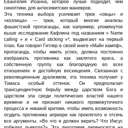
Евангелия Иоанна, которое лучше подходит, чем
синоптики, для антисемитских маневров.
Эта техника выбора усиливает трюк «овцы» и
«козлища» — трюк, который многие анализы
фашистской пропаганды, как например, упомянутое
выше исследование Кафлина под названием « Name
calling » и « Card sticking »*, выдвигают на первый
план. Как говорит Гитлер в своей книге «Майн кампф»,
пропаганда, чтобы иметь успех, должна постоянно
изображать противника как заклятого врага, а
собственную группу как благородную во всех
отношениях и достойную восхищения. Связанная с
революционным дуализмом, эта техника получает у
Томаса особый оттенок. Он предполагает
трансцендентную борьбу между царством Бога и
царством зла среди политических властей нашего
времени и не признает никакого промежуточного
процесса и никакой критики, чтобы иметь возможность
осудить противника априори как проклятого и отсечь
все аргументы. «Во что я должен верить? Что Иисус
победил дьявола?» Эта дихотомия переносится на