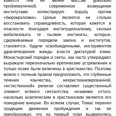
кажется тем не менее массам довольно
проблематичной; современное возмущение
институтами иллюстрирует борьбу против
«бюрократизма». Целью является не столько
восстановить справедливость, которая кажется в
опасности благодаря институционализму, сколько
мобилизовать те пылкие инстинкты, которые,
сдерживаемые порядком закона и институтов,
становятся, будучи освобожденными, инструментом
удовлетворения жажды власти диктатурой клики.
Монастырский порядок и секты, как часто утверждают,
выражали первоначально еретические устремления и
только позже были включены в христианство. Поэтому
можно с полным правом предположить, что глубинные
течения язычества, нехристианизированной,
«естественной» религии составляют существенный
элемент всякого сектантства, незавимо оттого,
насколько аскетическим и христианским является его
поведение внешне. Во всяком случае, Томас перенял
традицию движения пробуждения и так ее
преобразовал, что на первый план выдвинулись