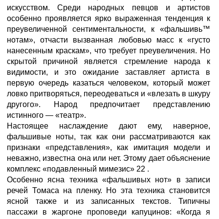
искусством. Среди народных певцов и артистов
особенно проявляется ярко выраженная тенденция к
преувеличенной сентиментальности, к «фальшивь™
нотам», отчасти вызванная любовью масс к «густо
нанесенным краскам», что требует преувеличения. Но
скрытой причиной является стремление народа к
видимости, и это ожидание заставляет артиста в
первую очередь казаться человеком, который может
ловко притворяться, переодеваться и «влезать в шкуру
другого». Народ предпочитает представлению
истинного — «театр».
Настоящее наслаждение дают ему, наверное,
фальшивые ноты, так как они рассматриваются как
признаки «представления», как имитация модели и
неважно, известна она или нет. Этому дает объяснение
комплекс «подавленный мимезис» 22 .
Особенно ясна техника «фальшивых нот» в записи
речей Томаса на пленку. Но эта техника становится
ясной также и из записанных текстов. Типичны
пассажи в жаргоне проповеди капуцинов: «Когда я