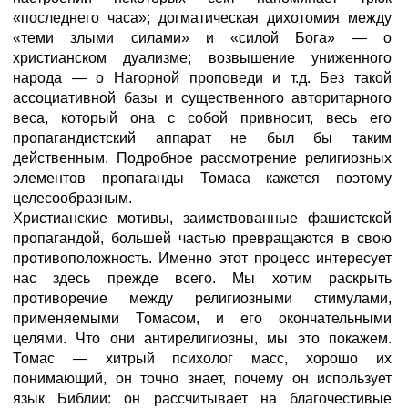
«последнего часа»; догматическая дихотомия между
«теми злыми силами» и «силой Бога» — о
христианском дуализме; возвышение униженного
народа — о Нагорной проповеди и т.д. Без такой
ассоциативной базы и существенного авторитарного
веса, который она с собой привносит, весь его
пропагандистский аппарат не был бы таким
действенным. Подробное рассмотрение религиозных
элементов пропаганды Томаса кажется поэтому
целесообразным.
Христианские мотивы, заимствованные фашистской
пропагандой, большей частью превращаются в свою
противоположность. Именно этот процесс интересует
нас здесь прежде всего. Мы хотим раскрыть
противоречие между религиозными стимулами,
применяемыми Томасом, и его окончательными
целями. Что они антирелигиозны, мы это покажем.
Томас — хитрый психолог масс, хорошо их
понимающий, он точно знает, почему он использует
язык Библии: он рассчитывает на благочестивые