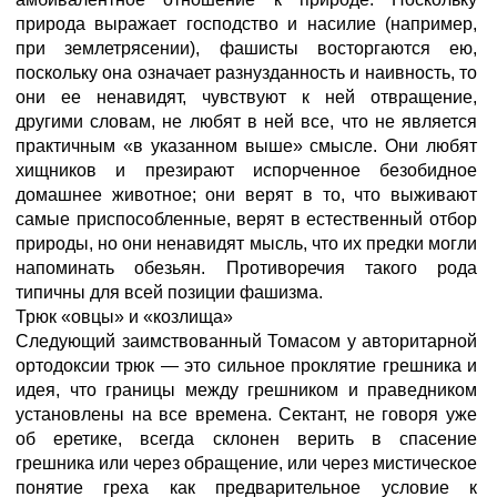
природа выражает господство и насилие (например,
при землетрясении), фашисты восторгаются ею,
поскольку она означает разнузданность и наивность, то
они ее ненавидят, чувствуют к ней отвращение,
другими словам, не любят в ней все, что не является
практичным «в указанном выше» смысле. Они любят
хищников и презирают испорченное безобидное
домашнее животное; они верят в то, что выживают
самые приспособленные, верят в естественный отбор
природы, но они ненавидят мысль, что их предки могли
напоминать обезьян. Противоречия такого рода
типичны для всей позиции фашизма.
Трюк «овцы» и «козлища»
Следующий заимствованный Томасом у авторитарной
ортодоксии трюк — это сильное проклятие грешника и
идея, что границы между грешником и праведником
установлены на все времена. Сектант, не говоря уже
об еретике, всегда склонен верить в спасение
грешника или через обращение, или через мистическое
понятие греха как предварительное условие к