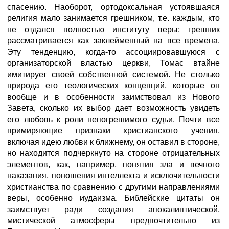
спасению. Наоборот, ортодоксальная устоявшаяся
религия мало занимается грешником, т.е. каждым, кто
не отдался полностью институту веры; грешник
рассматривается как заклейменный на все времена.
Эту тенденцию, когда-то ассоциировавшуюся с
организаторской властью церкви, Томас втайне
имитирует своей собственной системой. Не столько
природа его теологических концепций, которые он
вообще и в особенности заимствовал из Нового
Завета, сколько их выбор дает возможность увидеть
его любовь к роли непогрешимого судьи. Почти все
примиряющие признаки христианского учения,
включая идею любви к ближнему, он оставил в стороне,
но находится подчеркнуто на стороне отрицательных
элементов, как, например, понятия зла и вечного
наказания, поношения интеллекта и исключительности
христианства по сравнению с другими направлениями
веры, особенно иудаизма. Библейские цитаты он
заимствует ради создания апокалиптической,
мистической атмосферы предпочтительно из