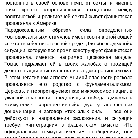
постоянно в своей основе нечто от секты, и именно
этим крепко укоренившимся сходством между
политической и религиозной сектой живет фашистская
пропаганда в Америке.
Парадоксальным образом сила определенных
«ортодоксальных» стимулов имеет корни в этой общей
«сектантской» питательной среде. Для «безнадежной»
ситуации, которую все время конструирует фашистская
пропаганда, имеется, например, церковная модель.
Томас подражает ей в своих жалобах о грозящей
дезинтергации христианства из-за духа рационализма.
В этом негативном аспекте мнимой опасности раскола
проявляется его родство с фундаментализмом.
Церковь, интерпретируемая как микрокосмос нации, в
ужасной опасности; предстоящая победа дьявола в
коммунизме, «прогрессивный» дух установленных
деноминации и заговор «тех злых сил» — все они
действуют в направлении разложения, и ситуация
требует «интеграции» в фашистском смысле. «По
официальным коммунистическим сообщениям, они