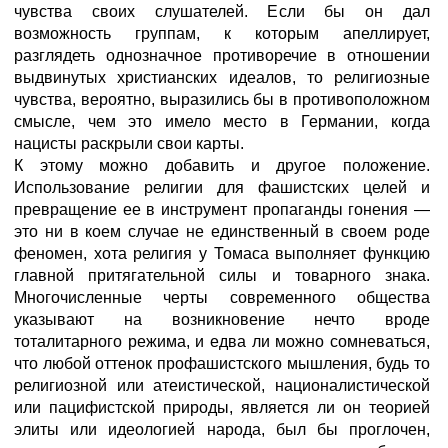
чувства своих слушателей. Если бы он дал
возможность группам, к которым апеллирует,
разглядеть однозначное противоречие в отношении
выдвинутых христианских идеалов, то религиозные
чувства, вероятно, выразились бы в противоположном
смысле, чем это имело место в Германии, когда
нацисты раскрыли свои карты.
К этому можно добавить и другое положение.
Использование религии для фашистских целей и
превращение ее в инструмент пропаганды гонения —
это ни в коем случае не единственный в своем роде
феномен, хота религия у Томаса выполняет функцию
главной притягательной силы и товарного знака.
Многочисленные черты современного общества
указывают на возникновение нечто вроде
тоталитарного режима, и едва ли можно сомневаться,
что любой оттенок профашистского мышления, будь то
религиозной или атеистической, националистической
или пацифистской природы, является ли он теорией
элиты или идеологией народа, был бы проглочен,