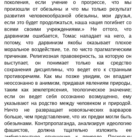
поколения, если учение о прогрессе, что мы
произошли от обезьяны и что мы только результат
развития человекообразной обезьяны, мои друзья,
если это будет продолжаться, наша нация погибнет со
всеми своими учреждениями.» Не оттого, что
дарвинизм ошибается, Томас нападает на него, а
потому, что дарвинизм якобы оказывает плохое
моральное воздействие, т.е. по чисто прагматическим
причинам. Религиозная правоверность, за которую он
выступает, он понимает только как средство
сохранения дисциплины, что ведет его к странным
противоречиям. Как мы позже увидим, он впадает
неосознанно в анимизм, придавая явлениям природы,
таким как землетрясения, теологическое значение;
если он ведет себя осознанно возмущенно, ему
указывают на родство между человеком и природой.
Ничто не развращает новоязыческих варваров
больше, чем представление, что их предки могли быть
обезьянами. Контрпропаганда, анализируя идеологию
фашистов, должна тщательно изложить ее
амбивалентное отношение к природе. Поскольку