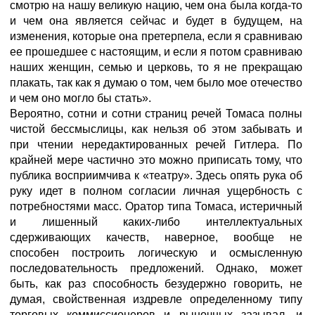
смотрю на нашу великую нацию, чем она была когда-то
и чем она является сейчас и будет в будущем, на
изменения, которые она претерпела, если я сравниваю
ее прошедшее с настоящим, и если я потом сравниваю
наших женщин, семью и церковь, то я не прекращаю
плакать, так как я думаю о том, чем было мое отечество
и чем оно могло бы стать».
Вероятно, сотни и сотни страниц речей Томаса полны
чистой бессмыслицы, как нельзя об этом забывать и
при чтении нередактированных речей Гитлера. По
крайней мере частично это можно приписать тому, что
публика восприимчива к «театру». Здесь опять рука об
руку идет в полном согласии личная ущербность с
потребностями масс. Оратор типа Томаса, истеричный
и лишенный каких-либо интеллектуальных
сдерживающих качеств, наверное, вообще не
способен построить логическую и осмысленную
последовательность предложений. Однако, может
быть, как раз способность безудержно говорить, не
думая, свойственная издревле определенному типу
торговых коммиссионеров и рыночных зазывал, и