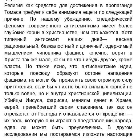
Религия как средство для достижения в пропаганде
Томаса требует к себе внимания еще и по следующей
причине. По нашему убеждению, специфический
феномен современного антисемитизма имеет более
глубокие корни в христианстве, чем это кажется. Хотя
типичный антисемит наших дней— весьма
рациональный, безжалостный и циничный, одержимый
мышлением чиновника фашист, конечно, верит в
Христа так же мало, как и во что-нибудь другое, кроме
власти. Но также ясно, что антисемитские идеи,
которые повсюду образуют острие нападения
фашизма, не могли бы проявлять свою огромную силу
притяжения, если бы у них не было сильных корней не
только вовне, но и внутри христианской цивилизации.
Убийцы Иисуса, фарисеи, менялы денег в Храме,
еврей, пренебрегший своим спасением, так как он
отрекается от Господа и отказывается от крещения —
их роль, которую они играют в представлении народа,
едва ли может быть преувеличена. В другом
исследовании мы постараемся изложить настоящие