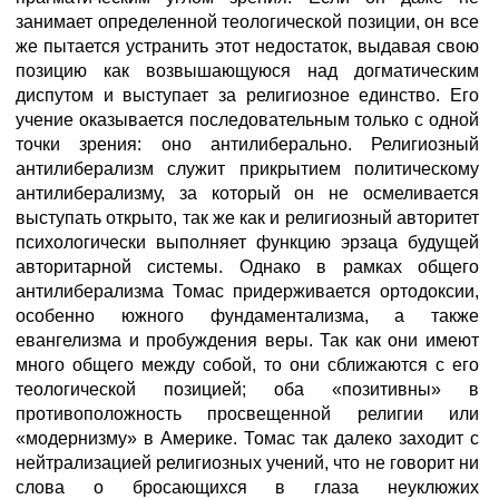
занимает определенной теологической позиции, он все
же пытается устранить этот недостаток, выдавая свою
позицию как возвышающуюся над догматическим
диспутом и выступает за религиозное единство. Его
учение оказывается последовательным только с одной
точки зрения: оно антилиберально. Религиозный
антилиберализм служит прикрытием политическому
антилиберализму, за который он не осмеливается
выступать открыто, так же как и религиозный авторитет
психологически выполняет функцию эрзаца будущей
авторитарной системы. Однако в рамках общего
антилиберализма Томас придерживается ортодоксии,
особенно южного фундаментализма, а также
евангелизма и пробуждения веры. Так как они имеют
много общего между собой, то они сближаются с его
теологической позицией; оба «позитивны» в
противоположность просвещенной религии или
«модернизму» в Америке. Томас так далеко заходит с
нейтрализацией религиозных учений, что не говорит ни
слова о бросающихся в глаза неуклюжих