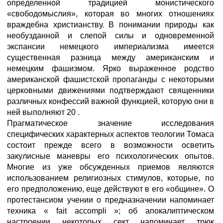
определенной традицией монистического
«свободомыслия», которая во многих отношениях
враждебна христианству. В понимании природы как
необузданной и слепой силы и одновременной
экспансии немецкого империализма имеется
существенная разница между американским и
немецким фашизмом. Ярко выраженное родство
американской фашистской пропаганды с некоторыми
церковными движениями подтверждают священники
различных конфессий важной функцией, которую они в
ней выполняют 20 .
Прагматическое значение исследования
специфических характерных аспектов теологии Томаса
состоит прежде всего в возможности осветить
закулисные маневры его психологических опытов.
Многие из уже обсужденных приемов являются
использованием религиозных стимулов, которые, по
его предположению, еще действуют в его «общине». О
протестансиом учении о предназначении напоминает
техника « fait accompli »; об апокалиптическом
настроении некоторых сект напоминает трюк