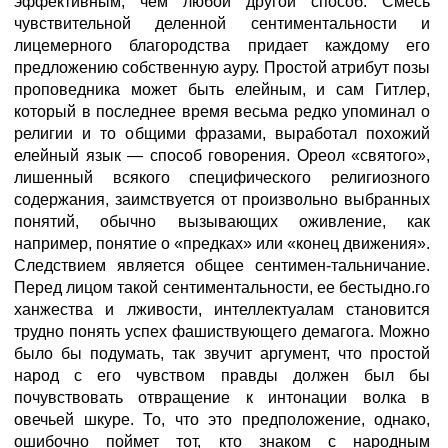
эффективным, чем любой другой способ. Смесь
чувствительной деленной сентиментальности и
лицемерного благородства придает каждому его
предложению собственную ауру. Простой атрибут позы
проповедника может быть елейным, и сам Гитлер,
который в последнее время весьма редко упоминал о
религии и то общими фразами, выработал похожий
елейный язык — способ говорения. Ореол «святого»,
лишенный всякого специфического религиозного
содержания, заимствуется от произвольно выбранных
понятий, обычно вызывающих оживление, как
например, понятие о «предках» или «конец движения».
Следствием является общее сентимен-тальничание.
Перед лицом такой сентиментальности, ее бестыдно.го
ханжества и лживости, интеллектуалам становится
трудно понять успех фашиствующего демагога. Можно
было бы подумать, так звучит аргумент, что простой
народ с его чувством правды должен был бы
почувствовать отвращение к интонации волка в
овечьей шкуре. То, что это предположение, однако,
ошибочно поймет тот, кто знаком с народным