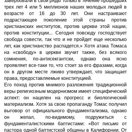
завербовали в свои ряды только в течение прошедших
трех лет 4 или 5 миллионов наших молодых людей в
возрасте от 16 до 30 лет. Они настраивают
подрастающее поколение этой страны против
христианских институтов, против церкви этой нации,
против конституции... Сегодня повсюду господствует
свобода совести, так что и не пройдет еще несколько
лет, как христианство распадется.» Хотя атака Томаса
на «свободу» в церкви звучит также, без всякого
сомнения, по-антисекгантски, однако она ясно
проявляет все-таки то, что стоит за его фразами, когда
он в другом месте лживо утверждает, что защищает
права, предоставляемые конституцией.
Его поход против мнимого разложения традиционной
веры религиозным модернизмом имеет специфический
аспект: он нацелен на прогресс и биологический
материализм. Хотя за свою пропаганду Томас получил
выговор от официального фундаментализма, однако
он желал, по-видимому, подружиться с
фундаменталистскими баптистами: «Вот письмо от
пастора одной баптистской общины в Калифорнии. От