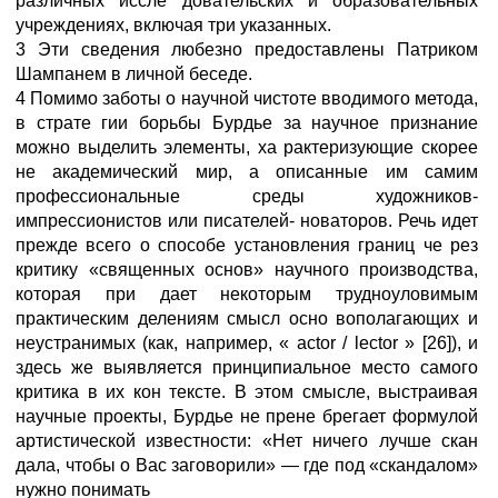
различных иссле довательских и образовательных
учреждениях, включая три указанных.
3 Эти сведения любезно предоставлены Патриком
Шампанем в личной беседе.
4 Помимо заботы о научной чистоте вводимого метода,
в страте гии борьбы Бурдье за научное признание
можно выделить элементы, ха рактеризующие скорее
не академический мир, а описанные им самим
профессиональные среды художников-
импрессионистов или писателей- новаторов. Речь идет
прежде всего о способе установления границ че рез
критику «священных основ» научного производства,
которая при дает некоторым трудноуловимым
практическим делениям смысл осно вополагающих и
неустранимых (как, например, « actor / lector » [26]), и
здесь же выявляется принципиальное место самого
критика в их кон тексте. В этом смысле, выстраивая
научные проекты, Бурдье не прене брегает формулой
артистической известности: «Нет ничего лучше скан
дала, чтобы о Вас заговорили» — где под «скандалом»
нужно понимать