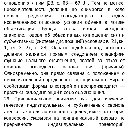
отношению к ним [23, с. 63—
67
J
.
Тем не менее,
неокончательность деления не снимается в ходе
переоп ределения, совпадающего с ходом
исследования: описывая условия обмена в логике
объективации, Бурдье снова вводит исходное
значение, говоря об объективных (отношении сил) и
субъективных (системе дис позиций) условиях в [21, кн.
1, гл. 3; 27, с. 28]. Однако подобная под вижность
деления является прямым следствием специфики
функцио нального объяснения, платой за отказ от
поисков последнего основа ния (причины).
Одновременно, она прямо связана с положением о
неокончательной определенности социального мира и
свойствами формы, в которой он воспроизводится —
практики, объединяющей в себе оба значения.
29 Принципиальное значение как для изучения
генезиса индивидуальных и субъективных свойств
агента, так и для логики поля в целом, имеет категория
конверсии. Указывая на принципиальный разрыв не
прерывности индивидуальных траекторий,