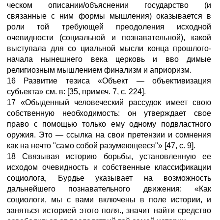
ческом описании/объяснении государство (и
связанные с ним формы мышления) оказывается в
роли той требующей преодоления исходной
очевидности (социальной и познавательной), какой
выступала для со циальной мысли конца прошлого-
начала нынешнего века церковь и вво димые
религиозным мышлением финализм и априоризм.
16 Развитие тезиса «Объект — объективизация
субъекта» см. в: [35, примеч. 7, с. 224].
17 «Обыденный человеческий рассудок имеет свою
собственную необходимость: он утверждает свое
право с помощью только ему одному подвластного
оружия. Это — ссылка на свои претензии и сомнения
как на нечто "само собой разумеющееся"» [47, с. 9].
18 Связывая историю борьбы, установленную ее
исходом очевидность и собственные классификации
социолога, Бурдье указывает на возможность
дальнейшего познавательного движения: «Как
социологи, мы с вами включены в поле истории, и
заняться историей этого поля., значит найти средство