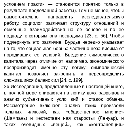
условием практик — становится понятно только в
результате проделанной работы). Тем не менее, чтобы
самостоятельно направлять исследовательскую
работу, социолог различает структуру отношений и
обменные взаимодействия на ее основе и по ее
подводу, к которым она несводима [23, с. 56]. Чтобы
подчеркнуть это различие, Бурдье нередко указывает
на то, что социальная борьба частично неза висима от
породивших ее условий. Введение символического
капитала через отличие от, например, экономического
воспроизводит именно эту логику: символический
капитал позволяет закрепить и переопределить
сложившийся баланс сил [24, с. 199].
26 Исследования, представленные в настоящей книге,
в полной мере опираются на логику двух разрывов и
анализ субъективных усло вий и ставок обмена.
Рассмотрение включает анализ таких производи
тельных иллюзий, как «общественное мнение»
(Шампань) и «естествен ная старость» (Ленуар), и
таких очевидных «вещей», как «контрацепция»