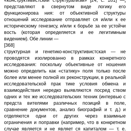
«конструктивистский структурализм» [24, с. 181] —¦
представляют в свернутом виде логику его
функционирова ния: от объективной структуры
отношений исследование отправляет ся и/или к ее
историческому генезису, и/или к борьбе за ее устойчи
вость (которая определяется и ее легитимным
видением). Обе линии —
[368]
структурная и генетико-конструктивистская — не
проводятся изолированно в рамках конкретного
исследования: поскольку объективные от ношения
можно определить как «статику» поля только после
более или менее полной их реконструкции, в реальной
исследовательской прак тике условия обмена и
взаимодействия нередко выявляются посред ством
одних и тех же исследовательских техник (интервью с
предста вителями различных позиций в поле,
сравнение документов, анализ биографий и т. д.) и
отделяются одни от других через взаимные
ограничения и поправки (например, что в конкретном
случае является и не являет ся капиталом — т. е.