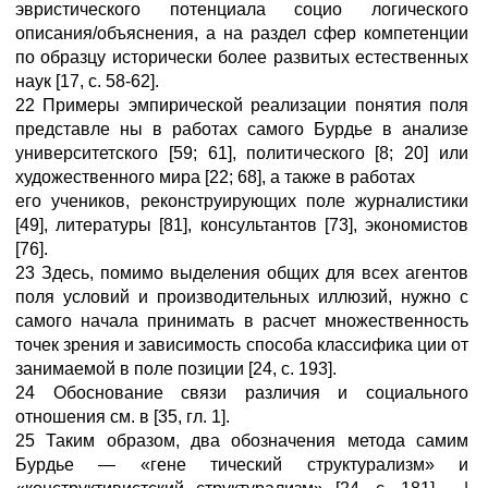
эвристического потенциала социо логического
описания/объяснения, а на раздел сфер компетенции
по образцу исторически более развитых естественных
наук [17, с. 58-62].
22 Примеры эмпирической реализации понятия поля
представле ны в работах самого Бурдье в анализе
университетского [59; 61], политического [8; 20] или
художественного мира [22; 68], а также в работах
его учеников, реконструирующих поле журналистики
[49], литературы [81], консультантов [73], экономистов
[76].
23 Здесь, помимо выделения общих для всех агентов
поля условий и производительных иллюзий, нужно с
самого начала принимать в расчет множественность
точек зрения и зависимость способа классифика ции от
занимаемой в поле позиции [24, с. 193].
24 Обоснование связи различия и социального
отношения см. в [35, гл. 1].
25 Таким образом, два обозначения метода самим
Бурдье — «гене тический структурализм» и