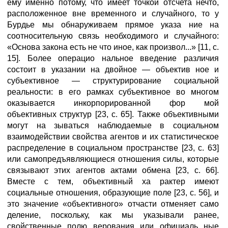
ему именно потому, что имеет точкой отсчета нечто,
расположенное вне временного и случайного, то у
Бурдье мы обнаруживаем прямое указа ние на
соотносительную связь необходимого и случайного:
«Основа закона есть не что иное, как произвол...» [11, с.
15]. Более операцио нальное введение различия
состоит в указании на двойное — объектив ное и
субъективное — структурирование социальной
реальности: в его рамках субъективное во многом
оказывается инкорпорированной фор мой
объективных структур [23, с. 65]. Также объективными
могут на зываться наблюдаемые в социальном
взаимодействии свойства агентов и их статистическое
распределение в социальном пространстве [23, с. 63]
или самопредъявляющиеся отношения силы, которые
связывают этих агентов актами обмена [23, с. 66].
Вместе с тем, объективный ха рактер имеют
социальные отношения, образующие поле [23, с. 56], и
это значение «объективного» отчасти отменяет само
деление, поскольку, как мы указывали ранее,
свойственные полю верования или официаль ные