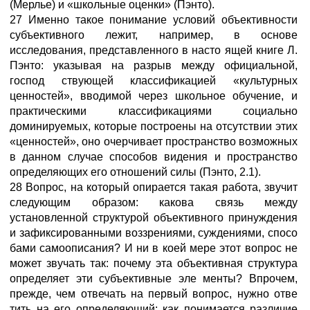
(Мерлье) и «школьные оценки» (Пэнто).
27 Именно такое понимание условий объективности
субъективного лежит, например, в основе
исследования, представленного в насто ящей книге Л.
Пэнто: указывая на разрыв между официальной,
господ ствующей классификацией «культурных
ценностей», вводимой через школьное обучение, и
практическими классификациями социально
доминируемых, которые построены на отсутствии этих
«ценностей», оно очерчивает пространство возможных
в данном случае способов видения и пространство
определяющих его отношений силы (Пэнто, 2.1).
28 Вопрос, на который опирается такая работа, звучит
следующим образом: какова связь между
установленной структурой объективного принуждения
и зафиксированными воззрениями, суждениями, спосо
бами самоописания? И ни в коей мере этот вопрос не
может звучать так: почему эта объективная структура
определяет эти субъективные эле менты? Впрочем,
прежде, чем отвечать на первый вопрос, нужно отве
тить на его определяющий: как понимается различие