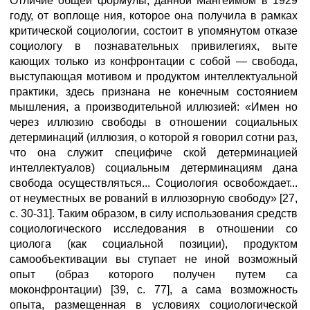
Отличие общей формулы, данной Мангеймом в 1929
году, от воплоще ния, которое она получила в рамках
критической социологии, состоит в упомянутом отказе
социологу в познавательных привилегиях, выте
кающих только из конфронтации с собой — свобода,
выступающая мотивом и продуктом интеллектуальной
практики, здесь признана не конечным состоянием
мышления, а производительной иллюзией: «Имен но
через иллюзию свободы в отношении социальных
детерминаций (иллюзия, о которой я говорил сотни раз,
что она служит специфиче ской детерминацией
интеллектуалов) социальным детерминациям дана
свобода осуществляться... Социология освобождает...
от неуместных ве рований в иллюзорную свободу» [27,
с. 30-31]. Таким образом, в силу использования средств
социологического исследования в отношении со
циолога (как социальной позиции), продуктом
самообъективации вы ступает не иной возможный
опыт (образ которого получен путем са
моконфронтации) [39, с. 77], а сама возможность
опыта, размещенная в условиях социологической