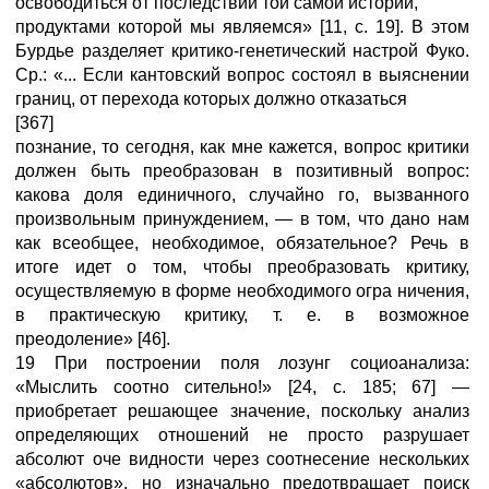
освободиться от последствий той самой истории,
продуктами которой мы являемся» [11, с. 19]. В этом
Бурдье разделяет критико-генетический настрой Фуко.
Ср.: «... Если кантовский вопрос состоял в выяснении
границ, от перехода которых должно отказаться
[367]
познание, то сегодня, как мне кажется, вопрос критики
должен быть преобразован в позитивный вопрос:
какова доля единичного, случайно го, вызванного
произвольным принуждением, — в том, что дано нам
как всеобщее, необходимое, обязательное? Речь в
итоге идет о том, чтобы преобразовать критику,
осуществляемую в форме необходимого огра ничения,
в практическую критику, т. е. в возможное
преодоление» [46].
19 При построении поля лозунг социоанализа:
«Мыслить соотно сительно!» [24, с. 185; 67] —
приобретает решающее значение, поскольку анализ
определяющих отношений не просто разрушает
абсолют оче видности через соотнесение нескольких
«абсолютов», но изначально предотвращает поиск