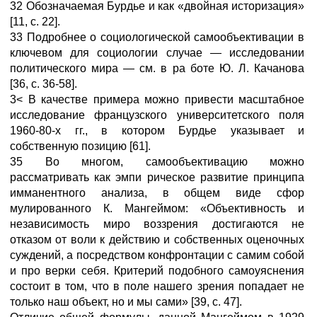
32 Обозначаемая Бурдье и как «двойная историзация»
[11, с. 22].
33 Подробнее о социологической самообъективации в
ключевом для социологии случае — исследовании
политического мира — см. в ра боте Ю. Л. Качанова
[36, с. 36-58].
3< В качестве примера можно привести масштабное
исследование французского университетского поля
1960-80-х гг., в котором Бурдье указывает и
собственную позицию [61].
35 Во многом, самообъективацию можно
рассматривать как эмпи рическое развитие принципа
имманентного анализа, в общем виде сфор
мулированного К. Мангеймом: «Объективность и
независимость миро воззрения достигаются не
отказом от воли к действию и собственных оценочных
суждений, а посредством конфронтации с самим собой
и про верки себя. Критерий подобного самоуяснения
состоит в том, что в поле нашего зрения попадает не
только наш объект, но и мы сами» [39, с. 47].