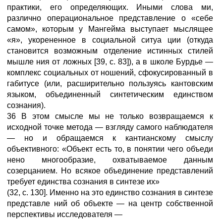
практики, его определяющих. Иными слова ми,
различно операциональное представление о «себе
самом», которым у Мангейма выступает мыслящее
«я», укорененное в социальной ситуа ции (откуда
становится возможным отделение истинных стилей
мышле ния от ложных [39, с. 83]), а в школе Бурдье —
комплекс социальных от ношений, сфокусированный в
габитусе (или, расширительно пользуясь кантовским
языком, объединенный синтетическим единством
сознания).
36 В этом смысле мы не только возвращаемся к
исходной точке метода — взгляду самого наблюдателя
— но и обращаемся к кантианскому смыслу
объективного: «Объект есть то, в понятии чего объеди
нено многообразие, охватываемое данным
созерцанием. Но всякое объединение представлений
требует единства сознания в синтезе их»
(32, с. 130]. Именно на это единство сознания в синтезе
представле ний об объекте — на центр собственной
перспективы исследователя —