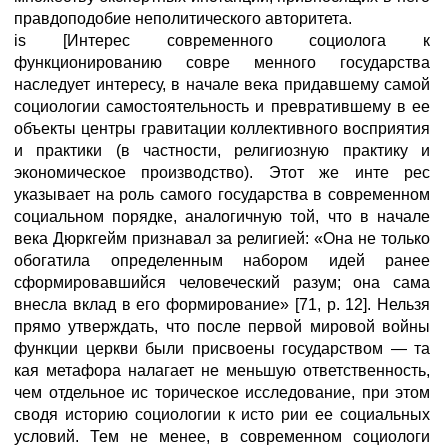
правдоподобие неполитического авторитета.
is [Интерес современного социолога к
функционированию совре менного государства
наследует интересу, в начале века придавшему самой
социологии самостоятельность и превратившему в ее
объекты центры гравитации коллективного восприятия
и практики (в частности, религиозную практику и
экономическое производство). Этот же инте рес
указывает на роль самого государства в современном
социальном порядке, аналогичную той, что в начале
века Дюркгейм признавал за религией: «Она не только
обогатила определенным набором идей ранее
сформировавшийся человеческий разум; она сама
внесла вклад в его формирование» [71, р. 12]. Нельзя
прямо утверждать, что после первой мировой войны
функции церкви были присвоены государством — та
кая метафора налагает не меньшую ответственность,
чем отдельное ис торическое исследование, при этом
сводя историю социологии к исто рии ее социальных
условий. Тем не менее, в современном социологи