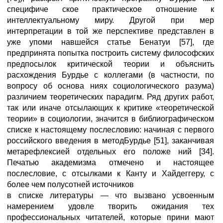
специфиче ское практическое отношение к
интеллектуальному миру. Другой при мер
интерпретации в той же перспективе представлен в
уже упоми навшейся статье Бенатуи [57], где
предпринята попытка построить систему философских
предпосылок критической теории и объяснить
расхождения Бурдье с коллегами (в частности, по
вопросу об основа ниях социологического разума)
различием теоретических парадигм. Ряд других работ,
так или иначе отсылающих к критике «теоретической
теории» в социологии, значится в библиографическом
списке к настоящему послесловию: начиная с первого
российского введения в методБурдье [51], заканчивая
метарефлексией отдельных его положе ний [34].
Печатью академизма отмечено и настоящее
послесловие, с отсылками к Канту и Хайдеггеру, с
более чем полусотней источников
в списке литературы — что вызвано усвоенным
намерением удовле творить ожидания тех
профессиональных читателей, которые прини мают