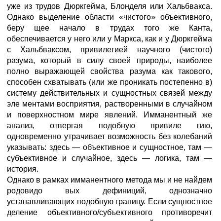
уже из трудов Дюркгейма, Блонделя или Хальбвакса.
Однако выделение области «чистого» объективного,
беру щее начало в трудах того же Канта,
обеспечивается у него или у Маркса, как и у Дюркгейма
с Хальбваксом, привилегией научного (чистого)
разума, который в силу своей природы, наиболее
полно выражающей свойства разума как такового,
способен схватывать (или же проникать постепенно в)
систему действительных и сущностных связей между
эле ментами восприятия, растворенными в случайном
и поверхностном мире явлений. Имманентный же
анализ, отвергая подобную привиле гию,
одновременно утрачивает возможность без колебаний
указывать: здесь — объективное и сущностное, там —
субъективное и случайное, здесь — логика, там —
история.
Однако в рамках имманентного метода мы и не найдем
родовидо вых дефиниций, однозначно
устанавливающих подобную границу. Если сущностное
деление объективного/субъективного противоречит