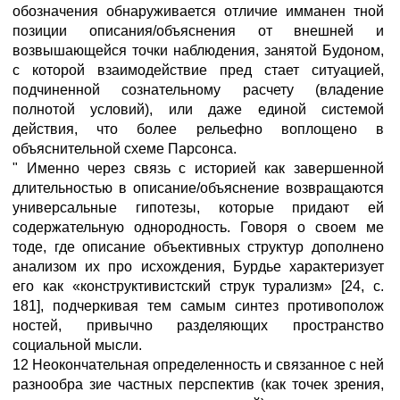
обозначения обнаруживается отличие имманен тной
позиции описания/объяснения от внешней и
возвышающейся точки наблюдения, занятой Будоном,
с которой взаимодействие пред стает ситуацией,
подчиненной сознательному расчету (владение
полнотой условий), или даже единой системой
действия, что более рельефно воплощено в
объяснительной схеме Парсонса.
" Именно через связь с историей как завершенной
длительностью в описание/объяснение возвращаются
универсальные гипотезы, которые придают ей
содержательную однородность. Говоря о своем ме
тоде, где описание объективных структур дополнено
анализом их про исхождения, Бурдье характеризует
его как «конструктивистский струк турализм» [24, с.
181], подчеркивая тем самым синтез противополож
ностей, привычно разделяющих пространство
социальной мысли.
12 Неокончательная определенность и связанное с ней
разнообра зие частных перспектив (как точек зрения,