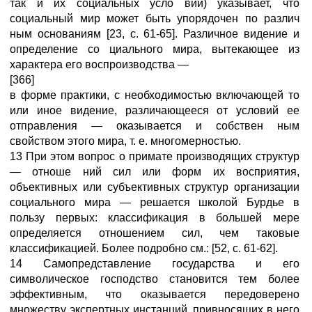
так и их социальных усло вий) указывает, что
социальный мир может быть упорядочен по различ
ным основаниям [23, с. 61-65]. Различное видение и
определение со циального мира, вытекающее из
характера его воспроизводства —
[366]
в форме практики, с необходимостью включающей то
или иное видение, различающееся от условий ее
отправления — оказывается и собствен ным
свойством этого мира, т. е. многомерностью.
13 При этом вопрос о примате производящих структур
— отноше ний сил или форм их восприятия,
объективных или субъективных структур организации
социального мира — решается школой Бурдье в
пользу первых: классификация в большей мере
определяется отношением сил, чем таковые
классификацией. Более подробно см.: [52, с. 61-62].
14 Самопредставление государства и его
символическое господство становится тем более
эффективным, что оказывается передоверено
множеству экспертных инстанций, привносящих в него