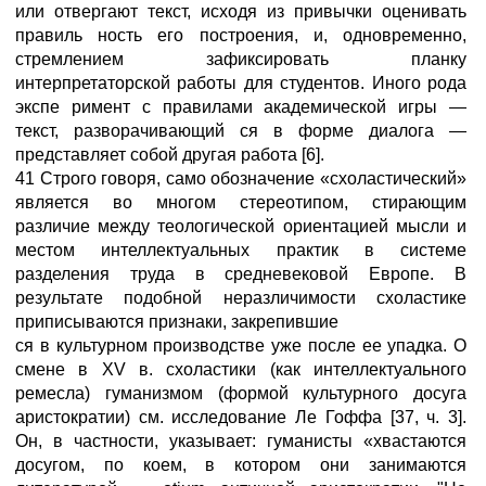
или отвергают текст, исходя из привычки оценивать
правиль ность его построения, и, одновременно,
стремлением зафиксировать планку
интерпретаторской работы для студентов. Иного рода
экспе римент с правилами академической игры —
текст, разворачивающий ся в форме диалога —
представляет собой другая работа [6].
41 Строго говоря, само обозначение «схоластический»
является во многом стереотипом, стирающим
различие между теологической ориентацией мысли и
местом интеллектуальных практик в системе
разделения труда в средневековой Европе. В
результате подобной неразличимости схоластике
приписываются признаки, закрепившие
ся в культурном производстве уже после ее упадка. О
смене в XV в. схоластики (как интеллектуального
ремесла) гуманизмом (формой культурного досуга
аристократии) см. исследование Ле Гоффа [37, ч. 3].
Он, в частности, указывает: гуманисты «хвастаются
досугом, по коем, в котором они занимаются