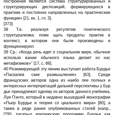
построения является система структурированных и
структурирующих диспозиций, формирующихся в
практике и постоянно направленных на практические
функции» [21, кн. 1, гл. 3].
[373]
38 Т.е. реализуя регулятив генетического
структурализма: поме щать продукты практик в
контекст, в котором они были произведены и
функционируют.
39 Ср.: «Когда речь идет о социальном мире, обычное
использо вание обычного языка делает из нас
метафизиков»" [17, с. 88].
40
Резюмирующей эту линию выступает работа Бурдье
«Паскалев ские размышления» [63]. Среди
французских авторов одна из наибо лее полных и
интересных интерпретаций дальней перспективы у Бур
дье принадлежит одному из авторов данного учебника,
Луи Пэнто, который в недавно вышедшей монографии
«Пьер Бурдье и теория со циального мира» [80], а
также в ряде ранее опубликованных статей (напр.,
[79]), раскрыл критическую программу Бурдье как