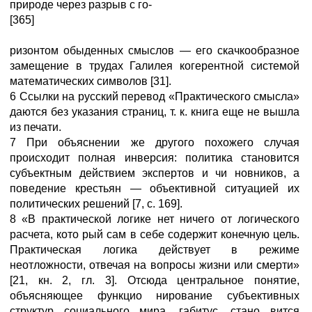
природе через разрыв с го-
[365]
ризонтом обыденных смыслов — его скачкообразное
замещение в трудах Галилея когерентной системой
математических символов [31].
6 Ссылки на русский перевод «Практического смысла»
даются без указания страниц, т. к. книга еще не вышла
из печати.
7 При объяснении же другого похожего случая
происходит полная инверсия: политика становится
субъектным действием экспертов и чи новников, а
поведение крестьян — объективной ситуацией их
политических решений [7, с. 169].
8 «В практической логике нет ничего от логического
расчета, кото рый сам в себе содержит конечную цель.
Практическая логика действует в режиме
неотложности, отвечая на вопросы жизни или смерти»
[21, кн. 2, гл. 3]. Отсюда центральное понятие,
объясняющее функцио нирование субъективных
структур социального мира, габитус, стано вится