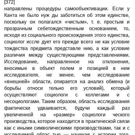
[372]
направлены процедуры самообъективации. Если у
Канта не было нуж ды заботиться об этом единстве,
поскольку он полагался «чистым», т. е. простым и
прозрачным себетождественным основанием, то,
исходя из социального происхождения этого единства,
социолог иссле дует его прежде всего не как условие
тождества предмета представле нию, а как условие
различия между существующими представлениями.
Исследование, направленное на отклонения,
вносимые в объект полем и позицией в нем
исследователя, не менее, чем исследование
«внешней» области, опирается на анализ обмена (и
борьбы относи тельно его условий), который
осуществляют социологи с коллегами и с
несоциологами. Таким образом, область исследования
фактически удваивается, будучи каждый раз
увеличенной на «размер» социологи ческого
производства, которое находится в практической связи
как с иными символическими производствами, так и с
исследуемой облас тью — начиная с истории того,