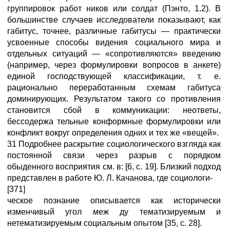
группировок работ ников или солдат (Пэнто, 1.2). В
большинстве случаев исследователи показывают, как
габитус, точнее, различные габитусы — практически
усвоенные способы видения социального мира и
отдельных ситуаций — «сопротивляются» введению
(например, через формулировки вопросов в анкете)
единой господствующей классификации, т. е.
рационально переработанным схемам габитуса
доминирующих. Результатом такого со противления
становится сбой в коммуникации: неответы,
бессодержа тельные конформные формулировки или
конфликт вокруг определения одних и тех же «вещей».
31 Подробнее раскрытие социологического взгляда как
постоянной связи через разрыв с порядком
обыденного восприятия см. в: [6, с. 19]. Близкий подход
представлен в работе Ю. Л. Качанова, где социологи-
[371]
ческое познание описывается как исторически
изменчивый угол меж ду тематизируемым и
нетематизируемым социальным опытом [35, с. 28].