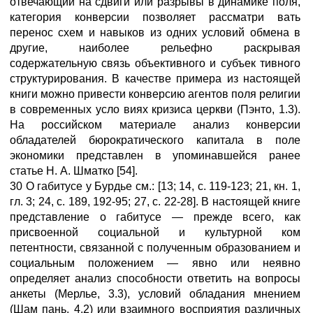
отвечающий на сдвиги или разрывы в динамике поля,
категория конверсии позволяет рассматри вать
перенос схем и навыков из одних условий обмена в
другие, наиболее рельефно раскрывая
содержательную связь объективного и субъек тивного
структурирования. В качестве примера из настоящей
книги можно привести конверсию агентов поля религии
в современных усло виях кризиса церкви (Пэнто, 1.3).
На российском материале анализ конверсии
обладателей бюрократического капитала в поле
экономики представлен в упоминавшейся ранее
статье Н. А. Шматко [54].
30 О габитусе у Бурдье см.: [13; 14, с. 119-123; 21, кн. 1,
гл. 3; 24, с. 189, 192-95; 27, с. 22-28]. В настоящей книге
представление о габитусе — прежде всего, как
присвоенной социальной и культурной ком
петентности, связанной с полученным образованием и
социальным положением — явно или неявно
определяет анализ способности ответить на вопросы
анкеты (Мерлье, 3.3), условий обладания мнением
(Шам пань, 4.2) или взаимного восприятия различных