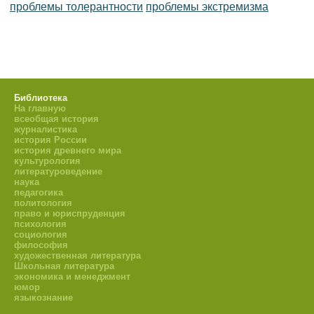
проблемы толерантности
проблемы экстремизма
Библиотека
На главную
всеобщая история
журналистика
история России
история древнего мира
культурология
литературоведение
наука
педагогика
политология
право и юриспруденция
психология
социология
философия
художественная литература
Школьная литература
экономика и менеджмент
юмор
языкознание