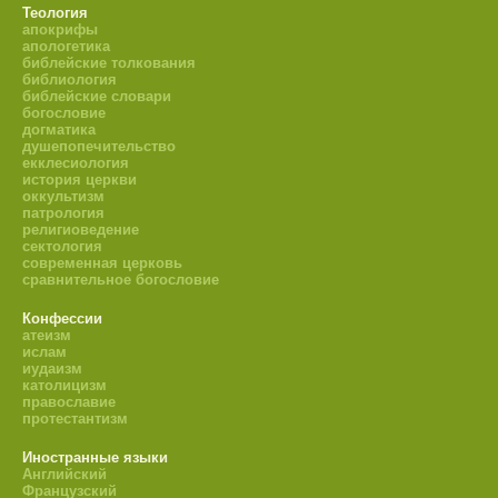
Теология
апокрифы
апологетика
библейские толкования
библиология
библейские словари
богословие
догматика
душепопечительство
екклесиология
история церкви
оккультизм
патрология
религиоведение
сектология
современная церковь
сравнительное богословие
Конфессии
атеизм
ислам
иудаизм
католицизм
православие
протестантизм
Иностранные языки
Английский
Французский