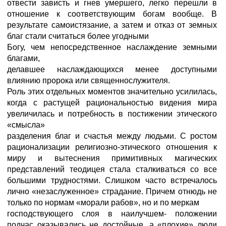
отвести зависть и гнев умершего, легко перешли в
отношение к соответствующим богам вообще. В
результате самоистязание, а затем и отказ от земных
благ стали считаться более угодными
Богу, чем непосредственное наслаждение земными
благами,
делавшее наслаждающихся менее доступными
влиянию пророка или священнослужителя.
Роль этих отдельных моментов значительно усилилась,
когда с растущей рациональностью видения мира
увеличилась и потребность в постижении этического
«смысла»
разделения благ и счастья между людьми. С ростом
рационализации религиозно-этического отношения к
миру и вытеснения примитивных магических
представлений теодицея стала сталкиваться со все
большими трудностями. Слишком часто встречалось
лично «незаслуженное» страдание. Причем отнюдь не
только по нормам «морали рабов», но и по меркам
господствующего слоя в наилучшем- положении
подчас оказывались не достойные, а «плохие» люди