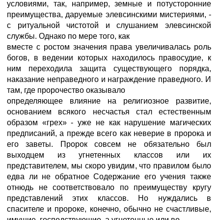
условиями, так, например, земные и потусторонние
преимущества, даруемые элевсинскими мистериями, -
с ритуальной чистотой и слушанием элевсинской
службы. Однако по мере того, как
вместе с ростом значения права увеличивалась роль
богов, в ведении которых находилось правосудие, к
ним переходила защита существующего порядка,
наказание неправедного и награждение праведного. И
там, где пророчество оказывало
определяющее влияние на религиозное развитие,
основанием всякого несчастья стал естественным
образом «грех» - уже не как нарушение магических
предписаний, а прежде всего как неверие в пророка и
его заветы. Пророк совсем не обязательно был
выходцем из угнетенных классов или их
представителем, мы скоро увидим, что правилом было
едва ли не обратное Содержание его учения также
отнюдь не соответствовало по преимуществу кругу
представлений этих классов. Но нуждались в
спасителе и пророке, конечно, обычно не счастливые,
имущие, господствующие, а угнетенные или во