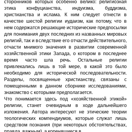
сторонников которых особенно велико: религиозная
этика конфуцианства, индуизма, буддизма,
христианства и ислама. К ним следует отнести в
качестве шестой религии иудаизм, как потому, что в
нем содержатся решающие исторические предпосылки
для понимания двух последних из названных мировых
религий, так и вследствие его отчасти действительного,
отчасти мнимого значения в развитии современной
хозяйственной этики Запада, о котором в последнее
время часто шла речь. Остальные религии
привлекались лишь в той мере, в какой это было
необходимо для исторической последовательности.
Разделы, посвященные христианству, связаны с
помещенными в данном сборнике исследованиями,
знакомство с которыми предполагается.
Что понимается здесь под «хозяйственной этикой»
религии, станет очевидным в ходе дальнейшего
изложения. Автора интересуют не этические теории
теологических компендиумов, которые служат лишь
средством познания (при некоторых обстоятельствах,
правда, важным), а коренящиеся в