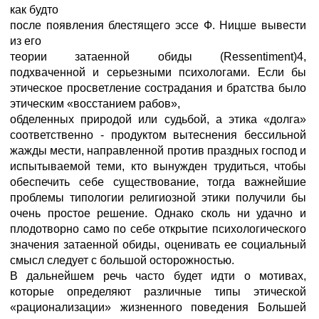
как будто
после появления блестящего эссе Ф. Ницше вывести
из его
теории затаенной обиды (Ressentiment)4,
подхваченной и серьезными психологами. Если бы
этическое просветление сострадания и братства было
этическим «восстанием рабов»,
обделенных природой или судьбой, а этика «долга»
соответственно - продуктом вытеснения бессильной
жажды мести, направленной против праздных господ и
испытываемой теми, кто вынужден трудиться, чтобы
обеспечить себе существование, тогда важнейшие
проблемы типологии религиозной этики получили бы
очень простое решение. Однако сколь ни удачно и
плодотворно само по себе открытие психологического
значения затаенной обиды, оценивать ее социальный
смысл следует с большой осторожностью.
В дальнейшем речь часто будет идти о мотивах,
которые определяют различные типы этической
«рационализации» жизненного поведения Большей