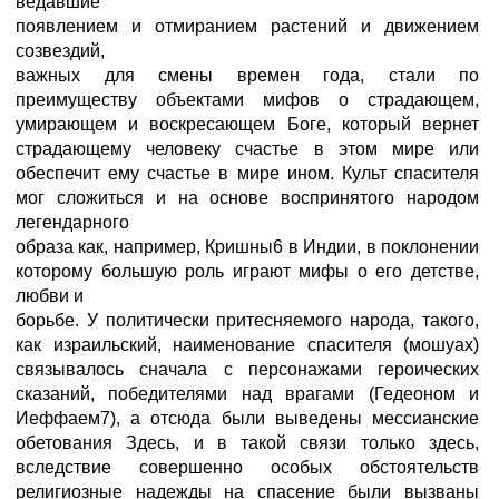
ведавшие
появлением и отмиранием растений и движением
созвездий,
важных для смены времен года, стали по
преимуществу объектами мифов о страдающем,
умирающем и воскресающем Боге, который вернет
страдающему человеку счастье в этом мире или
обеспечит ему счастье в мире ином. Культ спасителя
мог сложиться и на основе воспринятого народом
легендарного
образа как, например, Кришны6 в Индии, в поклонении
которому большую роль играют мифы о его детстве,
любви и
борьбе. У политически притесняемого народа, такого,
как израильский, наименование спасителя (мошуах)
связывалось сначала с персонажами героических
сказаний, победителями над врагами (Гедеоном и
Иеффаем7), а отсюда были выведены мессианские
обетования Здесь, и в такой связи только здесь,
вследствие совершенно особых обстоятельств
религиозные надежды на спасение были вызваны