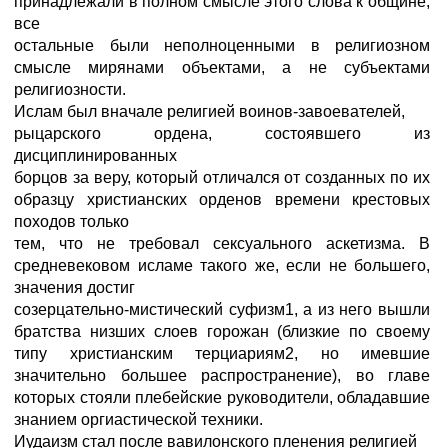
принадлежали в полном смысле этого слова к общине,
все
остальные были неполноценными в религиозном
смысле мирянами объектами, а не субъектами
религиозности.
Ислам был вначале религией воинов-завоевателей,
рыцарского ордена, состоявшего из
дисциплинированных
борцов за веру, который отличался от созданных по их
образцу христианских орденов времени крестовых
походов только
тем, что не требовал сексуального аскетизма. В
средневековом исламе такого же, если не большего,
значения достиг
созерцательно-мистический суфизм1, а из него вышли
братства низших слоев горожан (близкие по своему
типу христианским терциариям2, но имевшие
значительно большее распространение), во главе
которых стояли плебейские руководители, обладавшие
знанием оргиастической техники.
Иудаизм стал после вавилонского пленения религией