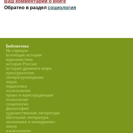
Ваш комментарий о книге
Обратно в раздел
социология
Библиотека
На главную
всеобщая история
журналистика
история России
история древнего мира
культурология
литературоведение
наука
педагогика
политология
право и юриспруденция
психология
социология
философия
художественная литература
Школьная литература
экономика и менеджмент
юмор
языкознание