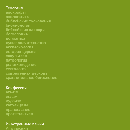
Теология
апокрифы
апологетика
библейские толкования
библиология
библейские словари
богословие
догматика
душепопечительство
екклесиология
история церкви
оккультизм
патрология
религиоведение
сектология
современная церковь
сравнительное богословие
Конфессии
атеизм
ислам
иудаизм
католицизм
православие
протестантизм
Иностранные языки
Английский