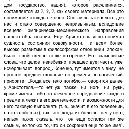
дом, государство, нация), которое расчленяется,
составляется из ?, ?, ?, как своего материала. Все это
понимание отнюдь не ново. Оно лишь затерялось для
нас и стало совершенно непривычным, вследствие
всецело эмпирически-механического направления
нашего образования. Еще Аристотель ясно понимал
сущность состояния совокупности, и всем более
высоко развитым в философском отношении эпохам
было свойственно то же воззрение. Его знаменитые
слова, что целое неизбежно предшествует части, уже
исчерпывает вопрос
. Конечно, тут имеется в виду не
простое предшествование во времени, но логический
приоритет. „Когда все тело погибло,—говорится далее
у Аристотеля,—то нет уж также ни ноги ни руки,
кроме имени... ибо отвлеченное определение каждого
предмета лежит в его деятельности и возможности для
него таковую выполнять (т. е., значит, в его поведении,
в его свойствах), так что, когда их больше нет у него,
нельзя также сказать, что он еще остался тем же
самым, но только то, что он сохранил еще то же имя".