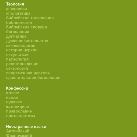
Теология
апокрифы
апологетика
библейские толкования
библиология
библейские словари
богословие
догматика
душепопечительство
екклесиология
история церкви
оккультизм
патрология
религиоведение
сектология
современная церковь
сравнительное богословие
Конфессии
атеизм
ислам
иудаизм
католицизм
православие
протестантизм
Иностранные языки
Английский
Французский