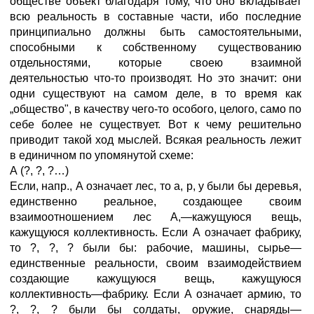
обществе объект благодаря тому, что оно вкладывает
всю реальность в составные части, ибо последние
принципиально должны быть самостоятельными,
способными к собственному существованию
отдельностями, которые своею взаимной
деятельностью что-то производят. Но это значит: они
одни существуют на самом деле, в то время как
„общество", в качеству чего-то особого, целого, само по
себе более не существует. Вот к чему решительно
приводит такой ход мыслей. Всякая реальность лежит
в единичном по упомянутой схеме:
А (?, ?, ?…)
Если, напр., А означает лес, то а, р, у были бы деревья,
единственно реальное, создающее своим
взаимоотношением лес А,—кажущуюся вещь,
кажущуюся коллективность. Если А означает фабрику,
то ?, ?, ? были бы: рабочие, машины, сырье—
единственные реальности, своим взаимодействием
создающие кажущуюся вещь, кажущуюся
коллективность—фабрику. Если А означает армию, то
?, ?, ? были бы солдаты, оружие, снаряды—