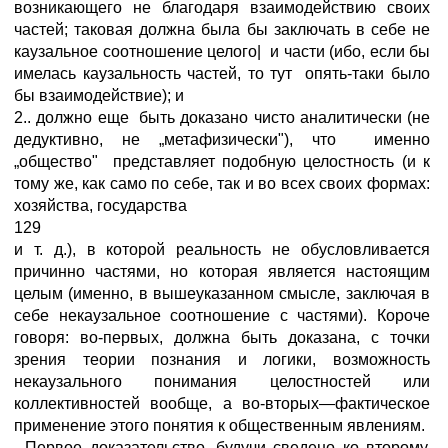
возникающего не благодаря взаимодействию своих
частей; таковая должна была бы заключать в себе не
каузальное соотношение целого| и части (ибо, если бы
имелась каузальность частей, то тут опять-таки было
бы взаимодействие); и
2.. должно еще быть доказано чисто аналитически (не
дедуктивно, не „метафизически"), что именно
„общество" представляет подобную целостность (и к
тому же, как само по себе, так и во всех своих формах:
хозяйства, государства
129
и т. д.), в которой реальность не обусловливается
причинно частями, но которая является настоящим
целым (именно, в вышеуказанном смысле, заключая в
себе некаузальное соотношение с частями). Короче
говоря: во-первых, должна быть доказана, с точки
зрения теории познания и логики, возможность
некаузального понимания целостностей или
коллективностей вообще, а во-вторых—фактическое
применение этого понятия к общественным явлениям.
, Первое доказательство, будучи сведено ко второму,