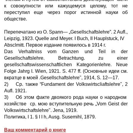
к совокупности или кажущемуся целому, тот не
переступил еще через порог истинной науки об
обществе.
Перепечатано из О. Spann— „Gesellschaftslehre”. 2 Aufl.,
Leipzig, 1923. Quelle and Meyer. I Buch, II Hauplstuck, IV
Absclmitt. Первое издание появилось в 1914 г.
Das Verhaltniss vom Ganzen und Teil in der
Gesellschaftslehre. Betrachtung. zu einer
gesellschaftswissenschaftlichen Kategorienlehre. Neue
Folge Jahrg I. Wien, 1921. S. 477 ff. (Основные идеи см.
вкратце в моей .Gesellschaftslehre", 1914, S. 12—17.
2) Ср. также “Fundament der Volkswirtscliaftslehre", 2
Aufl. 1921.
3) Об этом факте двоякого рода науки о народном
хозяйстве ср. мою вступительную речь „Vom Geist der
Volkswirtschaftslehre". Jena, 1919.
Политика, I 1. § I I h, Ausg. Susemihl, 1879.
Ваш комментарий о книге