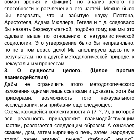
обман зрения и фикция), но анализ целого по
способности к расчленению его частей. Можно было
бы возразить, что и забытую науку Платона,
Аристотеля, Адама Мюллера, Гегеля и т. д. следовало
бы назвать безрезультатной, подобно тому, как мы это
сделали выше по отношению к натуралистической
социологии. Это утверждение было бы неправильно,
но не в том вовсе дело! Мы апеллируем здесь не к
результатам, но к другой методологической природе, к
некаузальным процессам.
3. О сущности целого. (Целое против
взаимодействия)
Дабы не ограничить этого методологического
изложения одними лишь ссылками и доказать, хотя бы
примерами, возможность того некаузального
исследования, мы прибавим еще следующее:
Схема кажущейся коллективности А (?, ?, ?), в которой
вся реальность принадлежит взаимодействующим
частям, разлагается следующим образом: А означает,
скажем, дом, затем кирпичную печь, затем „народную
толпу", затем „армию", „рынок", „фабрику", „нацию".