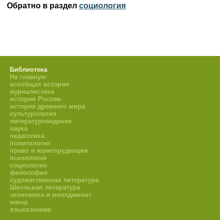
Обратно в раздел
социология
Библиотека
На главную
всеобщая история
журналистика
история России
история древнего мира
культурология
литературоведение
наука
педагогика
политология
право и юриспруденция
психология
социология
философия
художественная литература
Школьная литература
экономика и менеджмент
юмор
языкознание