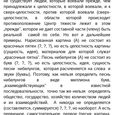
не существует людей, которые воевали прежде, чем
принадлежали к целостности, в которой воевали, и к
сверх-целостности, против которой воевали (сверх-
целостности, в области которой происходит
противоположение Центр тяжести лежит в этом
„прежде", которое не дает составной части (члену) быть
реальной самой по себе. Но вот и дальнейшие
примеры. Нарисованная картина (А) не состоит из
красочных пятен (?, ?, ?), но есть целостность картины
(сущность, идея), материалом для которой служат
„красочные пятна". Песнь нибелунгов (А) не состоит из
букв (?, ?, ?), но есть целостность, идея, сущность
песни нибелунгов, которая расчленяется на слова и
звуки (буквы). Поэтому, как нельзя определить песнь
нибелунгов в виде миллиона букв,
„взаимодействующих" в известной
последовательности, точно так же нельзя определять
общество, государство, хозяйство количеством людей
и их взаимодействий. А никогда не определяется
(составляется, суммируется) ?, ?, ?, но наоборот: А есть
первичное, самостоятельное, первое (песня, картина,