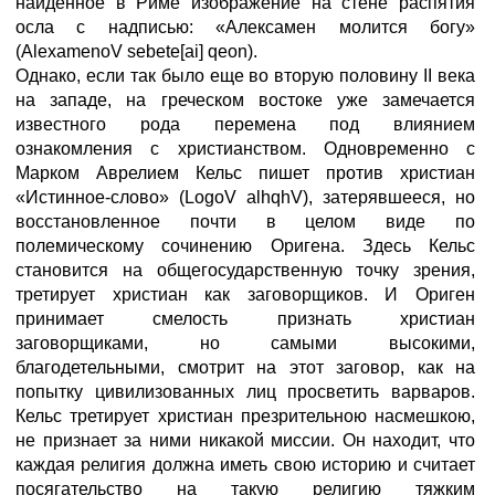
найденное в Риме изображение на стене распятия
осла с надписью: «Алексамен молится богу»
(AlexamenoV sebete[ai] qeon).
Однако, если так было еще во вторую половину II века
на западе, на греческом востоке уже замечается
известного рода перемена под влиянием
ознакомления с христианством. Одновременно с
Марком Аврелием Кельс пишет против христиан
«Истинное-слово» (LogoV alhqhV), затерявшееся, но
восстановленное почти в целом виде по
полемическому сочинению Оригена. Здесь Кельс
становится на общегосударственную точку зрения,
третирует христиан как заговорщиков. И Ориген
принимает смелость признать христиан
заговорщиками, но самыми высокими,
благодетельными, смотрит на этот заговор, как на
попытку цивилизованных лиц просветить варваров.
Кельс третирует христиан презрительною насмешкою,
не признает за ними никакой миссии. Он находит, что
каждая религия должна иметь свою историю и считает
посягательство на такую религию тяжким