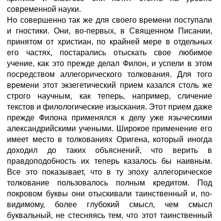
современной науки.
Но совершенно так же для своего времени поступали
и гностики. Они, во-первых, в Священном Писании,
принятом от христиан, по крайней мере в отдельных
его частях, постарались отыскать свое любимое
учение, как это прежде делал Филон, и успели в этом
посредством аллегорического толкования. Для того
времени этот экзегетический прием казался столь же
строго научным, как теперь, например, сличение
текстов и филологические изыскания. Этот прием даже
прежде Филона применялся к делу уже языческими
александрийскими учеными. Широкое применение его
имеет место в толкованиях Оригена, который иногда
доходил до таких объяснений, что верить в
правдоподобность их теперь казалось бы наивным.
Все это показывает, что в ту эпоху аллегорическое
толкование пользовалось полным кредитом. Под
покровом буквы они отыскивали таинственный и, по-
видимому, более глубокий смысл, чем смысл
буквальный, не стесняясь тем, что этот таинственный