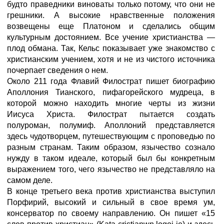
будто праведники виноваты только потому, что они не
грешники. А высокие нравственные положения
возвещены еще Платоном и сделались общим
культурным достоянием. Все учение христианства —
плод обмана. Так, Кельс показывает уже знакомство с
христианским учением, хотя и не из чистого источника
почерпает сведения о нем.
Около 211 года Флавий Филострат пишет биографию
Аполлония Тианского, пифагорейского мудреца, в
которой можно находить многие черты из жизни
Иисуса Христа. Филострат пытается создать
полуроман, полумиф. Аполлоний представляется
здесь чудотворцем, путешествующим с проповедью по
разным странам. Таким образом, язычество сознало
нужду в таком идеале, который был бы конкретным
выражением того, чего язычество не представляло на
самом деле.
В конце третьего века против христианства выступил
Порфирий, высокий и сильный в свое время ум,
консерватор по своему направлению. Он пишет «15