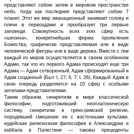
представляют собою затем в мировом пространстве
небо, тогда как последние представляют собою 7
планет. Этот же мир эманационный занимает голову и
плечи в первоадаме и прообразует три первые
заповеди. Совокупность всех этих сфер есть
«шехина», конкретнейшая форма проявления
Божества, графически представляемая или в виде
человеческой фигуры или в виде дерева. Вместе с тем
каждый из миров осуществляется в своем особенном
Адаме, так что из первого Адама происходят еще три
Адама — Адам сотворенный, Адам сформированный и
Адам созданный (Быт. I, 27; II, 7; I, 26). Каждый Адам в
свою очередь разделяется на 10 сфер с особыми
ангелами-представителями.
Таким образом, синкретизм в мире классической
философии, подготовивший неоплатоническую
систему, синкретизм в греко-римской религии,
породивший смешение ее с восточными культами,
иудейская религиозная философия в Александрии и
каббала в Палестине — таковы прецеденты