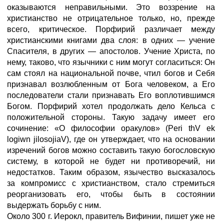
оказываются неправильными. Это воззрение на
христианство не отрицательное только, но, прежде
всего, критическое. Порфирий различает между
христианскими книгами два слоя: в одних — учение
Спасителя, в других — апостолов. Учение Христа, по
нему, таково, что язычники с ним могут согласиться: Он
сам стоял на национальной почве, чтил богов и Себя
признавал возлюбленным от Бога человеком, а Его
последователи стали признавать Его воплотившимся
Богом. Порфирий хотел продолжать дело Кельса с
положительной стороны. Такую задачу имеет его
сочинение: «О философии оракулов» (Peri thV ek
logiwn jilosojiaV), где он утверждает, что на основании
изречений богов можно составить такую богословскую
систему, в которой не будет ни противоречий, ни
недостатков. Таким образом, язычество высказалось
за компромисс с христианством, стало стремиться
реорганизовать его, чтобы быть в состоянии
выдержать борьбу с ним.
Около 300 г. Иерокл, правитель Вифинии, пишет уже не