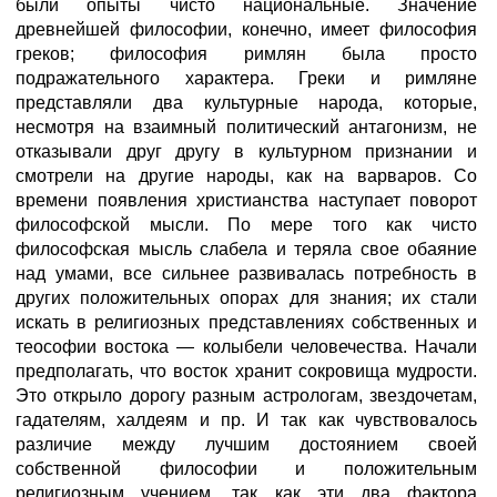
были опыты чисто национальные. Значение
древнейшей философии, конечно, имеет философия
греков; философия римлян была просто
подражательного характера. Греки и римляне
представляли два культурные народа, которые,
несмотря на взаимный политический антагонизм, не
отказывали друг другу в культурном признании и
смотрели на другие народы, как на варваров. Со
времени появления христианства наступает поворот
философской мысли. По мере того как чисто
философская мысль слабела и теряла свое обаяние
над умами, все сильнее развивалась потребность в
других положительных опорах для знания; их стали
искать в религиозных представлениях собственных и
теософии востока — колыбели человечества. Начали
предполагать, что восток хранит сокровища мудрости.
Это открыло дорогу разным астрологам, звездочетам,
гадателям, халдеям и пр. И так как чувствовалось
различие между лучшим достоянием своей
собственной философии и положительным
религиозным учением, так как эти два фактора