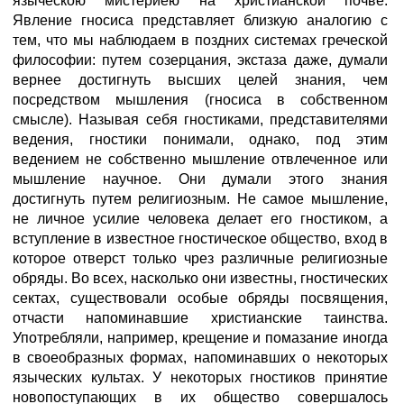
языческою мистериею на христианской почве.
Явление гносиса представляет близкую аналогию с
тем, что мы наблюдаем в поздних системах греческой
философии: путем созерцания, экстаза даже, думали
вернее достигнуть высших целей знания, чем
посредством мышления (гносиса в собственном
смысле). Называя себя гностиками, представителями
ведения, гностики понимали, однако, под этим
ведением не собственно мышление отвлеченное или
мышление научное. Они думали этого знания
достигнуть путем религиозным. Не самое мышление,
не личное усилие человека делает его гностиком, а
вступление в известное гностическое общество, вход в
которое отверст только чрез различные религиозные
обряды. Во всех, насколько они известны, гностических
сектах, существовали особые обряды посвящения,
отчасти напоминавшие христианские таинства.
Употребляли, например, крещение и помазание иногда
в своеобразных формах, напоминавших о некоторых
языческих культах. У некоторых гностиков принятие
новопоступающих в их общество совершалось