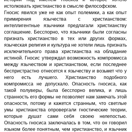
истолковать христианство в смысле философском.
Гносис явился уже не как опыт полемики, а как опыт
примирения язычества с христианством:
интеллигентные язычники предлагали христианству
соглашение. Бесспорно, что язычники были согласны
признать христианство в тех или других формах,
языческая религия и культура не хотели лишь признать
исключительного права христианства на обладание
истиной. Гносис утверждал возможность компромисса
между язычеством и христианством, если последнее
беспристрастно отнесется к язычеству и возьмет что у
него есть лучшего. Христианство подобного
компромисса не допускало. Опасность гносиса, как
такой полуверы, была бесспорно велика, и лишь
странность его формы не позволяет нам замечать этой
опасности, потому и кажется странным, что светлые
умы христианства опровергали гностические теории,
которые душат сами себя своею нелепостью.
Опасность гносиса заключалась в том, что он говорил
языком более понятным, чем христианство, и язычник