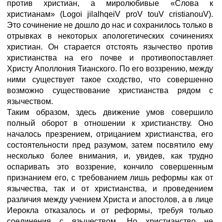
против христиан, а миролюбивые «Слова к
христианам» (Logoi jilalhqeiV proV touV cristianouV).
Это сочинение не дошло до нас и сохранилось только в
отрывках в некоторых апологетических сочинениях
христиан. Он старается отстоять язычество против
христианства на его почве и противопоставляет
Христу Аполлония Тианского. По его воззрению, между
ними существует такое сходство, что совершенно
возможно существование христианства рядом с
язычеством.
Таким образом, здесь движение умов совершило
полный оборот в отношении к христианству. Оно
началось презрением, отрицанием христианства, его
состоятельности пред разумом, затем посвятило ему
несколько более внимания, и, увидев, как трудно
оспаривать это воззрение, кончило совершенным
признанием его, с требованием лишь реформы как от
язычества, так и от христианства, и проведением
различия между учением Христа и апостолов, а в лице
Иерокла отказалось и от реформы, требуя только
соединения с язычеством. Но христианство не