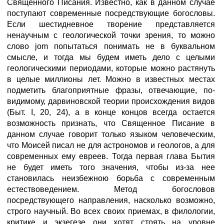
Священного Писания. Известно, как в данном случае
поступают современные посредствующие богословы.
Если шестидневное творение представляется
ненаучным с геологической точки зрения, то можно
слово jom попытаться понимать не в буквальном
смысле, и тогда мы будем иметь дело с целыми
геологическими периодами, которые можно растянуть
в целые миллионы лет. Можно в известных местах
подметить благоприятные фразы, отвечающие, по-
видимому, дарвиновской теории происхождения видов
(Быт. I, 20, 24), а в конце концов всегда остается
возможность признать, что Священное Писание в
данном случае говорит только языком человеческим,
что Моисей писал не для астрономов и геологов, а для
современных ему евреев. Тогда первая глава Бытия
не будет иметь того значения, чтобы из-за нее
становилась неизбежною борьба с современным
естествоведением. Метод богословов
посредствующего направления, насколько возможно,
строго научный. Во всех своих приемах, в филологии,
критике и экзегезе они хотят стоять на уровне