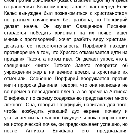
слов против христиан» (Kata cristianwn logoi ie) и здесь
в сравнении с Кельсом представляет шаг вперед. Если
Кельс вынужден был познакомиться с христианством
по разным сочинениям без разбора, то Порфирий
делает иначе. Он изучает Священное Писание,
старается победить христиан на их почве, ищет
мнимых противоречий, хочет разбить веру христиан,
доказать ее несостоятельность. Порфирий находит
противоречие в том, что Христос отказывается идти на
праздник Пасхи, а потом идет. Он делает упрек, что в
священных книгах Ветхого Завета говорится об
учреждении жертв на вечное время, а христиане их
отменили. Особенно Порфирий вооружается против
книги пророка Даниила, говорит, что она написана не
во времена персидского плена, а во времена Антиоха
Епифана и по своему содержанию представляет много
ложного. Она, говорит Порфирий, написана для того,
чтобы возбудить упавший дух евреев, почему и
указывает им на славное будущее, и пока пророк стоит
на исторической почве, он предсказывает успешно, но
после Антиоха Епифана его предсказания