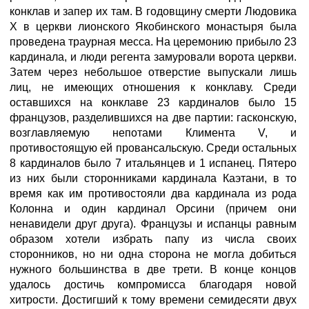
конклав и запер их там. В годовщину смерти Людовика
Х в церкви лионского Якобинского монастыря была
проведена траурная месса. На церемонию прибыло 23
кардинала, и люди регента замуровали ворота церкви.
Затем через небольшое отверстие выпускали лишь
лиц, не имеющих отношения к конклаву. Среди
оставшихся на конклаве 23 кардиналов было 15
французов, разделившихся на две партии: гасконскую,
возглавляемую непотами Климента V, и
противостоящую ей провансальскую. Среди остальных
8 кардиналов было 7 итальянцев и 1 испанец. Пятеро
из них были сторонниками кардинала Каэтани, в то
время как им противостояли два кардинала из рода
Колонна и один кардинал Орсини (причем они
ненавидели друг друга). Французы и испанцы равным
образом хотели избрать папу из числа своих
сторонников, но ни одна сторона не могла добиться
нужного большинства в две трети. В конце концов
удалось достичь компромисса благодаря новой
хитрости. Достигший к тому времени семидесяти двух