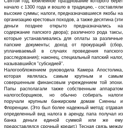
Святой год, юбилейное празднование которого берет
начало с 1300 года и вошло в традицию, - составляли
высокие суммы; налоги, предназначавшиеся якобы на
организацию крестовых походов, а также десятина (эти
деньги позднее открыто предназначались на
содержание папского двора); различного рода таксы,
которые устанавливались для оплаты за различные
папские документы; доход от прокураций (сбор,
уплачиваемый в случаях проведения папского
расследования); наконец, специальный папский налог,
называвшийся "субсидией".
Налогообложением руководила Камера Апостолика,
которая являлась самым крупным и самым
совершенным финансовым учреждением той эпохи.
Папы располагали также собственным аппаратом
налогосборщиков, но обычно собирать налоги
поручали крупным банкирским домам Сиенны и
Флоренции. (Это был более надежный метод: отдавая
определенный вид налога в аренду, папа получал из
банка деньги единой суммой или же ему
предоставлялся срочный кредит.) Тесная связь между