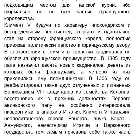
подходящим местом для папской курии, ибо
формально он не был частью французского
королевства.
Климент V, будучи по характеру ипохондриком и
беспредельным непотистом, открыто и однозначно
стал на сторону французского короля, полностью
привязав политически папство к французскому двору.
В соответствии с этим и в коллегии кардиналов он
обеспечил французское преимущество. В 1305 году
папа назначил десять новых кардиналов, девять из
которых были французами, а четверо из них
приходились ему племянниками! В 1306 году он
реабилитировал также двух отлученных и изгнанных
Бонифацием VIII кардиналов из семейства Колонна,
восстановив их в прежних должностях. Первого
авиньонского папу не особенно интересовала
низвергнутая в анархию Италия. Климент V назначил
неаполитанского короля Роберта, внука Карла I
Анжуйского, наместником Италии и Церковного
государства, тем самым присвоив себе также часть