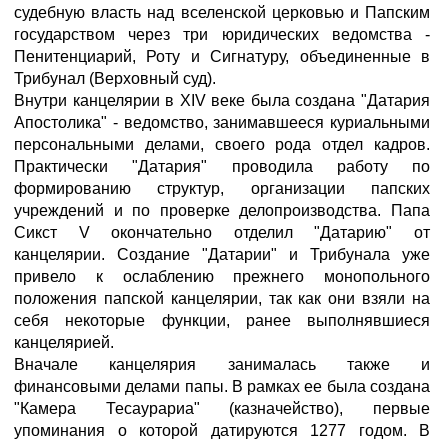
судебную власть над вселенской церковью и Папским
государством через три юридических ведомства -
Пенитенциарий, Роту и Сигнатуру, объединенные в
Трибунал (Верховный суд).
Внутри канцелярии в XIV веке была создана "Датария
Апостолика" - ведомство, занимавшееся куриальными
персональными делами, своего рода отдел кадров.
Практически "Датария" проводила работу по
формированию структур, организации папских
учреждений и по проверке делопроизводства. Папа
Сикст V окончательно отделил "Датарию" от
канцелярии. Создание "Датарии" и Трибунала уже
привело к ослаблению прежнего монопольного
положения папской канцелярии, так как они взяли на
себя некоторые функции, ранее выполнявшиеся
канцелярией.
Вначале канцелярия занималась также и
финансовыми делами папы. В рамках ее была создана
"Камера Тесаурариа" (казначейство), первые
упоминания о которой датируются 1277 годом. В