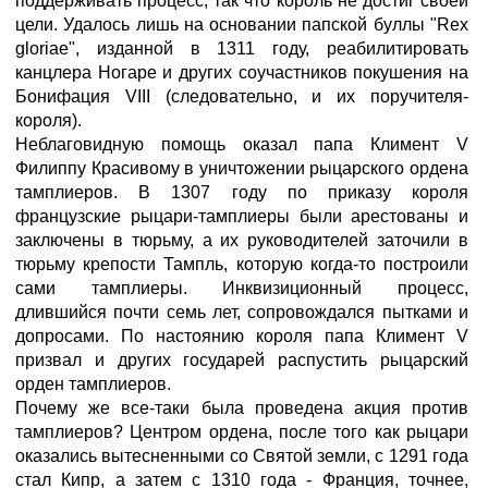
поддерживать процесс, так что король не достиг своей
цели. Удалось лишь на основании папской буллы "Rex
gloriae", изданной в 1311 году, реабилитировать
канцлера Ногаре и других соучастников покушения на
Бонифация VIII (следовательно, и их поручителя-
короля).
Неблаговидную помощь оказал папа Климент V
Филиппу Красивому в уничтожении рыцарского ордена
тамплиеров. В 1307 году по приказу короля
французские рыцари-тамплиеры были арестованы и
заключены в тюрьму, а их руководителей заточили в
тюрьму крепости Тампль, которую когда-то построили
сами тамплиеры. Инквизиционный процесс,
длившийся почти семь лет, сопровождался пытками и
допросами. По настоянию короля папа Климент V
призвал и других государей распустить рыцарский
орден тамплиеров.
Почему же все-таки была проведена акция против
тамплиеров? Центром ордена, после того как рыцари
оказались вытесненными со Святой земли, с 1291 года
стал Кипр, а затем с 1310 года - Франция, точнее,