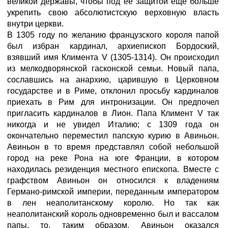
великой державы, чтобы под ее защитой еще больше
укрепить свою абсолютистскую верховную власть
внутри церкви.
В 1305 году по желанию французского короля папой
был избран кардинал, архиепископ Бордоский,
взявший имя Климента V (1305-1314). Он происходил
из мелкодворянской гасконской семьи. Новый папа,
сославшись на анархию, царившую в Церковном
государстве и в Риме, отклонил просьбу кардиналов
приехать в Рим для интронизации. Он предпочел
пригласить кардиналов в Лион. Папа Климент V так
никогда и не увидел Италию; с 1309 года он
окончательно переместил папскую курию в Авиньон.
Авиньон в то время представлял собой небольшой
город на реке Рона на юге Франции, в котором
находилась резиденция местного епископа. Вместе с
графством Авиньон он относился к владениям
Германо-римской империи, переданным императором
в лен неаполитанскому королю. Но так как
неаполитанский король одновременно был и вассалом
папы, то, таким образом, Авиньон оказался