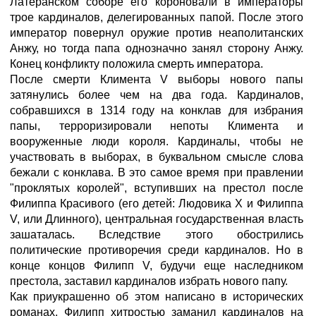
Латеранском соборе его короновали в императоры
трое кардиналов, делегированных папой. После этого
император повернул оружие против неаполитанских
Анжу, но тогда папа однозначно занял сторону Анжу.
Конец конфликту положила смерть императора.
После смерти Климента V выборы нового папы
затянулись более чем на два года. Кардиналов,
собравшихся в 1314 году на конклав для избрания
папы, терроризировали непоты Климента и
вооруженные люди короля. Кардиналы, чтобы не
участвовать в выборах, в буквальном смысле слова
бежали с конклава. В это самое время при правлении
"проклятых королей", вступивших на престол после
Филиппа Красивого (его детей: Людовика Х и Филиппа
V, или Длинного), центральная государственная власть
зашаталась. Вследствие этого обострились
политические противоречия среди кардиналов. Но в
конце концов Филипп V, будучи еще наследником
престола, заставил кардиналов избрать нового папу.
Как приукрашенно об этом написано в исторических
романах, Филипп хитростью заманил кардиналов на