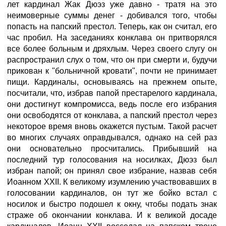
лет кардинал Жак Дюэз уже давно - тратя на это
неимоверные суммы денег - добивался того, чтобы
попасть на папский престол. Теперь, как он считал, его
час пробил. На заседаниях конклава он притворялся
все более больным и дряхлым. Через своего слугу он
распространил слух о том, что он при смерти и, будучи
прикован к "больничной кровати", почти не принимает
пищи. Кардиналы, основываясь на прежнем опыте,
посчитали, что, избрав папой престарелого кардинала,
они достигнут компромисса, ведь после его избрания
они освободятся от конклава, а папский престол через
некоторое время вновь окажется пустым. Такой расчет
во многих случаях оправдывался, однако на сей раз
они основательно просчитались. Прибывший на
последний тур голосования на носилках, Дюэз был
избран папой; он принял свое избрание, назвав себя
Иоанном XXII. К великому изумлению участвовавших в
голосовании кардиналов, он тут же бойко встал с
носилок и быстро подошел к окну, чтобы подать знак
страже об окончании конклава. И к великой досаде