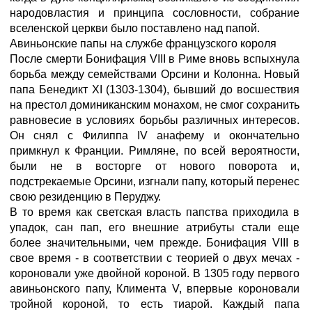
народовластия и принципа сословности, собрание
вселенской церкви было поставлено над папой.
Авиньонские папы на службе французского короля
После смерти Бонифация VIII в Риме вновь вспыхнула
борьба между семействами Орсини и Колонна. Новый
папа Бенедикт XI (1303-1304), бывший до восшествия
на престол доминиканским монахом, не смог сохранить
равновесие в условиях борьбы различных интересов.
Он снял с Филиппа IV анафему и окончательно
примкнул к Франции. Римляне, по всей вероятности,
были не в восторге от нового поворота и,
подстрекаемые Орсини, изгнали папу, который перенес
свою резиденцию в Перуджу.
В то время как светская власть папства приходила в
упадок, сан пап, его внешние атрибуты стали еще
более значительными, чем прежде. Бонифация VIII в
свое время - в соответствии с теорией о двух мечах -
короновали уже двойной короной. В 1305 году первого
авиньонского папу, Климента V, впервые короновали
тройной короной, то есть тиарой. Каждый папа