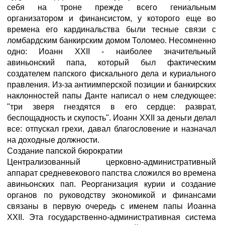
себя на троне прежде всего гениальным
организатором и финансистом, у которого еще во
времена его кардинальства были тесные связи с
ломбардским банкирским домом Толомео. Несомненно
одно: Иоанн XXII - наиболее значительный
авиньонский папа, который был фактическим
создателем папского фискального дела и куриального
правления. Из-за антиимперской позиции и банкирских
наклонностей папы Данте написал о нем следующее:
"три зверя гнездятся в его сердце: разврат,
беспощадность и скупость". Иоанн XXII за деньги делал
все: отпускал грехи, давал благословение и назначал
на доходные должности.
Создание папской бюрократии
Централизованный церковно-административный
аппарат средневекового папства сложился во времена
авиньонских пап. Реорганизация курии и создание
органов по руководству экономикой и финансами
связаны в первую очередь с именем папы Иоанна
XXII. Эта государственно-административная система