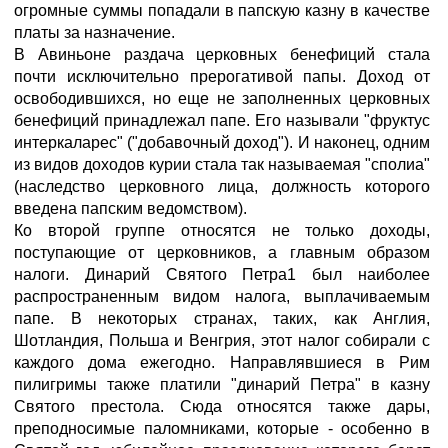
огромные суммы попадали в папскую казну в качестве
платы за назначение.
В Авиньоне раздача церковных бенефиций стала
почти исключительно прерогативой папы. Доход от
освободившихся, но еще не заполненных церковных
бенефиций принадлежал папе. Его называли "фруктус
интеркаларес" ("добавочный доход"). И наконец, одним
из видов доходов курии стала так называемая "сполиа"
(наследство церковного лица, должность которого
введена папским ведомством).
Ко второй группе относятся не только доходы,
поступающие от церковников, а главным образом
налоги. Динарий Святого Петра1 был наиболее
распространенным видом налога, выплачиваемым
папе. В некоторых странах, таких, как Англия,
Шотландия, Польша и Венгрия, этот налог собирали с
каждого дома ежегодно. Направлявшиеся в Рим
пилигримы также платили "динарий Петра" в казну
Святого престола. Сюда относятся также дары,
преподносимые паломниками, которые - особенно в