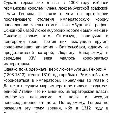
Однако германские князья в 1308 году избрали
германским королем члена люксембургской графской
семьи Генриха, в связи с чем на протяжении
последующего столетия императорскую корону
наследовали члены семьи люксембургских графов.
Основной базой люксембургских королей были Чехия и
Силезия; кроме того, Сигизмунд заполучил и
венгерский трон. Против них выступила другая,
соперничавшая династия - Виттельсбахи, одному из
представителей которой, Людвигу Баварскому, в
середине XIV века удалось короноваться
императором.
Однако пока одержали верх люксембургцы. Генрих VII
(1308-1313) осенью 1310 года прибыл в Рим, чтобы там
короноваться в императоры. Гибеллины во главе с
Данте в несущем мир императоре видели создателя
единой Италии. По их мнению, императорская власть
полностью независима от папы и исходит
непосредственно от Бога. По-видимому, Генрих не
разделял эту точку зрения, ибо в 1312 году в