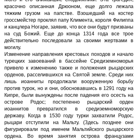
красочно описанная Дрюоном, еще долго лежала
тяжким грузом на папстве. Взошедший на костер
гроссмейстер проклял папу Климента, короля Филиппа
и канцлера Ногаре, заявив, что все они будут призваны
на суд Божий. Еще до конца 1314 года все трое
действительно последовали за своими жертвами в
могилу.
Изменение направления крестовых походов и начало
турецких завоеваний в бассейне Средиземноморья
привело к изменению также и положения рыцарских
орденов, расселившихся на Святой земле. Среди них
лишь иоанниты продолжали вооруженную борьбу
против турок, но и они, обосновавшись в 1291 году на
Кипре, были вынуждены после падения его осесть на
острове Родос; постепенно рыцарский орден
иоаннитов превратился в средиземноморскую
державу. Когда в 1530 году турки захватили Родос,
рыцари отступили на Мальту. (Здесь позднее они
фигурировали под именем Мальтийского рыцарского
ордена. Во время занятия острова французами