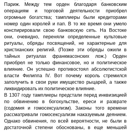
Париж. Между тем орден благодаря банковским
операциям и торговой деятельности приобрел
огромные богатства; тамплиеры были кредиторами
номер один королей и пап. В то же время они умело
конспирировали свою банковскую сеть. На Востоке
они, очевидно, переняли определенные культовые
ритуалы, обряды посвящений, не характерные для
христианских религий. (Позже эти обряды ожили в
тайных ритуалах франкмасонских лож.) Орден
приобрел не только финансовое, но и политическое
влияние. Он успешно противостоял абсолютистской
власти Филиппа IV. Вот почему король стремился
заполучить в свои руки имущество рыцарей, а также
ликвидировать их политическое влияние.
В 1307 году тамплиеры предстали перед инквизицией
по обвинению в богохульстве, ереси и разврате
(содомия и гомосексуализм). Законы того времени
рассматривали гомосексуализм наказуемым деянием.
Однако обвинения, по всей вероятности, не были в
достаточной степени обоснованы, в еще меньшей