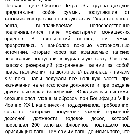
Первая - ценз Святого Петра. Эта группа доходов
представляет собой суммы, поступавшие от
католической церкви в папскую казну. Сюда относится
рента, выплачиваемая непосредственно
подчинявшимися папе монастырями монашеских
орденов. В авиньонский период эти суммы
превратились в наиболее важные материальные
источники, которые через так называемые папские
резервации поступали в куриальную казну. Система
папских резерваций (сохранение папами за собой
права назначения на должность) развилась к началу
XIV века. Папы получали все большую власть при
назначении на епископские должности и при раздаче
других выгодных бенефиций. Юридическая система,
сложившаяся главным образом при Бонифации VIII и
Иоанне XXII, канонически поддерживала требование,
согласно которому получение каждой церковной
доходной должности, годовой доход которой
превышал 200 золотых флоринов, подпадало под
юрисдикцию папы. Тем самым папы добились того, что