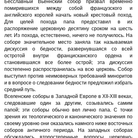
Бесславный Вьеннский собор призвал временно
помирившихся между собой французского и
английского королей начать новый крестовый поход.
Для целей похода папа предоставил в их
распоряжение церковную десятину сроком на шесть
лет. Из похода, естественно, ничего не получилось. На
соборе значительное место заняла так называемая
дискуссия о бедности, развернувшаяся со всей
остротой внутри францисканского ордена и
становившаяся все более острой; эта дискуссия
постепенно распространилась на всю церковь. Собор
выступил против неимоверных требований миноритов
и в вопросе о следовании бедности предложил избрать
средний путь.
Вселенские соборы в Западной Европе в XII-XIII веках,
следовавшие один за другим, созывались самим
папой; эти соборы обычно вел лично папа. С точки
зрения их теологического и канонического значения по
своему уровню они оказались намного ниже восточных
соборов античного периода. На западных соборах
обсуждались второстепенные вопросы церковно-