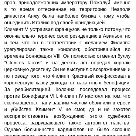
прав, принадлежавших императору. Пожалуй, именно
в то время оттесненная на территорию Неаполя
династия Анжу была наиболее близка к тому, чтобы
объединить Италию под своей юрисдикцией.
Климент V устраивал французов не только потому, что
окончательно перенес свою резиденцию в Авиньон, но
и тем, что он в соответствии с желанием Филиппа
урегулировал также конфликт, обострившийся во
времена Бонифация VIII. Он полностью отменил буллу
"Clericos laicos" и на десять лет передал королю
церковную десятину. Он не выступил с возражениями и
по поводу того, что Филипп Красивый конфисковал в
королевскую казну доходы от вакантных бенефиции.
За реабилитацией Колонна последовал процесс
против Бонифация VIII. Филипп IV настоял на том, что
скончавшегося папу задним числом обвинили в ереси
и убийстве. Климент V не смог, да и не захотел
воспрепятствовать возбуждению этого судебного
процесса, разрушающего также авторитет папства.
Однако большинство кардиналов не было склонно