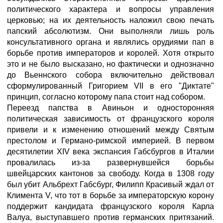
политического характера и вопросы управления
церковью; на их деятельность наложил свою печать
папский абсолютизм. Они выполняли лишь роль
консультативного органа и являлись орудиями пап в
борьбе против императоров и королей. Хотя открыто
это и не было высказано, но фактически и однозначно
до Вьеннского собора включительно действовал
сформулированный Григорием VII в его "Диктате"
принцип, согласно которому папа стоит над собором.
Переезд папства в Авиньон и односторонняя
политическая зависимость от французского короля
привели и к изменению отношений между Святым
престолом и Германо-римской империей. В первом
десятилетии XIV века экспансия Габсбургов в Италии
провалилась из-за развернувшейся борьбы
швейцарских кантонов за свободу. Когда в 1308 году
был убит Альбрехт Габсбург, Филипп Красивый ждал от
Климента V, что тот в борьбе за императорскую корону
поддержит кандидата французского короля Карла
Валуа, выступавшего против германских притязаний.