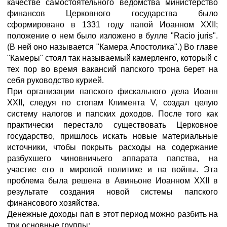
качестве самостоятельного ведомства министерство
финансов Церковного государства было
сформировано в 1331 году папой Иоанном XXII;
положение о нем было изложено в булле "Racio juris".
(В ней оно называется "Камера Апостолика".) Во главе
"Камеры" стоял так называемый камерленго, который с
тех пор во время вакансий папского трона берет на
себя руководство курией.
При организации папского фискального дела Иоанн
XXII, следуя по стопам Климента V, создал целую
систему налогов и папских доходов. После того как
практически перестало существовать Церковное
государство, пришлось искать новые материальные
источники, чтобы покрыть расходы на содержание
разбухшего чиновничьего аппарата папства, на
участие его в мировой политике и на войны. Эта
проблема была решена в Авиньоне Иоанном XXII в
результате создания новой системы папского
финансового хозяйства.
Денежные доходы пап в этот период можно разбить на
три основные группы: