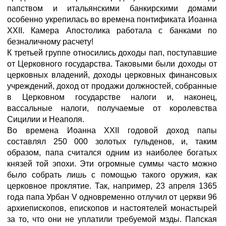
папством и итальянскими банкирскими домами
особенно укрепилась во времена понтификата Иоанна
XXII. Камера Апостолика работала с банками по
безналичному расчету!
К третьей группе относились доходы пап, поступавшие
от Церковного государства. Таковыми были доходы от
церковных владений, доходы церковных финансовых
учреждений, доход от продажи должностей, собранные
в Церковном государстве налоги и, наконец,
вассальные налоги, получаемые от королевства
Сицилии и Неаполя.
Во времена Иоанна XXII годовой доход папы
составлял 250 000 золотых гульденов, и, таким
образом, папа считался одним из наиболее богатых
князей той эпохи. Эти огромные суммы часто можно
было собрать лишь с помощью такого оружия, как
церковное проклятие. Так, например, 23 апреля 1365
года папа Урбан V одновременно отлучил от церкви 96
архиепископов, епископов и настоятелей монастырей
за то, что они не уплатили требуемой мзды. Папская