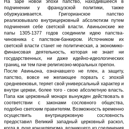
На заре новой эпохи папство, находившееся в
подчинении у французской политики, также
обуржуазивается. Григорианское папство
реализовывало внутрицерковный абсолютизм путем
подчинения себе светской власти. Авиньонские же
папы 1305-1377 годов соединили идею папства-
чиновника с папством-банкиром. Источником их
светской власти станет не политическая, а экономико-
финансовая деятельность, которая не знает ни
государственных, ни даже идейно-идеологических
границ, ни тем паче религиозно-моральных препон.
После Авиньона, означавшего не плен, а защиту,
папство, вовсе не желающее порвать с эпохой
средневековья, теряет свой универсальный характер и
внутри церкви, более того - свою абсолютную власть.
Папа как церковный монарх вынужден действовать в
соответствии с законами сословного общества,
подобно светским правителям. Возможность временно
осуществить внутрицерковную сословность
предоставил Великий западный церковный раскол,
когда в духе конциляризма, возникшего из соединения