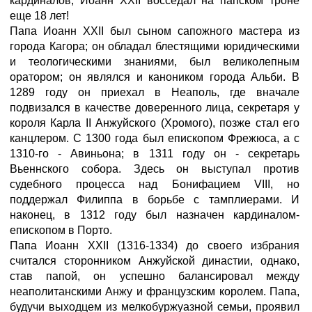
кардиналов, Иоанн XXII восседал на папском троне
еще 18 лет!
Папа Иоанн XXII был сыном сапожного мастера из
города Кагора; он обладал блестящими юридическими
и теологическими знаниями, был великолепным
оратором; он являлся и каноником города Альби. В
1289 году он приехал в Неаполь, где вначале
подвизался в качестве доверенного лица, секретаря у
короля Карла II Анжуйского (Хромого), позже стал его
канцлером. С 1300 года был епископом Фрежюса, а с
1310-го - Авиньона; в 1311 году он - секретарь
Вьеннского собора. Здесь он выступал против
судебного процесса над Бонифацием VIII, но
поддержал Филиппа в борьбе с тамплиерами. И
наконец, в 1312 году был назначен кардиналом-
епископом в Порто.
Папа Иоанн XXII (1316-1334) до своего избрания
считался сторонником Анжуйской династии, однако,
став папой, он успешно балансировал между
неаполитанскими Анжу и французским королем. Папа,
будучи выходцем из мелкобуржуазной семьи, проявил