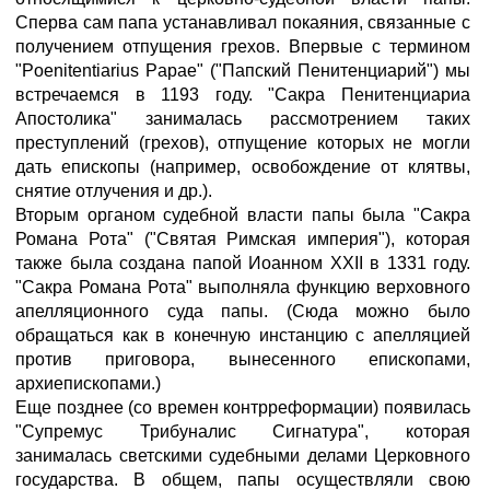
Сперва сам папа устанавливал покаяния, связанные с
получением отпущения грехов. Впервые с термином
"Poenitentiarius Papae" ("Папский Пенитенциарий") мы
встречаемся в 1193 году. "Сакра Пенитенциариа
Апостолика" занималась рассмотрением таких
преступлений (грехов), отпущение которых не могли
дать епископы (например, освобождение от клятвы,
снятие отлучения и др.).
Вторым органом судебной власти папы была "Сакра
Романа Рота" ("Святая Римская империя"), которая
также была создана папой Иоанном XXII в 1331 году.
"Сакра Романа Рота" выполняла функцию верховного
апелляционного суда папы. (Сюда можно было
обращаться как в конечную инстанцию с апелляцией
против приговора, вынесенного епископами,
архиепископами.)
Еще позднее (со времен контрреформации) появилась
"Супремус Трибуналис Сигнатура", которая
занималась светскими судебными делами Церковного
государства. В общем, папы осуществляли свою