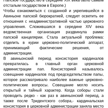
Папское государство в середине XIX века было самым
отсталым государством в Европе.)
Чтобы ознакомиться с созданной и укрепившейся в
Авиньоне папской бюрократией, следует осветить ее
отношения с неадминистративной частью церковного
управления. Сложившаяся в середине XIV века
ведомственная организация раздвинула рамки
папской канцелярии. Стала актуальной проблема:
отделить в курии церковно-политический аппарат,
принимающий фактические решения, от
администрации.
В авиньонский период консистория кардиналов
превратилась в главный орган церковной
администрации пап. Консисторией называлось
совещание кардиналов под председательством папы,
которое рассматривало наиболее важные церковно-
политические вопросы. Совещание могло носить
открытый и тайный характер. Когда соборы стали
проводить редко - как раз в авиньонский период, а
также после Тридентского собора,- кардинальская
консистория в церковной администрации заняла место