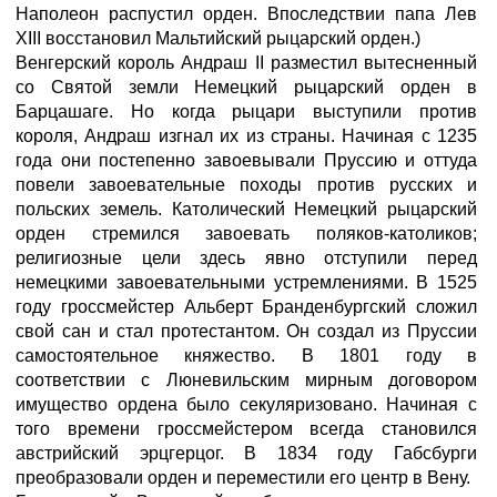
Наполеон распустил орден. Впоследствии папа Лев
XIII восстановил Мальтийский рыцарский орден.)
Венгерский король Андраш II разместил вытесненный
со Святой земли Немецкий рыцарский орден в
Барцашаге. Но когда рыцари выступили против
короля, Андраш изгнал их из страны. Начиная с 1235
года они постепенно завоевывали Пруссию и оттуда
повели завоевательные походы против русских и
польских земель. Католический Немецкий рыцарский
орден стремился завоевать поляков-католиков;
религиозные цели здесь явно отступили перед
немецкими завоевательными устремлениями. В 1525
году гроссмейстер Альберт Бранденбургский сложил
свой сан и стал протестантом. Он создал из Пруссии
самостоятельное княжество. В 1801 году в
соответствии с Люневильским мирным договором
имущество ордена было секуляризовано. Начиная с
того времени гроссмейстером всегда становился
австрийский эрцгерцог. В 1834 году Габсбурги
преобразовали орден и переместили его центр в Вену.