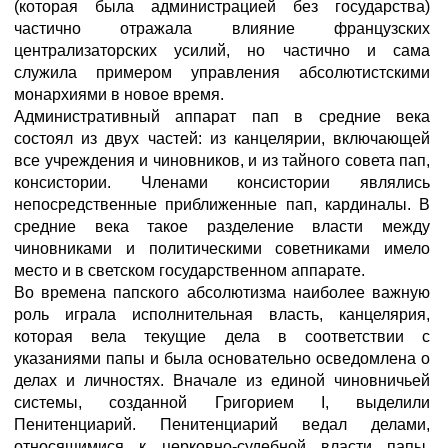
(которая была администрацией без государства)
частично отражала влияние французских
централизаторских усилий, но частично и сама
служила примером управления абсолютистскими
монархиями в новое время.
Административный аппарат пап в средние века
состоял из двух частей: из канцелярии, включающей
все учреждения и чиновников, и из тайного совета пап,
консистории. Членами консистории являлись
непосредственные приближенные пап, кардиналы. В
средние века такое разделение власти между
чиновниками и политическими советниками имело
место и в светском государственном аппарате.
Во времена папского абсолютизма наиболее важную
роль играла исполнительная власть, канцелярия,
которая вела текущие дела в соответствии с
указаниями папы и была основательно осведомлена о
делах и личностях. Вначале из единой чиновничьей
системы, созданной Григорием I, выделили
Пенитенциарий. Пенитенциарий ведал делами,
относящимися к церковно-судебной власти папы.