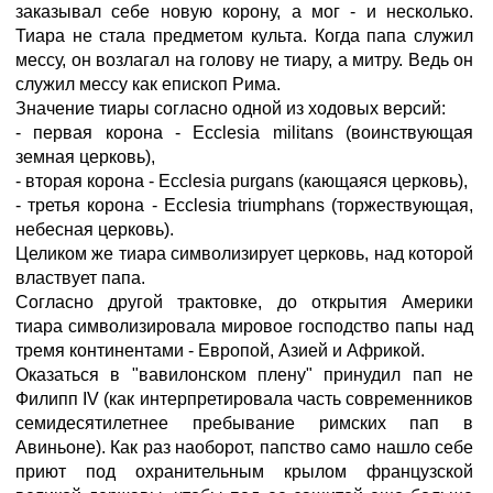
заказывал себе новую корону, а мог - и несколько.
Тиара не стала предметом культа. Когда папа служил
мессу, он возлагал на голову не тиару, а митру. Ведь он
служил мессу как епископ Рима.
Значение тиары согласно одной из ходовых версий:
- первая корона - Ecclesia militans (воинствующая
земная церковь),
- вторая корона - Ecclesia purgans (кающаяся церковь),
- третья корона - Ecclesia triumphans (торжествующая,
небесная церковь).
Целиком же тиара символизирует церковь, над которой
властвует папа.
Согласно другой трактовке, до открытия Америки
тиара символизировала мировое господство папы над
тремя континентами - Европой, Азией и Африкой.
Оказаться в "вавилонском плену" принудил пап не
Филипп IV (как интерпретировала часть современников
семидесятилетнее пребывание римских пап в
Авиньоне). Как раз наоборот, папство само нашло себе
приют под охранительным крылом французской