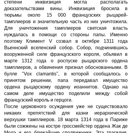
степени инквизиция могла располагать
доказательствами вины. Инквизиция бросила в
тюрьмы около 15 000 французских рыцарей-
тамплиеров и значительную часть из них уничтожила.
Для уничтожения тамплиеров светская власть
нуждалась в помощи со стороны папы. Именно
поэтому Климент V созвал в октябре 1311 года
Вьеннский вселенский собор. Собор, подчинившись
вооруженной силе французского короля, объявил в
марте 1312 года о роспуске рыцарского ордена
тамплиеров, а обвинения признал обоснованными. В
булле "Vox clamantis", в которой сообщалось о
принятом решении, папа передавал имущество
ордена рыцарскому ордену иоаннитов. Однако на
самом деле имущество поделили между собой
французский король и герцоги.
После церковного осуждения уже не существовало
никаких препятствий для казни иерархической
верхушки тамплиеров. 18 марта 1314 года в Париже
были сожжены на костре гроссмейстер ордена Жак де
Молэ и его ближайшие сподвижники. Эта трагедия,