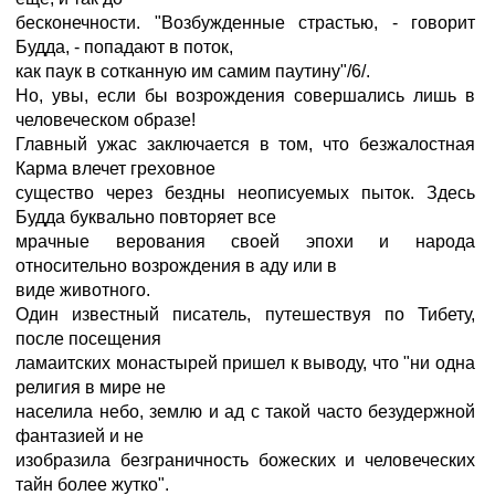
бесконечности. "Возбужденные страстью, - говорит
Будда, - попадают в поток,
как паук в сотканную им самим паутину"/6/.
Но, увы, если бы возрождения совершались лишь в
человеческом образе!
Главный ужас заключается в том, что безжалостная
Карма влечет греховное
существо через бездны неописуемых пыток. Здесь
Будда буквально повторяет все
мрачные верования своей эпохи и народа
относительно возрождения в аду или в
виде животного.
Один известный писатель, путешествуя по Тибету,
после посещения
ламаитских монастырей пришел к выводу, что "ни одна
религия в мире не
населила небо, землю и ад с такой часто безудержной
фантазией и не
изобразила безграничность божеских и человеческих
тайн более жутко".