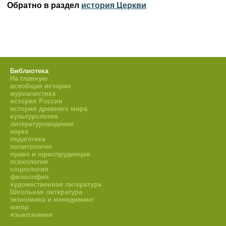
Обратно в раздел
история Церкви
Библиотека
На главную
всеобщая история
журналистика
история России
история древнего мира
культурология
литературоведение
наука
педагогика
политология
право и юриспруденция
психология
социология
философия
художественная литература
Школьная литература
экономика и менеджмент
юмор
языкознание