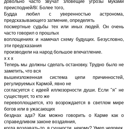
довольно часто звучат зловещие угрозы муками
преисподней/8/. Более того,
Будда любил с уверенностью астронома,
предсказывающего затмение, определять
посмертные судьбы тех или иных людей. Он очень
часто говорил о прошлых
воплощениях и намечал схему будущих. Безусловно,
эти предсказания
производили на народ большое впечатление.
x x x
Теперь мы должны сделать остановку. Трудно было не
заметить, что вся
вышеизложенная система цепи причинностей,
регулируемых Кармой, явно не
согласуется с идеей иллюзорности души. Если "я" не
существует, то кто же
перевоплощается, кто возрождается в светлом мире
богов или в ужасающих
безднах ада? Как можно говорить о Карме как о
справедливом законе воздаяния,
когда воздавать-то, в сущности, некому? Умер человек,