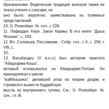
брахманизме. Ведическая традиция вначале также не
знала учения о сансаре, но
оно было, вероятно, заимствовано из туземных
представлений.
10. О. Розенберг. Ук. соч., с 228.
11. Лафкадио Херн. Закон Кармы. В его книге "Душа
Японии", с. 193.
12. Вл. Соловьев. Пессимизм. - Собр. соч., т. X, с. 256; т.
VIII, с.
10.
13. Васубандху (V в.н.э.) был автором трактата
"Абидхарма-Коша",
который основывался на Абидхарме-Питаке. Он
принадлежал к школе
"вайбхашика", делавшей упор на теории дхарм, и
стремился вывести буддийскую
мысль из внутреннего тупика. См.: О. Розенберг. Ук.
соч., гл. III.