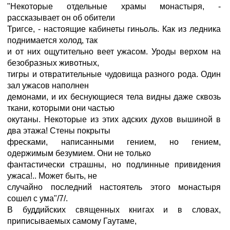
"Некоторые отдельные храмы монастыря, -
рассказывает он об обители
Тригсе, - настоящие кабинеты гиньоль. Как из ледника
поднимается холод, так
и от них ощутительно веет ужасом. Уроды верхом на
безобразных животных,
тигры и отвратительные чудовища разного рода. Один
зал ужасов наполнен
демонами, и их беснующиеся тела видны даже сквозь
ткани, которыми они частью
окутаны. Некоторые из этих адских духов вышиной в
два этажа! Стены покрыты
фресками, написанными гением, но гением,
одержимым безумием. Они не только
фантастически страшны, но подлинные привидения
ужаса!.. Может быть, не
случайно последний настоятель этого монастыря
сошел с ума"/7/.
В буддийских священных книгах и в словах,
приписываемых самому Гаутаме,