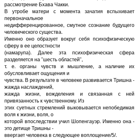
рассмотрение Бхава Чакки.
В утробе матери с момента зачатия вспыхивает
первоначальное
недифференцированное, смутное сознание будущего
человеческого существа.
Именно оно образует вокруг себя психофизическую
сферу в ее целостности
(намарупа). Далее эта психофизическая сфера
разделяется на "шесть областей",
т. е. органы чувств и мышление, а наличие их
обусловливает ощущения и
чувства. В результате в человеке развивается Тришна -
жажда наслаждений,
жажда жизни, вожделения и связанная с ней
привязанность к чувственному. Из
этих суетных стремлений выковывается непобедимая
воля к жизни, воля, о
которой впоследствии учил Шопенгауэр. Именно она -
это детище Тришны -
ввергает человека в следующее воплощение/5/.