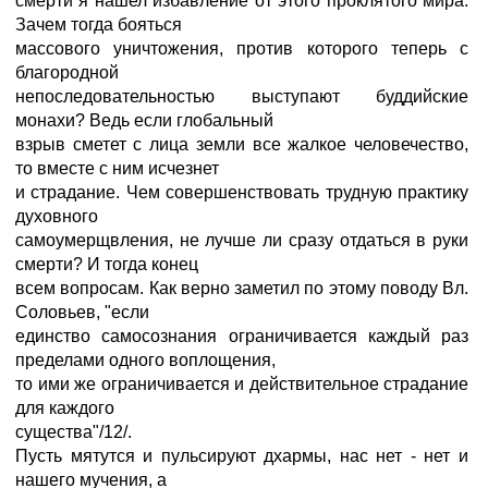
смерти я нашел избавление от этого проклятого мира.
Зачем тогда бояться
массового уничтожения, против которого теперь с
благородной
непоследовательностью выступают буддийские
монахи? Ведь если глобальный
взрыв сметет с лица земли все жалкое человечество,
то вместе с ним исчезнет
и страдание. Чем совершенствовать трудную практику
духовного
самоумерщвления, не лучше ли сразу отдаться в руки
смерти? И тогда конец
всем вопросам. Как верно заметил по этому поводу Вл.
Соловьев, "если
единство самосознания ограничивается каждый раз
пределами одного воплощения,
то ими же ограничивается и действительное страдание
для каждого
существа"/12/.
Пусть мятутся и пульсируют дхармы, нас нет - нет и
нашего мучения, а