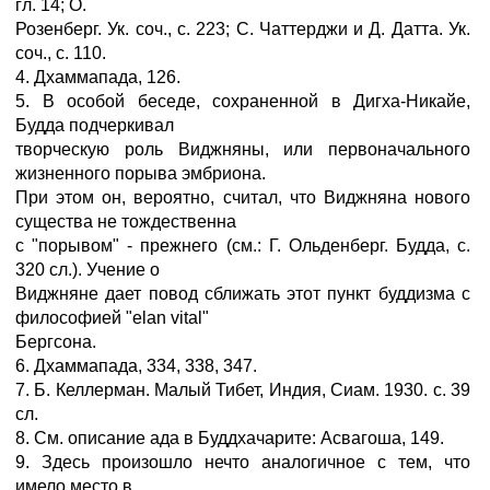
гл. 14; О.
Розенберг. Ук. соч., с. 223; С. Чаттерджи и Д. Датта. Ук.
соч., с. 110.
4. Дхаммапада, 126.
5. В особой беседе, сохраненной в Дигха-Никайе,
Будда подчеркивал
творческую роль Виджняны, или первоначального
жизненного порыва эмбриона.
При этом он, вероятно, считал, что Виджняна нового
существа не тождественна
с "порывом" - прежнего (см.: Г. Ольденберг. Будда, с.
320 сл.). Учение о
Виджняне дает повод сближать этот пункт буддизма с
философией "elan vital"
Бергсона.
6. Дхаммапада, 334, 338, 347.
7. Б. Келлерман. Малый Тибет, Индия, Сиам. 1930. с. 39
сл.
8. См. описание ада в Буддхачарите: Асвагоша, 149.
9. Здесь произошло нечто аналогичное с тем, что
имело место в