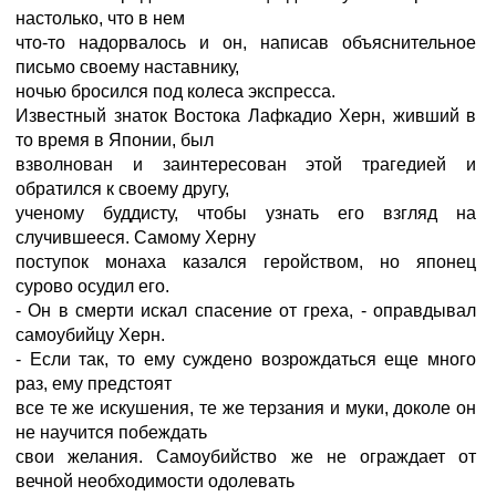
настолько, что в нем
что-то надорвалось и он, написав объяснительное
письмо своему наставнику,
ночью бросился под колеса экспресса.
Известный знаток Востока Лафкадио Херн, живший в
то время в Японии, был
взволнован и заинтересован этой трагедией и
обратился к своему другу,
ученому буддисту, чтобы узнать его взгляд на
случившееся. Самому Херну
поступок монаха казался геройством, но японец
сурово осудил его.
- Он в смерти искал спасение от греха, - оправдывал
самоубийцу Херн.
- Если так, то ему суждено возрождаться еще много
раз, ему предстоят
все те же искушения, те же терзания и муки, доколе он
не научится побеждать
свои желания. Самоубийство же не ограждает от
вечной необходимости одолевать