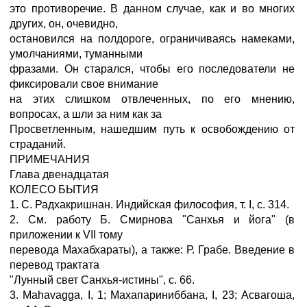
это противоречие. В данном случае, как и во многих
других, он, очевидно,
остановился на полдороге, ограничиваясь намеками,
умолчаниями, туманными
фразами. Он старался, чтобы его последователи не
фиксировали свое внимание
на этих слишком отвлеченных, по его мнению,
вопросах, а шли за ним как за
Просветленным, нашедшим путь к освобождению от
страданий.
ПРИМЕЧАНИЯ
Глава двенадцатая
КОЛЕСО БЫТИЯ
1. С. Радхакришнан. Индийская философия, т. I, с. 314.
2. См. работу Б. Смирнова "Санхья и йога" (в
приложении к VII тому
перевода Махабхараты), а также: Р. Грабе. Введение в
перевод трактата
"Лунный свет Санхья-истины", с. 66.
3. Mahavagga, I, 1; Махапариниббана, I, 23; Асвагоша,