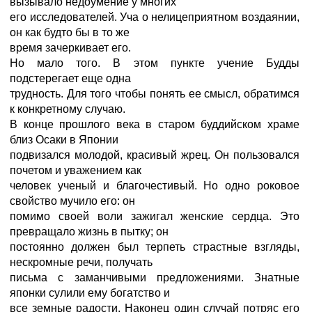
вызывало недоумение у многих
его исследователей. Уча о нелицеприятном воздаянии,
он как будто бы в то же
время зачеркивает его.
Но мало того. В этом пункте учение Будды
подстерегает еще одна
трудность. Для того чтобы понять ее смысл, обратимся
к конкретному случаю.
В конце прошлого века в старом буддийском храме
близ Осаки в Японии
подвизался молодой, красивый жрец. Он пользовался
почетом и уважением как
человек ученый и благочестивый. Но одно роковое
свойство мучило его: он
помимо своей воли зажигал женские сердца. Это
превращало жизнь в пытку; он
постоянно должен был терпеть страстные взгляды,
нескромные речи, получать
письма с заманчивыми предложениями. Знатные
японки сулили ему богатство и
все земные радости. Наконец один случай потряс его