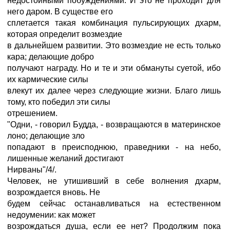
недостойными побуждениями. И это не проходит для
него даром. В существе его
сплетается такая комбинация пульсирующих дхарм,
которая определит возмездие
в дальнейшем развитии. Это возмездие не есть только
кара; делающие добро
получают награду. Но и те и эти обмануты суетой, ибо
их кармические силы
влекут их далее через следующие жизни. Благо лишь
тому, кто победил эти силы
отрешением.
"Одни, - говорил Будда, - возвращаются в материнское
лоно; делающие зло
попадают в преисподнюю, праведники - на небо,
лишенные желаний достигают
Нирваны"/4/.
Человек, не утишивший в себе волнения дхарм,
возрождается вновь. Не
будем сейчас останавливаться на естественном
недоумении: как может
возрождаться душа, если ее нет? Продолжим пока