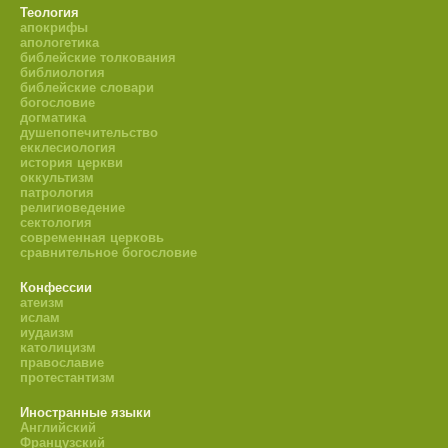
Теология
апокрифы
апологетика
библейские толкования
библиология
библейские словари
богословие
догматика
душепопечительство
екклесиология
история церкви
оккультизм
патрология
религиоведение
сектология
современная церковь
сравнительное богословие
Конфессии
атеизм
ислам
иудаизм
католицизм
православие
протестантизм
Иностранные языки
Английский
Французский