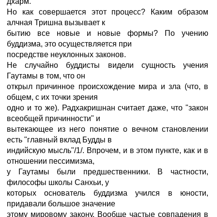
дхарм.
Но как совершается этот процесс? Каким образом
алчная Тришна вызывает к
бытию все новые и новые формы? По учению
буддизма, это осуществляется при
посредстве неуклонных законов.
Не случайно буддисты видели сущность учения
Гаутамы в том, что он
открыл причинное происхождение мира и зла (что, в
общем, с их точки зрения
одно и то же). Радхакришнан считает даже, что "закон
всеобщей причинности" и
вытекающее из него понятие о вечном становлении
есть "главный вклад Будды в
индийскую мысль"/1/. Впрочем, и в этом пункте, как и в
отношении пессимизма,
у Гаутамы были предшественники. В частности,
философы школы Санхьи, у
которых основатель буддизма учился в юности,
придавали большое значение
этому мировому закону. Вообще частые совпадения в