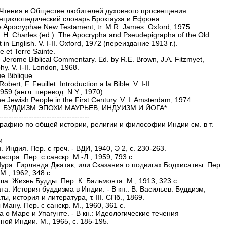
Чтения в Обществе любителей духовного просвещения.
нциклопедический словарь Брокгауза и Ефрона.
 Apocryphae New Testament, tr. M.R. James. Oxford, 1975.
 H. Charles (ed.). The Apocrypha and Pseudepigrapha of the Old
in English. V. I-II. Oxford, 1972 (переиздание 1913 г.).
e et Terre Sainte.
 Jerome Biblical Commentary. Ed. by R.E. Brown, J.A. Fitzmyet,
y. V. I-II. London, 1968.
e Biblique.
obert, F. Feuillet: Introduction a la Bible. V. I-II.
1959 (англ. перевод: N.Y., 1970).
e Jewish People in the First Century. V. I. Amsterdam, 1974.
Я: БУДДИЗМ ЭПОХИ МАУРЬЕВ, ИНДУИЗМ И ЙОГА*
------------------------------------
графию по общей истории, религии и философии Индии см. в т.
и
. Индия. Пер. с греч. - ВДИ, 1940, Э 2, с. 230-263.
астра. Пер. с санскр. М.-Л., 1959, 793 с.
Шура. Гирлянда Джатак, или Сказания о подвигах Бодхисатвы. Пер.
 М., 1962, 348 с.
ша. Жизнь Будды. Пер. К. Бальмонта. М., 1913, 323 с.
та. История буддизма в Индии. - В кн.: В. Васильев. Буддизм,
ты, история и литература, т. III. СПб., 1869.
 Ману. Пер. с санскр. М., 1960, 361 с.
а о Маре и Упагунте. - В кн.: Идеологические течения
ой Индии. М., 1965, с. 185-195.