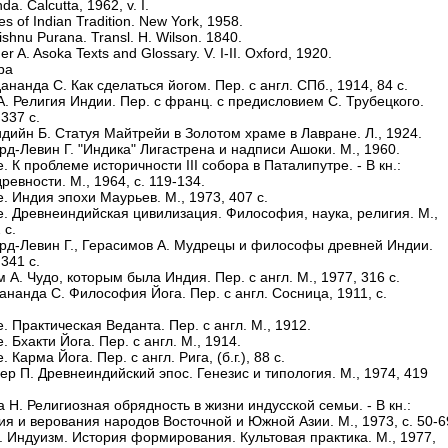
a. Calcutta, 1962, v. I.
es of Indian Tradition. New York, 1958.
ishnu Purana. Transl. Н. Wilson. 1840.
r A. Asoka Texts and Glossary. V. I-II. Oxford, 1920.
ра
ананда С. Как сделаться йогом. Пер. с англ. СПб., 1914, 84 с.
А. Религия Индии. Пер. с франц. с предисловием С. Трубецкого.
 337 с.
идийн Б. Статуя Майтрейи в Золотом храме в Лавране. Л., 1924.
рд-Левин Г. "Индика" Лигастрена и надписи Ашоки. М., 1960.
е. К проблеме историчности III собора в Паталипутре. - В кн.:
ревности. М., 1964, с. 119-134.
е. Индия эпохи Маурьев. М., 1973, 407 с.
же. Древнеиндийская цивилизация. Философия, наука, религия. М.,
 с.
ард-Левин Г., Герасимов А. Мудрецы и философы древней Индии.
 341 с.
 А. Чудо, которым была Индия. Пер. с англ. М., 1977, 316 с.
ананда С. Философия Йога. Пер. с англ. Сосница, 1911, с.
е. Практическая Веданта. Пер. с англ. М., 1912.
е. Бхакти Йога. Пер. с англ. М., 1914.
. Карма Йога. Пер. с англ. Рига, (б.г.), 88 с.
ер П. Древнеиндийский эпос. Генезис и типология. М., 1974, 419
а Н. Религиозная обрядность в жизни индусской семьи. - В кн.:
я и верования народов Восточной и Южной Азии. М., 1973, с. 50-6
е. Индуизм. История формирования. Культовая практика. М., 1977,