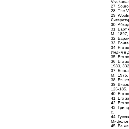
Vivekanand
27. Sourc
28. The V
29. Woolne
Литерату
30. Абхед
31. Барт 
М., 1897,
32. Бара
33. Бонга
34. Его ж
Индия в д
35. Его ж
36. Его 
1980, 332
37. Бонг
М., 1975,
38. Бэшем
39. Вивек
126-185.
40. Его ж
41. Его ж
42. Его же
43. Гринц
с.
44. Гусев
Мифологи
45. Ее ж