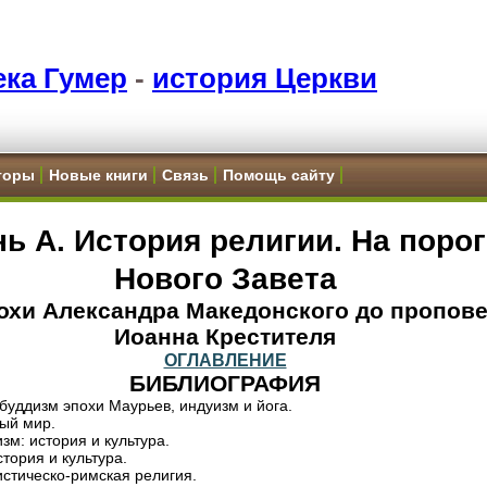
ка Гумер
-
история Церкви
торы
Новые книги
Связь
Помощь сайту
ь А. История религии. На порог
Нового Завета
охи Александра Македонского до пропов
Иоанна Крестителя
ОГЛАВЛЕНИЕ
БИБЛИОГРАФИЯ
 буддизм эпохи Маурьев, индуизм и йога.
ный мир.
зм: история и культура.
стория и культура.
истическо-римская религия.