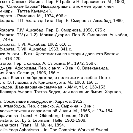
 свет Санкхья Истины. Пер. Р. Грабе и Н. Герасимова. М., 1900,
Пер. "Санкхья-Карики" Ишваракришны и комментария к ней
мишры, "Таттва Каумуди").
арата. - Рамаяна. М., 1974, 606 с.
харата. Т.П. Бхагавад-Гита. Пер. Б. Смирнова. Ашхабад, 1960,
харата. T.IV. Ашхабад. Пер. Б. Смирнова. 1958, 675 с.
харата. T.V (ч. 1-2). Мокша-Дхарма. Пер. Б. Смирнова. Ашхабад,
, 749 с.
харата. Т. VI. Ашхабад, 1962, 616 с.
харата. Т. VII. Ашхабад, 1963, 341 с.
си Ашоки. - В кн.: Хрестоматия по истории древнего Востока.
 с. 416-420.
татра. Пер. с санскр. А. Сыркина. М., 1972, 368 с.
джали. Афоризмы. Пер. с англ. - В кн.: С. Вивекананда.
я Йога. Сосница, 1906, 186 с.
урал. Книга о добродетели, о политике и о любви. Пер. с
го Ю. Глазова и А. Кришнамурти. М., 1963, 156 с.
хадра. Шад-даршана-самучная. - АМФ, т.I, с. 138-153.
Шанкара-Ачария. Таттва-Бодха, или познание бытия. Харьков,
.
же. Сокровище премудрости. Харьков, 1912.
е. Атмабодха. Пер. с санскр. А. Сыркина. - В кн.:
ческие течения современной Индии. М., 1965, с. 174-184.
ipavamsa. Transl. Н. Oldenberg. London, 1879.
avistara. Ed. by S. Lebmann. Halle, 1902-1908.
ana texts. Transl. М. Muller, 1894.
jali's Yoga Aphorisms. - In: The Complete Works of Swami