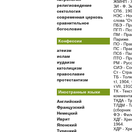
ЖМНП - Ж
религиоведение
ЗИ - Ф. З
СПб.. 190
сектология
НЭС - Но
современная церковь
слова "От
сравнительное
ПБЭ - Пр
богословие
ПГП - Поз
ПМ - Пра
Париже.
Конфессии
ПО - Пра
ПС - Пра
атеизм
ПСб - Па
ислам
ПТО - Пр
иудаизм
РМ - Рус
СИЭ - Со
католицизм
Ст - Стр
православие
ТБ - Толк
протестантизм
т.I, 1904; 
т.VII, 1910
ТК - Тек
Иностранные языки
комментар
ТКДА - Т
Английский
ТЛДМ - Т
Французский
(сборник 
Немецкий
ФЭ - Фил
Иврит
ХДГ- Хрес
1964.
Японский
ХДР - Хре
Турецкий