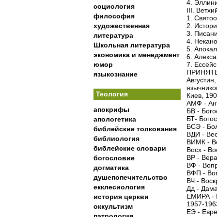
4. Эллин
социология
III. Ветх
философия
1. Свято
художественная
2. Истор
3. Писан
литература
4. Некано
Школьная литература
5. Апока
экономика и менеджмент
6. Алекс
юмор
7. Ессей
ПРИНЯТ
языкознание
Августин,
язычников
Теология
Киев, 1906
АМФ - Ан
апокрифы
БВ - Бого
БТ- Бого
апологетика
БСЭ - Бо
библейские толкования
ВДИ - Ве
библиология
ВИМК - В
библейские словари
Восх - Во
ВР - Вера
богословие
ВФ - Воп
догматика
ВФП - Во
душепопечительство
ВЧ - Воск
екклесиология
Дд - Дама
ЕМИРА - Е
история церкви
1957-196
оккультизм
ЕЭ - Евр
патрология