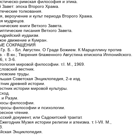
истическо-римская философия и этика.
ий Завет: эпоха Второго Храма.
отеческие толкования.
ия, вероучение и культ периода Второго Храма.
ия мудрецов.
нические книги Ветхого Завета.
липтические писания Ветхого Завета.
андрийский иудаизм.
ское движение и Кумран.
ЫЕ СОКРАЩЕНИЯ
 Гр. Б. - Бл. Августин. О Граде Божием. К Марцеллину против
. - В кн.; Творения блаженного Августина епископа Иппонийского.
, т. 3-6.
тология мировой философии. т.I. M., 1969.
словский вестник.
словские труды.
льшая Советская Энциклопедия, 2-е изд.
стник древней истории.
естник истории мировой культуры.
сход.
 и Разум.
росы философии.
просы философии и психологии.
ресное чтение.
сский документ, или Садокитский трактат.
жегодник Музея истории религии и атеизма. т. I-VII. M.,
3.
ейская Энциклопедия.