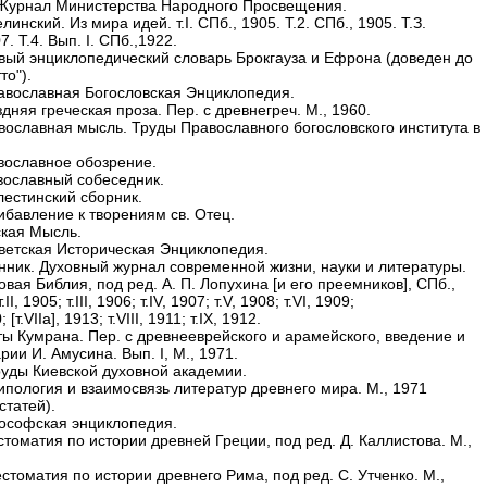
урнал Министерства Народного Просвещения.
елинский. Из мира идей. т.I. СПб., 1905. Т.2. СПб., 1905. Т.З.
7. Т.4. Вып. I. СПб.,1922.
вый энциклопедический словарь Брокгауза и Ефрона (доведен до
то").
авославная Богословская Энциклопедия.
дняя греческая проза. Пер. с древнегреч. M., 1960.
вославная мысль. Труды Православного богословского института в
вославное обозрение.
вославный собеседник.
лестинский сборник.
ибавление к творениям св. Отец.
ская Мысль.
ветская Историческая Энциклопедия.
анник. Духовный журнал современной жизни, науки и литературы.
овая Библия, под ред. А. П. Лопухина [и его преемников], СПб.,
т.II, 1905; т.III, 1906; т.IV, 1907; т.V, 1908; т.VI, 1909;
; [т.VIIa], 1913; т.VIII, 1911; т.IX, 1912.
сты Кумрана. Пер. с древнееврейского и арамейского, введение и
ии И. Амусина. Вып. I, M., 1971.
руды Киевской духовной академии.
ипология и взаимосвязь литератур древнего мира. M., 1971
статей).
ософская энциклопедия.
томатия по истории древней Греции, под ред. Д. Каллистова. M.,
стоматия по истории древнего Рима, под ред. С. Утченко. M.,