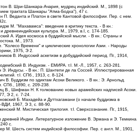
стон В. Шри-Шанкара-Ачария, мудрец индийский. М., 1898 (с
ием трактата Шанкары "Атма-Бодха"), 47 с.
ен П. Веданта и Платон в свете Кантовой философии. Пер. с нем.
42с.
идзе М. "Махавамса": введение в критику текста. - В кн.:
и древнеиндийская культура. М., 1979, в.I, с. 174-185.
ский А. Идея космоса в буддийской мысли. - В кн.: Страны и
стока. М., 1973.
же. "Колесо Времени" и циклические хронологии Азии. - Народы
рики, 1975, Э 2.
ников В. Индусский аскетизм в добуддийский период. Пг., 1914,
одембский В. Индуизм. - ЕМИРА. т.I. М.-Л., 1957, с. 263-281.
н Э. Индусы. - В кн.: П. Шантепи де ла Соссей. Иллюстрированная
елигий. т.I. СПб., 1913, с. 8-124.
ич В. Буддизм по эдиктам Асоки Великого. - В кн.: Э. Арнольд.
. СПб., 1890, с. 209-238.
иц В., Шифман Н. К толкованию новых арамейских надписей Асоки.
7, Э 2, с. 7-24.
иновский Б. Махадейа и Дуттхагамани (о начале буддизма в
ВДИ, 1967, Э 3, с. 88-90.
енский М. Мистическая трилогия. т.I. Сверхсознание. Пг., 1915,
 древней Индии. Литературное изложение В. Эрмана и Э. Темкина
 240 с.
ер М. Шесть систем индийской философии. Пер. с англ. М., 1901,
.