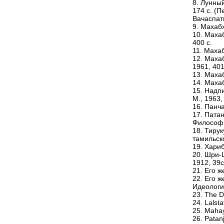
8. Лунный
174 с. (
Вачаспат
9. Махабх
10. Махаб
400 с.
11. Махаб
12. Махаб
1961, 401
13. Махаб
14. Махаб
15. Надпи
М., 1963,
16. Панча
17. Патан
Философи
18. Тирук
тамильско
19. Хариб
20. Шри-
1912, 39с
21. Его 
22. Его ж
Идеологи
23. The D
24. Lalst
25. Mahay
26. Patan