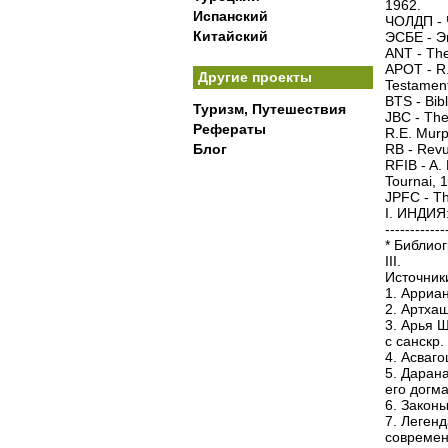
1962.
Испанский
ЧОЛДП - 
Китайский
ЭСБЕ - Э
ANT - The
APOT - R.
Другие проекты
Testament 
BTS - Bibl
Туризм, Путешествия
JBC - The
Рефераты
R.E. Murph
Блог
RB - Revu
RFIB - A. R
Tournai, 
JPFC - Th
I. ИНДИ
------------
* Библио
III.
Источник
1. Арриан
2. Артхаш
3. Арья 
с санскр.
4. Асваго
5. Дарана
его догма
6. Законы
7. Легенд
современн