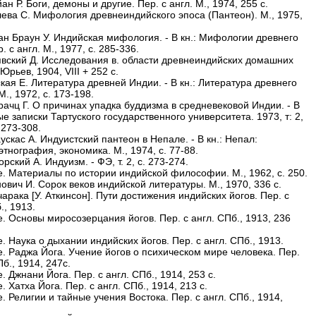
ан Р. Боги, демоны и другие. Пер. с англ. М., 1974, 255 с.
лева С. Мифология древнеиндийского эпоса (Пантеон). М., 1975,
ан Браун У. Индийская мифология. - В кн.: Мифологии древнего
. с англ. М., 1977, с. 285-336.
явский Д. Исследования в. области древнеиндийских домашних
Юрьев, 1904, VIII + 252 с.
кая Е. Литература древней Индии. - В кн.: Литература древнего
М., 1972, с. 173-198.
рачц Г. О причинах упадка буддизма в средневековой Индии. - В
ые записки Тартуского государственного университета. 1973, т: 2,
. 273-308.
ускас А. Индуистский пантеон в Непале. - В кн.: Непал:
этнография, экономика. М., 1974, с. 77-88.
орский А. Индуизм. - ФЭ, т. 2, с. 273-274.
же. Материалы по истории индийской философии. М., 1962, с. 250.
ович И. Сорок веков индийской литературы. М., 1970, 336 с.
арака [У. Аткинсон]. Пути достижения индийских йогов. Пер. с
., 1913.
е. Основы миросозерцания йогов. Пер. с англ. СПб., 1913, 236
е. Наука о дыхании индийских йогов. Пер. с англ. СПб., 1913.
е. Раджа Йога. Учение йогов о психическом мире человека. Пер.
Пб., 1914, 247с.
е. Джнани Йога. Пер. с англ. СПб., 1914, 253 с.
е. Хатха Йога. Пер. с англ. СПб., 1914, 213 с.
е. Религии и тайные учения Востока. Пер. с англ. СПб., 1914,