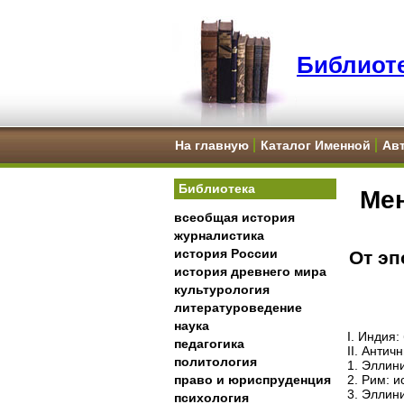
Библиоте
На главную
Каталог Именной
Ав
Библиотека
Мен
всеобщая история
журналистика
история России
От эп
история древнего мира
культурология
литературоведение
наука
I. Индия:
педагогика
II. Антич
политология
1. Эллини
право и юриспруденция
2. Рим: и
3. Эллин
психология