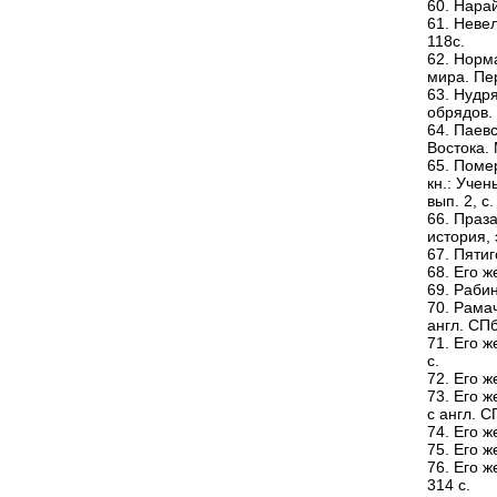
60. Нарай
61. Неве
118с.
62. Норм
мира. Пер
63. Нудр
обрядов. 
64. Паевс
Востока. 
65. Поме
кн.: Учен
вып. 2, с
66. Праза
история, 
67. Пятиг
68. Его 
69. Рабин
70. Рамач
англ. СПб
71. Его ж
с.
72. Его ж
73. Его ж
с англ. С
74. Его ж
75. Его ж
76. Его ж
314 с.