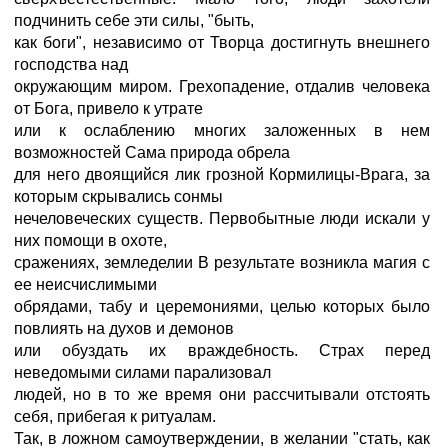
подчинить себе эти силы, "быть,
как боги", независимо от Творца достигнуть внешнего
господства над
окружающим миром. Грехопадение, отдалив человека
от Бога, привело к утрате
или к ослаблению многих заложенных в нем
возможностей Сама природа обрела
для него двоящийся лик грозной Кормилицы-Врага, за
которым скрывались сонмы
нечеловеческих существ. Первобытные люди искали у
них помощи в охоте,
сражениях, земледелии В результате возникла магия с
ее неисчислимыми
обрядами, табу и церемониями, целью которых было
повлиять на духов и демонов
или обуздать их враждебность. Страх перед
неведомыми силами парализовал
людей, но в то же время они рассчитывали отстоять
себя, прибегая к ритуалам.
Так, в ложном самоутверждении, в желании "стать, как