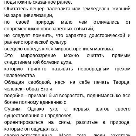
подытожить сказанное ранее.
Обитатель пещер палеолита или земледелец, живший
на заре цивилизации,
по своей природе мало чем отличались от
современников новозаветных событий;
но следует помнить, что характер доисторической и
раннеисторической культур
всецело определялся мировоззрением магизма.
Это мировоззрение можно считать прямым
следствием той болезни духа,
которую принято называть первородным грехом
человечества
Обладая свободой, неся на себе печать Творца,
человек - образ Его и
подобие - призван был возрастать, поднимаясь ко все
более полному единению с
Сущим. Однако уже с первых шагов своего
существования он предпочел
ориентироваться на силы, разлитые в природе,
которые он ощущал как
сверхъестественные. Мало того, люди захотели