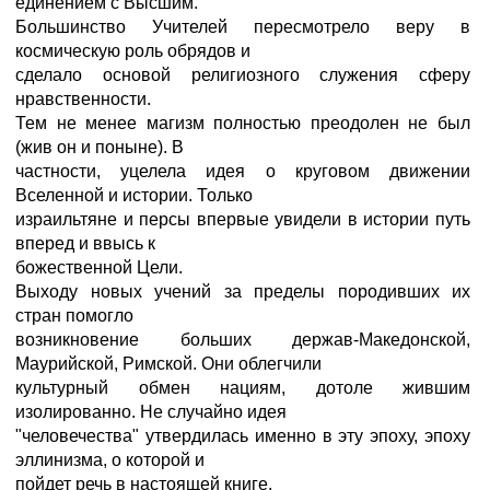
единением с Высшим.
Большинство Учителей пересмотрело веру в
космическую роль обрядов и
сделало основой религиозного служения сферу
нравственности.
Тем не менее магизм полностью преодолен не был
(жив он и поныне). В
частности, уцелела идея о круговом движении
Вселенной и истории. Только
израильтяне и персы впервые увидели в истории путь
вперед и ввысь к
божественной Цели.
Выходу новых учений за пределы породивших их
стран помогло
возникновение больших держав-Македонской,
Маурийской, Римской. Они облегчили
культурный обмен нациям, дотоле жившим
изолированно. Не случайно идея
"человечества" утвердилась именно в эту эпоху, эпоху
эллинизма, о которой и
пойдет речь в настоящей книге.