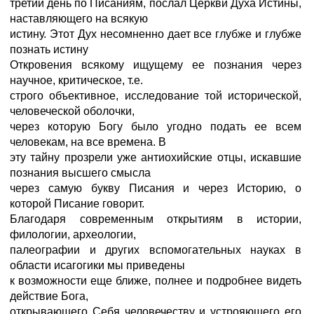
третий день по Писаниям, послал Церкви Духа Истины,
наставляющего на всякую
истину. Этот Дух несомненно дает все глубже и глубже
познать истину
Откровения всякому ищущему ее познания через
научное, критическое, т.е.
строго объективное, исследование той исторической,
человеческой оболочки,
через которую Богу было угодно подать ее всем
человекам, на все времена. В
эту тайну прозрели уже антиохийские отцы, искавшие
познания высшего смысла
через самую букву Писания и через Историю, о
которой Писание говорит.
Благодаря современным открытиям в истории,
филологии, археологии,
палеографии и других вспомогательных науках в
области исагогики мы приведены
к возможности еще ближе, полнее и подробнее видеть
действие Бога,
открывающего Себя человечеству и устрояющего его