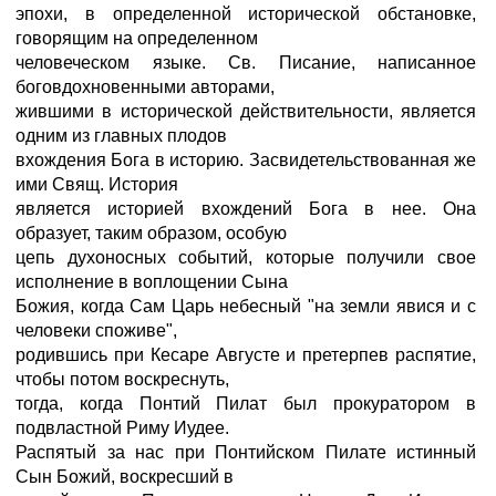
эпохи, в определенной исторической обстановке,
говорящим на определенном
человеческом языке. Св. Писание, написанное
боговдохновенными авторами,
жившими в исторической действительности, является
одним из главных плодов
вхождения Бога в историю. Засвидетельствованная же
ими Свящ. История
является историей вхождений Бога в нее. Она
образует, таким образом, особую
цепь духоносных событий, которые получили свое
исполнение в воплощении Сына
Божия, когда Сам Царь небесный "на земли явися и с
человеки споживе",
родившись при Кесаре Августе и претерпев распятие,
чтобы потом воскреснуть,
тогда, когда Понтий Пилат был прокуратором в
подвластной Риму Иудее.
Распятый за нас при Понтийском Пилате истинный
Сын Божий, воскресший в