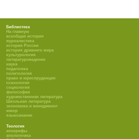
Библиотека
На главную
всеобщая история
журналистика
история России
история древнего мира
культурология
литературоведение
наука
педагогика
политология
право и юриспруденция
психология
социология
философия
художественная литература
Школьная литература
экономика и менеджмент
юмор
языкознание
Теология
апокрифы
апологетика