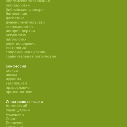
библейские толкования
библиология
библейские словари
богословие
догматика
душепопечительство
екклесиология
история церкви
оккультизм
патрология
религиоведение
сектология
современная церковь
сравнительное богословие
Конфессии
атеизм
ислам
иудаизм
католицизм
православие
протестантизм
Иностранные языки
Английский
Французский
Немецкий
Иврит
Японский