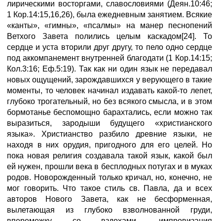
лирическими восторгами, славословиями (Деян.10:46;
1 Кор.14:15,16,26), была ежедневным занятием. Всякие
«канты», «гимны», «псалмы» на манер песнопений
Ветхого Завета полились целым каскадом[24]. То
сердце и уста вторили друг другу, то пело одно сердце
под аккомпанемент внутренней благодати (1 Кор.14:15;
Кол.3:16; Еф.5:19). Так как ни один язык не передавал
новых ощущений, зарождавшихся у верующего в такие
моменты, то человек начинал издавать какой-то лепет,
глубоко трогательный, но без всякого смысла, и в этом
бормотанье беспомощно барахтались, если можно так
выразиться, зародыши будущего «христианского
языка». Христианство разбило древние языки, не
находя в них орудия, пригодного для его целей. Но
пока новая религия создавала такой язык, какой был
ей нужен, прошли века в бесплодных потугах и в муках
родов. Новорожденный только кричал, но, конечно, не
мог говорить. Что такое стиль св. Павла, да и всех
авторов Нового Завета, как не бесформенная,
вылетающая из глубоко взволнованной груди,
вперемежку со вздохами, импровизация