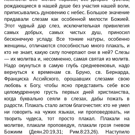
рождающиеся в нашей душе без участия нашей воли,
приписывались дуновению с небес. Большое значение
придавали слезам как особенной милости Божией.
Этот чудный дар слез, исключительная привилегия
самых добрых, самых чистых душ, приносил
бесконечную усладу. Все тонкие натуры, особенно
женщины, отличаются способностью много плакать, и
кто не знает, какую силу почерпают они в ней? Слезы
— их молитва и, несомненно, самая святая из молитв.
Надо окунуться в самую глубь средневековья, надо
вернуться к временам св. Бруно, св. Бернарда,
Франциска Ассийского, орошавших слезами свою
любовь к Богу, чтобы ясно представить себе всю
целомудренную грусть первых дней христианства,
когда буквально сеяли в слезах, дабы пожать в
радости. Плакать стало актом благочестия: кто не умел
ни говорить на чужих языках, ни проповедовать, ни
творить чудеса, тот просто плакал. Плакали на
молитве, плакали проповедуя, плакали грозя гневом
Божиим (Деян.20:19,31; Рим.8:23,26). Наступило