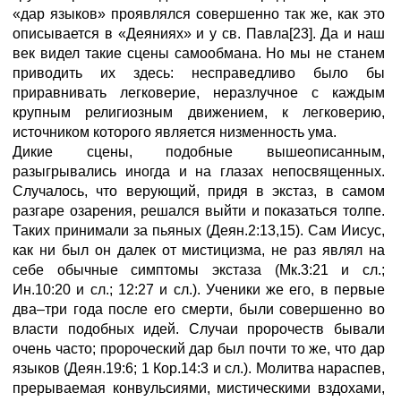
«дар языков» проявлялся совершенно так же, как это
описывается в «Деяниях» и у св. Павла[23]. Да и наш
век видел такие сцены самообмана. Но мы не станем
приводить их здесь: несправедливо было бы
приравнивать легковерие, неразлучное с каждым
крупным религиозным движением, к легковерию,
источником которого является низменность ума.
Дикие сцены, подобные вышеописанным,
разыгрывались иногда и на глазах непосвященных.
Случалось, что верующий, придя в экстаз, в самом
разгаре озарения, решался выйти и показаться толпе.
Таких принимали за пьяных (Деян.2:13,15). Сам Иисус,
как ни был он далек от мистицизма, не раз являл на
себе обычные симптомы экстаза (Мк.3:21 и сл.;
Ин.10:20 и сл.; 12:27 и сл.). Ученики же его, в первые
два–три года после его смерти, были совершенно во
власти подобных идей. Случаи пророчеств бывали
очень часто; пророческий дар был почти то же, что дар
языков (Деян.19:6; 1 Кор.14:3 и сл.). Молитва нараспев,
прерываемая конвульсиями, мистическими вздохами,