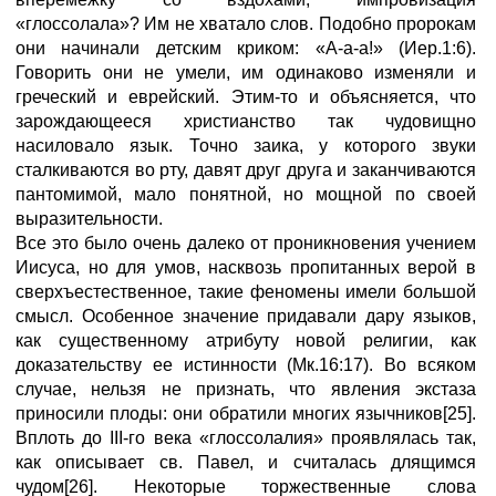
«глоссолала»? Им не хватало слов. Подобно пророкам
они начинали детским криком: «А-а-а!» (Иер.1:6).
Говорить они не умели, им одинаково изменяли и
греческий и еврейский. Этим-то и объясняется, что
зарождающееся христианство так чудовищно
насиловало язык. Точно заика, у которого звуки
сталкиваются во рту, давят друг друга и заканчиваются
пантомимой, мало понятной, но мощной по своей
выразительности.
Все это было очень далеко от проникновения учением
Иисуса, но для умов, насквозь пропитанных верой в
сверхъестественное, такие феномены имели большой
смысл. Особенное значение придавали дару языков,
как существенному атрибуту новой религии, как
доказательству ее истинности (Мк.16:17). Во всяком
случае, нельзя не признать, что явления экстаза
приносили плоды: они обратили многих язычников[25].
Вплоть до III-го века «глоссолалия» проявлялась так,
как описывает св. Павел, и считалась длящимся
чудом[26]. Некоторые торжественные слова