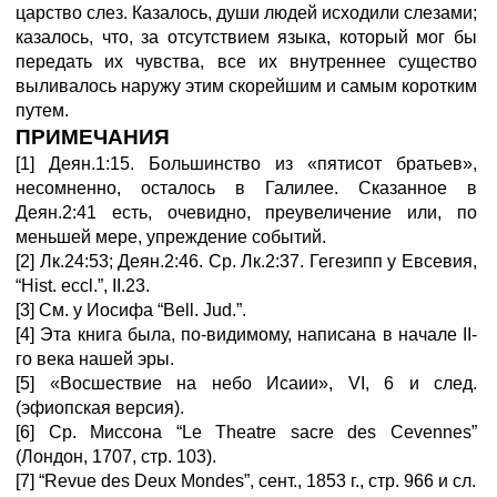
царство слез. Казалось, души людей исходили слезами;
казалось, что, за отсутствием языка, который мог бы
передать их чувства, все их внутреннее существо
выливалось наружу этим скорейшим и самым коротким
путем.
ПРИМЕЧАНИЯ
[1] Деян.1:15. Большинство из «пятисот братьев»,
несомненно, осталось в Галилее. Сказанное в
Деян.2:41 есть, очевидно, преувеличение или, по
меньшей мере, упреждение событий.
[2] Лк.24:53; Деян.2:46. Ср. Лк.2:37. Гегезипп у Евсевия,
“Hist. eccl.”, II.23.
[3] См. у Иосифа “Bell. Jud.”.
[4] Эта книга была, по-видимому, написана в начале II-
го века нашей эры.
[5] «Восшествие на небо Исаии», VI, 6 и след.
(эфиопская версия).
[6] Ср. Миссона “Le Theatre sacre des Cevennes”
(Лондон, 1707, стр. 103).
[7] “Revue des Deux Mondes”, сент., 1853 г., стр. 966 и сл.