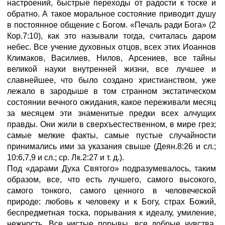
настроений, быстрые переходы от радости к тоске и
обратно. А такое моральное состояние приводит душу
в постоянное общение с Богом. «Печаль ради Бога» (2
Кор.7:10), как это называли тогда, считалась даром
небес. Все учение духовных отцов, всех этих Иоаннов
Климаков, Василиев, Нилов, Арсениев, все тайны
великой науки внутренней жизни, все лучшее и
славнейшее, что было создано христианством, уже
лежало в зародыше в том странном экстатическом
состоянии вечного ожидания, какое переживали месяц
за месяцем эти знаменитые предки всех алчущих
правды. Они жили в сверхъестественном, в мире грез;
самые мелкие факты, самые пустые случайности
принимались ими за указания свыше (Деян.8:26 и сл.;
10:6,7,9 и сл.; ср. Лк.2:27 и т. д.).
Под «дарами Духа Святого» подразумевалось, таким
образом, все, что есть лучшего, самого высокого,
самого тонкого, самого ценного в человеческой
природе: любовь к человеку и к Богу, страх Божий,
беспредметная тоска, порывания к идеалу, умиление,
нежность. Все чистые порывы, все добрые чувства,