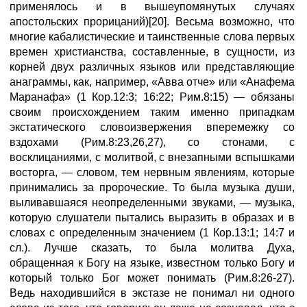
применялось и в вышеупомянутых случаях
апостольских прорицаний)[20]. Весьма возможно, что
многие кабалистические и таинственные слова первых
времен христианства, составленные, в сущности, из
корней двух различных языков или представляющие
анаграммы, как, например, «Авва отче» или «Анафема
Маранафа» (1 Кор.12:3; 16:22; Рим.8:15) — обязаны
своим происхождением таким именно припадкам
экстатического словоизвержения вперемежку со
вздохами (Рим.8:23,26,27), со стонами, с
восклицаниями, с молитвой, с внезапными вспышками
восторга, — словом, тем нервным явлениям, которые
принимались за пророческие. То была музыка души,
выливавшаяся неопределенными звуками, — музыка,
которую слушатели пытались выразить в образах и в
словах с определенным значением (1 Кор.13:1; 14:7 и
сл.). Лучше сказать, то была молитва Духа,
обращенная к Богу на языке, известном только Богу и
который только Бог может понимать (Рим.8:26-27).
Ведь находившийся в экстазе не понимал ни одного