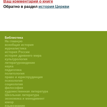
Ваш комментарий о книге
Обратно в раздел
история Церкви
Библиотека
На главную
всеобщая история
журналистика
история России
история древнего мира
культурология
литературоведение
наука
педагогика
политология
право и юриспруденция
психология
социология
философия
художественная литература
Школьная литература
экономика и менеджмент
юмор
языкознание