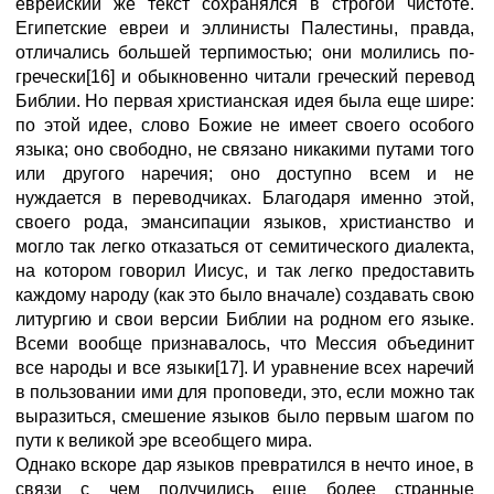
еврейский же текст сохранялся в строгой чистоте.
Египетские евреи и эллинисты Палестины, правда,
отличались большей терпимостью; они молились по-
гречески[16] и обыкновенно читали греческий перевод
Библии. Но первая христианская идея была еще шире:
по этой идее, слово Божие не имеет своего особого
языка; оно свободно, не связано никакими путами того
или другого наречия; оно доступно всем и не
нуждается в переводчиках. Благодаря именно этой,
своего рода, эмансипации языков, христианство и
могло так легко отказаться от семитического диалекта,
на котором говорил Иисус, и так легко предоставить
каждому народу (как это было вначале) создавать свою
литургию и свои версии Библии на родном его языке.
Всеми вообще признавалось, что Мессия объединит
все народы и все языки[17]. И уравнение всех наречий
в пользовании ими для проповеди, это, если можно так
выразиться, смешение языков было первым шагом по
пути к великой эре всеобщего мира.
Однако вскоре дар языков превратился в нечто иное, в
связи с чем получились еще более странные