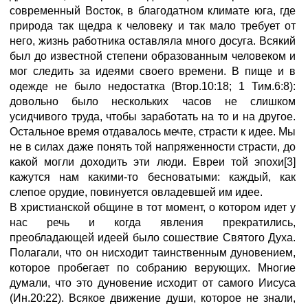
современный Восток, в благодатном климате юга, где
природа так щедра к человеку и так мало требует от
него, жизнь работника оставляла много досуга. Всякий
был до известной степени образованным человеком и
мог следить за идеями своего времени. В пище и в
одежде не было недостатка (Втор.10:18; 1 Тим.6:8):
довольно было нескольких часов не слишком
усидчивого труда, чтобы заработать на то и на другое.
Остальное время отдавалось мечте, страсти к идее. Мы
не в силах даже понять той напряженности страсти, до
какой могли доходить эти люди. Евреи той эпохи[3]
кажутся нам какими-то бесноватыми: каждый, как
слепое орудие, повинуется овладевшей им идее.
В христианской общине в тот момент, о котором идет у
нас речь и когда явления прекратились,
преобладающей идеей было сошествие Святого Духа.
Полагали, что он нисходит таинственным дуновением,
которое пробегает по собранию верующих. Многие
думали, что это дуновение исходит от самого Иисуса
(Ин.20:22). Всякое движение души, которое не знали,