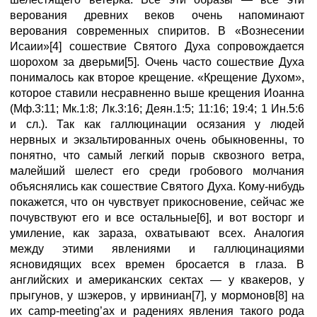
верования древних веков очень напоминают
верования современных спиритов. В «Вознесении
Исаии»[4] сошествие Святого Духа сопровождается
шорохом за дверьми[5]. Очень часто сошествие Духа
понималось как второе крещение. «Крещение Духом»,
которое ставили несравненно выше крещения Иоанна
(Мф.3:11; Мк.1:8; Лк.3:16; Деян.1:5; 11:16; 19:4; 1 Ин.5:6
и сл.). Так как галлюцинации осязания у людей
нервных и экзальтированных очень обыкновенны, то
понятно, что самый легкий порыв сквозного ветра,
малейший шелест его среди гробового молчания
объяснялись как сошествие Святого Духа. Кому-нибудь
покажется, что он чувствует прикосновение, сейчас же
почувствуют его и все остальные[6], и вот восторг и
умиление, как зараза, охватывают всех. Аналогия
между этими явлениями и галлюцинациями
ясновидящих всех времен бросается в глаза. В
английских и американских сектах — у квакеров, у
прыгунов, у шэкеров, у ирвиниан[7], у мормонов[8] на
их camp-meeting’ах и радениях явления такого рода