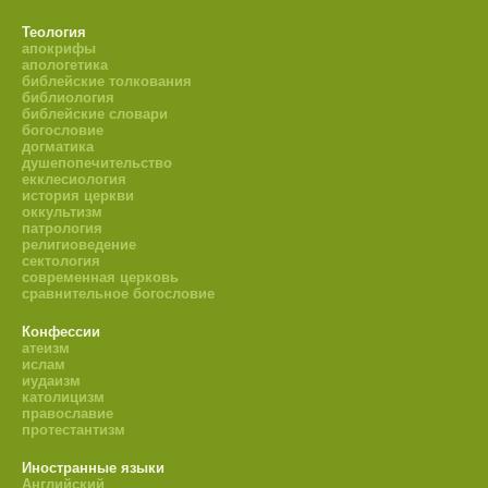
Теология
апокрифы
апологетика
библейские толкования
библиология
библейские словари
богословие
догматика
душепопечительство
екклесиология
история церкви
оккультизм
патрология
религиоведение
сектология
современная церковь
сравнительное богословие
Конфессии
атеизм
ислам
иудаизм
католицизм
православие
протестантизм
Иностранные языки
Английский