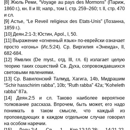
[8] Жюль Реми, “Voyage au pays des Mormons” (Париж,
1860 г.), кн. II и III; напр., том I, стр. 259–260; т. II, стр. 470
и сл.
[9] Астье, “Le Reveil religieux des Etats-Unis” (Лозанна,
1859 г.).
[10] Деян.2:1-3; Юстин, Apol., I, 50.
[11] Выражение «огненный язык» по-еврейски означает
просто «огонь» (Ис.5:24). Ср. Виргилия «Энеида», II,
682-684.
[12] Ямвлих (De myst., отд. III, гл. 6) излагает целую
теорию таких сошествий Св. Духа, сопровождавшихся
световыми явлениями.
[13] Ср. Вавилонский Талмуд, Хагига, 14b, Мидрашим
“Schir hasschirim rabba”, 10b; “Ruth rabba” 42a; “Koheleth
rabba” 87a.
[14] Деян.2:5 и сл. Таково наиболее вероятное
толкование рассказа. Впрочем, быть может, его надо
понимать в таком смысле, что каждый из
проповедующих в каждом отдельном случае говорил
на особом наречии.
[15] Деян.2:4. Ср. 1 Кор.12:10,28; 14:21-22.