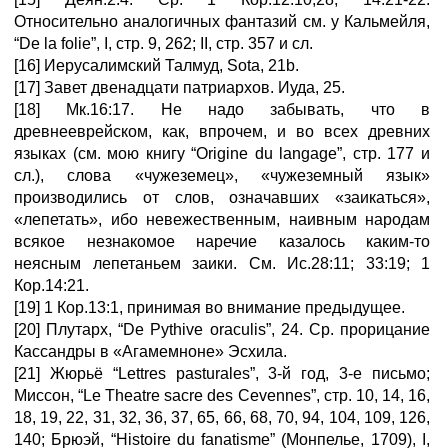
Относительно аналогичных фантазий см. у Кальмейля,
“De la folie”, I, стр. 9, 262; II, стр. 357 и сл.
[16] Иерусалимский Талмуд, Sota, 21b.
[17] Завет двенадцати патриархов. Иуда, 25.
[18] Мк.16:17. Не надо забывать, что в
древнееврейском, как, впрочем, и во всех древних
языках (см. мою книгу “Origine du langage”, стр. 177 и
сл.), слова «чужеземец», «чужеземный язык»
производились от слов, означавших «заикаться»,
«лепетать», ибо невежественным, наивным народам
всякое незнакомое наречие казалось каким-то
неясным лепетаньем заики. См. Ис.28:11; 33:19; 1
Кор.14:21.
[19] 1 Кор.13:1, принимая во внимание предыдущее.
[20] Плутарх, “De Pythive oraculis”, 24. Ср. прорицание
Кассандры в «Агамемноне» Эсхила.
[21] Жюрьё “Lettres pasturales”, 3-й год, 3-е письмо;
Миссон, “Le Theatre sacre des Cevennes”, стр. 10, 14, 16,
18, 19, 22, 31, 32, 36, 37, 65, 66, 68, 70, 94, 104, 109, 126,
140; Брюэй, “Histoire du fanatisme” (Монпелье, 1709), I,