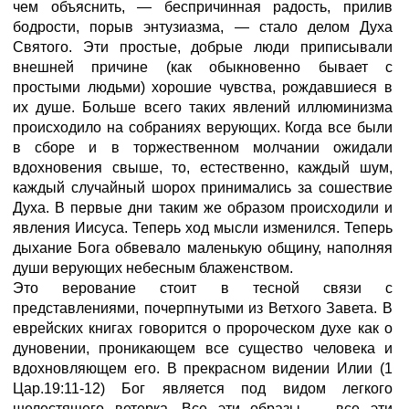
чем объяснить, — беспричинная радость, прилив
бодрости, порыв энтузиазма, — стало делом Духа
Святого. Эти простые, добрые люди приписывали
внешней причине (как обыкновенно бывает с
простыми людьми) хорошие чувства, рождавшиеся в
их душе. Больше всего таких явлений иллюминизма
происходило на собраниях верующих. Когда все были
в сборе и в торжественном молчании ожидали
вдохновения свыше, то, естественно, каждый шум,
каждый случайный шорох принимались за сошествие
Духа. В первые дни таким же образом происходили и
явления Иисуса. Теперь ход мысли изменился. Теперь
дыхание Бога обвевало маленькую общину, наполняя
души верующих небесным блаженством.
Это верование стоит в тесной связи с
представлениями, почерпнутыми из Ветхого Завета. В
еврейских книгах говорится о пророческом духе как о
дуновении, проникающем все существо человека и
вдохновляющем его. В прекрасном видении Илии (1
Цар.19:11-12) Бог является под видом легкого
шелестящего ветерка. Все эти образы — все эти