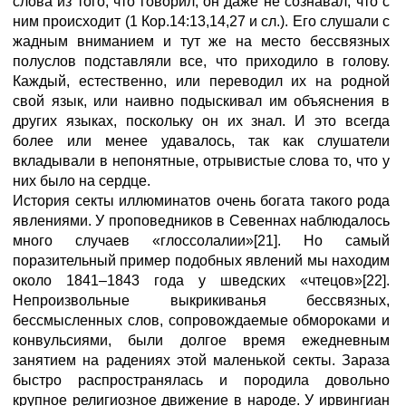
слова из того, что говорил; он даже не сознавал, что с
ним происходит (1 Кор.14:13,14,27 и сл.). Его слушали с
жадным вниманием и тут же на место бессвязных
полуслов подставляли все, что приходило в голову.
Каждый, естественно, или переводил их на родной
свой язык, или наивно подыскивал им объяснения в
других языках, поскольку он их знал. И это всегда
более или менее удавалось, так как слушатели
вкладывали в непонятные, отрывистые слова то, что у
них было на сердце.
История секты иллюминатов очень богата такого рода
явлениями. У проповедников в Севеннах наблюдалось
много случаев «глоссолалии»[21]. Но самый
поразительный пример подобных явлений мы находим
около 1841–1843 года у шведских «чтецов»[22].
Непроизвольные выкрикиванья бессвязных,
бессмысленных слов, сопровождаемые обмороками и
конвульсиями, были долгое время ежедневным
занятием на радениях этой маленькой секты. Зараза
быстро распространялась и породила довольно
крупное религиозное движение в народе. У ирвингиан