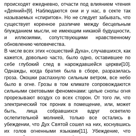
происходят ежедневно, отчасти под влиянием чтения
«Деяний»[9]. Наблюдаются они и у нас, в секте так
называемых «спиритов». Но не следует забывать, что
существует коренное различие между бесцельным
блужданием мысли, не имеющим никакой будущности,
и иллюзиями, сопутствующими нравственному
обновлению человечества.
В числе всех этих «сошествий Духа», случавшихся, как
кажется, довольно часто, было одно, оставившее по
себе глубокий след в нарождавшейся церкви[10].
Однажды, когда братия была в сборе, разразилась
гроза. Окошки распахнуло сильным ветром, все небо
было в огне. Грозы в том климате сопровождаются
сильными световыми феноменами: целые снопы огня
прорезывают воздух со всех сторон. От того ли, что
электрический ток проник в помещение, или, может
быть, лица собравшихся вдруг осветило
ослепительной молнией, только все остались в
убеждении, что Дух Святой сошел на них, коснувшись
их голов огненными языками[11]. Убеждение, что