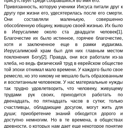
присутствует среди собравшихся во имя его.
Привязанность, которую ученики Иисуса питали друг к
другу при жизни его, удесятерилась после его смерти.
Они составляли маленькую, совершенно
обособленную общину, жившую своей жизнью. Их было
в Иерусалиме около ста двадцати человек[1].
Благочестие их было истинное, горячее благочестие,
хотя и заключенное еще в рамки иудаизма.
Иерусалимский храм был для них главным местом
поклонения Богу[2]. Правда, они все работали из-за
хлеба, но ведь физический труд в еврейском обществе
той эпохи отнимал мало времени. У каждого было свое
ремесло, но это никому не мешало быть образованным
и воспитанным человеком. У нас материальные нужды
так трудно удовлетворить, что человеку, живущему
трудами рук своих, приходится работать по
двенадцать, по пятнадцать часов в сутки; только
счастливцы, обладающие досугом, могут жить для
души; приобретение знаний обходится дорого и
доступно немногим. Но в те времена, в обществах
древности, о которых нам дает еще некоторое понятие