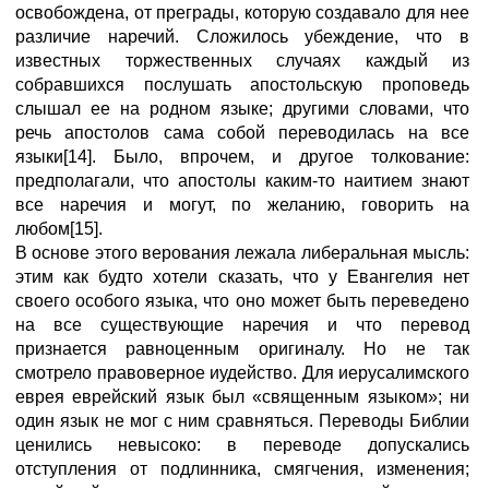
освобождена, от преграды, которую создавало для нее
различие наречий. Сложилось убеждение, что в
известных торжественных случаях каждый из
собравшихся послушать апостольскую проповедь
слышал ее на родном языке; другими словами, что
речь апостолов сама собой переводилась на все
языки[14]. Было, впрочем, и другое толкование:
предполагали, что апостолы каким-то наитием знают
все наречия и могут, по желанию, говорить на
любом[15].
В основе этого верования лежала либеральная мысль:
этим как будто хотели сказать, что у Евангелия нет
своего особого языка, что оно может быть переведено
на все существующие наречия и что перевод
признается равноценным оригиналу. Но не так
смотрело правоверное иудейство. Для иерусалимского
еврея еврейский язык был «священным языком»; ни
один язык не мог с ним сравняться. Переводы Библии
ценились невысоко: в переводе допускались
отступления от подлинника, смягчения, изменения;