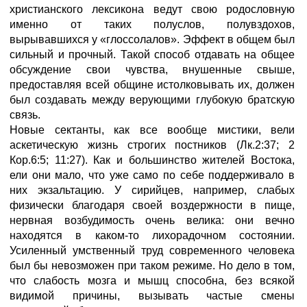
христианского лексикона ведут свою родословную
именно от таких полуслов, полувздохов,
вырывавшихся у «глоссолалов». Эффект в общем был
сильный и прочный. Такой способ отдавать на общее
обсуждение свои чувства, внушенные свыше,
предоставляя всей общине истолковывать их, должен
был создавать между верующими глубокую братскую
связь.
Новые сектанты, как все вообще мистики, вели
аскетическую жизнь строгих постников (Лк.2:37; 2
Кор.6:5; 11:27). Как и большинство жителей Востока,
ели они мало, что уже само по себе поддерживало в
них экзальтацию. У сирийцев, например, слабых
физически благодаря своей воздержности в пище,
нервная возбудимость очень велика: они вечно
находятся в каком-то лихорадочном состоянии.
Усиленный умственный труд современного человека
был бы невозможен при таком режиме. Но дело в том,
что слабость мозга и мышц способна, без всякой
видимой причины, вызывать частые смены