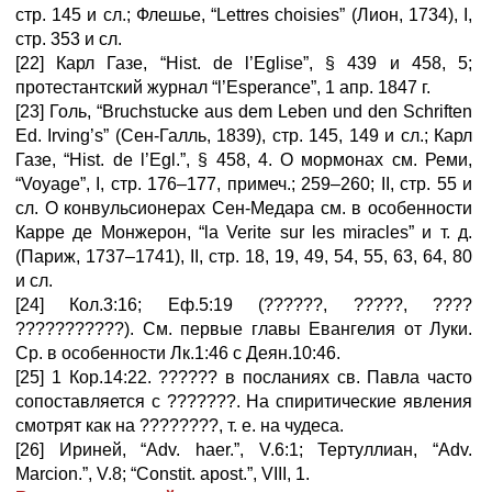
стр. 145 и сл.; Флешье, “Lettres choisies” (Лион, 1734), I,
стр. 353 и сл.
[22] Карл Газе, “Hist. de l’Eglise”, § 439 и 458, 5;
протестантский журнал “l’Esperance”, 1 апр. 1847 г.
[23] Голь, “Bruchstucke aus dem Leben und den Schriften
Ed. Irving’s” (Сен-Галль, 1839), стр. 145, 149 и сл.; Карл
Газе, “Hist. de l’Egl.”, § 458, 4. О мормонах см. Реми,
“Voyage”, I, стр. 176–177, примеч.; 259–260; II, стр. 55 и
сл. О конвульсионерах Сен-Медара см. в особенности
Карре де Монжерон, “la Verite sur les miracles” и т. д.
(Париж, 1737–1741), II, стр. 18, 19, 49, 54, 55, 63, 64, 80
и сл.
[24] Кол.3:16; Еф.5:19 (??????, ?????, ????
???????????). См. первые главы Евангелия от Луки.
Ср. в особенности Лк.1:46 с Деян.10:46.
[25] 1 Кор.14:22. ?????? в посланиях св. Павла часто
сопоставляется с ???????. На спиритические явления
смотрят как на ????????, т. е. на чудеса.
[26] Ириней, “Adv. haer.”, V.6:1; Тертуллиан, “Adv.
Marcion.”, V.8; “Constit. apost.”, VIII, 1.