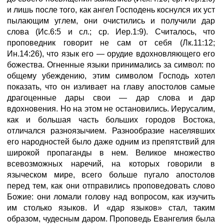
и лишь после того, как ангел Господень коснулся их уст
пылающим углем, они очистились и получили дар
слова (Ис.6:5 и сл.; ср. Иер.1:9). Считалось, что
проповедник говорит не сам от себя (Лк.11:12;
Ин.14:26), что язык его — орудие вдохновляющего его
божества. Огненные языки принимались за символ: по
общему убеждению, этим символом Господь хотел
показать, что он изливает на главу апостолов самые
драгоценные дары свои — дар слова и дар
вдохновения. Но на этом не остановились. Иерусалим,
как и большая часть больших городов Востока,
отличался разноязычием. Разнообразие населявших
его народностей было даже одним из препятствий для
широкой пропаганды в нем. Великое множество
всевозможных наречий, на которых говорили в
языческом мире, всего больше пугало апостолов
перед тем, как они отправились проповедовать слово
Божие: они ломали голову над вопросом, как изучить
им столько языков. И «дар языков» стал, таким
образом, чудесным даром. Проповедь Евангелия была