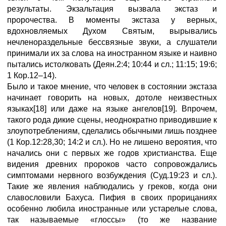
результаты. Экзальтация вызвала экстаз и
пророчества. В моменты экстаза у верных,
вдохновляемых Духом Святым, вырывались
нечленораздельные бессвязные звуки, а слушатели
принимали их за слова на иностранном языке и наивно
пытались истолковать (Деян.2:4; 10:44 и сл.; 11:15; 19:6;
1 Кор.12–14).
Было и такое мнение, что человек в состоянии экстаза
начинает говорить на новых, дотоле неизвестных
языках[18] или даже на языке ангелов[19]. Впрочем,
такого рода дикие сцены, неоднократно приводившие к
злоупотреблениям, сделались обычными лишь позднее
(1 Кор.12:28,30; 14:2 и сл.). Но не лишено вероятия, что
начались они с первых же годов христианства. Еще
видения древних пророков часто сопровождались
симптомами нервного возбуждения (Суд.19:23 и сл.).
Такие же явления наблюдались у греков, когда они
славословили Бахуса. Пифия в своих прорицаниях
особенно любила иностранные или устарелые слова,
так называемые «глоссы» (то же название