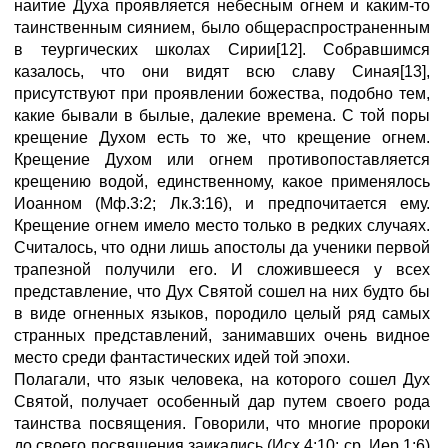
наитие Духа проявляется небесным огнем и каким-то
таинственным сиянием, было общераспространенным
в теургических школах Сирии[12]. Собравшимся
казалось, что они видят всю славу Синая[13],
присутствуют при проявлении божества, подобно тем,
какие бывали в былые, далекие времена. С той поры
крещение Духом есть то же, что крещение огнем.
Крещение Духом или огнем противопоставляется
крещению водой, единственному, какое применялось
Иоанном (Мф.3:2; Лк.3:16), и предпочитается ему.
Крещение огнем имело место только в редких случаях.
Считалось, что одни лишь апостолы да ученики первой
трапезной получили его. И сложившееся у всех
представление, что Дух Святой сошел на них будто бы
в виде огненных языков, породило целый ряд самых
странных представлений, занимавших очень видное
место среди фантастических идей той эпохи.
Полагали, что язык человека, на которого сошел Дух
Святой, получает особенный дар путем своего рода
таинства посвящения. Говорили, что многие пророки
до своего посвящения заикались (Исх.4:10; ср. Иер.1:6)