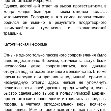
протестантской Реформы.
Однако, достойный ответ на вызов протестантизма в
конце концов был дан - таким ответом явилась
католическая Реформа; и что самое поразительное,
родился он именно в результате плодотворного
взаимодействия гуманизма и схоластической
традиции.
Католическая Реформа
Отныне одного только пассивного сопротивления было
явно недостаточно. Впрочем, католики зачастую были
неспособны даже сопротивляться, все дальше
отступая под натиском активного меньшинства. В то же
время нередко они проявляли подлинный героизм и
незаурядную отвагу. Здесь нельзя не упомянуть
решительности швейцарского города Фрибурга, очень
быстро сделавшего выбор в пользу Римской Церкви:
протестантские проповедники изгонялись за пределы
города, а учителя ортодоксальной веры всячески
поощрялись. Можно также вспомнить, как на крутые