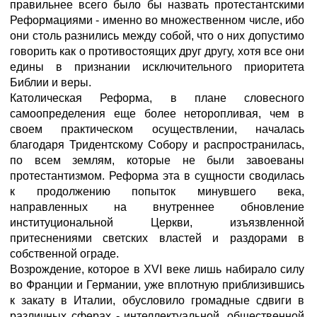
правильнее всего было бы назвать протестантскими
Реформациями - именно во множественном числе, ибо
они столь разнились между собой, что о них допустимо
говорить как о противостоящих друг другу, хотя все они
едины в признании исключительного приоритета
Библии и веры.
Католическая Реформа, в плане словесного
самоопределения еще более неторопливая, чем в
своем практическом осуществлении, началась
благодаря Тридентскому Собору и распространилась,
по всем землям, которые не были завоеваны
протестантизмом. Реформа эта в сущности сводилась
к продолжению попыток минувшего века,
направленных на внутреннее обновление
институциональной Церкви, изъязвленной
притеснениями светских властей и раздорами в
собственной ограде.
Возрождение, которое в XVI веке лишь набирало силу
во Франции и Германии, уже вплотную приблизившись
к закату в Италии, обусловило громадные сдвиги в
различных сферах - интеллектуальной, общественной