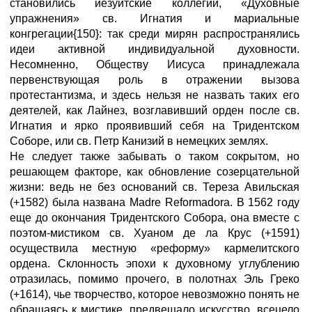
становились иезуитские коллегии, «Духовные
упражнения» св. Игнатия и мариальные
конгрегации{150}: так среди мирян распространялись
идеи активной индивидуальной духовности.
Несомненно, Обществу Иисуса принадлежала
первенствующая роль в отражении вызова
протестантизма, и здесь нельзя не назвать таких его
деятелей, как Лайнез, возглавивший орден после св.
Игнатия и ярко проявивший себя на Тридентском
Соборе, или св. Петр Канизий в немецких землях.
Не следует также забывать о таком сокрытом, но
решающем факторе, как обновление созерцательной
жизни: ведь не без оснований св. Тереза Авильская
(+1582) была названа Madre Reformadora. В 1562 году
еще до окончания Тридентского Собора, она вместе с
поэтом-мистиком св. Хуаном де ла Крус (+1591)
осуществила местную «реформу» кармелитского
ордена. Склонность эпохи к духовному углублению
отразилась, помимо прочего, в полотнах Эль Греко
(+1614), чье творчество, которое невозможно понять не
обращаясь к мистике, предвещало искусство, всецело