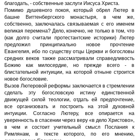
благодать, - собственные заслуги Иисуса Христа.
Помимо душевного покоя, который обрел Лютер в
башне Виттенбергского монастыря, в чем же,
собственно, заключалась связываемая с его именем
великая перемена? Дело, конечно, не только в том, что
(как долго считали протестантские историки) Лютер
предложил принципиально новое прочтение
Евангелия, ибо по существу отцы Церкви и богословы
средних веков также рассматривали справедливость
Божию как милосердие, но прежде всего - в
блистательной интуиции, на которой отныне строится
новое богословие.
Вызов Лютеровой реформы заключается в стремлении
сделать эту богословскую истину единственной
движущей силой теологии, отдать ей предпочтение,
все организовать и построить на этой духовной
интуиции. Согласно Лютеру, все опирается на
уверенность в спасении через веру «в дело Христово»,
в чем и состоит учительный смысл Послания к
Римлянам, в тексте которого, по его мнению,