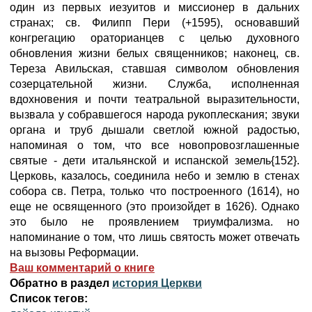
один из первых иезуитов и миссионер в дальних
странах; св. Филипп Пери (+1595), основавший
конгрегацию ораторианцев с целью духовного
обновления жизни белых священников; наконец, св.
Тереза Авильская, ставшая символом обновления
созерцательной жизни. Служба, исполненная
вдохновения и почти театральной выразительности,
вызвала у собравшегося народа рукоплескания; звуки
органа и труб дышали светлой южной радостью,
напоминая о том, что все новопровозглашенные
святые - дети итальянской и испанской земель{152}.
Церковь, казалось, соединила небо и землю в стенах
собора св. Петра, только что построенного (1614), но
еще не освященного (это произойдет в 1626). Однако
это было не проявлением триумфализма. но
напоминание о том, что лишь святость может отвечать
на вызовы Реформации.
Ваш комментарий о книге
Обратно в раздел
история Церкви
Список тегов: