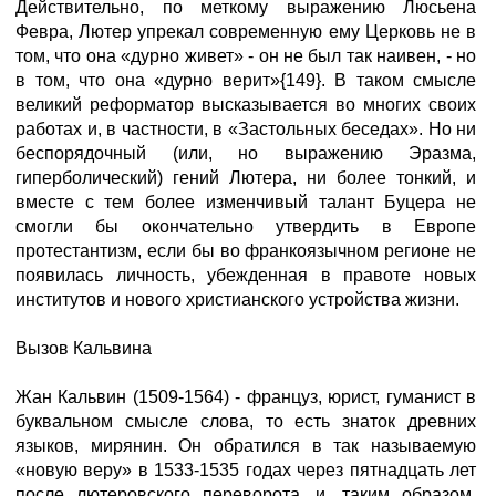
Действительно, по меткому выражению Люсьена
Февра, Лютер упрекал современную ему Церковь не в
том, что она «дурно живет» - он не был так наивен, - но
в том, что она «дурно верит»{149}. В таком смысле
великий реформатор высказывается во многих своих
работах и, в частности, в «Застольных беседах». Но ни
беспорядочный (или, но выражению Эразма,
гиперболический) гений Лютера, ни более тонкий, и
вместе с тем более изменчивый талант Буцера не
смогли бы окончательно утвердить в Европе
протестантизм, если бы во франкоязычном регионе не
появилась личность, убежденная в правоте новых
институтов и нового христианского устройства жизни.
Вызов Кальвина
Жан Кальвин (1509-1564) - француз, юрист, гуманист в
буквальном смысле слова, то есть знаток древних
языков, мирянин. Он обратился в так называемую
«новую веру» в 1533-1535 годах через пятнадцать лет
после лютеровского переворота, и, таким образом,