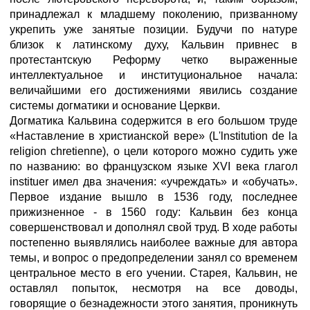
принадлежал к младшему поколению, призванному
укрепить уже занятые позиции. Будучи по натуре
близок к латинскому духу, Кальвин привнес в
протестантскую Реформу четко выраженные
интеллектуальное и институциональное начала:
величайшими его достижениями явились создание
системы догматики и основание Церкви.
Догматика Кальвина содержится в его большом труде
«Наставление в христианской вере» (L'lnstitution de la
religion chretienne), о цели которого можно судить уже
по названию: во французском языке XVI века глагол
instituer имел два значения: «учреждать» и «обучать».
Первое издание вышло в 1536 году, последнее
прижизненное - в 1560 году: Кальвин без конца
совершенствовал и дополнял свой труд. В ходе работы
постепенно выявлялись наиболее важные для автора
темы, и вопрос о предопределении занял со временем
центральное место в его учении. Старея, Кальвин, не
оставлял попыток, несмотря на все доводы,
говорящие о безнадежности этого занятия, проникнуть