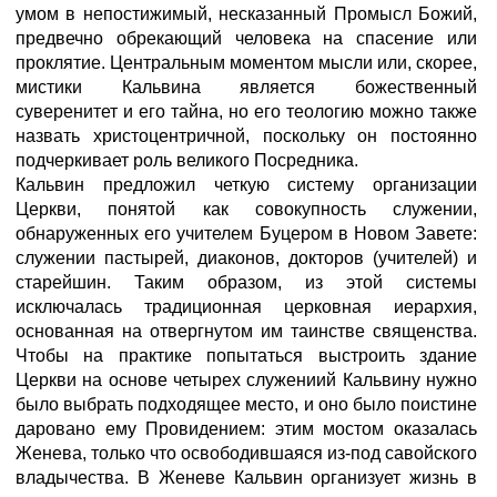
умом в непостижимый, несказанный Промысл Божий,
предвечно обрекающий человека на спасение или
проклятие. Центральным моментом мысли или, скорее,
мистики Кальвина является божественный
суверенитет и его тайна, но его теологию можно также
назвать христоцентричной, поскольку он постоянно
подчеркивает роль великого Посредника.
Кальвин предложил четкую систему организации
Церкви, понятой как совокупность служении,
обнаруженных его учителем Буцером в Новом Завете:
служении пастырей, диаконов, докторов (учителей) и
старейшин. Таким образом, из этой системы
исключалась традиционная церковная иерархия,
основанная на отвергнутом им таинстве священства.
Чтобы на практике попытаться выстроить здание
Церкви на основе четырех служениий Кальвину нужно
было выбрать подходящее место, и оно было поистине
даровано ему Провидением: этим мостом оказалась
Женева, только что освободившаяся из-под савойского
владычества. В Женеве Кальвин организует жизнь в