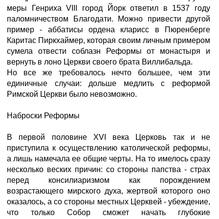
меры Генриха VIII город Йорк ответил в 1537 году
паломничеством Благодати. Можно привести другой
пример - аббатисы ордена кларисс в Пюренберге
Каритас Пиркхаймер, которая своим личным примером
сумела отвести соблазн Реформы от монастыря и
вернуть в лоно Церкви своего брата Виллибальда.
Но все же требовалось нечто большее, чем эти
единичные случаи: дольше медлить с реформой
Римской Церкви было невозможно.
Наброски Реформы
В первой половине XVI века Церковь так и не
приступила к осуществлению католической реформы,
а лишь намечала ее общие черты. На то имелось сразу
несколько веских причин: со стороны папства - страх
перед консилиаризмом как порождением
возрастающего мирского духа, жертвой которого оно
оказалось, а со стороны местных Церквей - убеждение,
что только Собор сможет начать глубокие