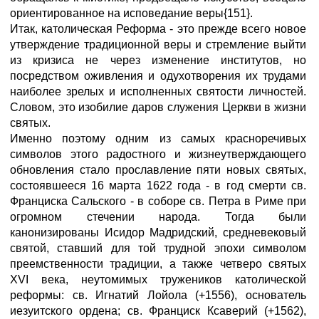
ориентированное на исповедание веры{151}.
Итак, католическая Реформа - это прежде всего новое
утверждение традиционной веры и стремление выйти
из кризиса не через изменение институтов, но
посредством оживления и одухотворения их трудами
наиболее зрелых и исполненных святости личностей.
Словом, это изобилие даров служения Церкви в жизни
святых.
Именно поэтому одним из самых красноречивых
символов этого радостного и жизнеутверждающего
обновления стало прославление пяти новых святых,
состоявшееся 16 марта 1622 года - в год смерти св.
Франциска Сальского - в соборе св. Петра в Риме при
огромном стечении народа. Тогда были
канонизированы Исидор Мадридский, средневековый
святой, ставший для той трудной эпохи символом
преемственности традиции, а также четверо святых
XVI века, неутомимых тружеников католической
реформы: св. Игнатий Лойола (+1556), основатель
иезуитского ордена; св. Франциск Ксаверий (+1562),