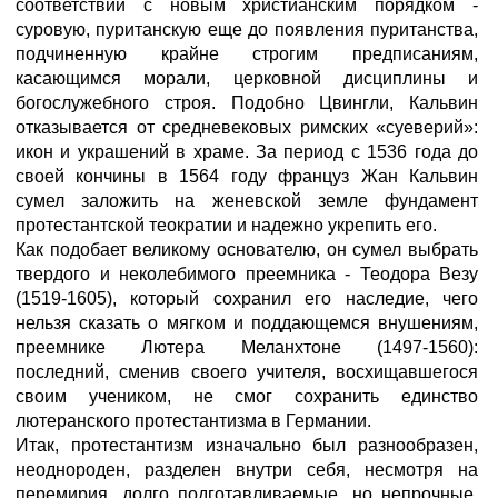
соответствии с новым христианским порядком -
суровую, пуританскую еще до появления пуританства,
подчиненную крайне строгим предписаниям,
касающимся морали, церковной дисциплины и
богослужебного строя. Подобно Цвингли, Кальвин
отказывается от средневековых римских «суеверий»:
икон и украшений в храме. За период с 1536 года до
своей кончины в 1564 году француз Жан Кальвин
сумел заложить на женевской земле фундамент
протестантской теократии и надежно укрепить его.
Как подобает великому основателю, он сумел выбрать
твердого и неколебимого преемника - Теодора Везу
(1519-1605), который сохранил его наследие, чего
нельзя сказать о мягком и поддающемся внушениям,
преемнике Лютера Меланхтоне (1497-1560):
последний, сменив своего учителя, восхищавшегося
своим учеником, не смог сохранить единство
лютеранского протестантизма в Германии.
Итак, протестантизм изначально был разнообразен,
неоднороден, разделен внутри себя, несмотря на
перемирия, долго подготавливаемые, но непрочные.