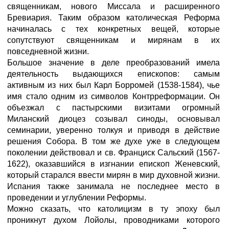
священникам, нового Миссала и расширенного
Бревиария. Таким образом католическая Реформа
начиналась с тех конкретных вещей, которые
сопутствуют священникам и мирянам в их
повседневной жизни.
Большое значение в деле преобразований имела
деятельность выдающихся епископов: самым
активным из них был Карл Борромей (1538-1584), чье
имя стало одним из символов Контрреформации. Он
объезжал с пастырскими визитами огромный
Миланский диоцез созывал синоды, основывал
семинарии, уверенно толкуя и приводя в действие
решения Собора. В том же духе уже в следующем
поколении действовал и св. Франциск Сальский (1567-
1622), оказавшийся в изгнании епископ Женевский,
который старался ввести мирян в мир духовной жизни.
Испания также занимала не последнее место в
проведении и углублении Реформы.
Можно сказать, что католицизм в ту эпоху был
проникнут духом Лойолы, проводниками которого