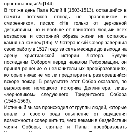
простонародья?»{144}.
В тот же день Папа Юлий II (1503-1513), оставшийся в
памяти потомков отнюдь не праведником и
смиренником, писал: «Не только от церковной
дисциплины, но и вообще от принятого людьми всех
возрастов и состояний образа жизни не осталось
камня на камне»{145}. V Латеранский Собор завершил
свою работу в 1517 году, за семь месяцев до выхода на
арену христианской истории Лютера. Будучи
последним Собором перед началом Реформации, он
принял решение о незначительных преобразованиях,
которые никак не могли предотвратить разгоревшийся
вскоре пожар. В результате этот Собор оказался, по
выражению немецкого историка Деллингера, лишь
«черновиком» следующего, Тридентского Собора
(1545-1563).
Истинный вызов происходил от группы людей, которые
впали в своего рода опьянение от ощущения
возможности совершить то, чего веками в бездействии
чаяли Соборы, святые и Папы: преобразовать