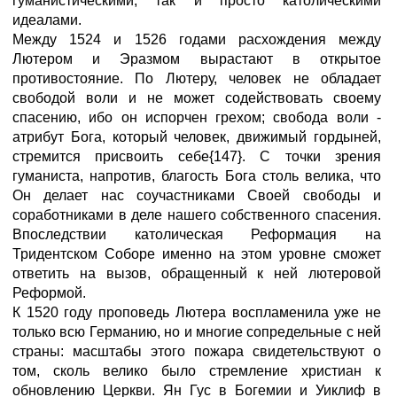
гуманистическими, так и просто католическими
идеалами.
Между 1524 и 1526 годами расхождения между
Лютером и Эразмом вырастают в открытое
противостояние. По Лютеру, человек не обладает
свободой воли и не может содействовать своему
спасению, ибо он испорчен грехом; свобода воли -
атрибут Бога, который человек, движимый гордыней,
стремится присвоить себе{147}. С точки зрения
гуманиста, напротив, благость Бога столь велика, что
Он делает нас соучастниками Своей свободы и
соработниками в деле нашего собственного спасения.
Впоследствии католическая Реформация на
Тридентском Соборе именно на этом уровне сможет
ответить на вызов, обращенный к ней лютеровой
Реформой.
К 1520 году проповедь Лютера воспламенила уже не
только всю Германию, но и многие сопредельные с ней
страны: масштабы этого пожара свидетельствуют о
том, сколь велико было стремление христиан к
обновлению Церкви. Ян Гус в Богемии и Уиклиф в