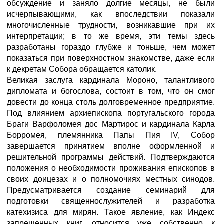
обсуждение и заняло долгие месяцы, не были
исчерпывающими, как впоследствии показали
многочисленные трудности, возникавшие при их
интерпретации; в то же время, эти темы здесь
разработаны гораздо глубже и тоньше, чем может
показаться при поверхностном знакомстве, даже если
к декретам Собора обращается католик.
Великая заслуга кардинала Мороно, талантливого
дипломата и богослова, состоит в том, что он смог
довести до конца столь долговременное предприятие.
Под влиянием архиепископа португальского города
Браги Варфоломея дос Мартирос и кардинала Карла
Борромея, племянника Папы Пия IV, Собор
завершается принятием вполне оформленной и
решительной программы действий. Подтверждаются
положения о необходимости проживания епископов в
своих доицезах и о полномочиях местных синодов.
Предусматривается создание семинарий для
подготовки священнослужителей и разработка
катехизиса для мирян. Такое явление, как Индекс
запрещенных книг, относится уже собственно к