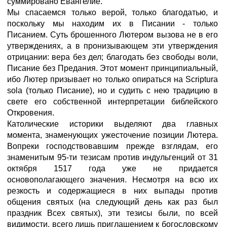
суммировано Евангелие.
Мы спасаемся только верой, только благодатью, и
поскольку мы находим их в Писании - только
Писанием. Суть брошенного Лютером вызова не в его
утверждениях, а в пронизывающем эти утверждения
отрицании: вера без дел; благодать без свободы воли,
Писание без Предания. Этот момент принципиальный,
ибо Лютер призывает но только опираться на Scriptura
sola (только Писание), но и судить с нею традицию в
свете его собственной интерпретации библейского
Откровения.
Католические историки выделяют два главных
момента, знаменующих ужесточение позиции Лютера.
Вопреки господствовавшим прежде взглядам, его
знаменитым 95-ти тезисам против индульгенций от 31
октября 1517 года уже не придается
основополагающего значения. Несмотря на всю их
резкость и содержащиеся в них выпады против
общения святых (на следующий день как раз был
праздник Всех святых), эти тезисы были, по всей
видимости, всего лишь приглашением к богословскому