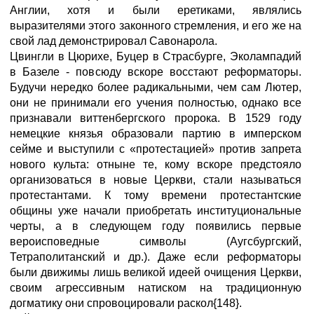
Англии, хотя и были еретиками, являлись
выразителями этого законного стремления, и его же на
свой лад демонстрировал Савонарола.
Цвингли в Цюрихе, Буцер в Страсбурге, Эколампадий
в Базеле - повсюду вскоре восстают реформаторы.
Будучи нередко более радикальными, чем сам Лютер,
они не принимали его учения полностью, однако все
признавали виттенбергского пророка. В 1529 году
немецкие князья образовали партию в имперском
сейме и выступили с «протестацией» против запрета
нового культа: отныне те, кому вскоре предстояло
организоваться в новые Церкви, стали называться
протестантами. К тому времени протестантские
общины уже начали приобретать институциональные
черты, а в следующем году появились первые
вероисповедные символы (Аугсбургский,
Тетраполитанский и др.). Даже если реформаторы
были движимы лишь великой идеей очищения Церкви,
своим агрессивным натиском на традиционную
догматику они спровоцировали раскол{148}.