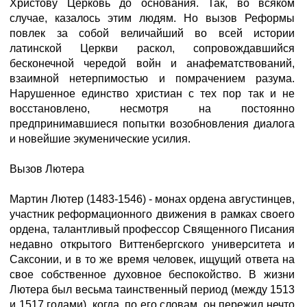
Христову Церковь до основания. Так, во всяком
случае, казалось этим людям. Но вызов Реформы
повлек за собой величайший во всей истории
латинской Церкви раскол, сопровождавшийся
бесконечной чередой войн и анафематствований,
взаимной нетерпимостью и помрачением разума.
Нарушенное единство христиан с тех пор так и не
восстановлено, несмотря на постоянно
предпринимавшиеся попытки возобновления диалога
и новейшие экуменические усилия.
Вызов Лютера
Мартин Лютер (1483-1546) - монах ордена августинцев,
участник реформационного движения в рамках своего
ордена, талантливый профессор Священного Писания
недавно открытого Виттенбергского университета и
Саксонии, и в то же время человек, ищущий ответа на
свое собственное духовное беспокойство. В жизни
Лютера был весьма таинственный период (между 1513
и 1517 годами), когда, по его словам, он пережил нечто