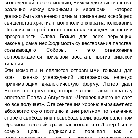
возведенной, по его мнению, Римом для христианства:
различие между клириками и мирянами , которое
должно быть заменено полным признанием всеобщего
священства христиан; монополию клира на толкование
Писания, которой противопоставляется идея ясности и
прозрачности Слова Божия для всех верующих;
наконец, сама необходимость существования папства,
созывающего Соборы, - это отвержение
сопровождается призывом восстать против римской
тирании.
Эти моменты и являются отправными точками для
всех главных утверждений лютеранства, нередко
принимающих диалектическую форму. Лютер дает
множество примеров, которые любит заимствовать у
апостола Павла и Августина: «Человек ничего не дает,
но все получает». Эта сентенция хороню выражает его
абсолютистскую позицию в центральном по значению
споре о свободе или несвободе воли, возобновленном
Эразмом, который сразу распознал, что Лютер бьет в
самую цель, радикально порывая как с