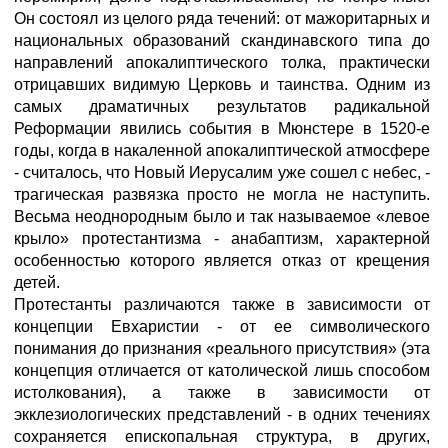
Он состоял из целого ряда течений: от мажоритарных и
национальных образований скандинавского типа до
направлений апокалиптического толка, практически
отрицавших видимую Церковь и таинства. Одним из
самых драматичных результатов радикальной
Реформации явились события в Мюнстере в 1520-е
годы, когда в накаленной апокалиптической атмосфере
- считалось, что Новый Иерусалим уже сошел с небес, -
трагическая развязка просто не могла не наступить.
Весьма неоднородным было и так называемое «левое
крыло» протестантизма - анабаптизм, характерной
особенностью которого является отказ от крещения
детей.
Протестанты различаются также в зависимости от
концепции Евхаристии - от ее символического
понимания до признания «реального присутствия» (эта
концепция отличается от католической лишь способом
истолкования), а также в зависимости от
экклезиологических представлений - в одних течениях
сохраняется епископальная структура, в других,