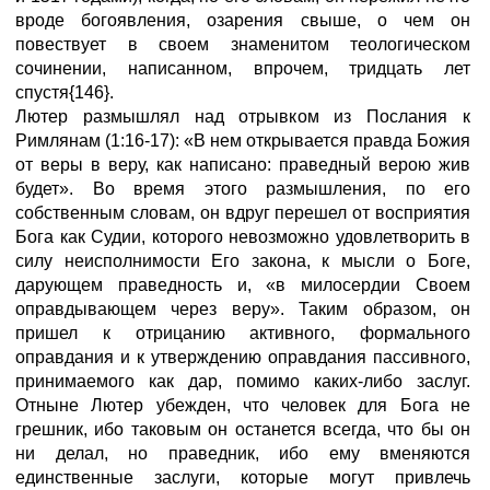
вроде богоявления, озарения свыше, о чем он
повествует в своем знаменитом теологическом
сочинении, написанном, впрочем, тридцать лет
спустя{146}.
Лютер размышлял над отрывком из Послания к
Римлянам (1:16-17): «В нем открывается правда Божия
от веры в веру, как написано: праведный верою жив
будет». Во время этого размышления, по его
собственным словам, он вдруг перешел от восприятия
Бога как Судии, которого невозможно удовлетворить в
силу неисполнимости Его закона, к мысли о Боге,
дарующем праведность и, «в милосердии Своем
оправдывающем через веру». Таким образом, он
пришел к отрицанию активного, формального
оправдания и к утверждению оправдания пассивного,
принимаемого как дар, помимо каких-либо заслуг.
Отныне Лютер убежден, что человек для Бога не
грешник, ибо таковым он останется всегда, что бы он
ни делал, но праведник, ибо ему вменяются
единственные заслуги, которые могут привлечь