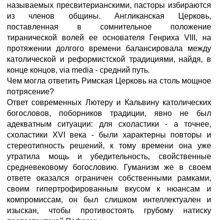
называемых пресвитерианскими, пасторы избираются
из членов общины. Англиканская Церковь,
поставленная в сомнительное положение
тиранической волей ее основателя Генриха VIII, на
протяжении долгого времени балансировала между
католической и реформистской традициями, найдя, в
конце концов, via media - средний путь.
Чем могла ответить Римская Церковь на столь мощное
потрясение?
Ответ современных Лютеру и Кальвину католических
богословов, поборников традиции, явно не был
адекватным ситуации: для схоластики - а точнее,
схоластики XVI века - были характерны повторы и
стереотипность решений, к тому времени она уже
утратила мощь и убедительность, свойственные
средневековому богословию. Гуманизм же в своем
ответе оказался ограничен собственными рамками,
своим гипертрофированным вкусом к нюансам и
компромиссам, он был слишком интеллектуален и
изыскан, чтобы противостоять грубому натиску