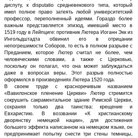
диспуту, к disputatio средневекового типа, который
имел полное право затеять любой университетский
профессор, переполненный идеями. Гораздо более
важным представляется эпизод, имевший место в
1519 году в Лейпциге: противник Лютера Иоганн Экк из
Ингольдштадта обвинил его в отрицании
непогрешимости Соборов, то есть в полном разрыве с
Преданием, которое Лютер считал не более, чем
человеческими словами, а также с Церковью,
поскольку он полагал, что она может заблуждаться
даже в вопросах веры. Этот разрыв полностью
оформился в произведениях Лютера 1520 года.
В своем труде с красноречивым названием
«Вавилонское пленение Церкви» Лютер стремится
сокрушить сакраментальное здание Римской Церкви,
сохраняя только два таинства: крещение и
Евхаристию. В воззвании «К христианскому
дворянству немецкой нации», для достижения
большего эффекта написанном на немецком языке, он
предпринимает попытку снести три стены темницы,