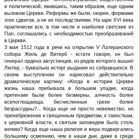
и политической, явившись, таким образом, еще одним
вызовом Церкви. Реформы же были, скорее, формами
этих сдвигов, а не их последствиями. На заре XVI века
практически все, в том числе и наиболее светские из
Пап, соглашались с необходимостью преобразований
в Церкви.
3 мая 1512 года в речи на открытии V Латеранского
собора Жиль де Витерб - кстати говоря, он был
генерал ордена августинцев, из рядов которого вышел
Лютер, - буквально исторг рыдания из собравшихся. В
своем выступлении он нарисовал действительно
драматическую картину: «Когда в истории Церкви
жизнь наша пребывала в большем упадке, когда
претензии были более безмерны, алчность более
всепоглощающа, бесчисленные грехи более
безрассудны?... Когда еще не просто невежество, но
пренебрежение к священным предметам, к таинствам,
к церковной власти, к святым заповедям было столь
велико? Когда еще наша религия и вера подвергались
большему осмеянию, чем в наши дни, даже в среде