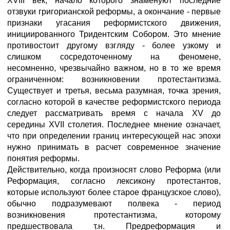
XVIII век, начало которого знаменуют последние
отзвуки григорианской реформы, а окончание - первые
признаки угасания реформистского движения,
инициированного Тридентским Собором. Это мнение
противостоит другому взгляду - более узкому и
слишком сосредоточенному на феномене,
несомненно, чрезвычайно важном, но в то же время
ограниченном: возникновении протестантизма.
Существует и третья, весьма разумная, точка зрения,
согласно которой в качестве реформистского периода
следует рассматривать время с начала XV до
середины XVII столетия. Последнее мнение означает,
что при определении границ интересующей нас эпохи
нужно принимать в расчет современное значение
понятия реформы.
Действительно, когда произносят слово Реформа (или
Реформация, согласно лексикону протестантов,
которые используют более старое французское слово),
обычно подразумевают полвека - период
возникновения протестантизма, которому
предшествовала т.н. Предреформация и