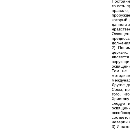
Постоянн
то есть п
правило,
пробужде
который 
данного 
нравстве
Освящени
предпосы
должения
2) Пони
церквях,
является
верующих
освящени
Тем не 
методизм
междунар
Другие д
Союз, пр
того, чт
Христову
следует 
освящен
освобож
соответс
неверии 
3) И нако