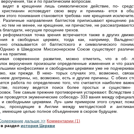
 вероучения, так и по практическим вопросам.
ы видят в крещении лишь символическое действие, по- средс
о христианин исповедует свою веру и принима- ется в общ
ем этого понимания становится требова- ние крещения исключите
. Различные направления баптистов приписывают крещению ра
, но тем не менее, ни крещение, ни причастие, не рассматриваютс
ва благодати, несущие прощение грехов.
 реформатская точка зрения встречается также в других движе
ения в свободных церквях, тогда как, например, Вальденс
енно отказывается от баптистского и символического поним
 Однако в Шведском Миссионерском Союзе существуют различи
и на практике.
ривая современное развитие, можно отметить, что в об- л
лок вероучения произошли определенные изменения и что разл
льшими конфессиями и свободными церквями уже не подчеркива
зко, как прежде. В неко- торых случаях это, возможно, связа
нием доктрины, но, возможно, есть и другие причины. С обеих ст
ется работа по определению того, что считается наиболее важн
нстве, поэтому ведется поиск более простых и существен-
овок. Тем самым прежние противоречия устаревают. Вследствие э
ни проводятся экуменические собеседо- 333 вания между официал
 и свободными церквями. Луч- шим примером этого служат, пожа
оры, проходящие в Англии между методистской и англикан
, имеющие целью полное объединение в скором будущем.
Содержание
дальше >>
Комментарии (1)
 в раздел
история Церкви