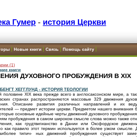
ка Гумер
-
история Церкви
торы
Новые книги
Связь
Помощь сайту
рии (1)
ние книги
ЕНИЯ ДУХОВНОГО ПРОБУЖДЕНИЯ В XIX
и БЕНГТ ХЕГГЛУНД - ИСТОРИЯ ТЕОЛОГИИ
й половине XIX века прежде всего в англосаксонском мире, а так
вских странах распространяются массовые 329 движения духов
ения. Описание развития различных направлений и их вед
ителей — предмет истории церкви. Предметом нашего внимания б
оторые основные идейные черты движений духовного пробуждения
иям пробуждения в самом широком смысле слова можно также отн
ления, как грудтвигианство в Дании или Оксфордское движен
но как правило этот термин используется в более узком смысле. 
аиболее типич- ных движений пробуждения существует заме