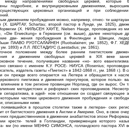
е между направлениями свободных церквей, которые б
рены подробнее, и внутрицерковными движениями, выросши
существующих церковных организаций и при соблюдени
ений.
ным движениям пробуждения можно, например, отнес- ти шартауан
 (X. ШАРТАУ, Schartau; второй пастор в Лунде, ум. 1825), движ
Норвегии (X. НИЛЬСЕН ХАУГЕ, Nielsen Hauge, проповедник из ми
), «Die Erweckung» в Германии (см. выше), далее некоторые др
ские дви- жения пробуждения в Финляндии и Швеции, лиде
бьши ПААВО РУОТСАЛАЙНЕН (Ruotsalainen; ум. 1852), Ф.Г. ХЕД
 ум. 1893) и Л.Л. ЛЕСТАДИУС (Laestadius; ум. 1861).
точное положение между более ранним пиетистским движе
ения и движением свободных церквей в XIX веке зани
рковное течение, получившее название «но- вого евангелизма
но связано с именем К.У. РОСЕ- НИУСА (Rosenius; проповедни
сатель, издатель газеты «Пиетист» в 1842-1868 гг., ум. 1868 г.). В 
и он прежде всего опирается на Лютера и обращается к насл
церковного пиетизма и движения гернгутеров, которое пользо- ва
влиянием в том регионе провинции Норланд, где он вырос. Он т
влияние методистских и реформат- ских проповедников. Несмотр
е сепаратизма, в идей- ном отношении он создает связующее з
которыми частями церковного движения пробуждения и свобод
ми, описанными ниже.
 появившийся в прошлом столетии также в лютеран- ских регио
ит от баптистского движения в Англии и Америке. Оно, в свою оче
нних предшественников в движении анабаптистов эпохи Реформац
нии крести- телей в Голландии, приверженцев которого назы
а- ми (по имени МЕННО СИМОНСА, голландского пастора XVI ве