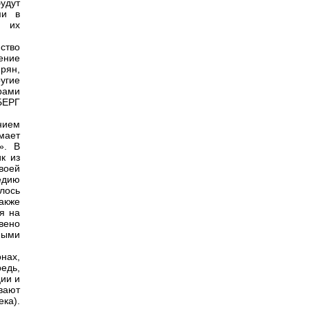
удут
ми в
и их
ство
ение
рян,
угие
рами
БЕРГ
нием
мает
». В
к из
своей
едию
лось
акже
я на
вено
ными
нах,
редь,
ии и
вают
ка).