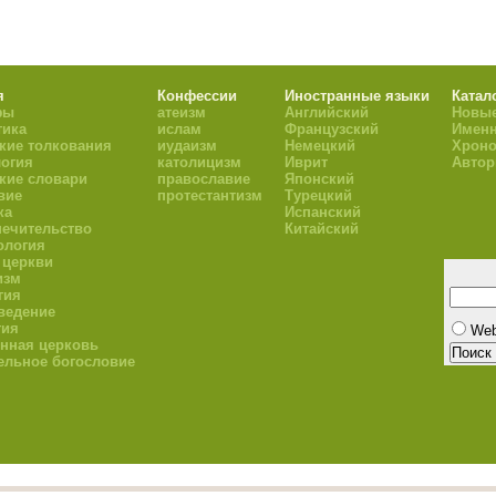
я
Конфессии
Иностранные языки
Катал
фы
атеизм
Английский
Новые
тика
ислам
Французский
Имен
кие толкования
иудаизм
Немецкий
Хроно
огия
католицизм
Иврит
Авто
кие словари
православие
Японский
вие
протестантизм
Турецкий
ка
Испанский
ечительство
Китайский
ология
 церкви
изм
гия
ведение
гия
We
нная церковь
ельное богословие