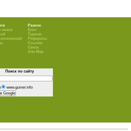
оги
Разное
 книги
Блог
ной
Туризм
логический
Рефераты
ры
Ссылки
Связь
Site Map
Поиск по сайту
b
www.gumer.info