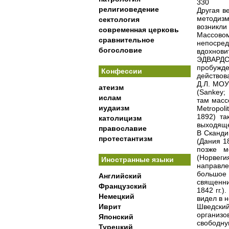
330
религиоведение
Другая в
методиз
сектология
возникли
современная церковь
Массово
сравнительное
непосре
богословие
вдохнов
ЭДВАРДС
пробужд
Конфессии
действов
Д.Л. МОУ
атеизм
(Sankey;
ислам
там масс
иудаизм
Metropol
1892) та
католицизм
выходяще
православие
В Сканди
протестантизм
(Дания 18
позже м
(Норвегия
Иностранные языки
направле
большое
Английский
священни
Французский
1842 гг.)
Немецкий
видел в 
Иврит
Шведски
организо
Японский
свободну
Турецкий