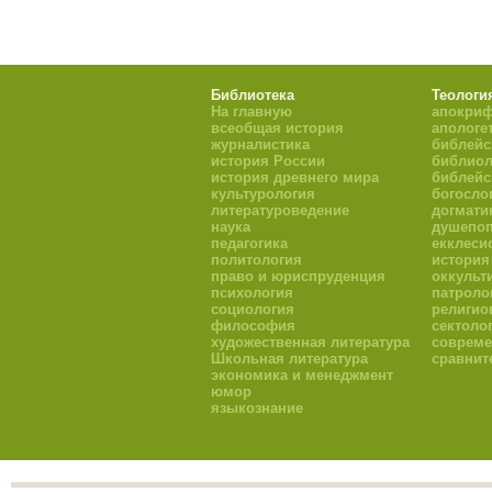
Библиотека
Теологи
На главную
апокри
всеобщая история
апологе
журналистика
библейс
история России
библиол
история древнего мира
библейс
культурология
богосло
литературоведение
догмати
наука
душепоп
педагогика
екклеси
политология
история
право и юриспруденция
оккульт
психология
патроло
социология
религио
философия
сектоло
художественная литература
совреме
Школьная литература
сравнит
экономика и менеджмент
юмор
языкознание