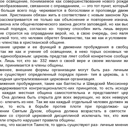
ое освящение, понимаемое как совершенствование нового рожде
реобразование, связанное с оправданием, — это тот пункт, который
 больше всего под- черкивается в богословии и проповеди движ
ния. Христианин обязан жить в соответствии с новым законом Хри
рассматривается не только как объяснение и повторение изнача
закона или общечеловеческого закона десяти заповедей, но как в
нный порядок, согласно ко- торому способен жить лишь верую
е строится на оправдании верой, но, в свою очередь, оно явля
лкой того, что человек обретет блаженство, так же как и условием
 членства в христианской общине.
мание церкви и ее функций в движении пробуждения в свобо
 так же как и учение об освящении, в неко торых основных че
 единообразным: церковь представ ляет собой конкретное сообще
. Лишь тот, кто за- 332 явил о своей вере и своем желании жи
и, принимается в члены общины.
менее, внешние формы организации могут быть раз- личным
е существует определенный порядок приня- тия в церковь, а т
одная централизованная церковная организация.
вижения пробуждения, такие как баптисты и Шведский Миссионер
идерживаются конгрегационалистс-ких принципов, то есть исходя
о каждая местная община самостоятельна и представляет цер
. Она должна быть открыта для всех верующих, но всех неверу
ис- ключить из нее. Так же как каждый отдельный человек должен ж
ии, то есть в борьбе против плоти при продолжаю- щ
дении Святым Духом, община должна возрастать в святости
твии со строгой церковной дисциплиной исключать тех, кто жив
или открыто нарушает правила общины.
нец, что касается Таинств, то здесь существуют раз- личные мнени