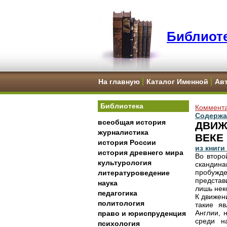
Библиоте
На главную
Каталог Именной
Ав
Библиотека
Коммента
Содержа
всеобщая история
ДВИЖ
журналистика
ВЕКЕ
история России
из книг
история древнего мира
Во второ
культурология
скандина
пробужд
литературоведение
представ
наука
лишь нек
педагогика
К движен
политология
такие яв
Англии, 
право и юриспруденция
среди н
психология