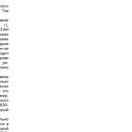
кого
 Так
веке
г.),
АТАН
рами
акже
дник
эн-ки
одил
ркви
 ум.
леко
века
олько
анах
я это
мер,
кого
830-
торый
льно
ся в
орой