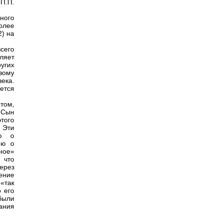
П.П.
ного
олее
2) на
сего
ляет
угих
вому
ека.
ется
том,
 Сын
того
 Эти
ию о
ию о
ное»
 что
ерез
ение
«так
 его
были
ания