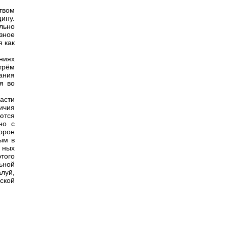
твом
ину.
льно
зное
я как
ниях
трём
ания
я во
асти
ичия
ются
но с
орон
ым в
 ных
того
ьной
луй,
ской