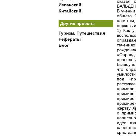
оказал 
Испанский
ВАЛЬДЕНС
Китайский
В учении
общего. 
понятны,
Другие проекты
церковь и
1) Как у
Туризм, Путешествия
воспольз
Рефераты
оправдан
течения
Блог
рождени
«Оправд
праведны
Вышеупом
что опра
умилости
под «пр
рассужд
примире
примире
примире
примирен
жертву Х
о прими
написано
идеи так
следств
христиан