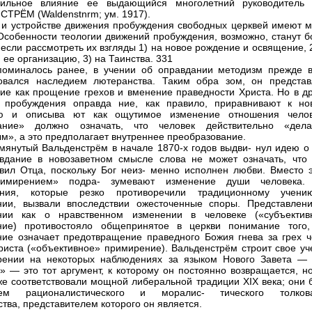
сильное влияние ее выдающийся многолетний руководитель 
ТРЁМ (Waldenstnrm; ум. 1917).
 и устройстве движения пробуждения свободных церквей имеют м
Особенности теологии движений пробуждения, возможно, станут б
 если рассмотреть их взгляды 1) на новое рождение и освящение, 
 ее организацию, 3) на Таинства. 331
поминалось ранее, в учении об оправдании методизм прежде в
овался наследием лютеранства. Таким обра зом, он представ
ие как прощение грехов и вменение праведности Христа. Но в др
х пробуждения оправда ние, как правило, приравнивают к но
ю и описыва ют как ощутимое изменение отношения челов
ание» должно означать, что человек действительно «дела
м», а это предполагает внутреннее преобразование.
янутый Вальденстрём в начале 1870-х годов выдви- нул идею о 
вдание в новозаветном смысле слова не может означать, что
вил Отца, поскольку Бог неиз- менно исполнен любви. Вместо э
имирением» подра- зумевают изменение души человека.
ения, которые резко противоречили традиционному учен
нии, вызвали впоследствии ожесточенные споры. Представлен
нии как о нравственном изменении в человеке («субъектив
ние) противостояло общепринятое в церкви понимание того,
ие означает предотвращение праведного Божия гнева за грех ч
риста («объективное» примирение). Вальденстрём строит свое уч
рении на некоторых наблюдениях за языком Нового Завета — 
» — это тот аргумент, к которому он постоянно возвращается, но
же соответствовали мощной либеральной традиции XIX века; они 
ием рационалистического и моралис- тического толков
ства, представителем которого он является.