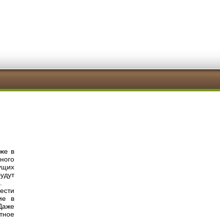
же в
ного
ущих
удут
.
ести
ие в
Даже
тное