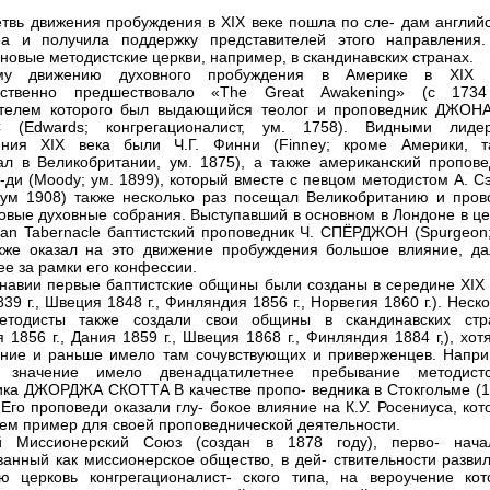
етвь движения пробуждения в XIX веке пошла по сле- дам английс
ма и получила поддержку представителей этого направления.
 новые методистские церкви, например, в скандинавских странах.
му движению духовного пробуждения в Америке в XIX 
дственно предшествовало «The Great Awakening» (с 1734 
ителем которого был выдающийся теолог и проповедник ДЖОН
 (Edwards; конгрегационалист, ум. 1758). Видными лиде
ения XIX века были Ч.Г. Финни (Finney; кроме Америки, т
ал в Великобритании, ум. 1875), а также американский пропове
-ди (Moody; ум. 1899), который вместе с певцом методистом А. С
 ум 1908) также несколько раз посещал Великобританию и пров
овые духовные собрания. Выступавший в основном в Лондоне в це
itan Tabernacle баптистский проповедник Ч. СПЁРДЖОН (Spurgeon;
кже оказал на это движение пробуждения большое влияние, да
е за рамки его конфессии.
навии первые баптистские общины были созданы в середине XIX 
39 г., Швеция 1848 г., Финляндия 1856 г., Норвегия 1860 г.). Неск
етодисты также создали свои общины в скандинавских стр
 1856 г., Дания 1859 г., Швеция 1868 г., Финляндия 1884 г,), хот
ние и раньше имело там сочувствующих и приверженцев. Напри
 значение имело двенадцатилетнее пребывание методистс
ка ДЖОРДЖА СКОТТА В качестве пропо- ведника в Стокгольме (1
. Его проповеди оказали глу- бокое влияние на К.У. Росениуса, ко
нем пример для своей проповеднической деятельности.
й Миссионерский Союз (создан в 1878 году), перво- нача
ванный как миссионерское общество, в дей- ствительности развил
ю церковь конгрегационалист- ского типа, на вероучение кот