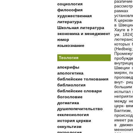
различи
социология
рассмот
философия
рамках 
установл
художественная
К церков
литература
в Швеции
Школьная литература
Хауге в 
экономика и менеджмент
ум. 1824
лютеран
юмор
которых 
языкознание
(Hedbeig;
Промежу
Теология
пробужд
внутрице
апокрифы
Швеции о
мирян, пи
апологетика
проповед
библейские толкования
внут- ри
библиология
большим 
библейские словари
испытал 
неприяти
богословие
между не
догматика
церк- вя
душепопечительство
Баптизм,
екклесиология
происход
имеет ра
история церкви
в движе
оккультизм
меннонит
патрология