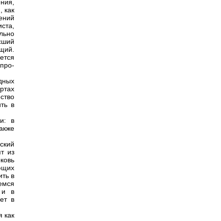
ния,
, как
ений
ста,
льно
ысший
щий.
ется
 про-
дных
ртах
ство
ть в
и: в
акже
ский
т из
ковь
ющих
ить в
емся
 и в
ет в
я как