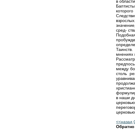
в области
Баптист
которог
Следстви
взрослых
значение
сред- ст
Подобная
пробужд
определ
Таинств.
мнениях 
Рассмат
предпосы
между бо
столь ре
уравнива
продолжа
христиа
формулир
в наши д
церковью
перегов
церковью
<<назад
Обратно