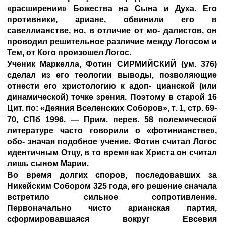
«расширении» Божества на Сына и Духа. Его
противники, ариане, обвинили его в
савеллианстве, но, в отличие от мо- далистов, он
проводил решительное различие между Логосом и
Тем, от Кого произошел Логос.
Ученик Маркелла, Фотин
СИРМИЙСКИЙ
(ум. 376)
сделал из его теологии выводы, позволяющие
отнести его христологию к адоп- цианской (или
динамической) точке зрения. Поэтому в старой 16
Цит. по: «Деяния Вселенских Соборов», т. 1, стр. 69-
70, СПб 1996. — Прим. перев. 58 полемической
литературе часто говорили о «фотинианстве»,
обо- значая подобное учение. Фотин считал Логос
идентичным Отцу, в то время как Христа он считал
лишь сыном Марии.
Во время долгих споров, последовавших за
Никейским Собором 325 года, его решение сначала
встретило сильное сопротивление.
Первоначально чисто арианская партия,
сформировавшаяся вокруг Евсевия