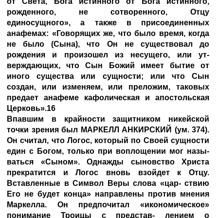
от Света, Бога истинного от Бога истинного,
рожденного, не сотворенного, Отцу
единосущного», а также в присоединенных
анафемах: «Говорящих же, что было время, когда
не было (Сына), что Он не существовал до
рождения и произошел из несущего, или ут-
верждающих, что Сын Божий имеет бытие от
иного существа или сущности; или что Сын
создан, или изменяем, или преложим, таковых
предает анафеме кафолическая и апостольская
Церковь».16
Впавшим в крайности защитником никейской
точки зрения был МАРКЕЛЛ АНКИРСКИЙ (ум. 374).
Он считал, что Логос, который по Своей сущности
един с Богом, только при воплощении мог назы-
ваться «Сыном». Однажды сыновство Христа
прекратится и Логос вновь взойдет к Отцу.
Вставленные в Символ Веры слова «цар- ствию
Его не будет конца» направлены против мнения
Маркелла. Он предпочитал «икономическое»
понимание Троицы с представ- лением о