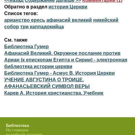
<<назад
Содержание
дальше >>
Комментарии (1)
Обратно в раздел
история Церкви
Список тегов:
арианство ересь
афанасий великий
никейский
собор
три каппадокийца
См. также
Библиотека Гумер
Афанасий Великий. Окружное послание против
Ариан (к епископам Египта и Сирии) - электронная
библиотека истории церкви
Библиотека Гумер - Асмус В. История Церкви
УЧЕНИЕ АВГУСТИНА О ТРОИЦЕ.
АФАНАСЬЕВСКИЙ СИМВОЛ ВЕРЫ
Карев А. История христианства. Учебник
Библиотека
На главную
всеобщая история