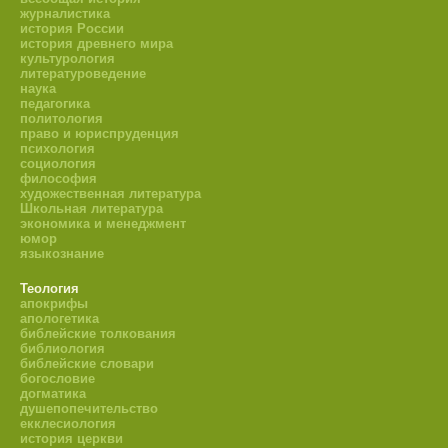
журналистика
история России
история древнего мира
культурология
литературоведение
наука
педагогика
политология
право и юриспруденция
психология
социология
философия
художественная литература
Школьная литература
экономика и менеджмент
юмор
языкознание
Теология
апокрифы
апологетика
библейские толкования
библиология
библейские словари
богословие
догматика
душепопечительство
екклесиология
история церкви