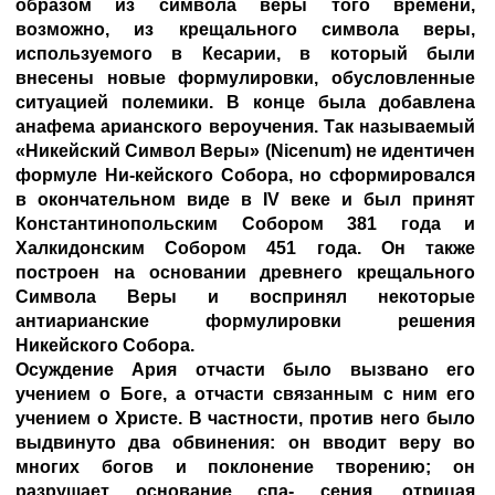
образом из символа веры того времени,
возможно, из крещального символа веры,
используемого в Кесарии, в который были
внесены новые формулировки, обусловленные
ситуацией полемики. В конце была добавлена
анафема арианского вероучения. Так называемый
«Никейский Символ Веры» (Nicenum) не идентичен
формуле Ни-кейского Собора, но сформировался
в окончательном виде в IV веке и был принят
Константинопольским Собором 381 года и
Халкидонским Собором 451 года. Он также
построен на основании древнего крещального
Символа Веры и воспринял некоторые
антиарианские формулировки решения
Никейского Собора.
Осуждение Ария отчасти было вызвано его
учением о Боге, а отчасти связанным с ним его
учением о Христе. В частности, против него было
выдвинуто два обвинения: он вводит веру во
многих богов и поклонение творению; он
разрушает основание спа- сения, отрицая