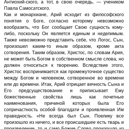
Антиохий-ского, а тот, в свою очередь, — учеником
Павла Самосатского.
Как и монархиане, Арий исходит из философского
понятия о Боге, согласно которому невозможно
вообразить, что Бог сообщает Свою сущность кому-
либо, поскольку Он является единым и неделимым.
Также невозможно представить себе, что Логос, Сын,
произошел каким-то иным образом, кроме акта
сотворения. Таким образом, Христос, по словам Ария,
не может быть Богом в собственном смысле слова, но
должен относиться к творению. Вследствие этого,
Христос воспринимается как промежуточное существо
между Богом и человеком, сотворенное во времени
или до времени. Итак, Арий отрицает вечность Сына и
Его предсуществование и приписывает Ему
божественные свойства лишь как почетные
наименования, причиной которых была Его
сопричастность особой благодати и проявленная Им
праведность. «Не всегда был Сын. Поелику все
произошло из ничего, и все происшедшее есть тварь и
произведение, то и само Божие Слово произошло из