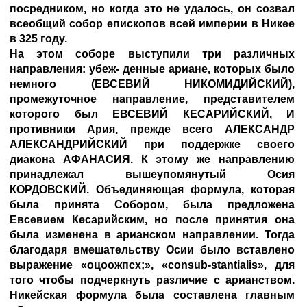
посредником, но когда это не удалось, он созвал
всеобщий собор епископов всей империи в Никее
в 325 году.
На этом соборе выступили три различных
направления: убеж- денные ариане, которых было
немного (
ЕВСЕВИЙ НИКОМИДИЙСКИЙ
),
промежуточное направление, представителем
которого был
ЕВСЕВИЙ КЕСАРИЙСКИЙ
, И
противники Ария, прежде всего
АЛЕКСАНДР
АЛЕКСАНДРИЙСКИЙ
при поддержке своего
диакона
АФАНАСИЯ
. К этому же направлению
принадлежал вышеупомянутый Осия
КОРДОВСКИЙ
. Объединяющая формула, которая
была принята Собором, была предложена
Евсевием Кесарийским, но после принятия она
была изменена в арианском направлении. Тогда
благодаря вмешательству Осии было вставлено
выражение «оцоожпсх;», «consub-stantialis», для
того чтобы подчеркнуть различие с арианством.
Никейская формула была составлена главным