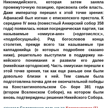
Никомидийского, которая затем заняла
промежуточную позицию, присвоила себе власть.
Даже император перешел к этой точке зрения:
Афанасий был изгнан с епископского престола. К
середине IV века (поместный Анкирский собор 358
года) появилась новая посредническая партия, так
называемые «омиуси-ане» («одогоислсх;»,
«подобосущный»). Ряд богословов конца
столетия, прежде всего так называемые три
каппадокийца (о которых подробнее сказано
ниже), решительно выступили в поддержку ни-
кейского понимания и развили его далее
(никейская ортодоксия). Часть омиусиан перешли к
этой точке зрения, так как еще раньше они были
довольно близки к ней. Тем самым была
подготовлена почва для ее окончательной победы
на Константинопольском Со- боре 381 года
(втором Вселенском Соборе), на котором были
вновь подтверждены решения Никейского Собора.