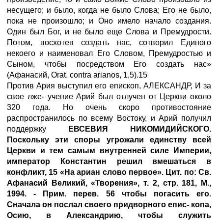
несущего; и было, когда не было Слова; Его не было,
пока не произошло; и Оно имело начало создания.
Один был Бог, и не было еще Слова и Премудрости.
Потом, восхотев создать нас, сотворил Единого
некоего и наименовал Его Словом, Премудростью и
Сыном, чтобы посредством Его создать нас»
(Афанасий, Orat. contra arianos, 1,5).15
Против Ария выступил его епископ, АЛЕКСАНДР, И за
свое лже- учение Арий был отлучен от Церкви около
320 года. Но очень скоро противостояние
распространилось по всему Востоку, и Арий получил
поддержку
ЕВСЕВИЯ НИКОМИДИЙСКОГО
.
Поскольку эти споры угрожали единству всей
Церкви и тем самым внутренней силе Империи,
император Константин решил вмешаться в
конфликт, 15 «На ариан слово первое». Цит. по: Св.
Афанасий Великий, «Творения», т. 2, стр. 181, М.,
1994. - Прим. перев. 56 чтобы погасить его.
Сначала он послал своего придворного епис- копа,
Осию, в Александрию, чтобы служить