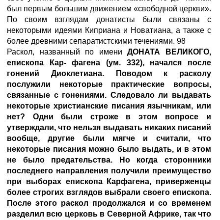
был первым большим движением «свободной церкви».
По своим взглядам донатисты были связаны с
некоторыми идеями Киприана и Новатиана, а также с
более древними сепаратистскими течениями. 98
Раскол, названный по имени
ДОНАТА ВЕЛИКОГО
,
епископа Кар- фагена (ум. 332), начался после
гонений Диоклетиана. Поводом к расколу
послужили некоторые практические вопросы,
связанные с гонениями. Следовало ли выдавать
некоторые христианские писания язычникам, или
нет? Одни были строже в этом вопросе и
утверждали, что нельзя выдавать никаких писаний
вообще, другие были мягче и считали, что
некоторые писания можно было выдать, и в этом
не было предательства. Но когда сторонники
последнего направления получили преимущество
при выборах епископа Карфагена, приверженцы
более строгих взглядов выбрали своего епископа.
После этого раскол продолжался и со временем
разделил всю церковь в Северной Африке, так что