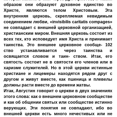
образом они образуют духовное единство во
Христе, являются телом Христовым. Эта
внутренняя церковь, скрепляемая невидимым
соединением любви, «invisibilis caritatis compages»
не совпадает с внешней церковной организацией,
христианским миром. Внешняя церковь состоит из
всех тех, кто исповедует имя Христа и принимает
таинства. Это внешнее церковное сообще- 102
ство устанавливается через таинства и
освящается словом и таин- ством. Итак, его
святость состоит не в святости его членов или в
харизме служителей. Но в этой церкви истинные
христиане и лицемеры находятся рядом друг с
другом и живут вместе, как пшеница и плевелы
должны расти вместе до времени жатвы.
Итак, Августин говорит о церкви в двух значениях
этого слова: как о внешнем церковном сообществе
и как об общении святых или сообществе истинно
верующих. Эти понятия не совпадают, ибо во
внешней церкви есть много нечестивых или не