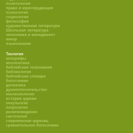
политология
право и юриспруденция
психология
социология
философия
художественная литература
Школьная литература
экономика и менеджмент
юмор
языкознание
Теология
апокрифы
апологетика
библейские толкования
библиология
библейские словари
богословие
догматика
душепопечительство
екклесиология
история церкви
оккультизм
патрология
религиоведение
сектология
современная церковь
сравнительное богословие