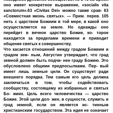
оно имеет конкретное выражение, «socialis vita
sanctorum».63 «Civitas Dei» можно также срав- 63
«Совместная жизнь святых». — Прим. перев. 105
нить с царством Божиим в той мере, в какой оно
осуществляется на земле. Но однажды оно
перейдет в вечное царство Божие, ко- торое
находится за пределами времени и приводит
общение святых к совершенству.
Что касается отношений между градом Божиим и
градом зем- ным, Августин утверждает, что град
земной должен быть подчи- нен граду Божию. Это
обусловлено общими предпосылками. Пер- вый
имеет лишь земные цели. Он существует ради
внешнего порядка. Тем самым его цель должна
заключаться в том, чтобы содействовать
сообществу, состоящему из избранных и святых
Бо- жиих. Цель всего человечества — царство
Божие. Этой цели дол- жен, в сущности, служить и
град земной, если он является ис- тинным
христианским государством. Эта идея не означает