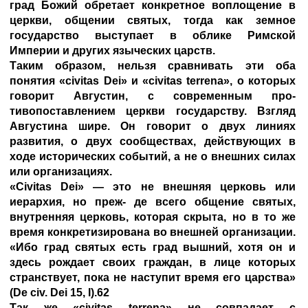
град Божий обретает конкретное воплощение в
церкви, общении святых, тогда как земное
государство выступает в облике Римской
Империи и других языческих царств.
Таким образом, нельзя сравнивать эти оба
понятия «civitas Dei» и «civitas terrena», о которых
говорит Августин, с современным про-
тивопоставлением церкви государству. Взгляд
Августина шире. Он говорит о двух линиях
развития, о двух сообществах, действующих в
ходе исторических событий, а не о внешних силах
или организациях.
«Civitas Dei» — это не внешняя церковь или
иерархия, но преж- де всего общение святых,
внутренняя церковь, которая скрыта, но в то же
время конкретизирована во внешней организации.
«Ибо град святых есть град вышний, хотя он и
здесь рождает своих граждан, в лице которых
странствует, пока не наступит время его царства»
(De civ. Dei 15, I).62
Так же «civitas terrena» не совпадает с