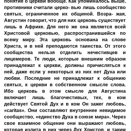
понятие о церкви вообще. Как упоминалось выше,
противники считали церко- вью лишь сообщество
святых, ограниченное их общиной. Возра- жая,
Августин говорит, что для них церковь существует
лишь в Африке. Для него же она является всей
Христовой церковью, распространившейся по
всему миру. Эта церковь основана на слове
Христа, и в ней преподаются таинства. От этого
сообщества нельзя отделить нечестивцев и
лицемеров. Те люди, которые внешним образом
принадлежат к церкви, должны причисляться к
ней, даже если у некоторых из них нет Духа или
любви. Последние не принадлежат к общению
святых, к церкви в собственном смысле слова.
Ибо церковь в этом смысле для Августина
включает лишь благочестивых, тех, в ком
действует Святой Дух и в ком Он зажег любовь,
«caritas». Они составляют внутреннее невидимое
сообщество, «единство Духа в союзе мира». Через
свое взаимное общение они выражают любовь,
которая излита в них через Дух Христов, и таким