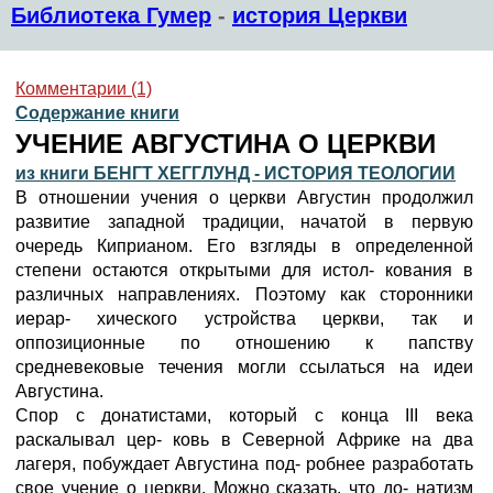
Библиотека Гумер
-
история Церкви
Комментарии (1)
Содержание книги
УЧЕНИЕ АВГУСТИНА О ЦЕРКВИ
из книги БЕНГТ ХЕГГЛУНД - ИСТОРИЯ ТЕОЛОГИИ
В отношении учения о церкви Августин продолжил
развитие западной традиции, начатой в первую
очередь Киприаном. Его взгляды в определенной
степени остаются открытыми для истол- кования в
различных направлениях. Поэтому как сторонники
иерар- хического устройства церкви, так и
оппозиционные по отношению к папству
средневековые течения могли ссылаться на идеи
Августина.
Спор с донатистами, который с конца III века
раскалывал цер- ковь в Северной Африке на два
лагеря, побуждает Августина под- робнее разработать
свое учение о церкви. Можно сказать, что до- натизм