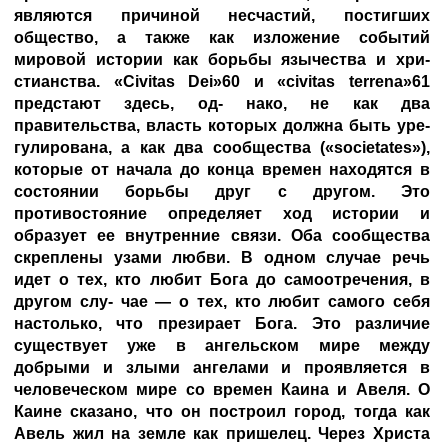
являются причиной несчастий, постигших
общество, а также как изложение событий
мировой истории как борьбы язычества и хри-
стианства. «Civitas Dei»60 и «civitas terrena»61
предстают здесь, од- нако, не как два
правительства, власть которых должна быть уре-
гулирована, а как два сообщества («societates»),
которые от начала до конца времен находятся в
состоянии борьбы друг с другом. Это
противостояние определяет ход истории и
образует ее внутренние связи. Оба сообщества
скреплены узами любви. В одном случае речь
идет о тех, кто любит Бога до самоотречения, в
другом слу- чае — о тех, кто любит самого себя
настолько, что презирает Бога. Это различие
существует уже в ангельском мире между
добрыми и злыми ангелами и проявляется в
человеческом мире со времен Каина и Авеля. О
Каине сказано, что он построил город, тогда как
Авель жил на земле как пришелец. Через Христа