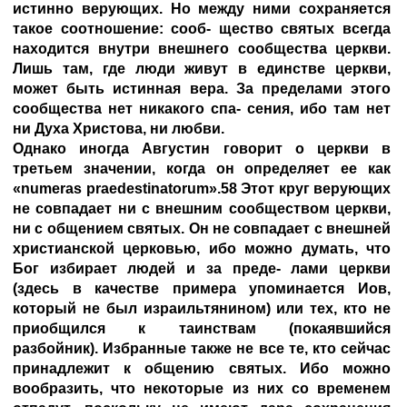
истинно верующих. Но между ними сохраняется
такое соотношение: сооб- щество святых всегда
находится внутри внешнего сообщества церкви.
Лишь там, где люди живут в единстве церкви,
может быть истинная вера. За пределами этого
сообщества нет никакого спа- сения, ибо там нет
ни Духа Христова, ни любви.
Однако иногда Августин говорит о церкви в
третьем значении, когда он определяет ее как
«numeras praedestinatorum».58 Этот круг верующих
не совпадает ни с внешним сообществом церкви,
ни с общением святых. Он не совпадает с внешней
христианской церковью, ибо можно думать, что
Бог избирает людей и за преде- лами церкви
(здесь в качестве примера упоминается Иов,
который не был израильтянином) или тех, кто не
приобщился к таинствам (покаявшийся
разбойник). Избранные также не все те, кто сейчас
принадлежит к общению святых. Ибо можно
вообразить, что некоторые из них со временем