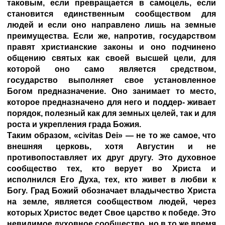
таковым, если превращается в самоцель, если
становится единственным сообществом для
людей и если оно направлено лишь на земные
преимущества. Если же, напротив, государством
правят христианские законы и оно подчинено
общению святых как своей высшей цели, для
которой оно само является средством,
государство выполняет свое установленное
Богом предназначение. Оно занимает то место,
которое предназначено для него и поддер- живает
порядок, полезный как для земных целей, так и для
роста и укрепления града Божия.
Таким образом, «civitas Dei» — не то же самое, что
внешняя церковь, хотя Августин и не
противопоставляет их друг другу. Это духовное
сообщество тех, кто верует во Христа и
исполнился Его Духа, тех, кто живет в любви к
Богу. Град Божий обозначает владычество Христа
на земле, является сообществом людей, через
которых Христос ведет Свое царство к победе. Это
невидимое духовное сообщество, но в то же время