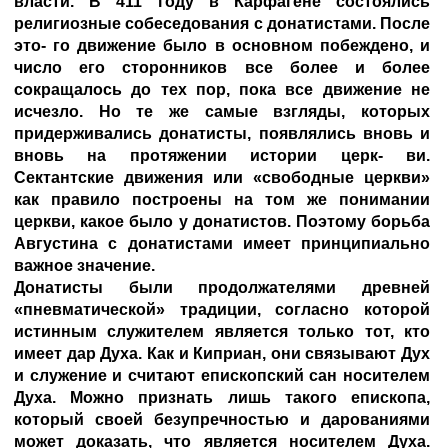
власти. В 411 году в Карфагене состоялись
религиозные собеседования с донатистами. После
это- го движение было в основном побеждено, и
число его сторонников все более и более
сокращалось до тех пор, пока все движение не
исчезло. Но те же самые взгляды, которых
придерживались донатисты, появлялись вновь и
вновь на протяжении истории церк- ви.
Сектантские движения или «свободные церкви»
как правило построены на том же понимании
церкви, какое было у донатистов. Поэтому борьба
Августина с донатистами имеет принципиально
важное значение.
Донатисты были продолжателями древней
«пневматической» традиции, согласно которой
истинным служителем является только тот, кто
имеет дар Духа. Как и Киприан, они связывают Дух
и служение и считают епископский сан носителем
Духа. Можно признать лишь такого епископа,
который своей безупречностью и дарованиями
может доказать, что является носителем Духа.