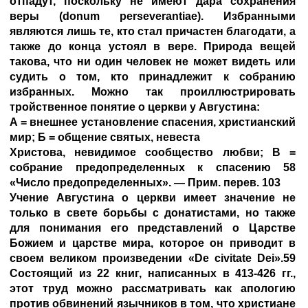
отпадут, поскольку не имеют дара сохранения
веры (donum perseverantiae). Избранными
являются лишь те, кто стал причастен благодати, а
также до конца устоял в вере. Природа вещей
такова, что ни один человек не может видеть или
судить о том, кто принадлежит к собранию
избранных. Можно так проиллюстрировать
тройственное понятие о церкви у Августина:
А = внешнее установление спасения, христианский
мир; Б = общение святых, невеста
Христова, невидимое сообщество любви; В =
собрание предопределенных к спасению 58
«Число предопределенных». — Прим. перев. 103
Учение Августина о церкви имеет значение не
только в свете борьбы с донатистами, но также
для понимания его представлений о Царстве
Божием и царстве мира, которое он приводит в
своем великом произведении «De civitate Dei».59
Состоящий из 22 книг, написанных в 413-426 гг.,
этот труд можно рассматривать как апологию
против обвинений язычников в том, что христиане