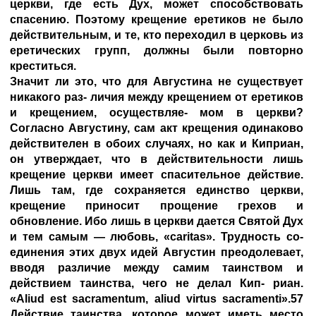
церкви, где есть Дух, может способствовать
спасению. Поэтому крещение еретиков не было
действительным, и те, кто переходил в церковь из
еретических групп, должны были повторно
креститься.
Значит ли это, что для Августина не существует
никакого раз- личия между крещением от еретиков
и крещением, осуществляе- мом в церкви?
Согласно Августину, сам акт крещения одинаково
действителен в обоих случаях, но как и Киприан,
он утверждает, что в действительности лишь
крещение церкви имеет спасительное действие.
Лишь там, где сохраняется единство церкви,
крещение приносит прощение грехов и
обновление. Ибо лишь в церкви дается Святой Дух
и тем самым — любовь, «caritas». Трудность со-
единения этих двух идей Августин преодолевает,
вводя различие между самим таинством и
действием таинства, чего не делал Кип- риан.
«Aliud est sacramentum, aliud virtus sacramenti».57
Действие таинства, которое может иметь место