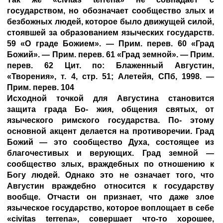
государством, но обозначает сообщество злых и
безбожных людей, которое было движущей силой,
стоявшей за образованием языческих государств.
59 «О граде Божием». — Прим. перев. 60 «Град
Божий». — Прим. перев. 61 «Град земной». — Прим.
перев. 62 Цит. по: Блаженный Августин,
«Творения», т. 4, стр. 51; Алетейя, СПб, 1998. —
Прим. перев. 104
Исходной точкой для Августина становится
защита града Бо- жия, общения святых, от
языческого римского государства. По- этому
основной акцент делается на противоречии. Град
Божий — это сообщество Духа, состоящее из
благочестивых и верующих. Град земной —
сообщество злых, враждебных по отношению к
Богу людей. Однако это не означает того, что
Августин враждебно относится к государству
вообще. Отчасти он признает, что даже злое
языческое государство, которое воплощает в себе
«civitas terrena», совершает что-то хорошее,