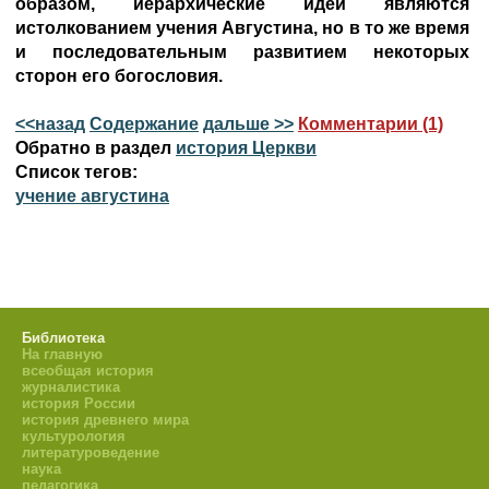
образом, иерархические идеи являются
истолкованием учения Августина, но в то же время
и последовательным развитием некоторых
сторон его богословия.
<<назад
Содержание
дальше >>
Комментарии (1)
Обратно в раздел
история Церкви
Список тегов:
учение августина
Библиотека
На главную
всеобщая история
журналистика
история России
история древнего мира
культурология
литературоведение
наука
педагогика