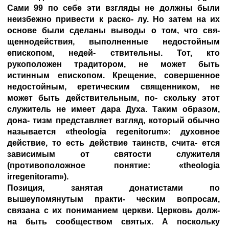
Сами 99 по себе эти взгляды не должны были
неизбежно привести к раско- лу. Но затем на их
основе были сделаны выводы о том, что свя-
щеннодействия, выполненные недостойным
епископом, недей- ствительны. Тот, кто
рукоположен традитором, не может быть
истинным епископом. Крещение, совершенное
недостойным, еретическим священником, не
может быть действительным, по- скольку этот
служитель не имеет дара Духа. Таким образом,
дона- тизм представляет взгляд, который обычно
называется «theologia regenitorum»: духовное
действие, то есть действие таинств, счита- ется
зависимым от святости служителя
(противоположное понятие: «theologia
irregenitoram»).
Позиция, занятая донатистами по
вышеупомянутым практи- ческим вопросам,
связана с их пониманием церкви. Церковь долж-
на быть сообществом святых. А поскольку