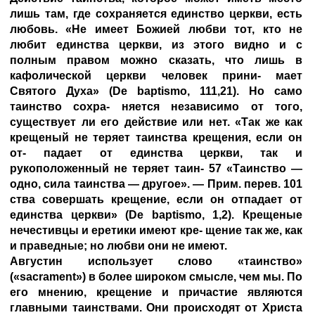
лишь там, где сохраняется единство церкви, есть
любовь. «Не имеет Божией любви тот, кто не
любит единства церкви, из этого видно и с
полным правом можно сказать, что лишь в
кафолической церкви человек прини- мает
Святого Духа» (De baptismo, 111,21). Но само
таинство сохра- няется независимо от того,
существует ли его действие или нет. «Так же как
крещеный не теряет таинства крещения, если он
от- падает от единства церкви, так и
рукоположенный не теряет таин- 57 «Таинство —
одно, сила таинства — другое». — Прим. перев. 101
ства совершать крещение, если он отпадает от
единства церкви» (De baptismo, 1,2). Крещеные
нечестивцы и еретики имеют кре- щение так же, как
и праведные; но любви они не имеют.
Августин использует слово «таинство»
(«sacrament») в более широком смысле, чем мы. По
его мнению, крещение и причастие являются
главными таинствами. Они происходят от Христа