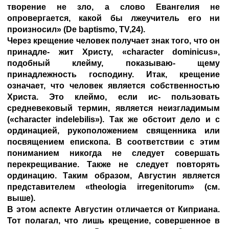
творение не зло, а слово Евангелия не
опровергается, какой бы лжеучитель его ни
произносил» (De baptismo, TV,24).
Через крещение человек получает знак того, что он
принадле- жит Христу, «character dominicus»,
подобный клейму, показываю- щему
принадлежность господину. Итак, крещение
означает, что человек является собственностью
Христа. Это клеймо, если ис- пользовать
средневековый термин, является неизгладимым
(«character indelebilis»). Так же обстоит дело и с
ординацией, рукоположением священника или
посвящением епископа. В соответствии с этим
пониманием никогда не следует совершать
перекрещивание. Также не следует повторять
ординацию. Таким образом, Августин является
представителем «theologia irregenitorum» (см.
выше).
В этом аспекте Августин отличается от Киприана.
Тот полагал, что лишь крещение, совершенное в