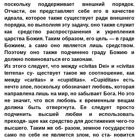
поскольку поддерживает внешний порядок.
Отчасти, он представляет себе его в качестве
идеала, которое также существует ради внешнего
порядка, но выполняя эту задачу, оно также служит
как средство распространения и укрепления
царства Божия. Таким образом, его цель — в граде
Божием, а само оно является лишь средством.
Поэтому оно также подчинено граду Божию и
должно повиноваться его законам.
Из этого следует, что между «civitas Dei» и «civitas
terrena» су- ществует такое же соотношение, как
между «caritas» и «cupiditas». «Cupiditas» есть
нечто злое, поскольку обозначает любовь, которая
направлена лишь на мир, но забывает Бога. Но это
не значит, что вся любовь к временным вещам
должна быть отвергнута. Ее следует просто
подчинить высшей любви и использовать
преходя- щее как средство для достижения чего-то
высшего. Таким же об- разом, земное государство
само по себе не является злом, но ста- новится