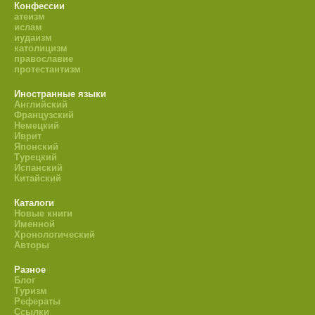
Конфессии
атеизм
ислам
иудаизм
католицизм
православие
протестантизм
Иностранные языки
Английский
Французский
Немецкий
Иврит
Японский
Турецкий
Испанский
Китайский
Каталоги
Новые книги
Именной
Хронологический
Авторы
Разное
Блог
Туризм
Рефераты
Ссылки