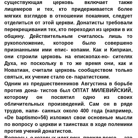
существующая церковь включает также
лицемеров и тех, кто придерживается более
мягких взглядов в отношении покаяния, следует
отделиться от этой церкви. Донатисты требовали
перекрещивания тех, кто переходил из церкви в их
общину. Действительным считалось лишь то
рукоположение, которое было совершено
признанными ими епис- копами. Как и Киприан,
они строили церковь на епископах-но- сителях
Духа, но поскольку в то же время они, как и
Новатиан, считали церковь сообществом только
святых, их учение стало се- паратистским.
Одним из предшественников Августина в борьбе
против дона- тистов был
ОПТАТ МИЛЕВИЙСКИЙ
,
которому он посвятил одно из своих
обличительных произведений. Сам он в ряде
трудов, напи- санных около 400 года (например,
«De baptismo»56) изложил свои основные мысли
по вопросу о церкви и таинствах в ходе полемики
против учений донатистов.
Вопросы, о которых идет речь прежде всего — это