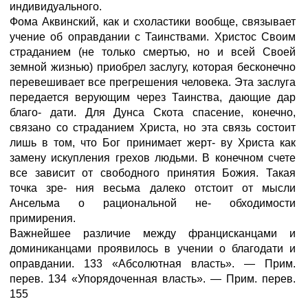
индивидуального.
Фома Аквинский, как и схоластики вообще, связывает
учение об оправдании с Таинствами. Христос Своим
страданием (не только смертью, но и всей Своей
земной жизнью) приобрел заслугу, которая бесконечно
перевешивает все прегрешения человека. Эта заслуга
передается верующим через Таинства, дающие дар
благо- дати. Для Дунса Скота спасение, конечно,
связано со страданием Христа, но эта связь состоит
лишь в том, что Бог принимает жерт- ву Христа как
замену искупления грехов людьми. В конечном счете
все зависит от свободного принятия Божия. Такая
точка зре- ния весьма далеко отстоит от мысли
Ансельма о рациональной не- обходимости
примирения.
Важнейшее различие между францисканцами и
доминиканцами проявилось в учении о благодати и
оправдании. 133 «Абсолютная власть». — Прим.
перев. 134 «Упорядоченная власть». — Прим. перев.
155