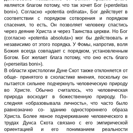
является благом потому, что так хочет Бог («perdeitas
boni»). Согласно «potentia ordinata», Бог действует в
соответствии с порядком сотворения и порядком
спасения, то есть, Он позволяет человеку спастись
через деяние Христа и через Таинства церкви. Но Бог
(согласно «potentia absoluta») мог бы действовать и
независимо от этого порядка. У Фомы, напротив, воля
Божия всегда совпадает с порядком, установленным
Богом. Бог желает блага потому, что оно есть благо
(«perseitas boni»).
В области христологии Дуне Скот также отклоняется от
обще- принятого в схоластике мнения, поскольку он
пытается сильнее подчеркнуть человеческую природу
во Христе. Обычно считалось, что человеческая
природа восходит в божественную природу. По-
следняя «образовывала личность», что часто было
равнозначно со- зданию одностороннего образа
Христа. Более явное подчеркивание человеческого в
трудах Дунса Скота связано с его эмпирической
ориентацией и его пониманием реальности