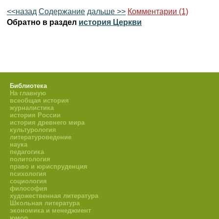
<<назад
Содержание
дальше >>
Комментарии (1)
Обратно в раздел
история Церкви
Библиотека
На главную
всеобщая история
журналистика
история России
история древнего мира
культурология
литературоведение
наука
педагогика
политология
право и юриспруденция
психология
социология
философия
художественная литература
Школьная литература
экономика и менеджмент
юмор