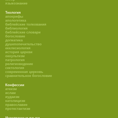
языкознание
Теология
апокрифы
апологетика
библейские толкования
библиология
библейские словари
богословие
догматика
душепопечительство
екклесиология
история церкви
оккультизм
патрология
религиоведение
сектология
современная церковь
сравнительное богословие
Конфессии
атеизм
ислам
иудаизм
католицизм
православие
протестантизм
Иностранные языки