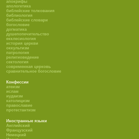
апокрифы
апологетика
библейские толкования
библиология
библейские словари
богословие
догматика
душепопечительство
екклесиология
история церкви
оккультизм
патрология
религиоведение
сектология
современная церковь
сравнительное богословие
Конфессии
атеизм
ислам
иудаизм
католицизм
православие
протестантизм
Иностранные языки
Английский
Французский
Немецкий