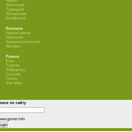
Иврит
Японский
Турецкий
Испанский
Китайский
Каталоги
Новые книги
Именной
Хронологический
Авторы
Разное
Блог
Туризм
Рефераты
Ссылки
Связь
Site Map
оиск по сайту
www.gumer.info