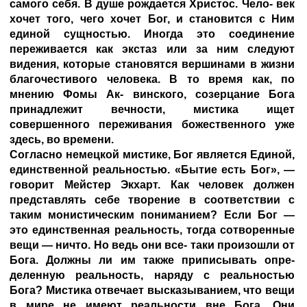
самого себя. В душе рождается Христос. Чело- век
хочет того, чего хочет Бог, и становится с Ним
единой сущностью. Иногда это соединение
переживается как экстаз или за ним следуют
видения, которые становятся вершинами в жизни
благочестивого человека. В то время как, по
мнению Фомы Ак- винского, созерцание Бога
принадлежит вечности, мистика ищет
совершенного переживания божественного уже
здесь, во времени.
Согласно немецкой мистике, Бог является Единой,
единственной реальностью. «Бытие есть Бог», —
говорит Мейстер Экхарт. Как человек должен
представлять себе творение в соответствии с
таким монистическим пониманием? Если Бог —
это единственная реальность, тогда сотворенные
вещи — ничто. Но ведь они все- таки произошли от
Бога. Должны ли им также приписывать опре-
деленную реальность, наряду с реальностью
Бога? Мистика отвечает высказыванием, что вещи
в мире не имеют реальности вне Бога. Они