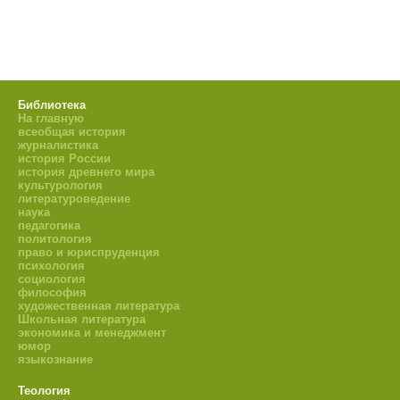
Библиотека
На главную
всеобщая история
журналистика
история России
история древнего мира
культурология
литературоведение
наука
педагогика
политология
право и юриспруденция
психология
социология
философия
художественная литература
Школьная литература
экономика и менеджмент
юмор
языкознание
Теология