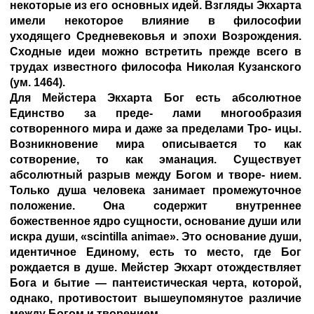
некоторые из его основных идей. Взгляды Экхарта
имели некоторое влияние в философии
уходящего Средневековья и эпохи Возрождения.
Сходные идеи можно встретить прежде всего в
трудах известного философа Николая Кузанского
(ум. 1464).
Для Мейстера Экхарта Бог есть абсолютное
Единство за преде- лами многообразия
сотворенного мира и даже за пределами Тро- ицы.
Возникновение мира описывается то как
сотворение, то как эманация. Существует
абсолютный разрыв между Богом и творе- нием.
Только душа человека занимает промежуточное
положение. Она содержит внутреннее
божественное ядро сущности, основание души или
искра души, «scintilla animae». Это основание души,
идентичное Единому, есть то место, где Бог
рождается в душе. Мейстер Экхарт отождествляет
Бога и бытие — пантеистическая черта, которой,
однако, противостоит вышеупомянутое различие
между Богом и творением.