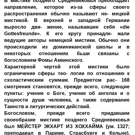
В мистике позднего Средневековья преобладает
направление, которое из-за сферы своего
распространения обычно называют не- мецкой
мистикой. В верхней и западной Германии
выросло дви- жение, называвшее себя «die
Gottesfreunde». К его кругу принадле- жали
ведущие авторы немецкой мистики. Обычно они
происходили из доминиканской школы и в
некоторых отношениях бьши связаны с
богословием Фомы Аквинского.
Характерной чертой этой мистики было
ограничение сферы тео- логии по отношению к
схоластическим суммам. Предметом рас- 168
смотрения становятся, прежде всего, следующие
пункты: учение о Боге, учение об ангелах и о
сущности души человека, а также содержание
Таинств и литургических действий.
Богословом, прежде всего придавшим
своеобразие мистике позднего Средневековья
был
МЕЙСТЕР ЭКХАРТ ИЗ ХОХХАЙМА
(ум. 1327;
преподавал в Париже, Страсбурге и Кельне).