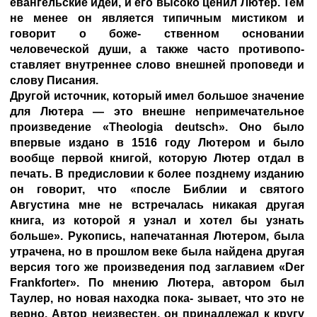
евангельские идеи, и его высоко ценил Лютер. Тем
не менее он является типичным мистиком и
говорит о боже- ственном основании
человеческой души, а также часто противопо-
ставляет внутреннее слово внешней проповеди и
слову Писания.
Другой источник, который имел большое значение
для Лютера — это внешне непримечательное
произведение «Theologia deutsch». Оно было
впервые издано в 1516 году Лютером и было
вообще первой книгой, которую Лютер отдал в
печать. В предисловии к более позднему изданию
он говорит, что «после Библии и святого
Августина мне не встречалась никакая другая
книга, из которой я узнал и хотел бы узнать
больше». Рукопись, напечатанная Лютером, была
утрачена, но в прошлом веке была найдена другая
версия того же произведения под заглавием «Der
Frankforter». По мнению Лютера, автором был
Таулер, но новая находка пока- зывает, что это не
верно. Автор неизвестен, он принадлежал к кругу