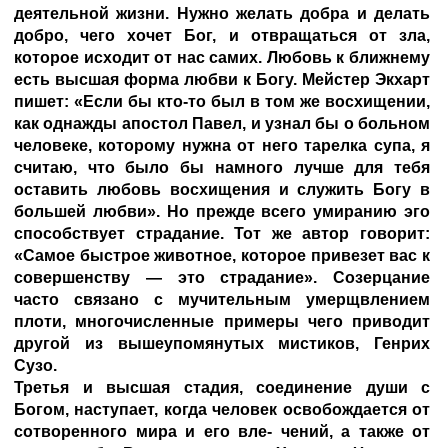
деятельной жизни. Нужно желать добра и делать
добро, чего хочет Бог, и отвращаться от зла,
которое исходит от нас самих. Любовь к ближнему
есть высшая форма любви к Богу. Мейстер Экхарт
пишет: «Если бы кто-то был в том же восхищении,
как однажды апостол Павел, и узнал бы о больном
человеке, которому нужна от него тарелка супа, я
считаю, что было бы намного лучше для тебя
оставить любовь восхищения и служить Богу в
большей любви». Но прежде всего умиранию эго
способствует страдание. Тот же автор говорит:
«Самое быстрое животное, которое привезет вас к
совершенству — это страдание». Созерцание
часто связано с мучительным умерщвлением
плоти, многочисленные примеры чего приводит
другой из вышеупомянутых мистиков, Генрих
Сузо.
Третья и высшая стадия, соединение души с
Богом, наступает, когда человек освобождается от
сотворенного мира и его вле- чений, а также от