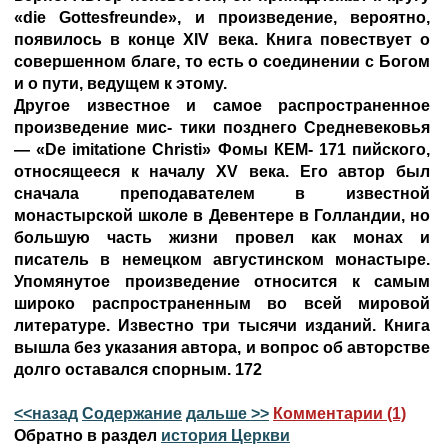
«die Gottesfreunde», и произведение, вероятно,
появилось в конце XIV века. Книга повествует о
совершенном благе, то есть о соединении с Богом
и о пути, ведущем к этому.
Другое известное и самое распространенное
произведение мис- тики позднего Средневековья
— «De imitatione Christi» Фомы КЕМ- 171 пийского,
относящееся к началу XV века. Его автор был
сначала преподавателем в известной
монастырской школе в Девентере в Голландии, но
большую часть жизни провел как монах и
писатель в немецком августинском монастыре.
Упомянутое произведение относится к самым
широко распространенным во всей мировой
литературе. Известно три тысячи изданий. Книга
вышла без указания автора, и вопрос об авторстве
долго оставался спорным. 172
<<назад
Содержание
дальше >>
Комментарии (1)
Обратно в раздел
история Церкви