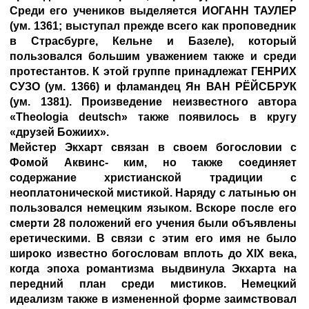
Среди его учеников выделяется
ИОГАНН ТАУЛЕР
(ум. 1361; выступал прежде всего как проповедник
в Страсбурге, Кельне и Базеле), который
пользовался большим уважением также и среди
протестантов. К этой группе принадлежат
ГЕНРИХ
СУЗО
(ум. 1366) и фламандец Ян ВАН РЁЙСБРУК
(ум. 1381). Произведение неизвестного автора
«Theologia deutsch» также появилось в кругу
«друзей Божиих».
Мейстер Экхарт связан в своем богословии с
Фомой Аквинс- ким, но также соединяет
содержание христианской традиции с
неоплатонической мистикой. Наряду с латынью он
пользовался немецким языком. Вскоре после его
смерти 28 положений его учения были объявлены
еретическими. В связи с этим его имя не было
широко известно богословам вплоть до XIX века,
когда эпоха романтизма выдвинула Экхарта на
передний план среди мистиков. Немецкий
идеализм также в измененной форме заимствовал