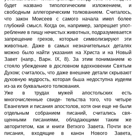
будет названо типологическим изложением, и
свободным аллегорическим толкованием. Считалось,
что закон Моисеев с самого начала имел более
глубокий смысл. Когда он, например, запрещает упот-
ребление в пищу нечистых животных, подразумевается
запрещение грехов, которые символизируют эти
животные. Даже в самых незначительных деталях
можно было найти указания на Христа и на Новый
Завет (напр., Варн. IX, 8). За этим пониманием ю
стояло убеждение в дословном вдохновении Святым
Духом; считалось, что даже внешние детали скрывают
духовную мудрость, которая бьша недоступна иудеям
из-за их буквального толкования.
Уже в трудах мужей апостольских есть
многочисленные свиде- тельства того, что четыре
Евангелия и писания апостолов, хотя они еще не были
отдельным собранием писаний, считались свя-
щенными писаниями, обладающими таким же
авторитетом, как и книги Ветхого Завета. Почти все
писания, входящие в канон Нового Завета,