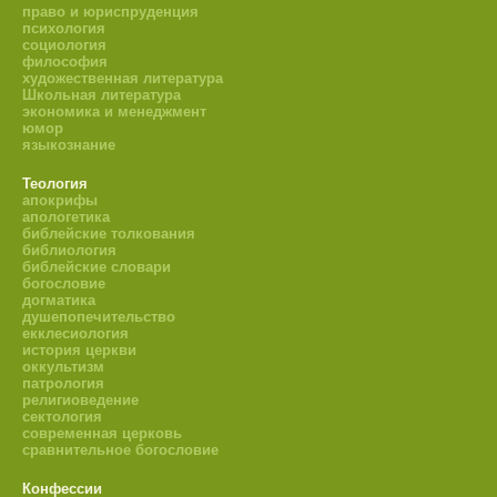
право и юриспруденция
психология
социология
философия
художественная литература
Школьная литература
экономика и менеджмент
юмор
языкознание
Теология
апокрифы
апологетика
библейские толкования
библиология
библейские словари
богословие
догматика
душепопечительство
екклесиология
история церкви
оккультизм
патрология
религиоведение
сектология
современная церковь
сравнительное богословие
Конфессии