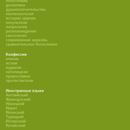
богословие
догматика
душепопечительство
екклесиология
история церкви
оккультизм
патрология
религиоведение
сектология
современная церковь
сравнительное богословие
Конфессии
атеизм
ислам
иудаизм
католицизм
православие
протестантизм
Иностранные языки
Английский
Французский
Немецкий
Иврит
Японский
Турецкий
Испанский
Китайский