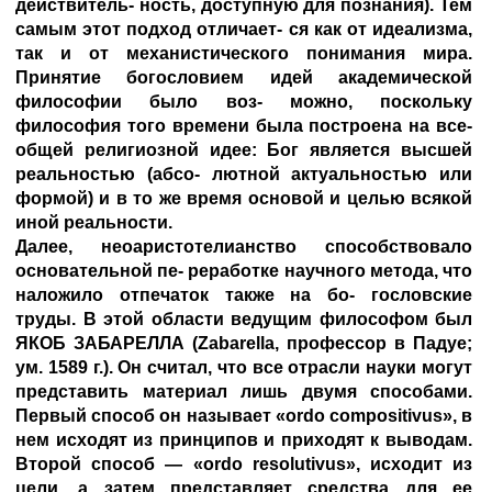
действитель- ность, доступную для познания). Тем
самым этот подход отличает- ся как от идеализма,
так и от механистического понимания мира.
Принятие богословием идей академической
философии было воз- можно, поскольку
философия того времени была построена на все-
общей религиозной идее: Бог является высшей
реальностью (абсо- лютной актуальностью или
формой) и в то же время основой и целью всякой
иной реальности.
Далее, неоаристотелианство способствовало
основательной пе- реработке научного метода, что
наложило отпечаток также на бо- гословские
труды. В этой области ведущим философом был
ЯКОБ ЗАБАРЕЛЛА
(Zabarella, профессор в Падуе;
ум. 1589 г.). Он считал, что все отрасли науки могут
представить материал лишь двумя способами.
Первый способ он называет «ordo compositivus», в
нем исходят из принципов и приходят к выводам.
Второй способ — «ordo resolutivus», исходит из
цели, а затем представляет средства для ее