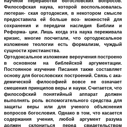
научной переработки богословских вопросов.
Философская наука, которой воспользовалась
лютеран- ская ортодоксия, в некотором смысле
предоставила ей больше воз- можностей для
сохранения и передачи наследия Библии и
Реформа- ции. Лишь когда эта наука переживала
кризис, многие посчитали, что ортодоксальное
изложение теологии есть формализм, чуждый
сущности христианства.
Ортодоксальное изложение вероучения построено
в основном на библейской аргументации.
Постоянное изучение Писания также составляет
основу для богословских построений. Связь с ака-
демической философией вовсе не означает
смешения принципов веры и науки. Считается, что
философский понятийный аппарат должен
выполнять роль вспомогательного средства для
защиты веры или для ученого объяснения
вопросов богословия. Однако в том, что касается
содержания учения, любой аргумент разума
должен склониться перед свидетельством