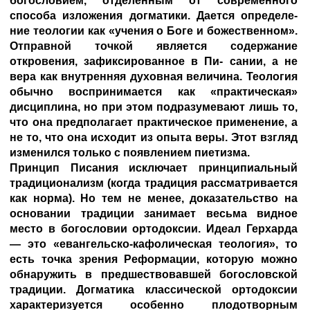
богословием, отделенным от современного
способа изложения догматики. Дается определе-
ние теологии как «учения о Боге и божественном».
Отправной точкой является содержание
откровения, зафиксированное в Пи- сании, а не
вера как внутренняя духовная величина. Теология
обычно воспринимается как «практическая»
дисциплина, но при этом подразумевают лишь то,
что она предполагает практическое применение, а
не то, что она исходит из опыта веры. Этот взгляд
изменился только с появлением пиетизма.
Принцип Писания исключает принципиальный
традиционализм (когда традиция рассматривается
как норма). Но тем не менее, доказательство на
основании традиции занимает весьма видное
место в богословии ортодоксии. Идеал Герхарда
— это «евангельско-кафолическая теология», то
есть точка зрения Реформации, которую можно
обнаружить в предшествовавшей богословской
традиции. Догматика классической ортодоксии
характеризуется особенно плодотворным