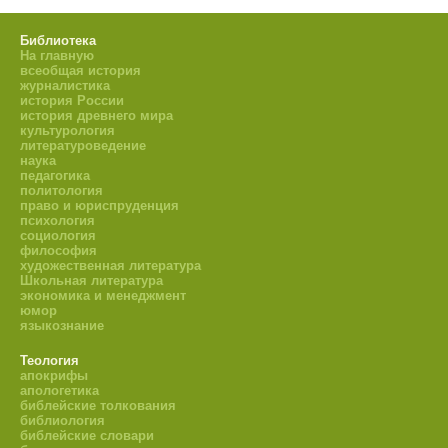
Библиотека
На главную
всеобщая история
журналистика
история России
история древнего мира
культурология
литературоведение
наука
педагогика
политология
право и юриспруденция
психология
социология
философия
художественная литература
Школьная литература
экономика и менеджмент
юмор
языкознание
Теология
апокрифы
апологетика
библейские толкования
библиология
библейские словари