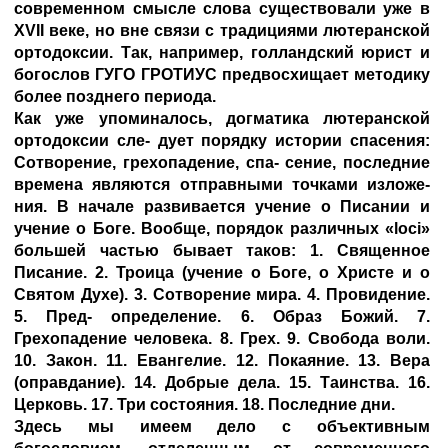
современном смысле слова существовали уже в
XVII веке, но вне связи с традициями лютеранской
ортодоксии. Так, например, голландский юрист и
богослов ГУГО ГРОТИУС предвосхищает методику
более позднего периода.
Как уже упоминалось, догматика лютеранской
ортодоксии сле- дует порядку истории спасения:
Сотворение, грехопадение, спа- сение, последние
времена являются отправными точками изложе-
ния. В начале развивается учение о Писании и
учение о Боге. Вообще, порядок различных «loci»
большей частью бывает таков: 1. Священное
Писание. 2. Троица (учение о Боге, о Христе и о
Святом Духе). 3. Сотворение мира. 4. Провидение.
5. Пред- определение. 6. Образ Божий. 7.
Грехопадение человека. 8. Грех. 9. Свобода воли.
10. Закон. 11. Евангелие. 12. Покаяние. 13. Вера
(оправдание). 14. Добрые дела. 15. Таинства. 16.
Церковь. 17. Три состояния. 18. Последние дни.
Здесь мы имеем дело с объективным