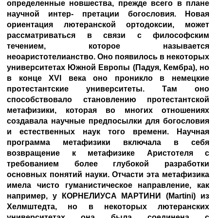
определенные новшества, прежде всего в плане
научной интер- претации богословия. Новая
ориентация лютеранской ортодоксии, может
рассматриваться в связи с философским
течением, которое называется
неоаристотелианство. Оно появилось в некоторых
университетах Южной Европы (Падуя, Кембра), но
в конце XVI века оно проникло в немецкие
протестантские университеты. Там оно
способствовало становлению протестантской
метафизики, которая во многих отношениях
создавала научные предпосылки для богословия
и естественных наук того времени. Научная
программа метафизики включала в себя
возвращение к метафизике Аристотеля с
требованием более глубокой разработки
основных понятий науки. Отчасти эта метафизика
имела чисто гуманистическое направление, как
например, у
КОРНЕЛИУСА МАРТИНИ
(Martini) из
Хелмштедта, но в некоторых лютеранских
университетах она была соединена с