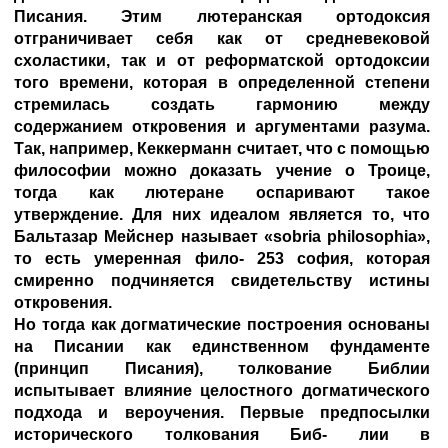
Писания. Этим лютеранская ортодоксия
отграничивает себя как от средневековой
схоластики, так и от реформатской ортодоксии
того времени, которая в определенной степени
стремилась создать гармонию между
содержанием откровения и аргументами разума.
Так, например, Кеккерманн считает, что с помощью
философии можно доказать учение о Троице,
тогда как лютеране оспаривают такое
утверждение. Для них идеалом является то, что
Бальтазар Мейснер называет «sobria philosophia»,
то есть умеренная фило- 253 софия, которая
смиренно подчиняется свидетельству истины
откровения.
Но тогда как догматические построения основаны
на Писании как единственном фундаменте
(принцип Писания), толкование Библии
испытывает влияние целостного догматического
подхода и вероучения. Первые предпосылки
исторического толкования Биб- лии в