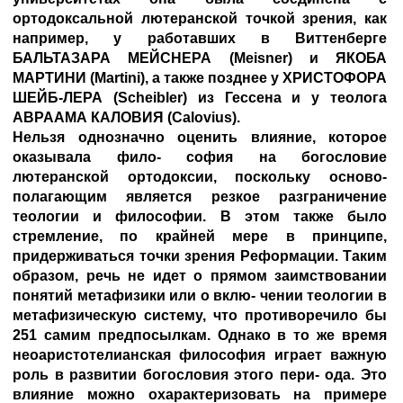
ортодоксальной лютеранской точкой зрения, как
например, у работавших в Виттенберге
БАЛЬТАЗАРА МЕЙСНЕРА (Meisner) и
ЯКОБА
МАРТИНИ
(Martini), а также позднее у
ХРИСТОФОРА
ШЕЙБ-ЛЕРА
(Scheibler) из Гессена и у теолога
АВРААМА КАЛОВИЯ
(Calovius).
Нельзя однозначно оценить влияние, которое
оказывала фило- софия на богословие
лютеранской ортодоксии, поскольку осново-
полагающим является резкое разграничение
теологии и философии. В этом также было
стремление, по крайней мере в принципе,
придерживаться точки зрения Реформации. Таким
образом, речь не идет о прямом заимствовании
понятий метафизики или о вклю- чении теологии в
метафизическую систему, что противоречило бы
251 самим предпосылкам. Однако в то же время
неоаристотелианская философия играет важную
роль в развитии богословия этого пери- ода. Это
влияние можно охарактеризовать на примере