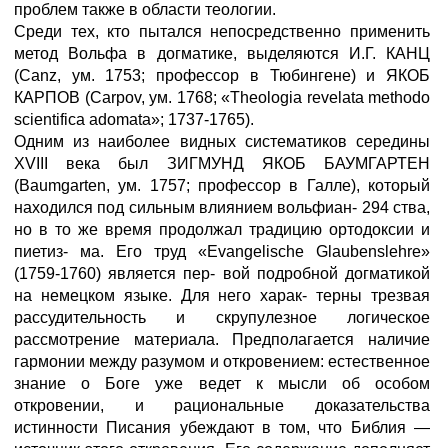
проблем также в области теологии.
Среди тех, кто пытался непосредственно применить
метод Вольфа в догматике, выделяются И.Г. КАНЦ
(Canz, ум. 1753; профессор в Тюбингене) и ЯКОБ
КАРПОВ (Carpov, ум. 1768; «Theologia revelata methodo
scientifica adomata»; 1737-1765).
Одним из наиболее видных систематиков середины
XVIII века был ЗИГМУНД ЯКОБ БАУМГАРТЕН
(Baumgarten, ум. 1757; профессор в Галле), который
находился под сильным влиянием вольфиан- 294 ства,
но в то же время продолжал традицию ортодоксии и
пиетиз- ма. Его труд «Evangelische Glaubenslehre»
(1759-1760) является пер- вой подробной догматикой
на немецком языке. Для него харак- терны трезвая
рассудительность и скрупулезное логическое
рассмотрение материала. Предполагается наличие
гармонии между разумом и откровением: естественное
знание о Боге уже ведет к мысли об особом
откровении, и рациональные доказательства
истинности Писания убеждают в том, что Библия —