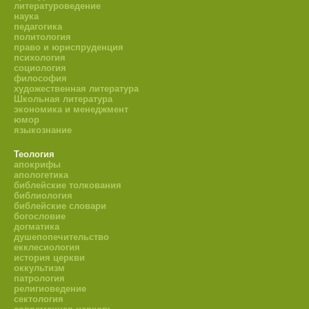
литературоведение
наука
педагогика
политология
право и юриспруденция
психология
социология
философия
художественная литература
Школьная литература
экономика и менеджмент
юмор
языкознание
Теология
апокрифы
апологетика
библейские толкования
библиология
библейские словари
богословие
догматика
душепопечительство
екклесиология
история церкви
оккультизм
патрология
религиоведение
сектология