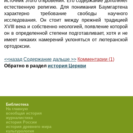
источник этого откровения. Его содержание дополняет
естественную религию. Для понимания Баумгартена
характерно требование свободы научного
исследования. Он стоит между прежней традицией
XVIII века и собственно неологией, появление которой
он в определенной степени подготавливает, хотя и не
имеет никаких намерений уклоняться от лютеранской
ортодоксии.
<<назад
Содержание
дальше >>
Комментарии (1)
Обратно в раздел
история Церкви
Библиотека
На главную
всеобщая история
журналистика
история России
история древнего мира
культурология