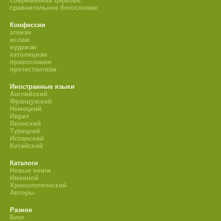
современная церковь
сравнительное богословие
Конфессии
атеизм
ислам
иудаизм
католицизм
православие
протестантизм
Иностранные языки
Английский
Французский
Немецкий
Иврит
Японский
Турецкий
Испанский
Китайский
Каталоги
Новые книги
Именной
Хронологический
Авторы
Разное
Блог