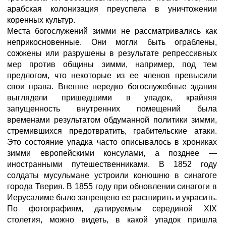
арабская колонизация преуспела в уничтожении
коренных культур.
Места богослужений зимми не рассматривались как
неприкосновенные. Они могли быть ограблены,
сожжены или разрушены в результате репрессивных
мер против общины зимми, например, под тем
предлогом, что некоторые из ее членов превысили
свои права. Внешне нередко богослужебные здания
выглядели пришедшими в упадок, крайняя
запущенность внутренних помещений была
временами результатом обдуманной политики зимми,
стремившихся предотвратить, грабительские атаки.
Это состояние упадка часто описывалось в хрониках
зимми европейскими консулами, а позднее —
иностранными путешественниками. В 1852 году
солдаты мусульмане устроили конюшню в синагоге
города Тверия. В 1855 году при обновлении синагоги в
Иерусалиме было запрещено ее расширить и украсить.
По фотографиям, датируемым серединой XIX
столетия, можно видеть, в какой упадок пришла