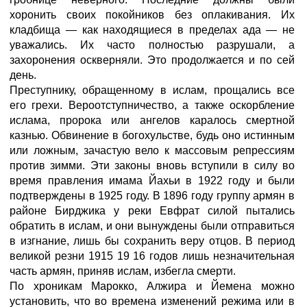
хоронить своих покойников без оплакивания. Их
кладбища — как находящиеся в пределах ада — не
уважались. Их часто полностью разрушали, а
захоронения оскверняли. Это продолжается и по сей
день.
Преступнику, обращенному в ислам, прощались все
его грехи. Вероотступничество, а также оскорбление
ислама, пророка или ангелов каралось смертной
казнью. Обвинение в богохульстве, будь оно истинным
или ложным, зачастую вело к массовым репрессиям
против зимми. Эти законы вновь вступили в силу во
время правления имама Йахьи в 1922 году и были
подтверждены в 1925 году. В 1896 году группу армян в
районе Бирджика у реки Евфрат силой пытались
обратить в ислам, и они вынуждены были отправиться
в изгнание, лишь бы сохранить веру отцов. В период
великой резни 1915 19 16 годов лишь незначительная
часть армян, приняв ислам, избегла смерти.
По хроникам Марокко, Алжира и Йемена можно
установить, что во времена изменений режима или в