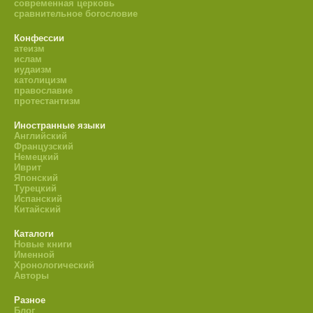
современная церковь
сравнительное богословие
Конфессии
атеизм
ислам
иудаизм
католицизм
православие
протестантизм
Иностранные языки
Английский
Французский
Немецкий
Иврит
Японский
Турецкий
Испанский
Китайский
Каталоги
Новые книги
Именной
Хронологический
Авторы
Разное
Блог