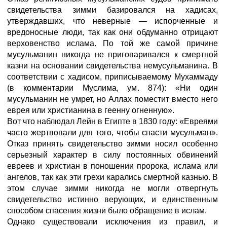
свидетельства зимми базировался на хадисах,
утверждавших, что неверные — испорченные и
вредоносные люди, так как они обдуманно отрицают
верховенство ислама. По той же самой причине
мусульманин никогда не приговаривался к смертной
казни на основании свидетельства немусульманина. В
соответствии с хадисом, приписываемому Мухаммаду
(в комментарии Муслима, ум. 874): «Ни один
мусульманин не умрет, но Аллах поместит вместо него
еврея или христианина в геенну огненную».
Вот что наблюдал Лейн в Египте в 1830 году: «Евреями
часто жертвовали для того, чтобы спасти мусульман».
Отказ принять свидетельство зимми носил особенно
серьезный характер в силу постоянных обвинений
евреев и христиан в поношении пророка, ислама или
ангелов, так как эти грехи карались смертной казнью. В
этом случае зимми никогда не могли отвергнуть
свидетельство истинно верующих, и единственным
способом спасения жизни было обращение в ислам.
Однако существовали исключения из правил, и