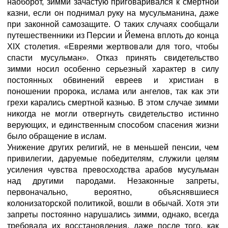
наоборот, зимми зачастую приговаривался к смертной
казни, если он поднимал руку на мусульманина, даже
при законной самозащите. О таких случаях сообщали
путешественники из Персии и Йемена вплоть до конца
XIX столетия. «Евреями жертвовали для того, чтобы
спасти мусульман». Отказ принять свидетельство
зимми носил особенно серьезный характер в силу
постоянных обвинений евреев и христиан в
поношении пророка, ислама или ангелов, так как эти
грехи карались смертной казнью. В этом случае зимми
никогда не могли отвергнуть свидетельство истинно
верующих, и единственным способом спасения жизни
было обращение в ислам.
Унижение других религий, не в меньшей пенсии, чем
привилегии, даруемые победителям, служили целям
усиления чувства превосходства арабов мусульман
над другими пародами. Незаконные запреты,
первоначально, вероятно, объяснявшиеся
колонизаторской политикой, вошли в обычай. Хотя эти
запреты постоянно нарушались зимми, однако, всегда
требовала их восстановления, даже после того, как