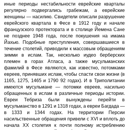
иные периоды нестабильности еврейские кварталы
регулярно подвергались грабежам, а еврейские
женщины — насилию. Свидетели описали разрушение
еврейского квартала в Фесе в 1912 году и начале
французского протектората и в столице Йемена Сане
не позднее 1948 года, после покушения на имама
Йахью. Подобные преступления, совершавшиеся в
течение столетий, приводили к массовым обращениям
зимми в ислам. Так, несколько иудео берберских
племен в горах Атласа, а также мусульманских
фамилий в Фесе являются, как известно, потомками
евреев, принявших ислам, чтобы спасти свои жизни (в
1165, 1275, 1465 и 1790 92 годах). И в Триполитании
имеются мусульмане — потомки евреев, насильно
обращенных в ислам в различные периоды истории.
Евреи Тебриза были вынуждены перейти в
мусульманство в 1291 и 1318 годах, а евреи Багдада —
в 1333 и 1344 годах. На территории Персии
насильственные обращения привели с XVI и вплоть до
начала XX столетия к почти полному истреблению