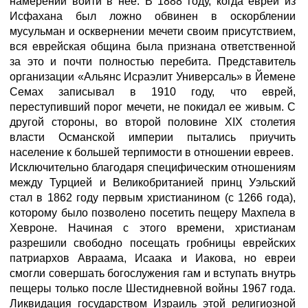
намерении войти в нее. В 1888 году, когда еврей из
Исфахана был ложно обвинен в оскорблении
мусульман и осквернении мечети своим присутствием,
вся еврейская община была признана ответственной
за это и почти полностью перебита. Представитель
организации «Альянс Исраэлит Универсаль» в Йемене
Семах записывал в 1910 году, что еврей,
переступивший порог мечети, не покидал ее живым. С
другой стороны, во второй половине XIX столетия
власти Османской империи пытались приучить
население к большей терпимости в отношении евреев.
Исключительно благодаря специфическим отношениям
между Турцией и Великобританией принц Уэльский
стал в 1862 году первым христианином (с 1266 года),
которому было позволено посетить пещеру Махпела в
Хевроне. Начиная с этого времени, христианам
разрешили свободно посещать гробницы еврейских
патриархов Авраама, Исаака и Иакова, но евреи
смогли совершать богослужения гам и вступать внутрь
пещеры только после Шестидневной войны 1967 года.
Ликвидация государством Израиль этой религиозной