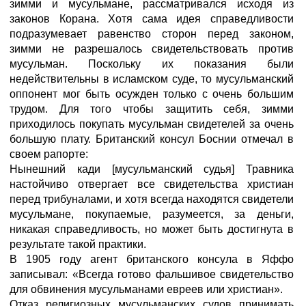
зимми и мусульмане, рассматривался исходя из
законов Корана. Хотя сама идея справедливости
подразумевает равенство сторон перед законом,
зимми не разрешалось свидетельствовать против
мусульман. Поскольку их показания были
недействительны в исламском суде, то мусульманский
оппонент мог быть осужден только с очень большим
трудом. Для того чтобы защитить себя, зимми
приходилось покупать мусульман свидетелей за очень
большую плату. Британский консул Боснии отмечал в
своем рапорте:
Нынешний кади [мусульманский судья] Травника
настойчиво отвергает все свидетельства христиан
перед трибуналами, и хотя всегда находятся свидетели
мусульмане, покупаемые, разумеется, за деньги,
никакая справедливость, но может быть достигнута в
результате такой практики.
В 1905 году агент британского консула в Яффо
записывал: «Всегда готово фальшивое свидетельство
для обвинения мусульманами евреев или христиан».
Отказ религиозных мусульманских судов принимать