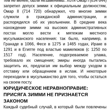
тем не менее, были незаменимы. Хотя Омар I (634 644)
запретил допуск зимми к официальным должностям,
Омар II (714 720) обнаружил, что многие зимми
служили в гражданской администрации, и
распорядился об их увольнении. В средние века
нахождение зимми на высоких административных
постах могло вести к мятежам местного
мусульманского населения: так было, например, в
Гранаде в 1066, Фесе в 1275 и 1465 годах, Ираке в
1291 и в Египте под властью мамелюков (с 1250 по
1517 год). Население, подогреваемое улама,
требовало их смещения; эмиры иногда пытались
защитить их, предлагая им выбор между уходом в
отставку или обращением в ислам. И некоторые
переходили в мусульманство для того, чтобы остаться
на своем посту.
ЮРИДИЧЕСКОЕ НЕРАВНОПРАВИЕ:
ПРИСЯГА ЗИММИ НЕ ПРИЗНАЕТСЯ
ЗАКОНОМ
Каждый судебный случай, в который были повлечены