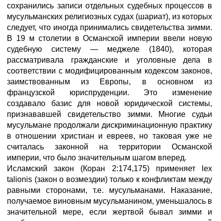
сохранились записи отдельных судебных процессов в
мусульманских религиозных судах (шариат), из которых
следует, что иногда принимались свидетельства зимми.
В 19 м столетии в Османской империи ввели новую
судебную систему — меджеле (1840), которая
рассматривала гражданские и уголовные дела в
соответствии с модифицированным кодексом законов,
заимствованным из Европы, в основном из
французской юриспруденции. Это изменение
создавало базис для новой юридической системы,
признававшей свидетельство зимми. Многие судьи
мусульмане продолжали дискриминационную практику
в отношении христиан и евреев, но таковая уже не
считалась законной на территории Османской
империи, что было значительным шагом вперед.
Исламский закон (Коран 2:174,175) применяет lex
talionis (закон о возмездии) только к конфликтам между
равными сторонами, т.е. мусульманами. Наказание,
получаемое виновным мусульманином, уменьшалось в
значительной мере, если жертвой бывал зимми и