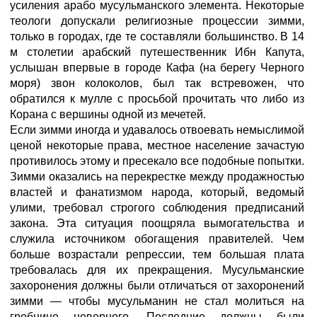
усиления арабо мусульманского элемента. Некоторые
теологи допускали религиозные процессии зимми,
только в городах, где те составляли большинство. В 14
м столетии арабский путешественник Ибн Капута,
услышан впервые в городе Кафа (на берегу Черного
моря) звон колоколов, был так встревожен, что
обратился к мулле с просьбой прочитать что либо из
Корана с вершины одной из мечетей.
Если зимми иногда и удавалось отвоевать немыслимой
ценой некоторые права, местное население зачастую
противилось этому и пресекало все подобные попытки.
Зимми оказались на перекрестке между продажностью
властей и фанатизмом народа, который, ведомый
улими, требовал строгого соблюдения предписаний
закона. Эта ситуация поощряла вымогательства и
служила источником обогащения правителей. Чем
больше возрастали репрессии, тем большая плата
требовалась для их прекращения. Мусульманские
захоронения должны были отличаться от захоронений
зимми — чтобы мусульманин не стал молиться на
гробнице неверного. Последние должны были