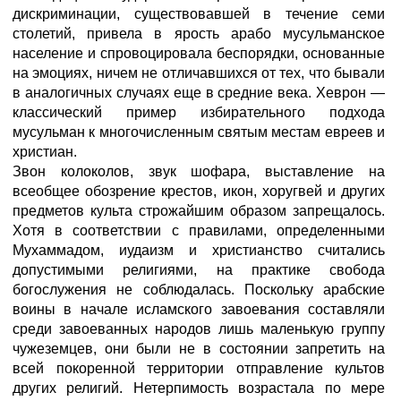
дискриминации, существовавшей в течение семи
столетий, привела в ярость арабо мусульманское
население и спровоцировала беспорядки, основанные
на эмоциях, ничем не отличавшихся от тех, что бывали
в аналогичных случаях еще в средние века. Хеврон —
классический пример избирательного подхода
мусульман к многочисленным святым местам евреев и
христиан.
Звон колоколов, звук шофара, выставление на
всеобщее обозрение крестов, икон, хоругвей и других
предметов культа строжайшим образом запрещалось.
Хотя в соответствии с правилами, определенными
Мухаммадом, иудаизм и христианство считались
допустимыми религиями, на практике свобода
богослужения не соблюдалась. Поскольку арабские
воины в начале исламского завоевания составляли
среди завоеванных народов лишь маленькую группу
чужеземцев, они были не в состоянии запретить на
всей покоренной территории отправление культов
других религий. Нетерпимость возрастала по мере