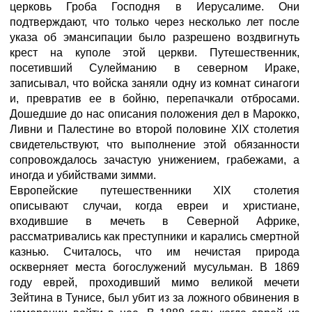
церковь Гроба Господня в Иерусалиме. Они
подтверждают, что только через несколько лет после
указа об эмансипации было разрешено воздвигнуть
крест на куполе этой церкви. Путешественник,
посетивший Сулейманию в северном Ираке,
записывал, что войска заняли одну из комнат синагоги
и, превратив ее в бойню, перепачкали отбросами.
Дошедшие до нас описания положения дел в Марокко,
Ливни и Палестине во второй половине XIX столетия
свидетельствуют, что выполнение этой обязанности
сопровождалось зачастую унижением, грабежами, а
иногда и убийствами зимми.
Европейские путешественники XIX столетия
описывают случаи, когда евреи и христиане,
входившие в мечеть в Северной Африке,
рассматривались как преступники и карались смертной
казнью. Считалось, что им нечистая природа
оскверняет места богослужений мусульман. В 1869
году еврей, проходивший мимо великой мечети
Зейтина в Тунисе, был убит из за ложного обвинения в