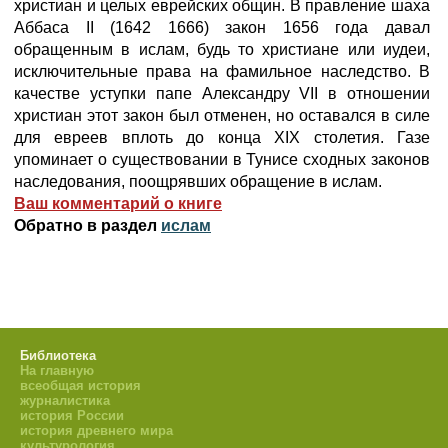
христиан и целых еврейских общин. В правление шаха
Аббаса II (1642 1666) закон 1656 года давал
обращенным в ислам, будь то христиане или иудеи,
исключительные права на фамильное наследство. В
качестве уступки папе Александру VII в отношении
христиан этот закон был отменен, но оставался в силе
для евреев вплоть до конца XIX столетия. Газе
упоминает о существовании в Тунисе сходных законов
наследования, поощрявших обращение в ислам.
Ваш комментарий о книге
Обратно в раздел
ислам
Библиотека
На главную
всеобщая история
журналистика
история России
история древнего мира
культурология