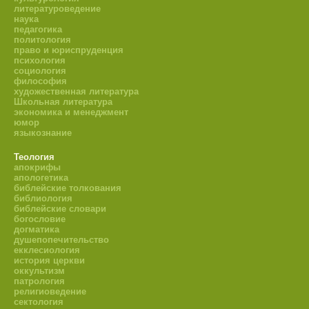
литературоведение
наука
педагогика
политология
право и юриспруденция
психология
социология
философия
художественная литература
Школьная литература
экономика и менеджмент
юмор
языкознание
Теология
апокрифы
апологетика
библейские толкования
библиология
библейские словари
богословие
догматика
душепопечительство
екклесиология
история церкви
оккультизм
патрология
религиоведение
сектология