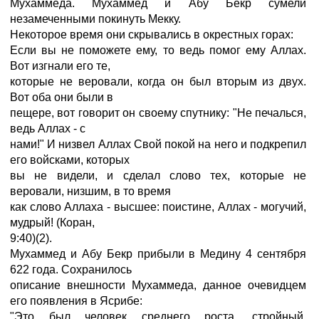
Мухаммеда. Мухаммед и Абу Бекр сумели
незамеченными покинуть Мекку.
Некоторое время они скрывались в окрестных горах:
Если вы не поможете ему, то ведь помог ему Аллах.
Вот изгнали его те,
которые не веровали, когда он был вторым из двух.
Вот оба они были в
пещере, вот говорит он своему спутнику: "Не печалься,
ведь Аллах - с
нами!" И низвел Аллах Свой покой на него и подкрепил
его войсками, которых
вы не видели, и сделал слово тех, которые не
веровали, низшим, в то время
как слово Аллаха - высшее: поистине, Аллах - могучий,
мудрый! (Коран,
9:40)(2).
Мухаммед и Абу Бекр прибыли в Медину 4 сентября
622 года. Сохранилось
описание внешности Мухаммеда, данное очевидцем
его появления в Ясрибе:
"Это был человек среднего роста, стройный,