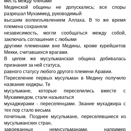
месть между членами
Мединской общины не допускались; все споры
разрешал Мухаммед, руководимый
высшим волеизъявлением Аллаха. В то же время
племена сохраняли
независимость, могли сообщаться между собой,
заключать соглашения с любыми
другими племенами вне Медины, кроме курейшитов
Мекки, считавшихся врагами.
В целом же мусульманская община добивалась
признания за ней статуса,
равного статусу любого другого племени Аравии.
Переселение первых мусульман в Медину получило
название хиджры. Те
мусульмане, которые переселились вместе с
Мухаммедом, стали называться
мухаджирами - переселенцами. Звание мухаджира с
тех пор стало весьма
почетным. Позднее мусульмане, переселявшиеся из
мусульманских стран,
завоеванных немусульманами, например