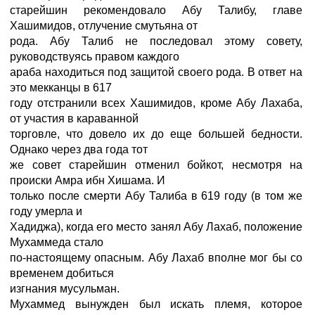
старейшин рекомендовало Абу Талибу, главе
Хашимидов, отлучение смутьяна от
рода. Абу Талиб не последовал этому совету,
руководствуясь правом каждого
араба находиться под защитой своего рода. В ответ на
это мекканцы в 617
году отстранили всех Хашимидов, кроме Абу Лахаба,
от участия в караванной
торговле, что довело их до еще большей бедности.
Однако через два года тот
же совет старейшин отменил бойкот, несмотря на
происки Амра ибн Хишама. И
только после смерти Абу Талиба в 619 году (в том же
году умерла и
Хадиджа), когда его место занял Абу Лахаб, положение
Мухаммеда стало
по-настоящему опасным. Абу Лахаб вполне мог бы со
временем добиться
изгнания мусульман.
Мухаммед вынужден был искать племя, которое