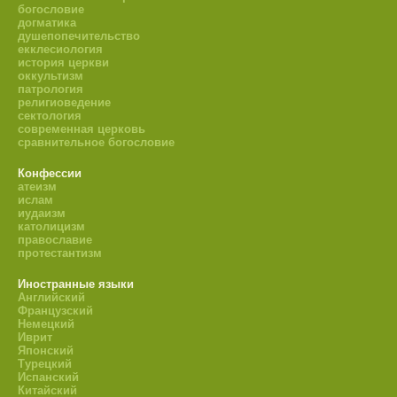
богословие
догматика
душепопечительство
екклесиология
история церкви
оккультизм
патрология
религиоведение
сектология
современная церковь
сравнительное богословие
Конфессии
атеизм
ислам
иудаизм
католицизм
православие
протестантизм
Иностранные языки
Английский
Французский
Немецкий
Иврит
Японский
Турецкий
Испанский
Китайский