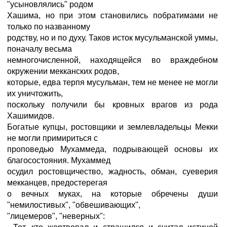
"усыновлялись" родом
Хашима, но при этом становились побратимами не
только по названному
родству, но и по духу. Таков исток мусульманской уммы,
поначалу весьма
немногочисленной, находящейся во враждебном
окружении мекканских родов,
которые, едва терпя мусульман, тем не менее не могли
их уничтожить,
поскольку получили бы кровных врагов из рода
Хашимидов.
Богатые купцы, ростовщики и землевладельцы Мекки
не могли примириться с
проповедью Мухаммеда, подрывающей основы их
благосостояния. Мухаммед
осудил ростовщичество, жадность, обман, суеверия
мекканцев, предостерегая
о вечных муках, на которые обречены души
"немилостивых", "обвешивающих",
"лицемеров", "неверных":