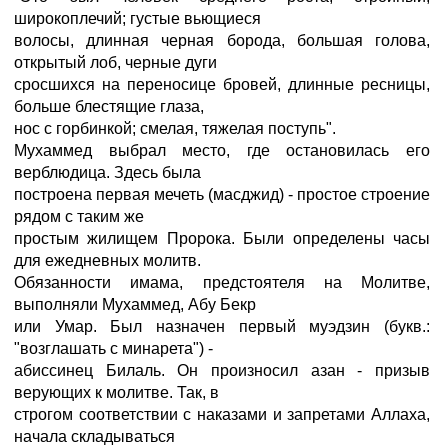
широкоплечий; густые вьющиеся
волосы, длинная черная борода, большая голова,
открытый лоб, черные дуги
сросшихся на переносице бровей, длинные ресницы,
больше блестящие глаза,
нос с горбинкой; смелая, тяжелая поступь".
Мухаммед выбрал место, где остановилась его
верблюдица. Здесь была
построена первая мечеть (масджид) - простое строение
рядом с таким же
простым жилищем Пророка. Были определены часы
для ежедневных молитв.
Обязанности имама, предстоятеля на Молитве,
выполняли Мухаммед, Абу Бекр
или Умар. Был назначен первый муэдзин (букв.:
"возглашать с минарета") -
абиссинец Билаль. Он произносил азан - призыв
верующих к молитве. Так, в
строгом соответствии с наказами и запретами Аллаха,
начала складываться