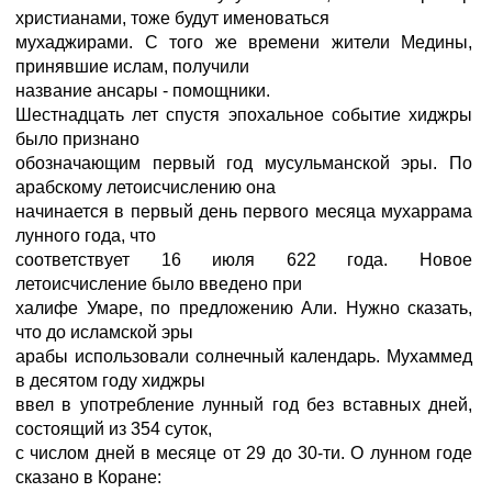
христианами, тоже будут именоваться
мухаджирами. С того же времени жители Медины,
принявшие ислам, получили
название ансары - помощники.
Шестнадцать лет спустя эпохальное событие хиджры
было признано
обозначающим первый год мусульманской эры. По
арабскому летоисчислению она
начинается в первый день первого месяца мухаррама
лунного года, что
соответствует 16 июля 622 года. Новое
летоисчисление было введено при
халифе Умаре, по предложению Али. Нужно сказать,
что до исламской эры
арабы использовали солнечный календарь. Мухаммед
в десятом году хиджры
ввел в употребление лунный год без вставных дней,
состоящий из 354 суток,
с числом дней в месяце от 29 до 30-ти. О лунном годе
сказано в Коране: