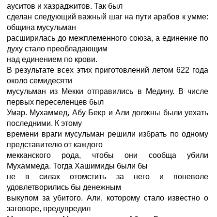
ауситов и хазраджитов. Так был
сделан следующий важный шаг на пути арабов к умме:
община мусульман
расширилась до межплеменного союза, а единение по
духу стало преобладающим
над единением по крови.
В результате всех этих приготовлений летом 622 года
около семидесяти
мусульман из Мекки отправились в Медину. В числе
первых переселенцев был
Умар. Мухаммед, Абу Бекр и Али должны были уехать
последними. К этому
времени враги мусульман решили избрать по одному
представителю от каждого
мекканского рода, чтобы они сообща убили
Мухаммеда. Тогда Хашимиды были бы
не в силах отомстить за него и поневоле
удовлетворились бы денежным
выкупом за убитого. Али, которому стало известно о
заговоре, предупредил