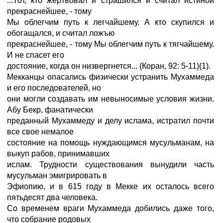
...Тот, кто жертвовал и страшился и считал истиной
прекраснейшее, - тому
Мы облегчим путь к легчайшему. А кто скупился и
обогащался, и считал ложъю
прекраснейшее, - тому Мы облегчим путь к тягчайшему.
И не спасет его
достояние, когда он низвергнется... (Коран, 92: 5-11)(1).
Мекканцы опасались физически устранить Мухаммеда
и его последователей, но
они могли создавать им невыносимые условия жизни.
Абу Бекр, фанатически
преданный Мухаммеду и делу ислама, истратил почти
все свое немалое
состояние на помощь нуждающимся мусульманам, на
выкуп рабов, принимавших
ислам. Трудности существования вынудили часть
мусульман эмигрировать в
Эфиопию, и в 615 году в Мекке их осталось всего
пятьдесят два человека.
Со временем враги Мухаммеда добились даже того,
что собрание родовых