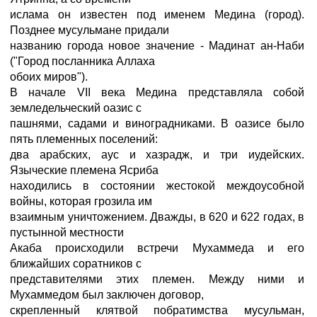
ислама он известен под именем Медина (город).
Позднее мусульмане придали
названию города новое значение - Мадинат ан-Наби
("Город посланника Аллаха
обоих миров").
В начале VII века Медина представляла собой
земледельческий оазис с
пашнями, садами и виноградниками. В оазисе было
пять племенных поселений:
два арабских, аус и хазрадж, и три иудейских.
Языческие племена Ясриба
находились в состоянии жестокой междоусобной
войны, которая грозила им
взаимным уничтожением. Дважды, в 620 и 622 годах, в
пустынной местности
Акаба происходили встречи Мухаммеда и его
ближайших соратников с
представителями этих племен. Между ними и
Мухаммедом был заключен договор,
скрепленный клятвой побратимства мусульман,