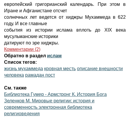
европейский григорианский календарь. При этом в
Иране и Афганистане отсчет
солнечных лет ведется от хиджры Мухаммеда в 622
году. И все главные
события из истории ислама вплоть до XIX века
мусульманские историки
датируют по эре хиджры.
Комментарии (2)
Обратно в раздел
ислам
Список тегов:
жизнь мухаммеда
кровная месть
описание внешности
человека
рамадан пост
См. также
Библиотека Гумер - Армстронг К. История Бога
Зеленков М. Мировые религии: история и
современность электронная библиотека
религиоведения