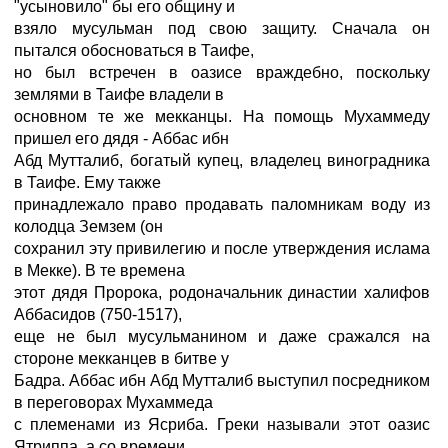
"усыновило" бы его общину и
взяло мусульман под свою защиту. Сначала он
пытался обосноваться в Таифе,
но был встречен в оазисе враждебно, поскольку
землями в Таифе владели в
основном те же мекканцы. На помощь Мухаммеду
пришел его дядя - Аббас ибн
Абд Мутталиб, богатый купец, владелец виноградника
в Таифе. Ему также
принадлежало право продавать паломникам воду из
колодца Земзем (он
сохранил эту привилегию и после утверждения ислама
в Мекке). В те времена
этот дядя Пророка, родоначальник династии халифов
Аббасидов (750-1517),
еще не был мусульманином и даже сражался на
стороне мекканцев в битве у
Бадра. Аббас ибн Абд Мутталиб выступил посредником
в переговорах Мухаммеда
с племенами из Ясриба. Греки называли этот оазис
Ятриппа, а со времени