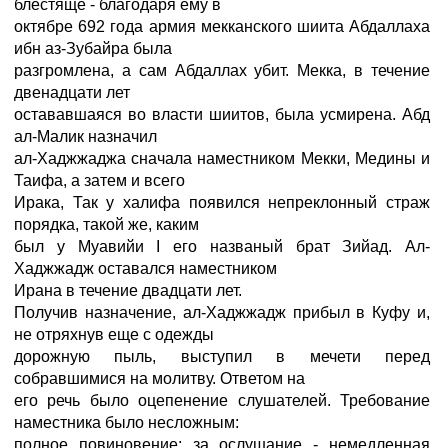
блестяще - благодаря ему в
октябре 692 года армия мекканского шиита Абдаллаха
ибн аз-Зубайра была
разгромлена, а сам Абдаллах убит. Мекка, в течение
двенадцати лет
остававшаяся во власти шиитов, была усмирена. Абд
ал-Малик назначил
ал-Хаджжаджа сначала наместником Мекки, Медины и
Таифа, а затем и всего
Ирака, Так у халифа появился непреклонный страж
порядка, такой же, каким
был у Муавийи I его названый брат Зийад. Ал-
Хаджжадж оставался наместником
Ирана в течение двадцати лет.
Получив назначение, ал-Хаджжадж прибыл в Куфу и,
не отряхнув еще с одежды
дорожную пыль, выступил в мечети перед
собравшимися на молитву. Ответом на
его речь было оцепенение слушателей. Требование
наместника было несложным:
полное повиновение; за ослушание - немедленная