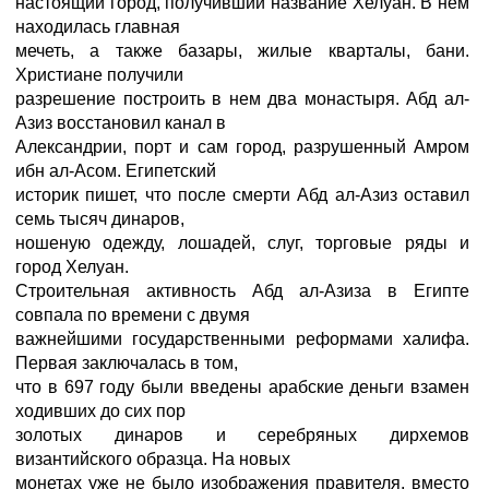
настоящий город, получивший название Хелуан. В нем
находилась главная
мечеть, а также базары, жилые кварталы, бани.
Христиане получили
разрешение построить в нем два монастыря. Абд ал-
Азиз восстановил канал в
Александрии, порт и сам город, разрушенный Амром
ибн ал-Асом. Египетский
историк пишет, что после смерти Абд ал-Азиз оставил
семь тысяч динаров,
ношеную одежду, лошадей, слуг, торговые ряды и
город Хелуан.
Строительная активность Абд ал-Азиза в Египте
совпала по времени с двумя
важнейшими государственными реформами халифа.
Первая заключалась в том,
что в 697 году были введены арабские деньги взамен
ходивших до сих пор
золотых динаров и серебряных дирхемов
византийского образца. На новых
монетах уже не было изображения правителя, вместо