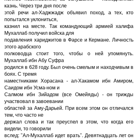
казнь. Через три дня после
этой речи ал-Хаджжадж объявил поход, а тех, кто
попытался уклониться,
казнил на месте. Так командующий армией халифа
Мухаллаб получил войска для
подавления хариджитов в Фарсе и Кермане. Личность
этого арабского
полководца стоит того, чтобы о ней упомянуть.
Мухаллаб ибн Абу Суфра
родился в 628 году. Был очень смелым и находчивым в
боях. С тремя
наместниками Хорасана - ал-Хакамом ибн Амиром,
Саидом ибн Усма-ном и
Салмом ибн Зийадом (все Омейяды) - он трижды
участвовал в завоевании
областей за Аму-Дарьей. При всем этом он отличался
тем, что часто не
держал слова и так преуспел в этом, что когда его
видели, то говорили
вслед: "Ал-Мухаллаб идет врать". Девятнадцать лет он