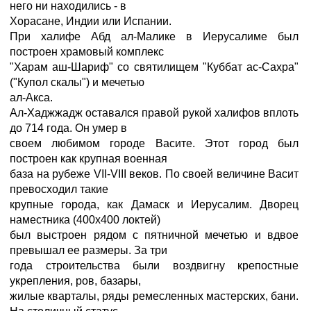
него ни находились - в
Хорасане, Индии или Испании.
При халифе Абд ал-Малике в Иерусалиме был
построен храмовый комплекс
"Харам аш-Шариф" со святилищем "Куббат ас-Сахра"
("Купол скалы") и мечетью
ал-Акса.
Ал-Хаджжадж оставался правой рукой халифов вплоть
до 714 года. Он умер в
своем любимом городе Васите. Этот город был
построен как крупная военная
база на рубеже VII-VIII веков. По своей величине Васит
превосходил такие
крупные города, как Дамаск и Иерусалим. Дворец
наместника (400x400 локтей)
был выстроен рядом с пятничной мечетью и вдвое
превышал ее размеры. За три
года строительства были воздвигну крепостные
укрепления, ров, базары,
жилые кварталы, ряды ремесленных мастерских, бани.