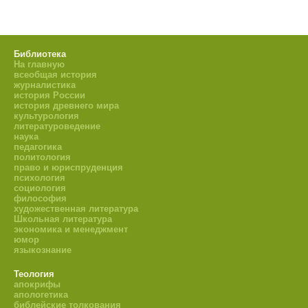
Библиотека
На главную
всеобщая история
журналистика
история России
история древнего мира
культурология
литературоведение
наука
педагогика
политология
право и юриспруденция
психология
социология
философия
художественная литература
Школьная литература
экономика и менеджмент
юмор
языкознание
Теология
апокрифы
апологетика
библейские толкования