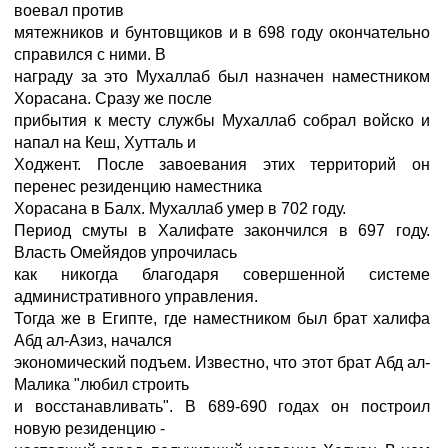
воевал против
мятежников и бунтовщиков и в 698 году окончательно
справился с ними. В
награду за это Мухаллаб был назначен наместником
Хорасана. Сразу же после
прибытия к месту службы Мухаллаб собрал войско и
напал на Кеш, Хутталь и
Ходжент. После завоевания этих территорий он
перенес резиденцию наместника
Хорасана в Балх. Мухаллаб умер в 702 году.
Период смуты в Халифате закончился в 697 году.
Власть Омейядов упрочилась
как никогда благодаря совершенной системе
административного управления.
Тогда же в Египте, где наместником был брат халифа
Абд ал-Азиз, начался
экономический подъем. Известно, что этот брат Абд ал-
Малика "любил строить
и восстанавливать". В 689-690 годах он построил
новую резиденцию -