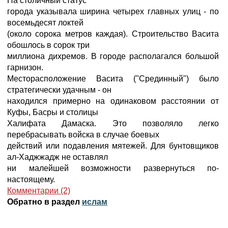
На столичный статус
города указывала ширина четырех главных улиц - по
восемьдесят локтей
(около сорока метров каждая). Строительство Васита
обошлось в сорок три
миллиона дихремов. В городе располагался большой
гарнизон.
Месторасположение Васита ("Срединный") было
стратегически удачным - он
находился примерно на одинаковом расстоянии от
Куфы, Басры и столицы
Халифата Дамаска. Это позволяло легко
перебрасывать войска в случае боевых
действий или подавления мятежей. Для бунтовщиков
ал-Хаджжадж не оставлял
ни малейшей возможности развернуться по-
настоящему.
Комментарии (2)
Обратно в раздел
ислам