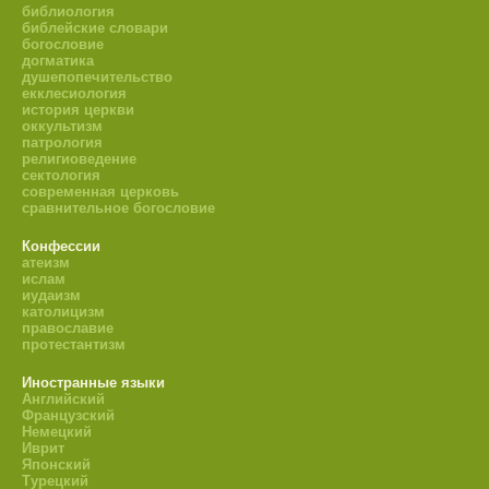
библиология
библейские словари
богословие
догматика
душепопечительство
екклесиология
история церкви
оккультизм
патрология
религиоведение
сектология
современная церковь
сравнительное богословие
Конфессии
атеизм
ислам
иудаизм
католицизм
православие
протестантизм
Иностранные языки
Английский
Французский
Немецкий
Иврит
Японский
Турецкий