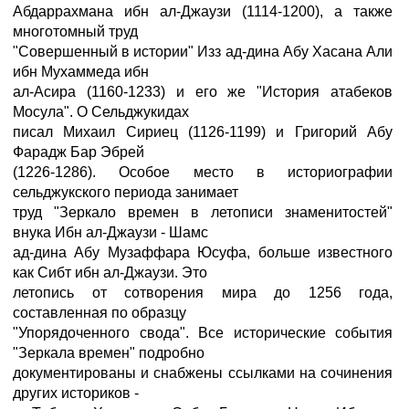
Абдаррахмана ибн ал-Джаузи (1114-1200), а также
многотомный труд
"Совершенный в истории" Изз ад-дина Абу Хасана Али
ибн Мухаммеда ибн
ал-Асира (1160-1233) и его же "История атабеков
Мосула". О Сельджукидах
писал Михаил Сириец (1126-1199) и Григорий Абу
Фарадж Бар Эбрей
(1226-1286). Особое место в историографии
сельджукского периода занимает
труд "Зеркало времен в летописи знаменитостей"
внука Ибн ал-Джаузи - Шамс
ад-дина Абу Музаффара Юсуфа, больше известного
как Сибт ибн ал-Джаузи. Это
летопись от сотворения мира до 1256 года,
составленная по образцу
"Упорядоченного свода". Все исторические события
"Зеркала времен" подробно
документированы и снабжены ссылками на сочинения
других историков -