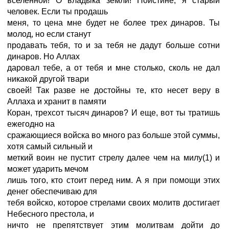
вселенной! О владыка земли! Поистине, я старый
человек. Если ты продашь
меня, то цена мне будет не более трех динаров. Ты
молод, но если станут
продавать тебя, то и за тебя не дадут больше сотни
динаров. Но Аллах
даровал тебе, а от тебя и мне столько, сколь не дал
никакой другой твари
своей! Так разве не достойны те, кто несет веру в
Аллаха и хранит в памяти
Коран, трехсот тысяч динаров? И еще, вот ты тратишь
ежегодно на
сражающиеся войска во много раз больше этой суммы,
хотя самый сильный и
меткий воин не пустит стрелу далее чем на милу(1) и
может ударить мечом
лишь того, кто стоит перед ним. А я при помощи этих
денег обеспечиваю для
тебя войско, которое стрелами своих молитв достигает
Небесного престола, и
ничто не препятствует этим молитвам дойти до