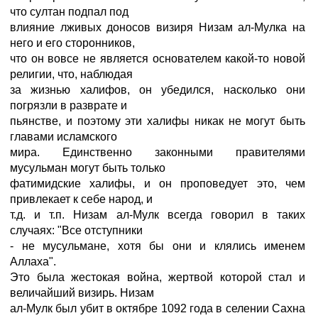
что султан подпал под
влияние лживых доносов визиря Низам ал-Мулка на
него и его сторонников,
что он вовсе не является основателем какой-то новой
религии, что, наблюдая
за жизнью халифов, он убедился, насколько они
погрязли в разврате и
пьянстве, и поэтому эти халифы никак не могут быть
главами исламского
мира. Единственно законными правителями
мусульман могут быть только
фатимидские халифы, и он проповедует это, чем
привлекает к себе народ, и
т.д. и т.п. Низам ал-Мулк всегда говорил в таких
случаях: "Все отступники
- не мусульмане, хотя бы они и клялись именем
Аллаха".
Это была жестокая война, жертвой которой стал и
величайший визирь. Низам
ал-Мулк был убит в октябре 1092 года в селении Сахна