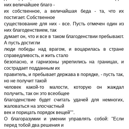
них величайшее благо -
их собственное, а величайшая беда - та, что их
постигает. Собственное
существование для них - все. Пусть отмечен один из
них благоденствием, так
думает он, что и все в таком благоденствии пребывают.
А пусть достигли
люди победы над врагом, и воцарилась в стране
справедливость, и жить стало
безопасно, и гарнизоны укрепились на границах, и
сострадает подданным их
правитель, и пребывает держава в порядке, - пусть так,
но не получит такой
человек какой-то малости, которую он жаждал
получить, так он это всеобщее
благоденствие будет считать удачей для немногих,
жаловаться на злосчастный
век и порицать порядок вещей"".
О благоразумии и умении управлять собой: "Если
перед тобой два решения и