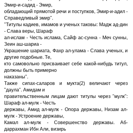
Эмир-и-садид - Эмир,
обладающий прямотой речи и поступков, Эмир-и-адил -
Справедливый эмир".
"Титулы кадиев, имамов и ученых таковы: Мадж ад-дин
- Слава веры, Шараф
ал-ислам - Честь ислама, Сайф ас-сунна - Меч сунны,
Зеин аш-шариа -
Украшение шариата, Фахр ал-улама - Слава ученых, и
другие подобные. Те,
кто самовольно присваивает себе какой-нибудь титул,
должны быть примерно
наказаны".
Также сипах-саларов и мукта(2) величают через
"даула". Амидам и
правительственным лицам дают титулы через "мулк":
Шараф ал-мулк - Честь
державы, Амид ал-мулк - Опора державы, Низам ал-
мулк - Устроение державы,
Камал ал-мулк - Совершенство державы. Аб-
даррахман Ибн Али, визирь