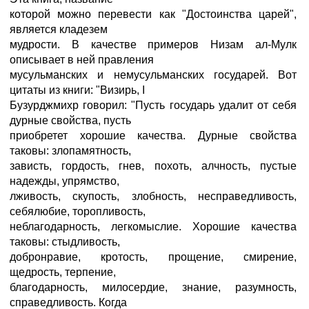
которой можно перевести как "Достоинства царей",
является кладезем
мудрости. В качестве примеров Низам ал-Мулк
описывает в ней правления
мусульманских и немусульманских государей. Вот
цитаты из книги: "Визирь, I
Бузурджмихр говорил: "Пусть государь удалит от себя
дурные свойства, пусть
приобретет хорошие качества. Дурные свойства
таковы: злопамятность,
зависть, гордость, гнев, похоть, алчность, пустые
надежды, упрямство,
лживость, скупость, злобность, несправедливость,
себялюбие, торопливость,
неблагодарность, легкомыслие. Хорошие качества
таковы: стыдливость,
добронравие, кротость, прощение, смирение,
щедрость, терпение,
благодарность, милосердие, знание, разумность,
справедливость. Когда