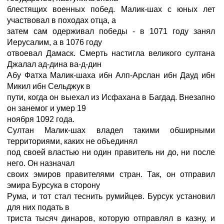
блестящих военных побед. Малик-шах с юных лет
участвовал в походах отца, а
затем сам одерживал победы - в 1071 году занял
Иерусалим, а в 1076 году
отвоевал Дамаск. Смерть настигла великого султана
Джалал ад-дина ва-д-дин
Абу Фатха Малик-шаха ибн Алп-Арслан ибн Дауд ибн
Микил ибн Сельджук в
пути, когда он выехал из Исфахана в Багдад. Внезапно
он занемог и умер 19
ноября 1092 года.
Султан Малик-шах владел такими обширными
территориями, каких не объединял
под своей властью ни один правитель ни до, ни после
него. Он назначал
своих эмиров правителями стран. Так, он отправил
эмира Бурсука в сторону
Рума, и тот стал теснить румийцев. Бурсук установил
для них подать в
триста тысяч динаров, которую отправлял в казну, и