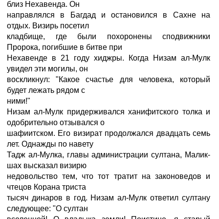
близ Нехавенда. Он
направлялся в Багдад и остановился в Сахне на
отдых. Визирь посетил
кладбище, где были похоронены сподвижники
Пророка, погибшие в битве при
Нехавенде в 21 году хиджры. Когда Низам ал-Мулк
увидел эти могилы, он
воскликнул: "Какое счастье для человека, который
будет лежать рядом с
ними!"
Низам ал-Мулк придерживался ханифитского толка и
одобрительно отзывался о
шафиитском. Его визират продолжался двадцать семь
лет. Однажды по навету
Тадж ал-Мулка, главы администрации султана, Малик-
шах высказал визирю
недовольство тем, что тот тратит на законоведов и
чтецов Корана триста
тысяч динаров в год. Низам ал-Мулк ответил султану
следующее: "О султан