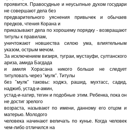
проявится. Правосудные и неусыпные духом государи
не совершают дела без
предварительного уяснения привычек и обычаев
предков, чтения Корана и
приказывают дела по хорошему порядку - возвращают
титулы к правилам,
уничтожают новшества силою ума, влиятельным
указом, острым мечом.
За исключением визиря, туграи, мустауфи, султанского
ариза, амида Багдада
и амиля Хорасана никого больше не следует
титуловать через "мулк". Титулы
без "мулк" таковы: ходжэ, рашид, мухтасс, садид,
наджиб, устад-и-амин,
устад-и-хатир, тегин и подобные этим. Ребенка, пока он
не достиг зрелого
возраста, называют по имени, данному его отцом и
матерью. Молодого
человека начинают величать по кунье. Когда человек
чем-либо отличился на