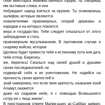
себя некоторых невежественных горцев, ты говоришь
им льстивые слова, и они
побуждают народ взяться за оружие. Ты осмеиваешь
халифов, которые являются
повелителями правоверных, опорой державы и
народов и на которых покоится
вера и государство. Тебе следует отказаться от этого
заблуждения и стать
правоверным мусульманиом. В противном случае я
снаряжу войско, которое
(должно будет привести тебя к истинному пути или дать
тебе отпор. Берегись
же, берегись! Сжалься над своей душой и душами
своих последователей, не
подвергай себя и их уничтожению. Не надейся на
прочность своих крепостей и
знай наверняка, что если твоя крепость, название коей
Аламут, окажется
даже на седьмом небе, я с помощью Всевышнего
сотру ее с лица земли".
В пространном ответе Малик-шаху ас-Саббах заявил,