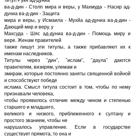
титул Рукн ад-дуниа
ва-д-дин - Столп мира и веры, у Махмуда - Насир ад-
дуниа ва-д-дин - Защита
мира и веры, у Исмаила - Мухйа ад-дуниа ва-д-дин -
Дающий мир и веру, у
Махсуда - Шяс ад-дуниа ва-д-дин - Помощь миру и
вере. Женам правителей
также пишут эти титулы, а также прибавляют их к
именам наследников.
Титулы через "дин", "ислам", "даула" даются
правителям, визирям, улемам и
эмирам, которые постоянно заняты священной войной
и способствуют победе
ислама. Смысл титула состоит в том, чтобы по нему
признавали человека,
чтобы проявилось отличие между чином и степенью
старшего и младшего,
великого и низкого, приближенного к султану и
простого званием, чтобы не
нарушалось управление. Если в государстве
существует прямота, то она и