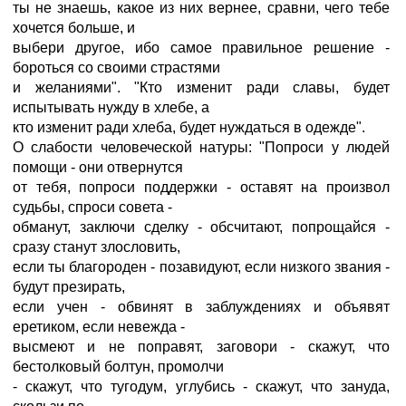
ты не знаешь, какое из них вернее, сравни, чего тебе
хочется больше, и
выбери другое, ибо самое правильное решение -
бороться со своими страстями
и желаниями". "Кто изменит ради славы, будет
испытывать нужду в хлебе, а
кто изменит ради хлеба, будет нуждаться в одежде".
О слабости человеческой натуры: "Попроси у людей
помощи - они отвернутся
от тебя, попроси поддержки - оставят на произвол
судьбы, спроси совета -
обманут, заключи сделку - обсчитают, попрощайся -
сразу станут злословить,
если ты благороден - позавидуют, если низкого звания -
будут презирать,
если учен - обвинят в заблуждениях и объявят
еретиком, если невежда -
высмеют и не поправят, заговори - скажут, что
бестолковый болтун, промолчи
- скажут, что тугодум, углубись - скажут, что зануда,