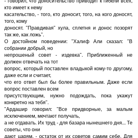
- говорил, что доносительство приводит к гибели всех,
кто имеет к нему
касательство, - того, кто доносит, того, на кого доносят,
того, кому
доносят. "Правдивая" хула, сплетня и донос позорят
так же, как ложь".
О достойном поведении: "Халиф Али сказал: "В
собрании добрый, но
непрошеный совет - издевка". Приближенный не
должен отвечать на тот
вопрос, который поставлен владыкой кому-то другому,
даже если и считает,
что его ответ был бы более правильным. Даже если
вопрос поставлен всем
присутствующим, нужно подождать, пока укажут
конкретно на тебя".
"Ардашир говорил: "Все придворные, за малым
исключением, мечтают получать,
а не отдавать. Их труд - для базара нынешнего дня... Те
советы, что они
дают царям, - остаток от их советов самим себе. Для