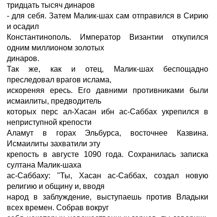
тридцать тысяч динаров
- для себя. Затем Малик-шах сам отправился в Сирию
и осадил
Константинополь. Император Византии откупился
одним миллионом золотых
динаров.
Так же, как и отец, Малик-шах беспощадно
преследовал врагов ислама,
искореняя ересь. Его давними противниками были
исмаилиты, предводитель
которых перс ал-Хасан ибн ас-Саббах укрепился в
неприступной крепости
Аламут в горах Эльбурса, восточнее Казвина.
Исмаилиты захватили эту
крепость в августе 1090 года. Сохранилась записка
султана Малик-шаха
ас-Саббаху: "Ты, Хасан ас-Саббах, создал новую
религию и общину и, вводя
народ в заблуждение, выступаешь против Владыки
всех времен. Собрав вокруг