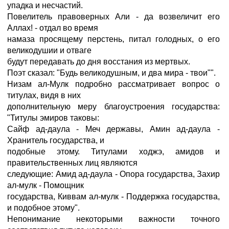
упадка и несчастий.
Повелитель правоверных Али - да возвеличит его
Аллах! - отдал во время
намаза просящему перстень, питал голодных, о его
великодушии и отваге
будут передавать до дня восстания из мертвых.
Поэт сказал: "Будь великодушным, и два мира - твои"".
Низам ал-Мулк подробно рассматривает вопрос о
титулах, видя в них
дополнительную меру благоустроения государства:
"Титулы эмиров таковы:
Сайф ад-даула - Меч державы, Амин ад-даула -
Хранитель государства, и
подобные этому. Титулами ходжэ, амидов и
правительственных лиц являются
следующие: Амид ад-даула - Опора государства, Захир
ал-мулк - Помощник
государства, Киввам ал-мулк - Поддержка государства,
и подобное этому".
Непонимание некоторыми важности точного