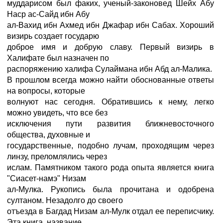
муддарисом был факих, ученый-законовед Шейх Абу
Наср ас-Сайд ибн Абу
ал-Вахид ибн Ахмед ибн Джафар ибн Сабах. Хороший
визирь создает государю
доброе имя и добрую славу. Первый визирь в
Халифате был назначен по
распоряжению халифа Сулаймана ибн Абд ал-Малика.
В прошлом всегда можно найти обоснованные ответы
на вопросы, которые
волнуют нас сегодня. Обратившись к нему, легко
можно увидеть, что все без
исключения пути развития ближневосточного
общества, духовные и
государственные, подобно лучам, проходящим через
линзу, преломлялись через
ислам. Памятником такого рода опыта является книга
"Сиасет-намэ" Низам
ал-Мулка. Рукопись была прочитана и одобрена
султаном. Незадолго до своего
отъезда в Багдад Низам ал-Мулк отдал ее переписчику.
Эта книга, название