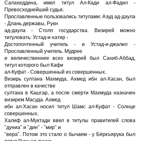
Салахеддина, имел титул Ал-Кади ал-Фадил -
Превосходнейший судья.
Прославленные пользовались титулами: Азуд ад-даула
- Длань державы, Рукн
ад-даула - Столп государства. Визирей можно
титуловать: Устад-и-хатир -
Достопочтенный учитель - и Устад-и-джалил -
Прославленный учитель. Мудрее
и величественнее всех визирей был Сахиб-Аббад,
титул которого был Кафи
ал-Куфат - Совершенный из совершенных.
Визирь султана Махмуда, Ахмед ибн ал-Хасан, был
отправлен в качестве
султана в Кашгар, а после смерти Махмуда назначен
визирем Масуда. Ахмед
ибн ал-Хасан носил титул Шамс ал-Куфат - Солнце
совершенных.
Халиф ал-Муктади ввел в титулы правителей слова
"дуниа" и "дин" - "мир" и
"вера". Потом это стало о бычаем - у Бёркъярука был