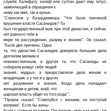
службе Халифату, халиф или султан дают ему титул,
заменяющий в обращении к
нему как имя, так и кунью.
"Спросили у Бузурджмихра: "Что было причиной
крушения власти Сасанидов? Ты
был государственный муж при этой династии, и сейчас
нет равного тебе в
мире по рассуждению, разуму и знанию". Он сказал:
"Было две причины. Одна
та, что династия Сасанидов доверяла большие дела
деятелям мелким и
невежественным, а другая та, что Сасаниды не
собирали вокруг себя людей
знания, мудрых, а предоставляли дела женам и
младенцам, а у тех и у других
нет разумения и знания. Когда дела попадают
женщинам и детям, знай, что
царская власть уйдет из того рода"".
"Пророк сказал: "Советуйся с женами, но поступай
вопреки". Если бы жены
были с полным разумом, Посланник - мир над ним! - не