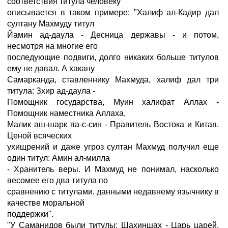
соответствия титула человеку
описывается в таком примере: "Халиф ал-Кадир дал
султану Махмуду титул
Йамин ад-даула - Десница державы - и потом,
несмотря на многие его
последующие подвиги, долго никаких больше титулов
ему не давал. А хакану
Самарканда, ставленнику Махмуда, халиф дал три
титула: Зхир ад-даула -
Помощник государства, Муин халифат Аллах -
Помощник наместника Аллаха,
Малик аш-шарк ва-с-син - Правитель Востока и Китая.
Ценой всяческих
ухищрений и даже угроз султан Махмуд получил еще
один титул: Амин ал-милла
- Хранитель веры. И Махмуд не понимал, насколько
весомее его два титула по
сравнению с титулами, данными недавнему язычнику в
качестве моральной
поддержки".
"У Саманидов были титулы: Шахиншах - Царь царей,