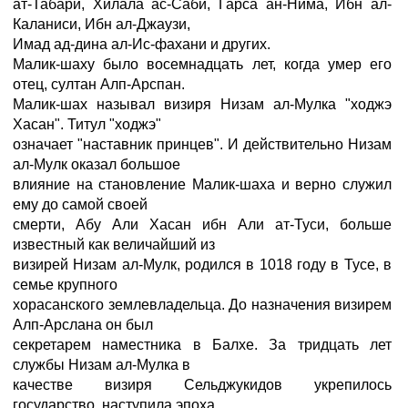
ат-Табари, Хилала ас-Саби, Гарса ан-Нима, Ибн ал-
Каланиси, Ибн ал-Джаузи,
Имад ад-дина ал-Ис-фахани и других.
Малик-шаху было восемнадцать лет, когда умер его
отец, султан Алп-Арспан.
Малик-шах называл визиря Низам ал-Мулка "ходжэ
Хасан". Титул "ходжэ"
означает "наставник принцев". И действительно Низам
ал-Мулк оказал большое
влияние на становление Малик-шаха и верно служил
ему до самой своей
смерти, Абу Али Хасан ибн Али ат-Туси, больше
известный как величайший из
визирей Низам ал-Мулк, родился в 1018 году в Тусе, в
семье крупного
хорасанского землевладельца. До назначения визирем
Алп-Арслана он был
секретарем наместника в Балхе. За тридцать лет
службы Низам ал-Мулка в
качестве визиря Сельджукидов укрепилось
государство, наступила эпоха