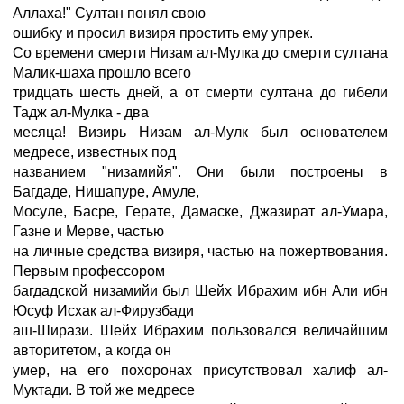
Аллаха!" Султан понял свою
ошибку и просил визиря простить ему упрек.
Со времени смерти Низам ал-Мулка до смерти султана
Малик-шаха прошло всего
тридцать шесть дней, а от смерти султана до гибели
Тадж ал-Мулка - два
месяца! Визирь Низам ал-Мулк был основателем
медресе, известных под
названием "низамийя". Они были построены в
Багдаде, Нишапуре, Амуле,
Мосуле, Басре, Герате, Дамаске, Джазират ал-Умара,
Газне и Мерве, частью
на личные средства визиря, частью на пожертвования.
Первым профессором
багдадской низамийи был Шейх Ибрахим ибн Али ибн
Юсуф Исхак ал-Фирузбади
аш-Ширази. Шейх Ибрахим пользовался величайшим
авторитетом, а когда он
умер, на его похоронах присутствовал халиф ал-
Муктади. В той же медресе