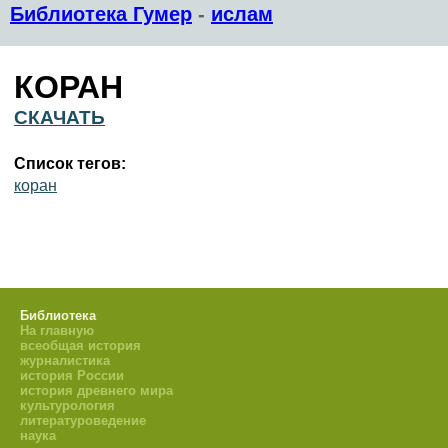
Библиотека Гумер
-
ислам
КОРАН
СКАЧАТЬ
Список тегов:
коран
Библиотека
На главную
всеобщая история
журналистика
история России
история древнего мира
культурология
литературоведение
наука