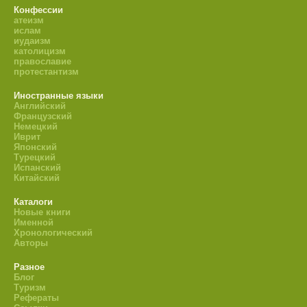
Конфессии
атеизм
ислам
иудаизм
католицизм
православие
протестантизм
Иностранные языки
Английский
Французский
Немецкий
Иврит
Японский
Турецкий
Испанский
Китайский
Каталоги
Новые книги
Именной
Хронологический
Авторы
Разное
Блог
Туризм
Рефераты