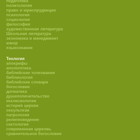
педагогика
политология
право и юриспруденция
психология
социология
философия
художественная литература
Школьная литература
экономика и менеджмент
юмор
языкознание
Теология
апокрифы
апологетика
библейские толкования
библиология
библейские словари
богословие
догматика
душепопечительство
екклесиология
история церкви
оккультизм
патрология
религиоведение
сектология
современная церковь
сравнительное богословие