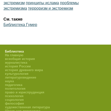
экстремизм
принципы ислама
проблемы
экстремизма
терроризм и экстремизм
См. также
Библиотека Гумер
Библиотека
На главную
всеобщая история
журналистика
история России
история древнего мира
культурология
литературоведение
наука
педагогика
политология
право и юриспруденция
психология
социология
философия
художественная литература
Школьная литература