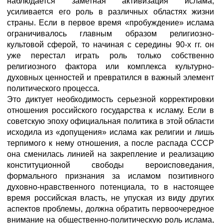
наблюдается заметная активизация ислама,
усиливается его роль в различных областях жизни
страны. Если в первое время «пробуждение» ислама
ограничивалось главным образом религиозно-
культовой сферой, то начиная с середины 90-х гг. он
уже перестал играть роль только собственно
религиозного фактора или комплекса культурно-
духовных ценностей и превратился в важный элемент
политического процесса.
Это диктует необходимость серьезной корректировки
отношения российского государства к исламу. Если в
советскую эпоху официальная политика в этой области
исходила из «допущения» ислама как религии и лишь
терпимого к нему отношения, а после распада СССР
она сменилась линией на закрепление и реализацию
конституционной свободы вероисповедания,
формального признания за исламом позитивного
духовно-нравственного потенциала, то в настоящее
время российская власть, не упуская из виду других
аспектов проблемы, должна обратить первоочередное
внимание на общественно-политическую роль ислама,