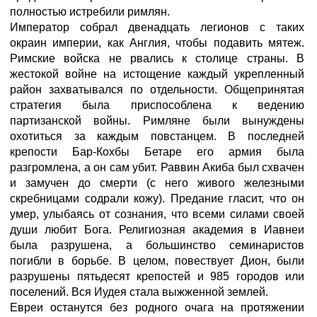
полностью истребили римлян.
Император собрал двенадцать легионов с таких
окраин империи, как Англия, чтобы подавить мятеж.
Римские войска не рвались к столице страны. В
жестокой войне на истощение каждый укрепленный
район захватывался по отдельности. Общепринятая
стратегия была приспособлена к ведению
партизанской войны. Римляне были вынуждены
охотиться за каждым повстанцем. В последней
крепости Бар-Кохбы Бетаре его армия была
разгромлена, а он сам убит. Раввин Акиба был схвачен
и замучен до смерти (с него живого железными
скребницами содрали кожу). Предание гласит, что он
умер, улыбаясь от сознания, что всеми силами своей
души любит Бога. Религиозная академия в Иавнеи
была разрушена, а большинство семинаристов
погибли в борьбе. В целом, повествует Дион, были
разрушены пятьдесят крепостей и 985 городов или
поселений. Вся Иудея стала выжженной землей.
Евреи останутся без родного очага на протяжении