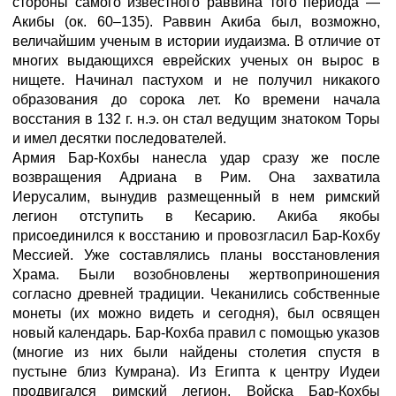
стороны самого известного раввина того периода —
Акибы (ок. 60–135). Раввин Акиба был, возможно,
величайшим ученым в истории иудаизма. В отличие от
многих выдающихся еврейских ученых он вырос в
нищете. Начинал пастухом и не получил никакого
образования до сорока лет. Ко времени начала
восстания в 132 г. н.э. он стал ведущим знатоком Торы
и имел десятки последователей.
Армия Бар-Кохбы нанесла удар сразу же после
возвращения Адриана в Рим. Она захватила
Иерусалим, вынудив размещенный в нем римский
легион отступить в Кесарию. Акиба якобы
присоединился к восстанию и провозгласил Бар-Кохбу
Мессией. Уже составлялись планы восстановления
Храма. Были возобновлены жертвоприношения
согласно древней традиции. Чеканились собственные
монеты (их можно видеть и сегодня), был освящен
новый календарь. Бар-Кохба правил с помощью указов
(многие из них были найдены столетия спустя в
пустыне близ Кумрана). Из Египта к центру Иудеи
продвигался римский легион. Войска Бар-Кохбы