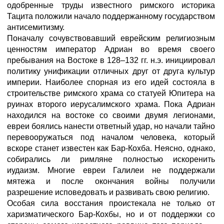
одобренные труды известного римского историка
Тацита положили начало поддержанному государством
антисемитизму.
Поначалу сочувствовавший еврейским религиозным
ценностям император Адриан во время своего
пребывания на Востоке в 128–132 гг. н.э. инициировал
политику унификации отличных друг от друга культур
империи. Наиболее спорная из его идей состояла в
строительстве римского храма со статуей Юпитера на
руинах второго иерусалимского храма. Пока Адриан
находился на востоке со своими двумя легионами,
евреи боялись нанести ответный удар, но начали тайно
перевооружаться под началом человека, который
вскоре станет известен как Бар-Кохба. Неясно, однако,
собирались ли римляне полностью искоренить
иудаизм. Многие евреи Галилеи не поддержали
мятежа и после окончания войны получили
разрешение исповедовать и развивать свою религию.
Особая сила восстания проистекала не только от
харизматического Бар-Кохбы, но и от поддержки со