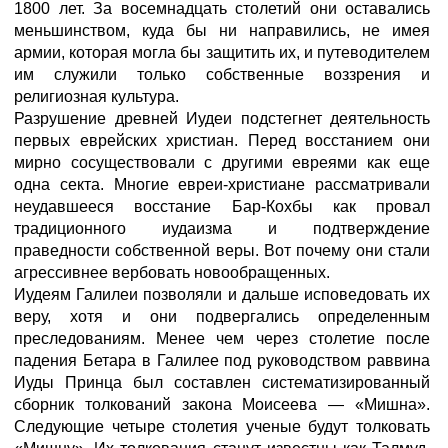
1800 лет. За восемнадцать столетий они оставались
меньшинством, куда бы ни направились, не имея
армии, которая могла бы защитить их, и путеводителем
им служили только собственные воззрения и
религиозная культура.
Разрушение древней Иудеи подстегнет деятельность
первых еврейских христиан. Перед восстанием они
мирно сосуществовали с другими евреями как еще
одна секта. Многие евреи-христиане рассматривали
неудавшееся восстание Бар-Кохбы как провал
традиционного иудаизма и подтверждение
праведности собственной веры. Вот почему они стали
агрессивнее вербовать новообращенных.
Иудеям Галилеи позволяли и дальше исповедовать их
веру, хотя и они подвергались определенным
преследованиям. Менее чем через столетие после
падения Бетара в Галилее под руководством раввина
Иуды Принца был составлен систематизированный
сборник толкований закона Моисеева — «Мишна».
Следующие четыре столетия ученые будут толковать