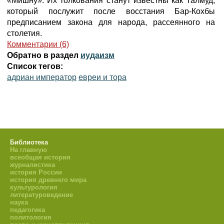
«Мишну». Их толкования станут известны как Талмуд,
который послужит после восстания Бар-Кохбы
предписанием закона для народа, рассеянного на
столетия.
Комментарии (6)
Обратно в раздел
иудаизм
Список тегов:
адриан император
евреи и тора
Библиотека
На главную
всеобщая история
журналистика
история России
история древнего мира
культурология
литературоведение
наука
педагогика
политология