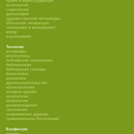
право и юриспруденция
психология
социология
философия
художественная литература
Школьная литература
экономика и менеджмент
юмор
языкознание
Теология
апокрифы
апологетика
библейские толкования
библиология
библейские словари
богословие
догматика
душепопечительство
екклесиология
история церкви
оккультизм
патрология
религиоведение
сектология
современная церковь
сравнительное богословие
Конфессии
атеизм