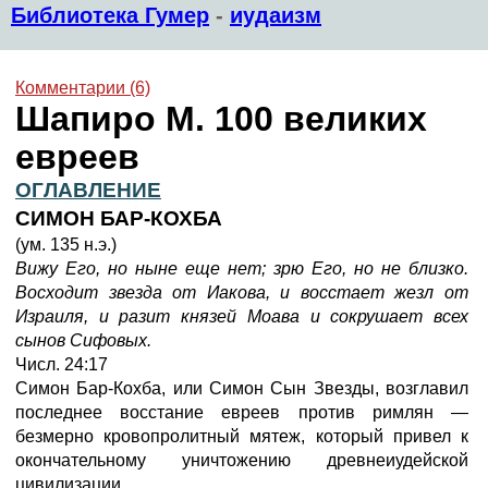
Библиотека Гумер
-
иудаизм
Комментарии (6)
Шапиро М. 100 великих
евреев
ОГЛАВЛЕНИЕ
СИМОН БАР-КОХБА
(ум. 135 н.э.)
Вижу Его, но ныне еще нет; зрю Его, но не близко.
Восходит звезда от Иакова, и восстает жезл от
Израиля, и разит князей Моава и сокрушает всех
сынов Сифовых.
Числ. 24:17
Симон Бар-Кохба, или Симон Сын Звезды, возглавил
последнее восстание евреев против римлян —
безмерно кровопролитный мятеж, который привел к
окончательному уничтожению древнеиудейской
цивилизации.