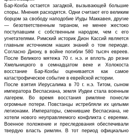
Бар-Кохба остается загадкой, вызывающей большие
споры. Мнения расходятся. Одни считают его великим
борцом за свободу наподобие Иуды Маккавея, другие
— безответственным тираном, не менее жестоко
поступавшим с собственным народом, чем с его
угнетателями. Римский историк Дион Кассий является
главным источником наших знаний о том периоде.
Согласно Диону, в войне погибли 580 тысяч евреев.
После Великого мятежа 70 г. н.э. и вплоть до резни
Хмельницкого в семнадцатом веке и Холокоста
восстание Бар-Кохбы оценивается как самое
катастрофическое событие в еврейской истории.
После взятия Иерусалима в 70 г. н.э. Титом, сыном
императора Веспасиана, земля Иудеи стала военным
лагерем. Во время восстания римляне понесли
огромные потери. Повстанцы истребляли их целыми
легионами. Императоры, сменившие Веспасиана, не
хотели нового неуправляемого конфликта с евреями.
Военное положение и преследования обеспечивали
твердую власть римлян. В тот период официально