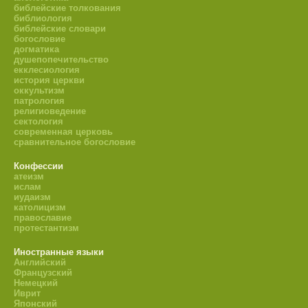
библейские толкования
библиология
библейские словари
богословие
догматика
душепопечительство
екклесиология
история церкви
оккультизм
патрология
религиоведение
сектология
современная церковь
сравнительное богословие
Конфессии
атеизм
ислам
иудаизм
католицизм
православие
протестантизм
Иностранные языки
Английский
Французский
Немецкий
Иврит
Японский