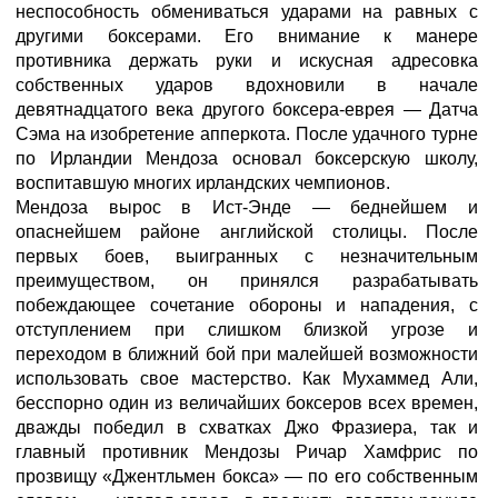
неспособность обмениваться ударами на равных с
другими боксерами. Его внимание к манере
противника держать руки и искусная адресовка
собственных ударов вдохновили в начале
девятнадцатого века другого боксера-еврея — Датча
Сэма на изобретение апперкота. После удачного турне
по Ирландии Мендоза основал боксерскую школу,
воспитавшую многих ирландских чемпионов.
Мендоза вырос в Ист-Энде — беднейшем и
опаснейшем районе английской столицы. После
первых боев, выигранных с незначительным
преимуществом, он принялся разрабатывать
побеждающее сочетание обороны и нападения, с
отступлением при слишком близкой угрозе и
переходом в ближний бой при малейшей возможности
использовать свое мастерство. Как Мухаммед Али,
бесспорно один из величайших боксеров всех времен,
дважды победил в схватках Джо Фразиера, так и
главный противник Мендозы Ричар Хамфрис по
прозвищу «Джентльмен бокса» — по его собственным