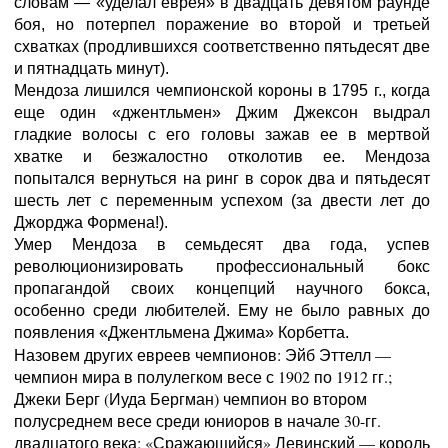
словам — «уделал еврея» в двадцать девятом раунде
боя, но потерпел поражение во второй и третьей
схватках (продлившихся соответственно пятьдесят две
и пятнадцать минут).
Мендоза лишился чемпионской короны в 1795 г., когда
еще один «джентльмен» Джим Джексон выдрал
гладкие волосы с его головы зажав ее в мертвой
хватке и безжалостно отколотив ее. Мендоза
попытался вернуться на ринг в сорок два и пятьдесят
шесть лет с переменным успехом (за двести лет до
Джорджа Формена!).
Умер Мендоза в семьдесят два года, успев
революционизировать профессиональный бокс
пропагандой своих концепций научного бокса,
особенно среди любителей. Ему не было равных до
появления «Джентльмена Джима» Корбетта.
Назовем других евреев чемпионов: Эйб Эттелл —
чемпион мира в полулегком весе с 1902 по 1912 гг.;
Джеки Берг (Иуда Бергман) чемпион во втором
полусреднем весе среди юниоров в начале 30-гг.
двадцатого века; «Сражающийся» Левинский — король