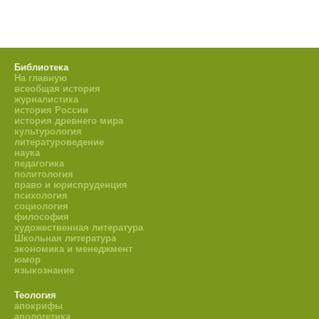
Библиотека
На главную
всеобщая история
журналистика
история России
история древнего мира
культурология
литературоведение
наука
педагогика
политология
право и юриспруденция
психология
социология
философия
художественная литература
Школьная литература
экономика и менеджмент
юмор
языкознание
Теология
апокрифы
апологетика