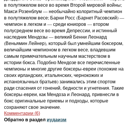
в полутяжелом весе во время Второй мировой войны;
Макси Розенблум — необычайно колоритный чемпион
в полутяжелом весе; Барни Росс (Барнет Расовский) —
чемпион в легком и — среди юниоров — втором
полусреднем весе во время Депрессии, и истинный
наследник Мендозы — великий Бенни Леонард
(Веньямин Лейнер), который был умнейшим боксером,
величайшим чемпионом в легком весе, владевшим
самым примечательным научным мастерством в
истории бокса. Подобно Мендозе все перечисленные
чемпионы и многие другие боксеры-евреи (похожие на
своих ирландских, итальянских, чернокожих и
испаноязычных братьев) занимались этим спортом
ради спасения от гонений, бедности и угнетения. Такие
боксеры-евреи, как Мендоза и Леонард, привнесли в
бокс оригинальные приемы и подходы, которые
сохраняют свое значение.
Комментарии (6)
Обратно в раздел
иудаизм