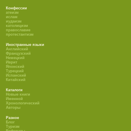
Конфессии
атеизм
ислам
иудаизм
католицизм
православие
протестантизм
Иностранные языки
Английский
Французский
Немецкий
Иврит
Японский
Турецкий
Испанский
Китайский
Каталоги
Новые книги
Именной
Хронологический
Авторы
Разное
Блог
Туризм
Рефераты