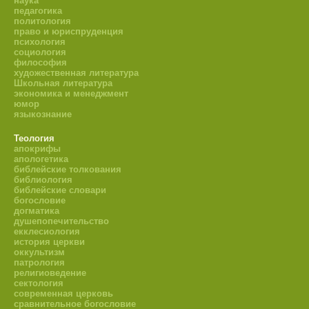
наука
педагогика
политология
право и юриспруденция
психология
социология
философия
художественная литература
Школьная литература
экономика и менеджмент
юмор
языкознание
Теология
апокрифы
апологетика
библейские толкования
библиология
библейские словари
богословие
догматика
душепопечительство
екклесиология
история церкви
оккультизм
патрология
религиоведение
сектология
современная церковь
сравнительное богословие