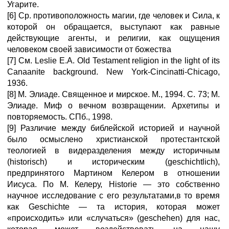
Угарите.
[6] Ср. противоположность магии, где человек и Сила, к
которой он обращается, выступают как равные
действующие агенты, и религии, как ощущения
человеком своей зависимости от божества
[7] См. Leslie E.A. Old Testament religion in the light of its
Canaanite background. New York-Cincinatti-Chicago,
1936.
[8] М. Элиаде. Священное и мирское. М., 1994. С. 73; М.
Элиаде. Миф о вечном возвращении. Архетипы и
повторяемость. СПб., 1998.
[9] Различие между библейской историей и научной
было осмыслено христианской протестантской
теологией в видеразделения между историчным
(historisch) и историческим (geschichtlich),
предпринятого Мартином Келером в отношении
Иисуса. По М. Келеру, Historie — это собственно
научное исследование с его результатами,в то время
как Geschichte — та история, которая может
«происходить» или «случаться» (geschehen) для нас,