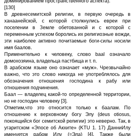
доминированием пространственного аспекта).
[130]
В древнесемитской религии, в первую очередь в
ханаанейской, с которой столкнулись евреи при
поселении в Земле обетованной и с которой с
переменным успехом боролись их религиозные вожди,
эти наиболее активно почитаемые боги-силы носили
имя баалов.
Применительно к человеку, слово baal означало
домохозяина, владельца пастбища и т. п.
В арабском языке оно означает «муж». Чрезвычайно
важно, что это слово никогда не употреблялось для
обозначения отношения господина к рабу или
отношения подчинения.
Баал — владелец какой-то определенной территории,
но не господин человеку [3].
Отметим,что это относится только к баалам. По
отношению к верховному богу Элу (deus otiosus,
покоящийся бог семитской религии) это неверно. Так, в
угаритском «Эпосе об Акхите» (KTU 1. 17) ДанниИлу
именуется рабом Илу (=Эла) [4]. Также были