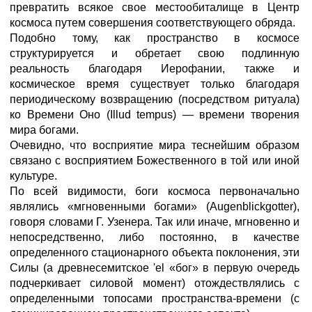
превратить всякое свое местообиталище в Центр
космоса путем совершения соответствующего обряда.
Подобно тому, как пространство в космосе
структурируется и обретает свою подлинную
реальность благодаря Иерофании, также и
космическое время существует только благодаря
периодическому возвращению (посредством ритуала)
ко Времени Оно (Illud tempus) — времени творения
мира богами.
Очевидно, что восприятие мира теснейшим образом
связано с восприятием Божественного в той или иной
культуре.
По всей видимости, боги космоса первоначально
являлись «мгновенными богами» (Augenblickgotter),
говоря словами Г. Узенера. Так или иначе, мгновенно и
непосредственно, либо постоянно, в качестве
определенного стационарного объекта поклонения, эти
Силы (а древнесемитское 'el «бог» в первую очередь
подчеркивает силовой момент) отождествлялись с
определенными топосами пространства-времени (с