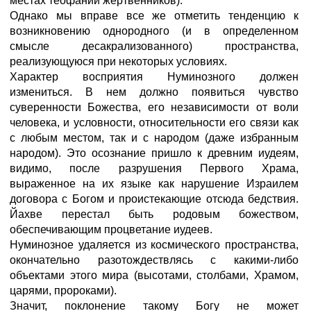
местах теофаний жертвенников).
Однако мы вправе все же отметить тенденцию к
возникновению однородного (и в определенном
смысле десакрализованного) пространства,
реализующуюся при некоторых условиях.
Характер восприятия Нуминозного должен
измениться. В нем должно появиться чувство
суверенности Божества, его независимости от воли
человека, и условности, относительности его связи как
с любым местом, так и с народом (даже избранным
народом). Это осознание пришло к древним иудеям,
видимо, после разрушения Первого Храма,
выраженное на их языке как нарушение Израилем
договора с Богом и проистекающие отсюда бедствия.
Йахве перестал быть родовым божеством,
обеспечивающим процветание иудеев.
Нуминозное удаляется из космического пространства,
окончательно разотождествлясь с какими-либо
объектами этого мира (высотами, столбами, Храмом,
царями, пророками).
Значит, поклонение такому Богу не может