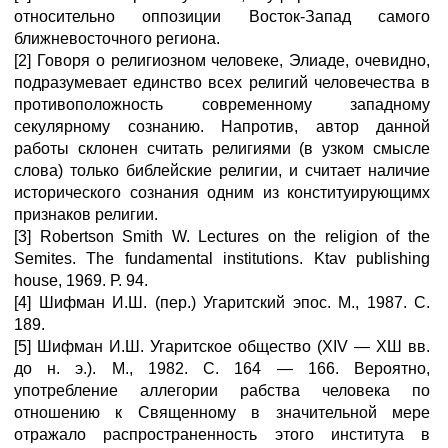
относительно оппозиции Восток-Запад самого
ближневосточного региона.
[2] Говоря о религиозном человеке, Элиаде, очевидно,
подразумевает единство всех религий человечества в
противоположность современному западному
секулярному сознанию. Напротив, автор данной
работы склонен считать религиями (в узком смысле
слова) только библейские религии, и считает наличие
исторического сознания одним из конституирующимх
признаков религии.
[3] Robertson Smith W. Lectures on the religion of the
Semites. The fundamental institutions. Ktav publishing
house, 1969. Р. 94.
[4] Шифман И.Ш. (пер.) Угаритский эпос. М., 1987. С.
189.
[5] Шифман И.Ш. Угаритское общество (ХIV — ХШ вв.
до н. э.). М., 1982. С. 164 — 166. Вероятно,
употребление аллегории рабства человека по
отношению к Священному в значительной мере
отражало распространенность этого института в