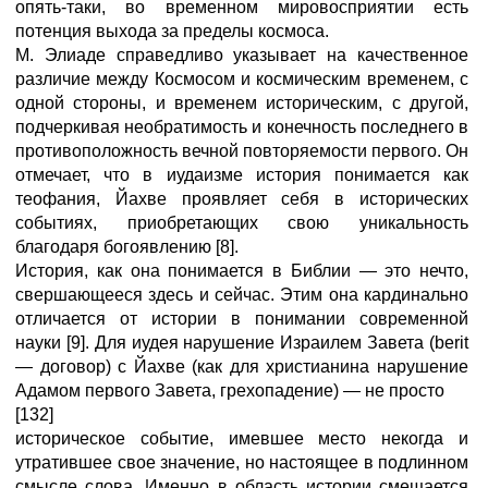
опять-таки, во временном мировосприятии есть
потенция выхода за пределы космоса.
М. Элиаде справедливо указывает на качественное
различие между Космосом и космическим временем, с
одной стороны, и временем историческим, с другой,
подчеркивая необратимость и конечность последнего в
противоположность вечной повторяемости первого. Он
отмечает, что в иудаизме история понимается как
теофания, Йахве проявляет себя в исторических
событиях, приобретающих свою уникальность
благодаря богоявлению [8].
История, как она понимается в Библии — это нечто,
свершающееся здесь и сейчас. Этим она кардинально
отличается от истории в понимании современной
науки [9]. Для иудея нарушение Израилем Завета (berit
— договор) с Йахве (как для христианина нарушение
Адамом первого Завета, грехопадение) — не просто
[132]
историческое событие, имевшее место некогда и
утратившее свое значение, но настоящее в подлинном
смысле слова. Именно в область истории смещается