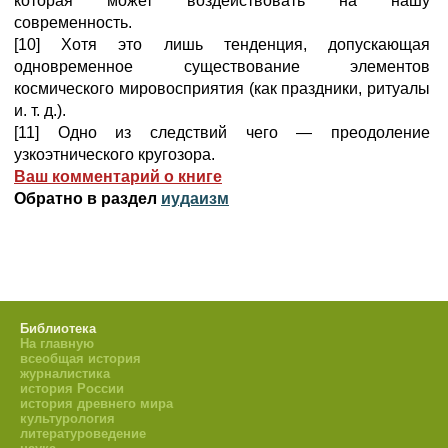
которая может воздействовать на нашу
современность.
[10] Хотя это лишь тенденция, допускающая
одновременное существование элементов
космического мировосприятия (как праздники, ритуалы
и. т. д.).
[11] Одно из следствий чего — преодоление
узкоэтнического кругозора.
Ваш комментарий о книге
Обратно в раздел
иудаизм
Библиотека
На главную
всеобщая история
журналистика
история России
история древнего мира
культурология
литературоведение