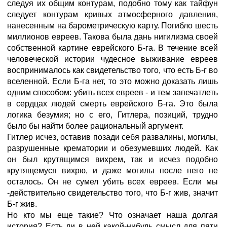
следуя их общим контурам, подобно тому как тайфун
следует контурам кривых атмосферного давления,
нанесенным на барометрическую карту. Погибло шесть
миллионов евреев. Такова была дань нигилизма своей
собственной картине еврейского Б-га. В течение всей
человеческой истории чудесное выживание евреев
воспринималось как свидетельство того, что есть Б-г во
вселенной. Если Б-га нет, то это можно доказать лишь
одним способом: убить всех евреев - и тем запечатлеть
в сердцах людей смерть еврейского Б-га. Это была
логика безумия; но с его, Гитлера, позиций, трудно
было бы найти более рациональный аргумент.
Гитлер исчез, оставив позади себя развалины, могилы,
разрушенные крематории и обезумевших людей. Как
он был крутящимся вихрем, так и исчез подобно
крутящемуся вихрю, и даже могилы после него не
осталось. Он не сумел убить всех евреев. Если мы
-действительно свидетельство того, что Б-г жив, значит
Б-г жив.
Но кто мы еще такие? Что означает наша долгая
история? Есть ли в ней какой-нибудь смысл для пяти