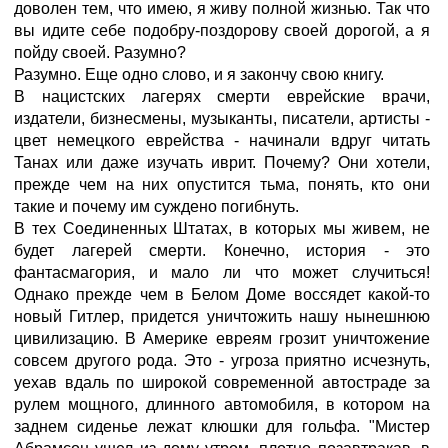
доволен тем, что имею, я живу полной жизнью. Так что
вы идите себе подобру-поздорову своей дорогой, а я
пойду своей. Разумно?
Разумно. Еще одно слово, и я закончу свою книгу.
В нацистских лагерях смерти еврейские врачи,
издатели, бизнесмены, музыканты, писатели, артисты -
цвет немецкого еврейства - начинали вдруг читать
Танах или даже изучать иврит. Почему? Они хотели,
прежде чем на них опустится тьма, понять, кто они
такие и почему им суждено погибнуть.
В тех Соединенных Штатах, в которых мы живем, не
будет лагерей смерти. Конечно, история - это
фантасмагория, и мало ли что может случиться!
Однако прежде чем в Белом Доме воссядет какой-то
новый Гитлер, придется уничтожить нашу нынешнюю
цивилизацию. В Америке евреям грозит уничтожение
совсем другого рода. Это - угроза приятно исчезнуть,
уехав вдаль по широкой современной автостраде за
рулем мощного, длинного автомобиля, в котором на
заднем сиденье лежат клюшки для гольфа. "Мистер