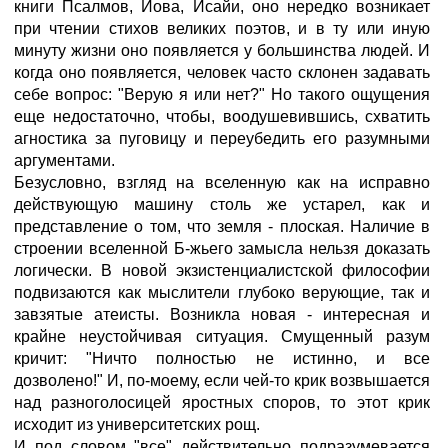
книги Псалмов, Иова, Исайи, оно нередко возникает
при чтении стихов великих поэтов, и в ту или иную
минуту жизни оно появляется у большинства людей. И
когда оно появляется, человек часто склонен задавать
себе вопрос: "Верую я или нет?" Но такого ощущения
еще недостаточно, чтобы, воодушевившись, схватить
агностика за пуговицу и переубедить его разумными
аргументами.
Безусловно, взгляд на вселенную как на исправно
действующую машину столь же устарел, как и
представление о том, что земля - плоская. Наличие в
строении вселенной Б-жьего замысла нельзя доказать
логически. В новой экзистенциалистской философии
подвизаются как мыслители глубоко верующие, так и
завзятые атеисты. Возникла новая - интересная и
крайне неустойчивая ситуация. Смущенный разум
кричит: "Ничто полностью не истинно, и все
дозволено!" И, по-моему, если чей-то крик возвышается
над разноголосицей яростных споров, то этот крик
исходит из университетских рощ.
И под словом "все" действительно подразумевается