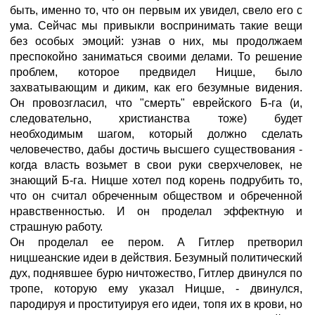
быть, именно то, что он первым их увидел, свело его с
ума. Сейчас мы привыкли воспринимать такие вещи
без особых эмоций: узнав о них, мы продолжаем
преспокойно заниматься своими делами. То решение
проблем, которое предвидел Ницше, было
захватывающим и диким, как его безумные видения.
Он провозгласил, что "смерть" еврейского Б-га (и,
следовательно, христианства тоже) будет
необходимым шагом, который должно сделать
человечество, дабы достичь высшего существования -
когда власть возьмет в свои руки сверхчеловек, не
знающий Б-га. Ницше хотел под корень подрубить то,
что он считал обреченным обществом и обреченной
нравственностью. И он проделал эффектную и
страшную работу.
Он проделал ее пером. А Гитлер претворил
ницшеанские идеи в действия. Безумный политический
дух, поднявшее бурю ничтожество, Гитлер двинулся по
тропе, которую ему указал Ницше, - двинулся,
пародируя и проституируя его идеи, топя их в крови, но