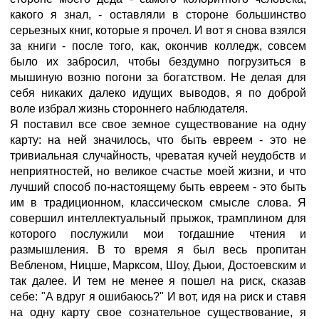
какого я знал, - оставляли в стороне большинство
серьезных книг, которые я прочел. И вот я снова взялся
за книги - после того, как, окончив колледж, совсем
было их забросил, чтобы бездумно погрузиться в
мышиную возню погони за богатством. Не делая для
себя никаких далеко идущих выводов, я по доброй
воле избрал жизнь стороннего наблюдателя.
Я поставил все свое земное существование на одну
карту: на ней значилось, что быть евреем - это не
тривиальная случайность, чреватая кучей неудобств и
неприятностей, но великое счастье моей жизни, и что
лучший способ по-настоящему быть евреем - это быть
им в традиционном, классическом смысле слова. Я
совершил интеллектуальный прыжок, трамплином для
которого послужили мои тогдашние чтения и
размышления. В то время я был весь пропитан
Вебленом, Ницше, Марксом, Шоу, Дьюи, Достоевским и
так далее. И тем не менее я пошел на риск, сказав
себе: "А вдруг я ошибаюсь?" И вот, идя на риск и ставя
на одну карту свое сознательное существование, я