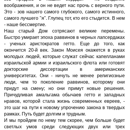
воображения, и он не ведет нас прочь с верного пути.
Это - зов нашего самого глубокого, самого истинного,
самого лучшего "я". Глупец тот, кто его стыдится. В нем
- наше бессмертие.
Наш старый Дом сотрясают великие перемены.
Быстро умирает эпоха раввинов в черных лапсердаках
- ученых аристократов гетто. Еще до того, как
окончится 20-й век. Закон Моисея окажется в руках
молодых людей, которые служат сейчас капелланами
израильской армии и израильского флота или готовят
докторские диссертации в американских
университетах. Они - ничуть не менее религиозные
люди, чем то поколение раввинов, которому они
придут на смену; но они примут новые решения.
Причудливая амальгама обычаев гетто и западных
нравов, которой стала жизнь современных евреев, -
это шаг на пути к новому упрочению закона в твердых
рамках. Путь будет долгим и трудным.
И мы пройдем по нему тем скорее, чем больше будет
светлых умов среди следующих двух или трех