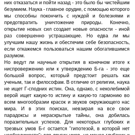
них отказаться и пойти назад - это было бы чистейшим
безумием. Наука - главное орудие, с помощью которого
мы способны покончить с нуждой и болезнями и
предотвратить уничтожение природы. Конечно,
открытие новых сил создает новые опасности - иной
раз совершенно устрашающие. Но едва ли мы
улучшим нашу жизнь и обеспечим себе безопасность,
если откажемся пользоваться нашим обогатившимся
разумом.
Но ведут ли научные открытия в конечном итоге к
ниспровержению или к утверждению Б-га - это еще
большой вопрос, который предстоит решать как
ученым, так и философам. В отличие от религии, наука
не ищет Г-сподних истин. Она, однако, с неколебимой
верой ищет какую-то истину и какую-то гармонию во
всем многообразии красок и звуков окружающего нас
мира. И в этих поисках, невзирая на все свои
парадоксы и нераскрытые тайны, она добилась
поразительных успехов. Для некоторых глубоких и
трезвых умов Б-г остается "гипотезой, в которой нет