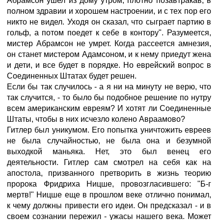
Абрамсон ушел из дому утром, плотно позавтракав, в
полном здравии и хорошем настроении, и с тех пор его
никто не видел. Уходя он сказал, что сыграет партию в
гольф, а потом поедет к себе в контору". Разумеется,
мистер Абрамсон не умрет. Когда рассеется амнезия,
он станет мистером Адамсоном, и к нему приедут жена
и дети, и все будет в порядке. Но еврейский вопрос в
Соединенных Штатах будет решен.
Если бы так случилось - а я ни на минуту не верю, что
так случится, - то было бы подобное решение по нутру
всем американским евреям? И хотят ли Соединенные
Штаты, чтобы в них исчезло колено Авраамово?
Гитлер был уникумом. Его попытка уничтожить евреев
не была случайностью, не была она и безумной
выходкой маньяка. Нет, это был венец его
деятельности. Гитлер сам смотрел на себя как на
апостола, призванного претворить в жизнь теорию
пророка Фридриха Ницше, провозгласившего: "Б-г
мертв!" Ницше еще в прошлом веке отлично понимал,
к чему должны привести его идеи. Он предсказал - и в
своем сознании пережил - ужасы нашего века. Может