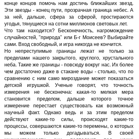
конце концов помочь нам достичь ближайших звезд.
Эти звезды - конец пути, прозрачная граница небес. А
за ней, дальше, сфера за сферой, простираются
угодья, тянущиеся на сотни миллионов световых лет.
Что там находится? Бесконечность, нагромождение
случайностей, "природа" или Б-г Моисеев? Выбирайте
сами. Вход свободный, и игра никогда не кончится.
Но непреступимые границы лежат не только за
пределами нашего закрытого, круглого, хрустального
неба. Такие же границы - повсюду вокруг нас. Их более
чем достаточно даже в стакане воды - столько, что по
сравнению с ним само мироздание может показаться
детской игрушкой. Ученые говорят, что точность
измерения не бесконечна: какая-то мелкая мера
становится пределом, дальше которого точное
измерение перестает существовать как возможный
научный факт. Однако ведь и за этим пределом
действуют какие-то силы, происходят какие-то
процессы, совершаются какие-то перемены, о которых
мы можем только догадываться. В своей