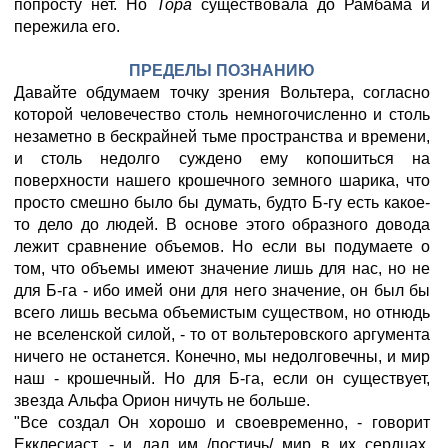
попросту нет. Но
Тора
существовала до Рамбама и
пережила его.
ПРЕДЕЛЫ ПОЗНАНИЮ
Давайте обдумаем точку зрения Вольтера, согласно
которой человечество столь немногочисленно и столь
незаметно в бескрайней тьме пространства и времени,
и столь недолго суждено ему копошиться на
поверхности нашего крошечного земного шарика, что
просто смешно было бы думать, будто Б-гу есть какое-
то дело до людей. В основе этого образного довода
лежит сравнение объемов. Но если вы подумаете о
том, что объемы имеют значение лишь для нас, но не
для Б-га - ибо имей они для него значение, он был бы
всего лишь весьма объемистым существом, но отнюдь
не вселенской силой, - то от вольтеровского аргумента
ничего не останется. Конечно, мы недолговечны, и мир
наш - крошечный. Но для Б-га, если он существует,
звезда Альфа Орион ничуть не больше.
"Все создал Он хорошо и своевременно, - говорит
Екклесиаст, - и дал им /постичь/ мир в их сердцах,