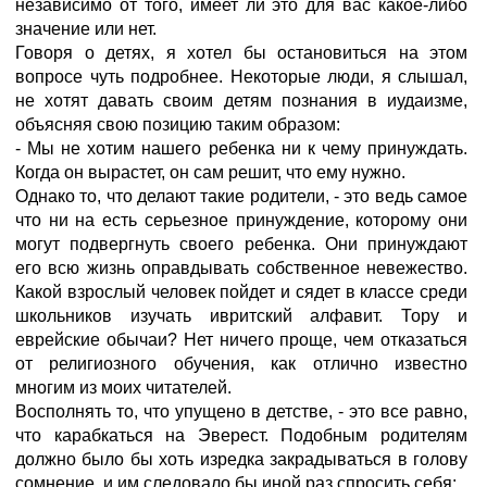
независимо от того, имеет ли это для вас какое-либо
значение или нет.
Говоря о детях, я хотел бы остановиться на этом
вопросе чуть подробнее. Некоторые люди, я слышал,
не хотят давать своим детям познания в иудаизме,
объясняя свою позицию таким образом:
- Мы не хотим нашего ребенка ни к чему принуждать.
Когда он вырастет, он сам решит, что ему нужно.
Однако то, что делают такие родители, - это ведь самое
что ни на есть серьезное принуждение, которому они
могут подвергнуть своего ребенка. Они принуждают
его всю жизнь оправдывать собственное невежество.
Какой взрослый человек пойдет и сядет в классе среди
школьников изучать ивритский алфавит. Тору и
еврейские обычаи? Нет ничего проще, чем отказаться
от религиозного обучения, как отлично известно
многим из моих читателей.
Восполнять то, что упущено в детстве, - это все равно,
что карабкаться на Эверест. Подобным родителям
должно было бы хоть изредка закрадываться в голову
сомнение, и им следовало бы иной раз спросить себя: