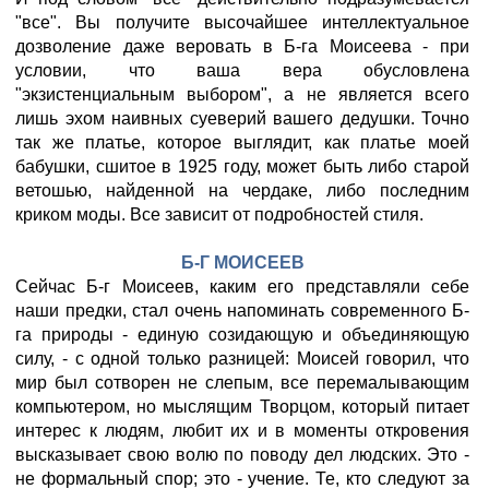
"все". Вы получите высочайшее интеллектуальное
дозволение даже веровать в Б-га Моисеева - при
условии, что ваша вера обусловлена
"экзистенциальным выбором", а не является всего
лишь эхом наивных суеверий вашего дедушки. Точно
так же платье, которое выглядит, как платье моей
бабушки, сшитое в 1925 году, может быть либо старой
ветошью, найденной на чердаке, либо последним
криком моды. Все зависит от подробностей стиля.
Б-Г МОИСЕЕВ
Сейчас Б-г Моисеев, каким его представляли себе
наши предки, стал очень напоминать современного Б-
га природы - единую созидающую и объединяющую
силу, - с одной только разницей: Моисей говорил, что
мир был сотворен не слепым, все перемалывающим
компьютером, но мыслящим Творцом, который питает
интерес к людям, любит их и в моменты откровения
высказывает свою волю по поводу дел людских. Это -
не формальный спор; это - учение. Те, кто следуют за