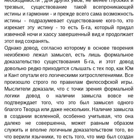
необходимости"; для других умов, не менее глубоких и
трезвых, существование такой всепроникающей
истины и гармонии - и прежде всего сама возможность
истины - подразумевает существование кого-то, кто
изрекает эту истину - то есть Б-га, который придал
извечной ночи и хаосу завершенный вид и продолжает
этот вид сохранять.
Однако довод, согласно которому в основе творения
неизбежно лежал замысел, есть лишь формальное
доказательство существования Б-га, и этот довод
довольно редко приходится слышать с тех пор, как Юм
и Кант опутали его логическими хитросплетениями. Все
произошло строго по правилам философской игры.
Мыслители доказали, что с точки зрения формальной
логики довод о наличии замысла вовсе не
подтверждает того, что это был замысел одного
благого Творца или даже нескольких. Наличие замысла
в создании вселенной, особенно учитывая, что она
далеко не совершенна, может равным образом
служить и вполне логичным доказательством того, во
что верили язычники, то есть того, что мир был создан