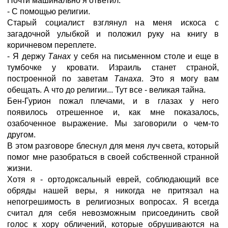
Почти машинально я ответил:
- С помощью религии.
Старый социалист взглянул на меня искоса с
загадочной улыбкой и положил руку на книгу в
коричневом переплете.
- Я держу
Танах
у себя на письменном столе и еще в
тумбочке у кровати. Израиль станет страной,
построенной по заветам
Танаха
. Это я могу вам
обещать. А что до религии... Тут все - великая тайна.
Бен-Гурион пожал плечами, и в глазах у него
появилось отрешенное и, как мне показалось,
озабоченное выражение. Мы заговорили о чем-то
другом.
В этом разговоре блеснул для меня луч света, который
помог мне разобраться в своей собственной странной
жизни.
Хотя я - ортодоксальный еврей, соблюдающий все
обряды нашей веры, я никогда не притязал на
непогрешимость в религиозных вопросах. Я всегда
считал для себя невозможным присоединить свой
голос к хору обличений, которые обрушиваются на