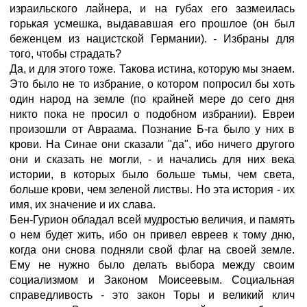
израильского лайнера, и на губах его зазмеилась
горькая усмешка, выдававшая его прошлое (он был
беженцем из нацистской Германии). - Избраны для
того, чтобы страдать?
Да, и для этого тоже. Такова истина, которую мы знаем.
Это было не то избрание, о котором попросил бы хоть
один народ на земле (по крайней мере до сего дня
никто пока не просил о подобном избрании). Евреи
произошли от Авраама. Познание Б-га было у них в
крови. На Синае они сказали "да", ибо ничего другого
они и сказать не могли, - и начались для них века
истории, в которых было больше тьмы, чем света,
больше крови, чем зеленой листвы. Но эта история - их
имя, их значение и их слава.
Бен-Гурион обладал всей мудростью величия, и память
о нем будет жить, ибо он привел евреев к тому дню,
когда они снова подняли свой флаг на своей земле.
Ему не нужно было делать выбора между своим
социализмом и Законом Моисеевым. Социальная
справедливость - это закон Торы и великий клич