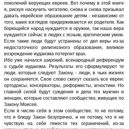
поколений верующих евреев. Вот почему в этой книге
я, рискуя наскучить читателю, снова и снова призывал
давать еврейское образование детям - независимо от
того, каких взглядов придерживаются их родители. Как
борющийся народ нуждается в оружии, так наша вера
нуждается сейчас в людях с ясным, критическим умом.
Если такие люди будут устранены от дел веры из-за
недостаточного религиозного образования, великое
возрождение иудаизма потерпит крах.
Ибо уже начался широкий, всенародный референдум
о судьбе иудаизма. Результаты его сформулируют те
люди, которые следуют Закону, - люди, в чьих жизнях
он сохраняется. Свое слово смогут сказать все евреи:
ортодоксы, консерваторы, реформисты, агностики. Но
главной силой будут суждения и дела тех мужчин и
женщин, которые составляют сообщество, живущее по
Закону Моисея.
Если я числю себя в этом сообществе, то не потому,
что я блюду Закон безупречно, и не потому, что я не
чувствую на себе тяжести тех ограничений, из-за