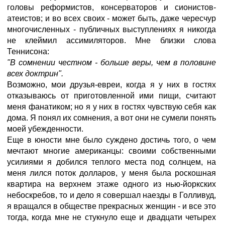
головы реформистов, консерваторов и сионистов-
атеистов; и во всех своих - может быть, даже чересчур
многочисленных - публичных выступлениях я никогда
не клеймил ассимиляторов. Мне близки слова
Теннисона:
"В сомнении честном - больше веры, чем в половине
всех доктрин".
Возможно, мои друзья-евреи, когда я у них в гостях
отказываюсь от приготовленной ими пищи, считают
меня фанатиком; но я у них в гостях чувствую себя как
дома. Я понял их сомнения, а вот они не сумели понять
моей убежденности.
Еще в юности мне было суждено достичь того, о чем
мечтают многие американцы: своими собственными
усилиями я добился теплого места под солнцем, на
меня лился поток долларов, у меня была роскошная
квартира на верхнем этаже одного из нью-йоркских
небоскребов, то и дело я совершал наезды в Голливуд,
я вращался в обществе прекрасных женщин - и все это
тогда, когда мне не стукнуло еще и двадцати четырех