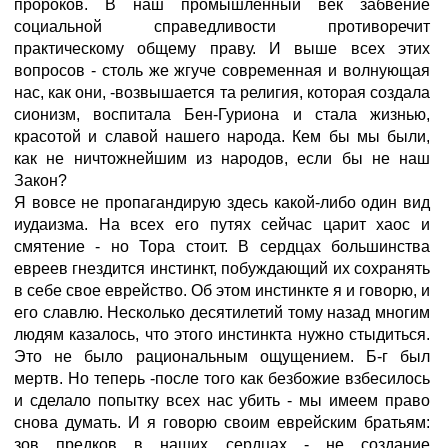
пророков. В наш промышленный век забвение
социальной справедливости противоречит
практическому общему праву. И выше всех этих
вопросов - столь же жгуче современная и волнующая
нас, как они, -возвышается та религия, которая создала
сионизм, воспитала Бен-Гуриона и стала жизнью,
красотой и славой нашего народа. Кем бы мы были,
как не ничтожнейшим из народов, если бы не наш
Закон?
Я вовсе не пропагандирую здесь какой-либо один вид
иудаизма. На всех его путях сейчас царит хаос и
смятение - но Тора стоит. В сердцах большинства
евреев гнездится инстинкт, побуждающий их сохранять
в себе свое еврейство. Об этом инстинкте я и говорю, и
его славлю. Несколько десятилетий тому назад многим
людям казалось, что этого инстинкта нужно стыдиться.
Это не было рациональным ощущением. Б-г был
мертв. Но теперь -после того как безбожие взбесилось
и сделало попытку всех нас убить - мы имеем право
снова думать. И я говорю своим еврейским братьям:
зов предков в наших сердцах - не создание