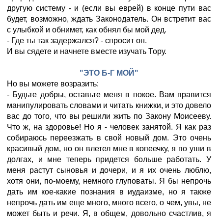
другую систему - и (если вы еврей) в конце пути вас
будет, возможно, ждать Законодатель. Он встретит вас
с улыбкой и обнимет, как обнял бы мой дед.
- Где ты так задержался? - спросит он.
И вы сядете и начнете вместе изучать Тору.
"ЭТО Б-Г МОЙ"
Но вы можете возразить:
- Будьте добры, оставьте меня в покое. Вам правится
манипулировать словами и читать книжки, и это довело
вас до того, что вы решили жить по Закону Моисееву.
Что ж, на здоровье! Но я - человек занятой. Я как раз
собираюсь переезжать в свой новый дом. Это очень
красивый дом, но он влетел мне в копеечку, я по уши в
долгах, и мне теперь придется больше работать. У
меня растут сыновья и дочери, и я их очень люблю,
хотя они, по-моему, немного глуповаты. Я бы непрочь
дать им кое-какие познания в иудаизме, но я также
непрочь дать им еще много, много всего, о чем, увы, не
может быть и речи. Я, в общем, довольно счастлив, я