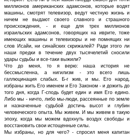
миллионов американских адамсонов, которые водят
машины, смотрят телевизор, ведут честную жизнь и
ничем не выдают своего славного и страшного
происхождения, - и еще для трех миллионов
израильских адамсонов, говорящих на иврите, тоже
имеющих машины и телевизоры и не помнящих ни
слов Исайи, ни синайских скрижалей? Ради этого ли
наши предки в течение двух тысячелетий сносили
удары судьбы и все-таки выжили?
Что до меня, то я верю: наша история не
бессмысленна, а нигилизм - это всего лишь
галлюцинация слабых. Б-г жив, и мы. Его народ,
избраны жить Его именем и Его Законом - и дожить до
того дня, когда Г-сподь будет един и имя Его едино.
Либо мы - ничто, либо мы-люди, рассеянные по земле
и назначенные судьбой достичь высот и глубин
человеческого опыта. Мы живем. И мы живем в такую
эпоху, когда мы можем вдохнуть воздух свободы и
восстановить свои истощенные силы.
Мы избраны, но для чего? - спросил меня капитан