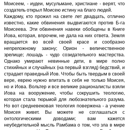
Моисеем, - иудеи, мусульмане, христиане - верят, что
создатель открыл Моисею истину на благо людей.
Каждому, кто прожил на свете лет двадцать, отлично
известно, какие обвинения выдвигаются против Б-га
Моисеева. Эти обвинения навеки обобщены в Книге
Иова, которая, впрочем, не дала на них ответа. Земля
вращается во всей своей красе и сообразно
непреложному закону; Орион - величественное
зрелище; лошадь - чудо созидательного мастерства.
Однако умирают невинные дети, в мире полно
стихийных и случайных (на первый взгляд) бедствий, и
страдает праведный Иов. Чтобы быть твердым в своей
вере, еврею нужно впитать в себя не только Моисея,
но и Иова. Вольтер и все великие рационалисты взяли
Иова на вооружение, чтобы сокрушить теологию,
которая стала тюрьмой для любознательного разума.
Но вот средневековая теология повержена - а учение
Моисея живет. Вы можете не соглашаться с
онтологическими доводами; вам кажется
неубедительной мысль Рамбама о том, что зла в мире