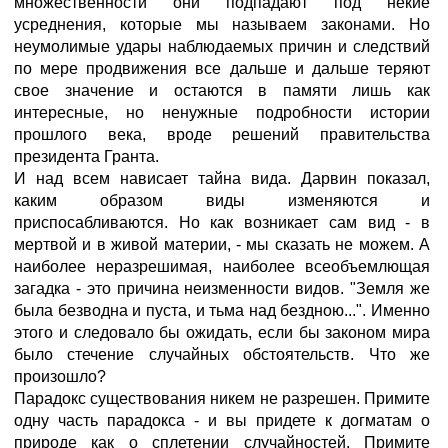
множественности они подпадают под некие
усреднения, которые мы называем законами. Но
неумолимые удары наблюдаемых причин и следствий
по мере продвижения все дальше и дальше теряют
свое значение и остаются в памяти лишь как
интересные, но ненужные подробности истории
прошлого века, вроде решений правительства
президента Гранта.
И над всем нависает тайна вида. Дарвин показал,
каким образом виды изменяются и
приспосабливаются. Но как возникает сам вид - в
мертвой и в живой материи, - мы сказать не можем. А
наиболее неразрешимая, наиболее всеобъемлющая
загадка - это причина неизменности видов. "Земля же
была безводна и пуста, и тьма над бездною...". Именно
этого и следовало бы ожидать, если бы законом мира
было стечение случайных обстоятельств. Что же
произошло?
Парадокс существования никем не разрешен. Примите
одну часть парадокса - и вы придете к догматам о
природе как о сплетении случайностей. Примите