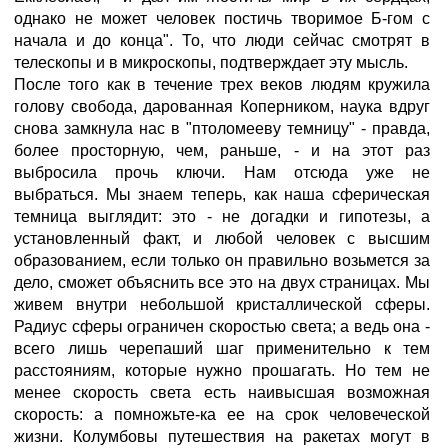
однако не может человек постичь творимое Б-гом с
начала и до конца". То, что люди сейчас смотрят в
телескопы и в микроскопы, подтверждает эту мысль.
После того как в течение трех веков людям кружила
голову свобода, дарованная Коперником, наука вдруг
снова замкнула нас в "птоломееву темницу" - правда,
более просторную, чем, раньше, - и на этот раз
выбросила прочь ключи. Нам отсюда уже не
выбраться. Мы знаем теперь, как наша сферическая
темница выглядит: это - не догадки и гипотезы, а
установленный факт, и любой человек с высшим
образованием, если только он правильно возьмется за
дело, сможет объяснить все это на двух страницах. Мы
живем внутри небольшой кристаллической сферы.
Радиус сферы ограничен скоростью света; а ведь она -
всего лишь черепаший шаг применительно к тем
расстояниям, которые нужно прошагать. Но тем не
менее скорость света есть наивысшая возможная
скорость: а помножьте-ка ее на срок человеческой
жизни. Колумбовы путешествия на ракетах могут в