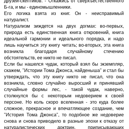
друзей-скептиков. - Откажись от сверхъестественного
Б-га, и мы - единомышленники.
Его логика взята из книг. Он - неисправимый
натуралист.
Натурализм зиждется на двух догмах: во-первых,
природа есть единственная книга откровений, книга
идеальной гармонии и идеального порядка, и надо
лишь научиться эту книгу читать; во-вторых, эта книга
возникла благодаря случайному стечению
обстоятельств, ее никто не писал.
Если бы нашелся чудак, который взял бы экземпляр,
скажем, "Истории Тома Джонса, найденыша" и стал бы
утверждать, что эту книгу никто не писал, что она
возникла, словно случайно выросший и принявший
случайные формы лес, - такой чудак, наверно,
столкнулся бы с некоторым недоверием к своей
персоне. Но коль скоро вселенная - это куда более
сложное, прекрасное и впечатляющее создание, чем
"История Тома Джонса", то подобное же недоверие
снова и снова приводило в разные эпохи к отказу от
натуралистических доктрин, приписывающих