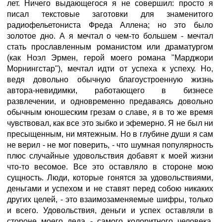
лет. Ничего выдающегося я не совершил: просто я
писал текстовые заготовки для знаменитого
радиофельетониста Фреда Аллена; но это было
золотое дно. А я мечтал о чем-то большем - мечтал
стать прославленным романистом или драматургом
(как Ноэл Эрмен, герой моего романа "Марджори
Морнингстар"), мечтал идти от успеха к успеху. Но,
ведя довольно обычную благоустроенную жизнь
автора-невидимки, работающего в бизнесе
развлечении, и одновременно предаваясь довольно
обычным юношеским грезам о славе, я в то же время
чувствовал, как все это зыбко и эфемерно. Я не был ни
пресыщенным, ни мятежным. Но в глубине души я сам
не верил - не мог поверить, - что шумная популярность
плюс случайные удовольствия добавят к моей жизни
что-то весомое. Все это оставляло в стороне мою
сущность. Люди, которые гонятся за удовольствиями,
деньгами и успехом и не ставят перед собою никаких
других целей, - это взаимозаменяемые шифры, только
и всего. Удовольствия, деньги и успех оставляли в
стороне моего деда - самого колоритного человека,