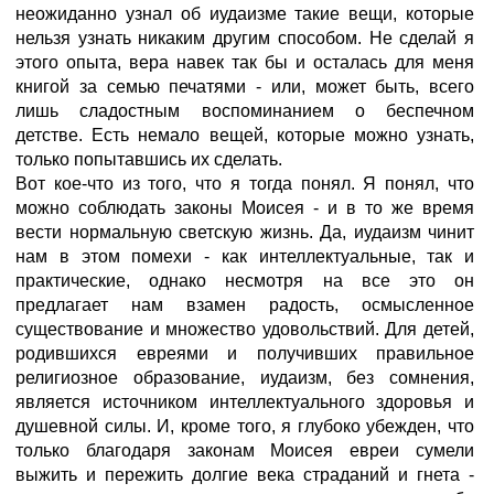
неожиданно узнал об иудаизме такие вещи, которые
нельзя узнать никаким другим способом. Не сделай я
этого опыта, вера навек так бы и осталась для меня
книгой за семью печатями - или, может быть, всего
лишь сладостным воспоминанием о беспечном
детстве. Есть немало вещей, которые можно узнать,
только попытавшись их сделать.
Вот кое-что из того, что я тогда понял. Я понял, что
можно соблюдать законы Моисея - и в то же время
вести нормальную светскую жизнь. Да, иудаизм чинит
нам в этом помехи - как интеллектуальные, так и
практические, однако несмотря на все это он
предлагает нам взамен радость, осмысленное
существование и множество удовольствий. Для детей,
родившихся евреями и получивших правильное
религиозное образование, иудаизм, без сомнения,
является источником интеллектуального здоровья и
душевной силы. И, кроме того, я глубоко убежден, что
только благодаря законам Моисея евреи сумели
выжить и пережить долгие века страданий и гнета -