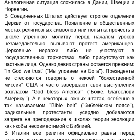
Аналогичная ситуация сложилась в Дании, Швеции и
Норвегии.
В Соединенных Штатах действует строгое отделение
Церкви от государства. Появление в общественных
местах религиозных символов или попытка прочесть в
школе утреннюю молитву перед началом уроков
незамедлительно вызывают протест американцев.
Церковные иерархи либо не участвуют в
государственных торжествах, либо присутствуют как
частные лица. Однако девиз страны остается прежним:
"In God we trust" ("Мы уповаем на Бога"). Президенты
не стесняются говорить о некоей "божественной
миссии" США и часто завершают свои выступления
возгласом "God bless America!" ("Боже, благослови
Америку!"). А в некоторых южных штатах, особенно в
так называемом "Bible belt" ("библейском поясе"),
радикальные протестанты усердно добиваются
запрета на преподавание в школах теории эволюции
как якобы несовместимой с Библией.
В Италии все религии официально равны перед
законом, и граждане могут исповедовать все, что им