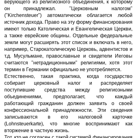
верующего из религиозного объединения, к которому
он принадлежал. "Церковным налогом"
("Kirchensteuer") автоматически облагается любой
источник дохода. Право на эту форму финансирования
имеют только Католическая и Евангелическая Церкви,
а также еврейские общины. Отдельные федеральные
земли могут расширять этот список и включать в него,
например, Старокатолическую Церковь, адвентистов и
т.д. Мусульмане, православные и свидетели Иеговы
считаются "нетрадиционными" религиями, хотя этот
термин в Германии официально не употребляется.
Естественно, такая практика, когда государство
собирает церковный налог и распределяет
поступившие средства между религиозными
объединениями, предполагает, что каждый
работающий гражданин должен заявить о своей
конфессиональной принадлежности. Эти сведения
записываются в его налоговой карточке
(Lohnsteuerkarte), что многие воспринимают как
вторжение в частную жизнь.
Тот, кто не согласен с такой системой финансирования