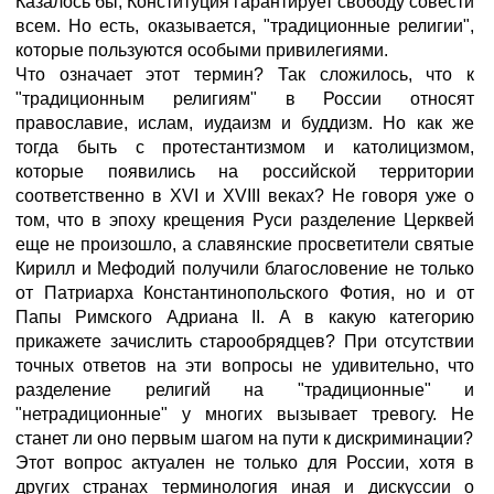
Казалось бы, Конституция гарантирует свободу совести
всем. Но есть, оказывается, "традиционные религии",
которые пользуются особыми привилегиями.
Что означает этот термин? Так сложилось, что к
"традиционным религиям" в России относят
православие, ислам, иудаизм и буддизм. Но как же
тогда быть с протестантизмом и католицизмом,
которые появились на российской территории
соответственно в ХVI и XVIII веках? Не говоря уже о
том, что в эпоху крещения Руси разделение Церквей
еще не произошло, а славянские просветители святые
Кирилл и Мефодий получили благословение не только
от Патриарха Константинопольского Фотия, но и от
Папы Римского Адриана II. А в какую категорию
прикажете зачислить старообрядцев? При отсутствии
точных ответов на эти вопросы не удивительно, что
разделение религий на "традиционные" и
"нетрадиционные" у многих вызывает тревогу. Не
станет ли оно первым шагом на пути к дискриминации?
Этот вопрос актуален не только для России, хотя в
других странах терминология иная и дискуссии о