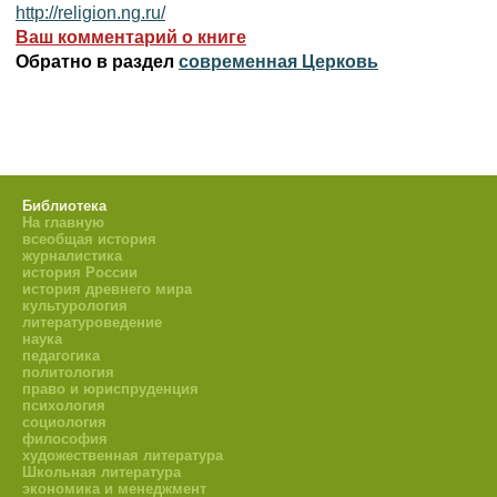
http://religion.ng.ru/
Ваш комментарий о книге
Обратно в раздел
современная Церковь
Библиотека
На главную
всеобщая история
журналистика
история России
история древнего мира
культурология
литературоведение
наука
педагогика
политология
право и юриспруденция
психология
социология
философия
художественная литература
Школьная литература
экономика и менеджмент