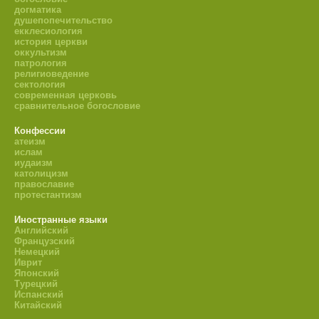
догматика
душепопечительство
екклесиология
история церкви
оккультизм
патрология
религиоведение
сектология
современная церковь
сравнительное богословие
Конфессии
атеизм
ислам
иудаизм
католицизм
православие
протестантизм
Иностранные языки
Английский
Французский
Немецкий
Иврит
Японский
Турецкий
Испанский
Китайский