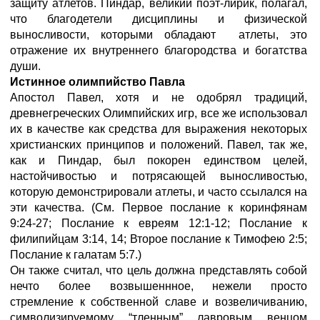
защиту атлетов. Пиндар, великий поэт-лирик, полагал,
что благодетели дисциплины и физической
выносливости, которыми обладают атлеты, это
отражение их внутреннего благородства и богатства
души.
Истинное олимпийство Павла
Апостол Павел, хотя и не одобрял традиций,
древнегреческих Олимпийских игр, все же использовал
их в качестве как средства для выражения некоторых
христианских принципов и положений. Павел, так же,
как и Пиндар, был покорен единством целей,
настойчивостью и потрясающей выносливостью,
которую демонстрировали атлеты, и часто ссылался на
эти качества. (См. Первое послание к коринфянам
9:24-27; Послание к евреям 12:1-12; Послание к
филипийцам 3:14, 14; Второе послание к Тимофею 2:5;
Послание к галатам 5:7.)
Он также считал, что цель должна представлять собой
нечто более возвышеннное, нежели просто
стремление к собственной славе и возвеличиванию,
символизируемому “тленным” лавровым венцом