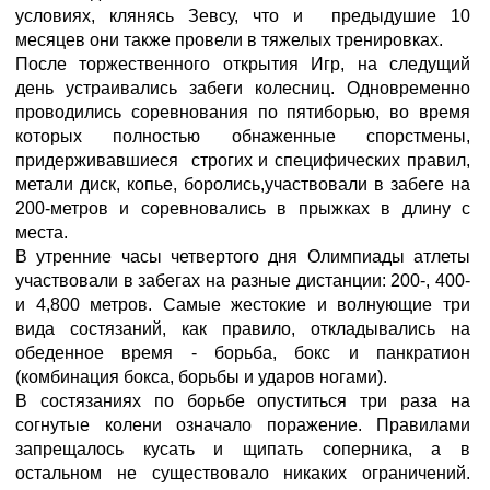
условиях, клянясь Зевсу, что и предыдушие 10
месяцев они также провели в тяжелых тренировках.
После торжественного открытия Игр, на следущий
день устраивались забеги колесниц. Одновременно
проводились соревнования по пятиборью, во время
которых полностью обнаженные спорстмены,
придерживавшиеся строгих и специфических правил,
метали диск, копье, боролись,участвовали в забеге на
200-метров и соревновались в прыжках в длину с
места.
В утренние часы четвертого дня Олимпиады атлеты
участвовали в забегах на разные дистанции: 200-, 400-
и 4,800 метров. Самые жестокие и волнующие три
вида состязаний, как правило, откладывались на
обеденное время - борьба, бокс и панкратион
(комбинация бокса, борьбы и ударов ногами).
В состязаниях по борьбе опуститься три раза на
согнутые колени означало поражение. Правилами
запрещалось кусать и щипать соперника, а в
остальном не существовало никаких ограничений.