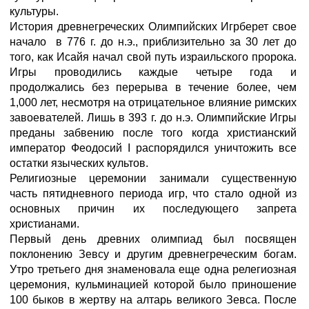
культуры.
История древнегреческих Олимпийских Игр
берет свое
начало
в 776 г. до н.э., приблизительно за 30 лет до
того, как Исайя начал свой путь израильского пророка.
Игры проводились каждые четыре года и
продолжались без перерыва в течение более, чем
1,000 лет, несмотря на отрицательное влияние римских
завоевателей. Лишь в 393 г. до н.э. Олимпийские Игры
преданы забвению после того когда христианский
император Феодосий I распорядился уничтожить все
остатки языческих культов.
Религиозные церемонии занимали существенную
часть пятидневного периода игр, что стало одной из
основных причин их последующего запрета
христианами.
Первый день древних олимпиад был посвящен
поклонению Зевсу и другим древнегреческим богам.
Утро третьего дня знаменовала еще одна релегиозная
церемония, кульминацией которой было приношение
100 быков в жертву на алтарь великого Зевса. После