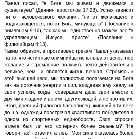
Павел писал, “в Боге мы живем и движемся и
существуем” (Деяния апостолов 17:28). Успех зависит
ни от человеческого желания, “ни от желающего и
подвизающегося, но от Бога милующего” (Послание к
римлянам 9:16), так как мы единственно можем все “в
укрепляющем Иисусе Христе” (Послание к
филипийцам 4:13).
Таким образом, в противовес грекам Павел указывает
на то, что истинные олимпийцы испытывают целостное
желание и стремление получить нечто действительно
великое, чем и является жизнь вечная. Стремясь к
этой высшей цели, мы полностью полагаемся на Бога
как на источник энергии и сил, воздавая ему хвалу за
свои успехи, когда совершаем дела свои вместе с
другими людьми и во имя других людей, а не против их.
Эзоп, древний философ-баснописец, живший в IV веке
до н.э. однажды повстречал хвастливого победителя в
одном из спортивных единоборств. Эзоп спросил
атлета был ли его соперник более сильным? “Не
говори так”,- ответил атлет.- “Моя сила оказалась более