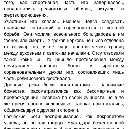
того, как спортивная часть игр завершалась,
продолжались религиозные обряды, ритуалы и
жертвоприношения.
Участники игр клялись именем Зевса следовать
правилам состязаний и соревноваться в честной
борьбе. Они молили всесильного бога даровать им
“венец или смерть”. У греков церковь не была отделена
от государства, и не существовало четких границ
между духовным и светским началами. Отсутствовали
также какие бы то нибыло противоречия между
почитанием древних богов и яростным
соревновательным духом игр, состовлявших лишь
часть религиозного фестиваля.
Древние греки были политеистами - различные
божества рассматривались как бессмертные и
превосходящие человека по своей сущности, но в то
же время вполне человечные, так как они питались,
общались друг с другом и спорили.
Греческие боги воспринимались как покровители
успеха, но не как творцы. Благодаря божественной