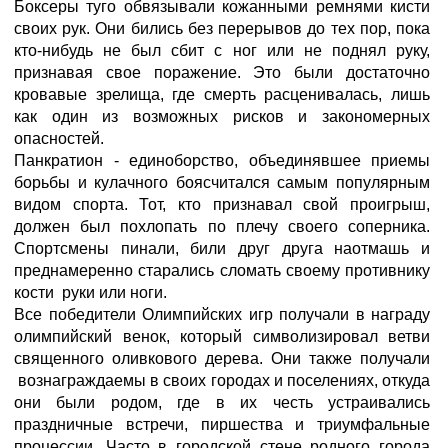
Боксеры туго обвязывали кожанными ремнями кисти
своих рук. Они бились без перерывов до тех пор, пока
кто-нибудь не был сбит с ног или не поднял руку,
признавая свое поражение. Это были достаточно
кровавые зрелища, где смерть расценивалась, лишь
как один из возможных рисков и закономерных
опасностей.
Панкратион - единоборство, объединявшее приемы
борьбы и кулачного боясчитался самым популярным
видом спорта. Тот, кто признавал свой проигрыш,
должен был похлопать по плечу своего соперника.
Спортсмены пинали, били друг друга наотмашь и
преднамеренно старались сломать своему противнику
кости руки или ноги.
Все победители Олимпийских игр получали в награду
олимпийский венок, который символизировал ветви
священного оливкового дерева. Они также получали
вознаграждаемы в своих городах и поселениях, откуда
они были родом, где в их честь устраивались
праздничные встречи, пиршества и триумфальные
процессии. Часто в городской стене родного города