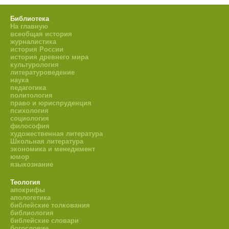
Библиотека
На главную
всеобщая история
журналистика
история России
история древнего мира
культурология
литературоведение
наука
педагогика
политология
право и юриспруденция
психология
социология
философия
художественная литература
Школьная литература
экономика и менеджмент
юмор
языкознание
Теология
апокрифы
апологетика
библейские толкования
библиология
библейские словари
богословие