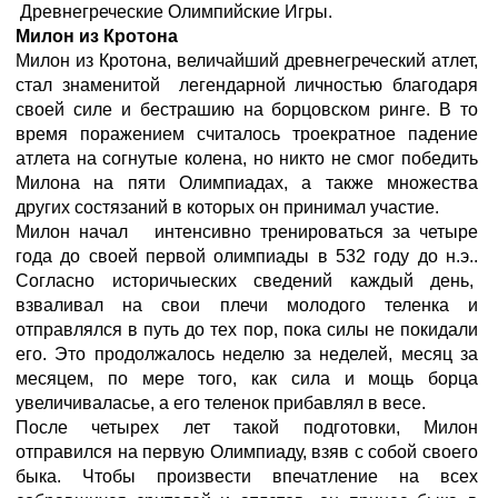
Древнегреческие Олимпийские Игры.
Милон из Кротона
Милон из Кротона, величайший древнегреческий атлет,
стал знаменитой легендарной личностью благодаря
своей силе и бестрашию на борцовском ринге. В то
время поражением считалось троекратное падение
атлета на согнутые колена, но никто не смог победить
Милона на пяти Олимпиадах, а также множества
других состязаний в которых он принимал участие.
Милон начал интенсивно тренироваться за четыре
года до своей первой олимпиады в 532 году до н.э..
Согласно историчыеских сведений каждый день,
взваливал на свои плечи молодого теленка и
отправлялся в путь до тех пор, пока силы не покидали
его. Это продолжалось неделю за неделей, месяц за
месяцем, по мере того, как сила и мощь борца
увеличиваласье, а его теленок прибавлял в весе.
После четырех лет такой подготовки, Милон
отправился на первую Олимпиаду, взяв с собой своего
быка. Чтобы произвести впечатление на всех