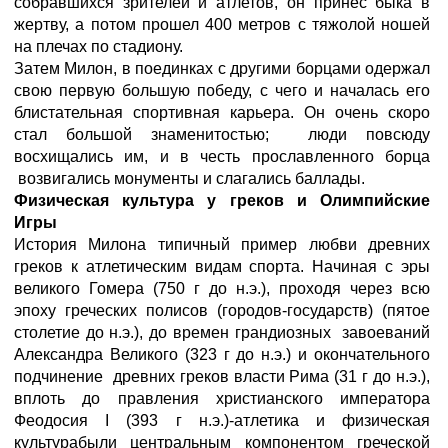
собравшихся зрителей и атлетов, он принес быка в
жертву, а потом прошел 400 метров с тяжолой ношей
на плечах по стадиону.
Затем Милон, в поединках с другими борцами одержал
свою первую большую победу, с чего и началась его
блистательная спортивная карьера. Он очень скоро
стал большой знаменитостью; люди повсюду
восхищались им, и в честь прославленного борца
возвигались монументы и слагались баллады.
Физическая культура у греков и Олимпийские
Игры
История Милона типичный пример любви древних
греков к атлетическим видам спорта. Начиная с эры
великого Гомера (750 г до н.э.), проходя через всю
эпоху греческих полисов (городов-государств) (пятое
столетие до н.э.), до времен грандиозных завоеваний
Александра Великого (323 г до н.э.) и окончательного
подчинение древних греков власти Рима (31 г до н.э.),
вплоть до правления христианского императора
Феодосия I (393 г н.э.)-атлетика и физическая
культурабыли центральным компонентом греческой