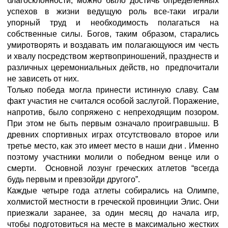
благосклонности, можно было достичь определенных
успехов в жизни ведущую роль все-таки играли
упорный труд и необходимость полагаться на
собственные силы. Богов, таким образом, старались
умиротворять и воздавать им полагающуюся им честь
и хвалу посредством жертвоприношений, празднеств и
различных церемониальных действ, но предпочитали
не зависеть от них.
Только победа могла принести истинную славу. Сам
факт участия не считался особой заслугой. Поражение,
напротив, было сопряжено с непреходящим позором.
При этом не быть первым означало проигравшыш. В
древних спортивных играх отсутствовало второе или
третье место, как это имеет место в наши дни . Именно
поэтому участники молили о победном венце или о
смерти. Основной лозунг греческих атлетов “всегда
будь первым и превзойди другого”.
Каждые четыре года атлеты собирались на Олимпе,
холмистой местности в греческой провинции Элис. Они
приезжали заранее, за один месяц до начала игр,
чтобы подготовиться на месте в максимально жестких