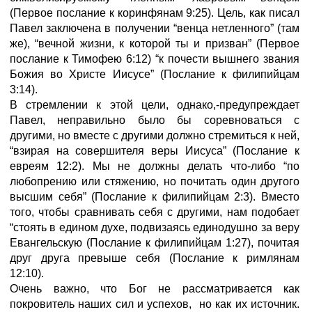
(Первое послание к коринфянам 9:25). Цель, как писал
Павел заключена в получении “венца нетленного” (там
же), “вечной жизни, к которой ты и призван” (Первое
послание к Тимофею 6:12) “к почести вышнего звания
Божия во Христе Иисусе” (Послание к филипийцам
3:14).
В стремлении к этой цели, однако,-предупреждает
Павел, неправильно было бы соревноваться с
другими, но вместе с другими должно стремиться к ней,
“взирая на совершителя веры Иисуса” (Послание к
евреям 12:2). Мы не должны делать что-либо “по
любопрению или стяжению, но почитать один другого
высшим себя” (Послание к филипийцам 2:3). Вместо
того, чтобы сравнивать себя с другими, нам подобает
“стоять в едином духе, подвизаясь единодушно за веру
Евангельскую (Послание к филипийцам 1:27), почитая
друг друга превыше себя (Послание к римлянам
12:10).
Очень важно, что Бог не рассматривается как
покровитель наших сил и успехов, но как их источник.