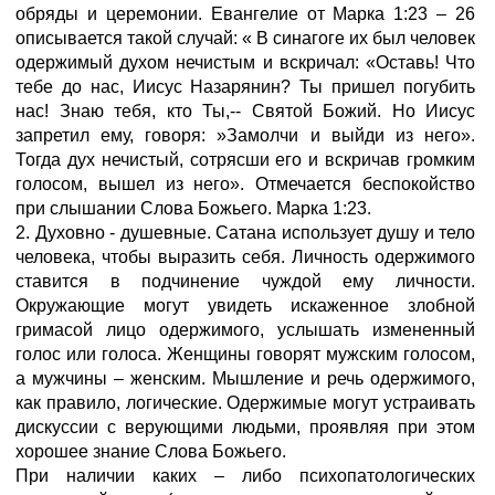
обряды и церемонии. Евангелие от Марка 1:23 – 26
описывается такой случай: « В синагоге их был человек
одержимый духом нечистым и вскричал: «Оставь! Что
тебе до нас, Иисус Назарянин? Ты пришел погубить
нас! Знаю тебя, кто Ты,-- Святой Божий. Но Иисус
запретил ему, говоря: »Замолчи и выйди из него».
Тогда дух нечистый, сотрясши его и вскричав громким
голосом, вышел из него». Отмечается беспокойство
при слышании Слова Божьего. Марка 1:23.
2. Духовно - душевные. Сатана использует душу и тело
человека, чтобы выразить себя. Личность одержимого
ставится в подчинение чуждой ему личности.
Окружающие могут увидеть искаженное злобной
гримасой лицо одержимого, услышать измененный
голос или голоса. Женщины говорят мужским голосом,
а мужчины – женским. Мышление и речь одержимого,
как правило, логические. Одержимые могут устраивать
дискуссии с верующими людьми, проявляя при этом
хорошее знание Слова Божьего.
При наличии каких – либо психопатологических