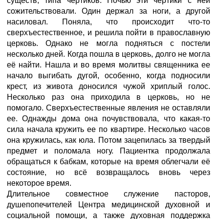
существ, типа чёртиков. Ночью эти чёртики с ней
сожительствовали. Один держал за ноги, а другой
насиловал. Поняла, что происходит что-то
сверхъестественное, и решила пойти в православную
церковь. Однако не могла подняться с постели
несколько дней. Когда пошла в церковь, долго не могла
её найти. Нашла и во время молитвы священника ее
начало выгибать дугой, особенно, когда подносили
крест, из живота доносился чужой хриплый голос.
Несколько раз она приходила в церковь, но не
помогало. Сверхъестественные явления не оставляли
ее. Однажды дома она почувствовала, что какая-то
сила начала кружить ее по квартире. Несколько часов
она кружилась, как юла. Потом зацепилась за твердый
предмет и поломала ногу. Пациентка продолжала
обращаться к бабкам, которые на время облегчали её
состояние, но всё возвращалось вновь через
некоторое время.
Длительное совместное служение пасторов,
душепопечителей Центра медицинской духовной и
социальной помощи, а также духовная поддержка