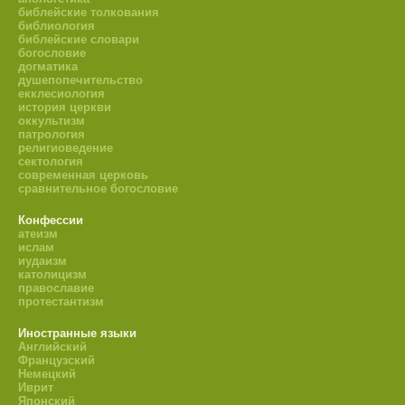
библейские толкования
библиология
библейские словари
богословие
догматика
душепопечительство
екклесиология
история церкви
оккультизм
патрология
религиоведение
сектология
современная церковь
сравнительное богословие
Конфессии
атеизм
ислам
иудаизм
католицизм
православие
протестантизм
Иностранные языки
Английский
Французский
Немецкий
Иврит
Японский