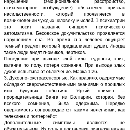
нарушений (эмоциональное расстройство,
психомоторное возбуждение) обязателен признак
насильственности, который проявляется в
возникновении чуждых человеку мыслей. В психиатрии
это носит название синдром психического
автоматизма. Бесовское докучительство проявляется
нарушением сна. Во время сна человек ощущает
темный предмет, который придавливает, душит. Иногда
такие люди видят гномиков, чертиков.
Поведение при выходе злой силы: судороги, крик,
катание по полу, потеря сознания. При выходе злых
духов испытывают облегчение. Марка 1:26.
3. Духовно- экстрасенсорные. Как правило, одержимые
обладают сверхъестественными знаниями о прошлых
или будущих событиях. Яркий пример –
прорицательница Ванга из Болгарии, которая, без
всякого сомнения, была одержима. Нередко
одержимость сопровождается такими явлениями, как
телекинез и полтергейст.
Дополнительные симптомы являются не
обязательными. Их роль в постановке диагноза важна