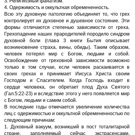
3. Религиозный фанатизм.
4. Одержимость и оккультная обремененность.
Всю эту духовную патологию объединяет то, что грех
контролирует их духовное и душевное состояние. Эти
формы отличаются степенью зависимости от греха.
Грехопадение наших прародителей породило синдром
духовной боли (глава 3 книги Бытия описывает
возникновение страха, вины, обиды). Таким образом,
человек потерял мир с Богом, людьми и собой.
Освобождение от греховной зависимости возможно
только в том случае, если человек раскаивается в
своих грехах и принимает Иисуса Христа своим
Господом и Спасителем. Когда Господь входит в
сердце человека, он обретает плод Духа Святого
(Гал.5:22-23) и вследствие этого у него появляется мир
с Богом, людьми и самим собой.
В последние годы отмечается увеличение количества
лиц с одержимостью и оккультной обремененностью по
следующим причинам:
1. Духовный вакуум, возникший в пост тоталитарной
стране, заполняемый сейчас экстрасенсами,