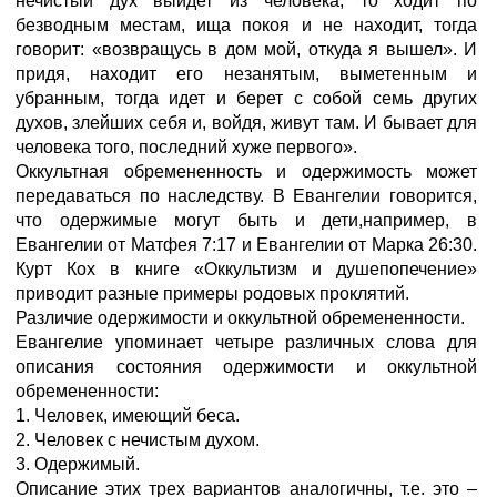
нечистый дух выйдет из человека, то ходит по
безводным местам, ища покоя и не находит, тогда
говорит: «возвращусь в дом мой, откуда я вышел». И
придя, находит его незанятым, выметенным и
убранным, тогда идет и берет с собой семь других
духов, злейших себя и, войдя, живут там. И бывает для
человека того, последний хуже первого».
Оккультная обремененность и одержимость может
передаваться по наследству. В Евангелии говорится,
что одержимые могут быть и дети,например, в
Евангелии от Матфея 7:17 и Евангелии от Марка 26:30.
Курт Кох в книге «Оккультизм и душепопечение»
приводит разные примеры родовых проклятий.
Различие одержимости и оккультной обремененности.
Евангелие упоминает четыре различных слова для
описания состояния одержимости и оккультной
обремененности:
1. Человек, имеющий беса.
2. Человек с нечистым духом.
3. Одержимый.
Описание этих трех вариантов аналогичны, т.е. это –