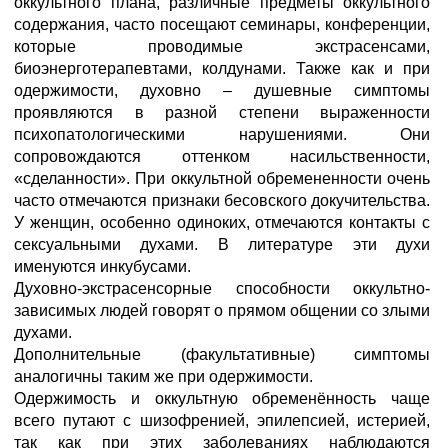
оккультного плана, различные предметы оккультного
содержания, часто посещают семинары, конференции,
которые проводимые экстрасенсами,
биоэнерготерапевтами, колдунами. Также как и при
одержимости, духовно – душевные симптомы
проявляются в разной степени выраженности
психопатологическими нарушениями. Они
сопровождаются оттенком насильственности,
«сделанности». При оккультной обремененности очень
часто отмечаются признаки бесовского докучительства.
У женщин, особенно одиноких, отмечаются контакты с
сексуальными духами. В литературе эти духи
именуются инкубусами.
Духовно-экстрасенсорные способности оккультно-
зависимых людей говорят о прямом общении со злыми
духами.
Дополнительные (факультативные) симптомы
аналогичны таким же при одержимости.
Одержимость и оккультную обременённость чаще
всего путают с шизофренией, эпилепсией, истерией,
так как при этих заболеваниях наблюдаются