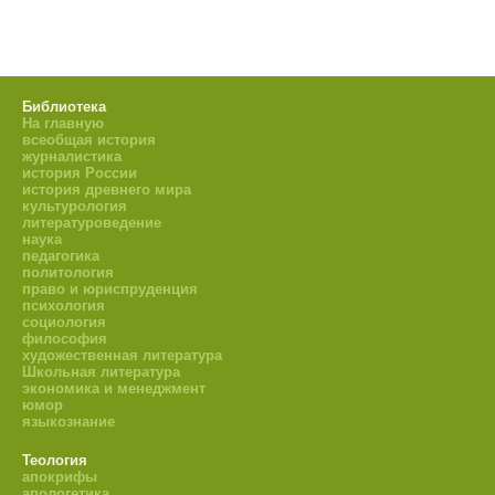
Библиотека
На главную
всеобщая история
журналистика
история России
история древнего мира
культурология
литературоведение
наука
педагогика
политология
право и юриспруденция
психология
социология
философия
художественная литература
Школьная литература
экономика и менеджмент
юмор
языкознание
Теология
апокрифы
апологетика