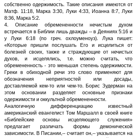
собственно одержимость. Такие описания имеются от
Матф. 11:18, Марка 3:30, Луки 4:33, Иоанна 8:7, Луки
8:36, Марка 5:2.
4. Описание обремененности нечистым духом
встречается в Библии лишь дважды -- в Деяниях 5:16 и
у Луки 6:18 (по греч. охлоуменоуз). Лука пишет:
«Которые пришли послушать Его и исцелиться от
болезней своих, также и страждующие от нечистых
духов, и исцелялись, т.е. можно считать, что
обремененность - это меньшая степень одержимости.
Греки в обиходной речи это слово применяют для
обозначения неприятностей или досады,
доставляемой кем-то или чем-то. Борис Зудерман на
этом основании разделяет основные признаки
одержимости и оккультной обремененности.
Аналогичную дифференциацию известный
американский евангелист Том Маршалл в своей книге
«Библейские основы исцеляющего служения»
предлагает различать формы демонической
зависимости. В Писании,-- считает он,-- указывается на