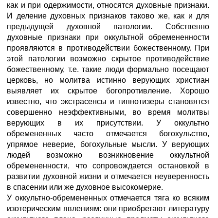
как и при одержимости, относятся духовные признаки.
И деление духовных признаков таково же, как и для
предыдущей духовной патологии. Собственно
духовные признаки при оккультной обремененности
проявляются в противодействии божественному. При
этой патологии возможно скрытое противодействие
божественному, т.е. такие люди формально посещают
церковь, но молитва истинно верующих христиан
выявляет их скрытое богопротивление. Хорошо
известно, что экстрасенсы и гипнотизеры становятся
совершенно неэффективными, во время молитвы
верующих в их присутствии. У оккультно
обремененных часто отмечается богохульство,
упрямое неверие, богохульные мысли. У верующих
людей возможно возникновение оккультной
обремененности, что сопровождается остановкой в
развитии духовной жизни и отмечается неуверенность
в спасении или же духовное высокомерие.
У оккультно-обремененных отмечается тяга ко всяким
изотерическим явлениям: они приобретают литературу