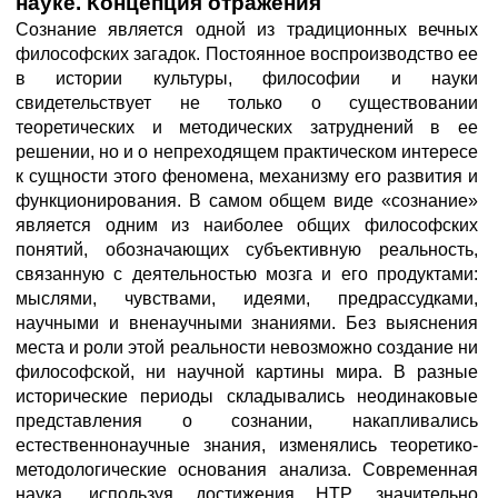
науке. Концепция отражения
Сознание является одной из традиционных вечных
философских загадок. Постоянное воспроизводство ее
в истории культуры, философии и науки
свидетельствует не только о существовании
теоретических и методических затруднений в ее
решении, но и о непреходящем практическом интересе
к сущности этого феномена, механизму его развития и
функционирования. В самом общем виде «сознание»
является одним из наиболее общих философских
понятий, обозначающих субъективную реальность,
связанную с деятельностью мозга и его продуктами:
мыслями, чувствами, идеями, предрассудками,
научными и вненаучными знаниями. Без выяснения
места и роли этой реальности невозможно создание ни
философской, ни научной картины мира. В разные
исторические периоды складывались неодинаковые
представления о сознании, накапливались
естественнонаучные знания, изменялись теоретико-
методологические основания анализа. Современная
наука, используя достижения НТР, значительно