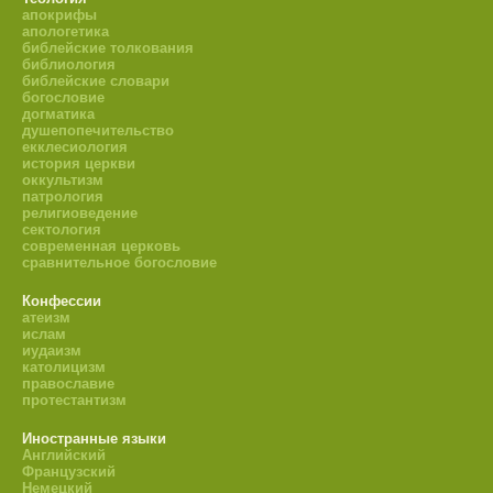
апокрифы
апологетика
библейские толкования
библиология
библейские словари
богословие
догматика
душепопечительство
екклесиология
история церкви
оккультизм
патрология
религиоведение
сектология
современная церковь
сравнительное богословие
Конфессии
атеизм
ислам
иудаизм
католицизм
православие
протестантизм
Иностранные языки
Английский
Французский
Немецкий