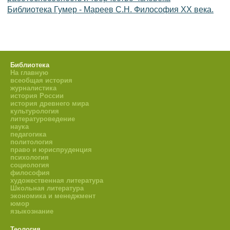
Библиотека Гумер - Мареев С.Н. Философия ХХ века.
Библиотека
На главную
всеобщая история
журналистика
история России
история древнего мира
культурология
литературоведение
наука
педагогика
политология
право и юриспруденция
психология
социология
философия
художественная литература
Школьная литература
экономика и менеджмент
юмор
языкознание
Теология