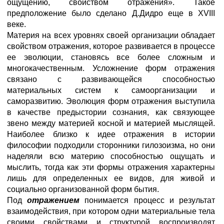
ощущению, свойством отражения». Такое
предположение было сделано Д.Дидро еще в XVIII
веке.
Материя на всех уровнях своей организации обладает
свойством отражения, которое развивается в процессе
ее эволюции, становясь все более сложным и
многокачественным. Усложнение форм отражения
связано с развивающейся способностью
материальных систем к самоорганизации и
саморазвитию. Эволюция форм отражения выступила
в качестве предыстории сознания, как связующее
звено между материей косной и материей мыслящей.
Наиболее близко к идее отражения в истории
философии подходили сторонники гилозоизма, но они
наделяли всю материю способностью ощущать и
мыслить, тогда как эти формы отражения характерны
лишь для определенных ее видов, для живой и
социально организованной форм бытия.
Под
отражением
понимается процесс и результат
взаимодействия, при котором одни материальные тела
своими свойствами и структурой воспроизводят