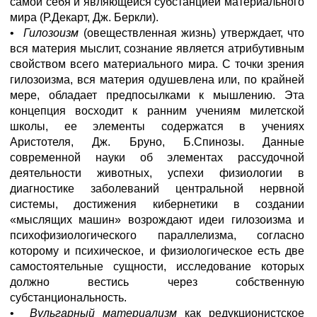
самой себя и являющейся субстанцией материального
мира (Р.Декарт, Дж. Беркли).
•
Гилозоизм
(овеществленная жизнь) утверждает, что
вся материя мыслит, сознание является атрибутивным
свойством всего материального мира. С точки зрения
гилозоизма, вся материя одушевлена или, по крайней
мере, обладает предпосылками к мышлению. Эта
концепция восходит к ранним учениям милетской
школы, ее элементы содержатся в учениях
Аристотеля, Дж. Бруно, Б.Спинозы. Данные
современной науки об элементах рассудочной
деятельности животных, успехи физиологии в
диагностике заболеваний центральной нервной
системы, достижения кибернетики в создании
«мыслящих машин» возрождают идеи гилозоизма и
психофизиологического параллелизма, согласно
которому и психическое, и физиологическое есть две
самостоятельные сущности, исследование которых
должно вестись через собственную
субстанциональность.
•
Вульгарный материализм
как редукционистское