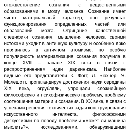
отождествление сознания с вещественными
образованиями в мозгу человека. Сознание имеет
чисто материальный характер, оно результат
функционирования определенных частей или
образований мозга. Отрицание качественной
специфики сознания, мышления человека своими
истоками уходит в античную культуру и особенно ярко
проявилось в античном атомизме, но особую
популярность материализация сознания получила в
конце XVIII – начале XIX века в связи с
распространением идеи дарвинизма. Наиболее
видные его представители К. Фогт, Л. Бюхнер, Я.
Молешотт, пропагандируя достижения науки середины
XIX века, огрубляли, упрощали сложнейшую
философскую и психофизическую проблему, проблему
соотношения материи и сознания. В XX веке, в связи с
успехами решения технических задач конструирования
искусственного интеллекта, философскими
дискуссиями по поводу проблемы «может ли машина
мыслить?», исследованиями, обнаружившими