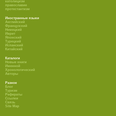
католицизм
православие
протестантизм
Иностранные языки
Английский
Французский
Немецкий
Иврит
Японский
Турецкий
Испанский
Китайский
Каталоги
Новые книги
Именной
Хронологический
Авторы
Разное
Блог
Туризм
Рефераты
Ссылки
Связь
Site Map