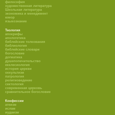
философия
художественная литература
Школьная литература
экономика и менеджмент
юмор
языкознание
Теология
апокрифы
апологетика
библейские толкования
библиология
библейские словари
богословие
догматика
душепопечительство
екклесиология
история церкви
оккультизм
патрология
религиоведение
сектология
современная церковь
сравнительное богословие
Конфессии
атеизм
ислам
иудаизм