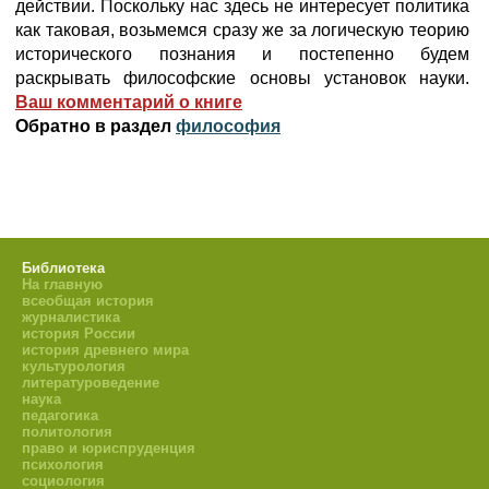
действии. Поскольку нас здесь не интересует политика
как таковая, возьмемся сразу же за логическую теорию
исторического познания и постепенно будем
раскрывать философские основы установок науки.
Ваш комментарий о книге
Обратно в раздел
философия
Библиотека
На главную
всеобщая история
журналистика
история России
история древнего мира
культурология
литературоведение
наука
педагогика
политология
право и юриспруденция
психология
социология