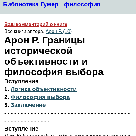
Библиотека Гумер
-
философия
Ваш комментарий о книге
Все книги автора:
Арон Р. (10)
Арон Р. Границы
исторической
объективности и
философия выбора
Вступление
1.
Логика объективности
2.
Философия выбора
3.
Заключение
- - - - - - - - - - - - - - - - - - - - - - - - - - - - - - - - - - - - - -
- - - - - - - - - - - - - -
Вступление
Макс Вебер хотел быть, и был, одновременно ученым и