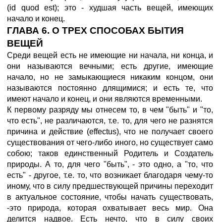
(id quod est); это - худшая часть вещей, имеющих
начало и конец.
ГЛАВА 6. О ТРЕХ СПОСОБАХ БЫТИЯ
ВЕЩЕЙ
Среди вещей есть не имеющие ни начала, ни конца, и
они называются вечными; есть другие, имеющие
начало, но не замыкающиеся никаким концом, они
называются постоянно длящимися; и есть те, что
имеют начало и конец, и они являются временными.
К первому разряду мы отнесем то, в чем "быть" и "то,
что есть", не различаются, т.е. то, для чего не разнятся
причина и действие (effectus), что не получает своего
существования от чего-либо иного, но существует само
собою; таков единственный Родитель и Создатель
природы. А то, для чего "быть", - это одно, а "то, что
есть" - другое, т.е. то, что возникает благодаря чему-то
иному, что в силу предшествующей причины переходит
в актуальное состояние, чтобы начать существовать,
-это природа, которая охватывает весь мир. Она
делится надвое. Есть нечто, что в силу своих