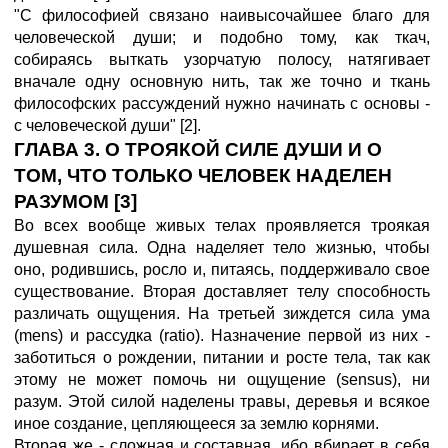
"С философией связано наивысочайшее благо для
человеческой души; и подобно тому, как ткач,
собираясь выткать узорчатую полосу, натягивает
вначале одну основную нить, так же точно и ткань
философских рассуждений нужно начинать с основы -
с человеческой души" [2].
ГЛАВА 3. О ТРОЯКОЙ СИЛЕ ДУШИ И О
ТОМ, ЧТО ТОЛЬКО ЧЕЛОВЕК НАДЕЛЕН
РАЗУМОМ [3]
Во всех вообще живых телах проявляется троякая
душевная сила. Одна наделяет тело жизнью, чтобы
оно, родившись, росло и, питаясь, поддерживало свое
существование. Вторая доставляет телу способность
различать ощущения. На третьей зиждется сила ума
(mens) и рассудка (ratio). Назначение первой из них -
заботиться о рождении, питании и росте тела, так как
этому не может помочь ни ощущение (sensus), ни
разум. Этой силой наделены травы, деревья и всякое
иное создание, цепляющееся за землю корнями.
Вторая же - сложная и составная, ибо вбирает в себя