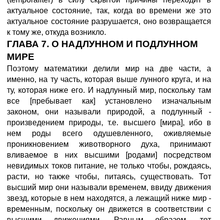
актуальное состояние, так, когда во времени же это
актуальное состояние разрушается, оно возвращается
к тому же, откуда возникло.
ГЛАВА 7. О НАДЛУННОМ И ПОДЛУННОМ
МИРЕ
Поэтому математики делили мир на две части, а
именно, на ту часть, которая выше лунного круга, и на
ту, которая ниже его. И надлунный мир, поскольку там
все [пребывает как] установлено изначальным
законом, они называли природой, а подлунный -
произведением природы, т.е. высшего [мира], ибо в
нем роды всего одушевленного, оживляемые
проникновением животворного духа, принимают
вливаемое в них высшими [родами] посредством
невидимых токов питание, не только чтобы, рождаясь,
расти, но также чтобы, питаясь, существовать. Тот
высший мир они называли временем, ввиду движения
звезд, которые в нем находятся, а лежащий ниже мир -
временным, поскольку он движется в соответствии с
высшими движениями. Равным образом, тот