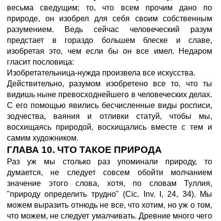
весьма сведущим; то, что всем прочим дано по
природе, он изобрел для себя своим собственным
разумением. Ведь сейчас человеческий разум
предстает в гораздо большем блеске и славе,
изобретая это, чем если бы он все имел. Недаром
гласит пословица:
Изобретательница-нужда произвела все искусства.
Действительно, разумом изобретено все то, что ты
видишь ныне превосходнейшего в человеческих делах.
С его помощью явились бесчисленные виды росписи,
зодчества, ваяния и отливки статуй, чтобы мы,
восхищаясь природой, восхищались вместе с тем и
самим художником.
ГЛАВА 10. ЧТО ТАКОЕ ПРИРОДА
Раз уж мы столько раз упоминали природу, то
думается, не следует совсем обойти молчанием
значение этого слова, хотя, по словам Туллия,
"природу определить трудно" (Cic. Inv. I, 24, 34). Мы
можем выразить отнюдь не все, что хотим, но уж о том,
что можем, не следует умалчивать. Древние много чего