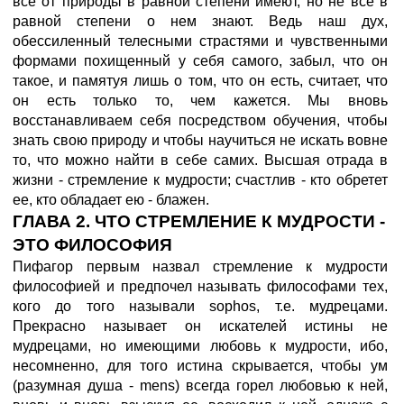
все от природы в равной степени имеют, но не все в
равной степени о нем знают. Ведь наш дух,
обессиленный телесными страстями и чувственными
формами похищенный у себя самого, забыл, что он
такое, и памятуя лишь о том, что он есть, считает, что
он есть только то, чем кажется. Мы вновь
восстанавливаем себя посредством обучения, чтобы
знать свою природу и чтобы научиться не искать вовне
то, что можно найти в себе самих. Высшая отрада в
жизни - стремление к мудрости; счастлив - кто обретет
ее, кто обладает ею - блажен.
ГЛАВА 2. ЧТО СТРЕМЛЕНИЕ К МУДРОСТИ -
ЭТО ФИЛОСОФИЯ
Пифагор первым назвал стремление к мудрости
философией и предпочел называть философами тех,
кого до того называли sophos, т.е. мудрецами.
Прекрасно называет он искателей истины не
мудрецами, но имеющими любовь к мудрости, ибо,
несомненно, для того истина скрывается, чтобы ум
(разумная душа - mens) всегда горел любовью к ней,