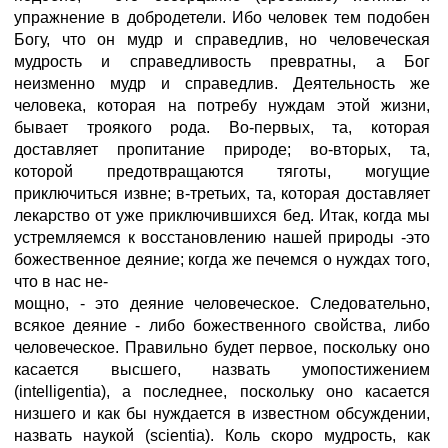
упражнение в добродетели. Ибо человек тем подобен
Богу, что он мудр и справедлив, но человеческая
мудрость и справедливость превратны, а Бог
неизменно мудр и справедлив. Деятельность же
человека, которая на потребу нуждам этой жизни,
бывает троякого рода. Во-первых, та, которая
доставляет пропитание природе; во-вторых, та,
которой предотвращаются тяготы, могущие
приключиться извне; в-третьих, та, которая доставляет
лекарство от уже приключившихся бед. Итак, когда мы
устремляемся к восстановлению нашей природы -это
божественное деяние; когда же печемся о нуждах того,
что в нас не-
мощно, - это деяние человеческое. Следовательно,
всякое деяние - либо божественного свойства, либо
человеческое. Правильно будет первое, поскольку оно
касается высшего, назвать умопостижением
(intelligentia), а последнее, поскольку оно касается
низшего и как бы нуждается в известном обсуждении,
назвать наукой (scientia). Коль скоро мудрость, как