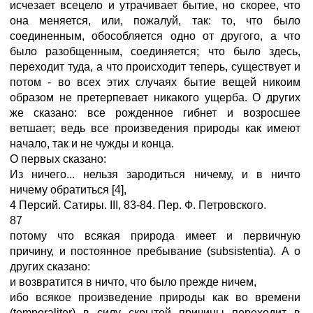
исчезает всецело и утрачивает бытие, но скорее, что
она меняется, или, пожалуй, так: то, что было
соединенным, обособляется одно от другого, а что
было разобщенным, соединяется; что было здесь,
переходит туда, а что происходит теперь, существует и
потом - во всех этих случаях бытие вещей никоим
образом не претерпевает никакого ущерба. О других
же сказано: все рожденное гибнет и возросшее
ветшает; ведь все произведения природы как имеют
начало, так и не чужды и конца.
О первых сказано:
Из ничего... нельзя зародиться ничему, и в ничто
ничему обратиться [4],
4 Персий. Сатиры. III, 83-84. Пер. Ф. Петровского.
87
потому что всякая природа имеет и первичную
причину, и постоянное пребывание (subsistentia). А о
других сказано:
и возвратится в ничто, что было прежде ничем,
ибо всякое произведение природы как во времени
(temporaliter) в силу скрытой причины переходит в