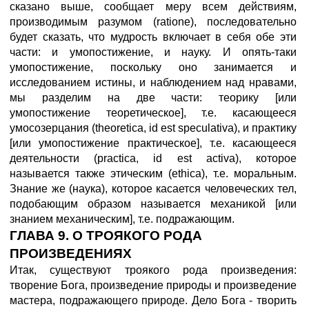
сказано выше, сообщает меру всем действиям,
производимым разумом (ratione), последовательно
будет сказать, что мудрость включает в себя обе эти
части: и умопостижение, и науку. И опять-таки
умопостижение, поскольку оно занимается и
исследованием истины, и наблюдением над нравами,
мы разделим на две части: теорику [или
умопостижение теоретическое], т.е. касающееся
умосозерцания (theoretica, id est speculativa), и практику
[или умопостижение практическое], т.е. касающееся
деятельности (practica, id est activa), которое
называется также этическим (ethica), т.е. моральным.
Знание же (наука), которое касается человеческих тел,
подобающим образом называется механикой [или
знанием механическим], т.е. подражающим.
ГЛАВА 9. О ТРОЯКОГО РОДА
ПРОИЗВЕДЕНИЯХ
Итак, существуют троякого рода произведения:
творение Бога, произведение природы и произведение
мастера, подражающего природе. Дело Бога - творить