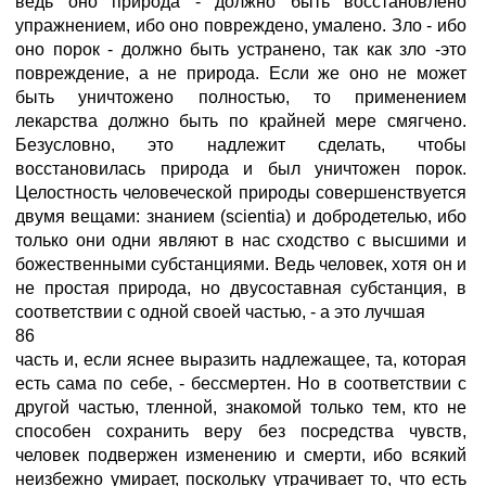
ведь оно природа - должно быть восстановлено
упражнением, ибо оно повреждено, умалено. Зло - ибо
оно порок - должно быть устранено, так как зло -это
повреждение, а не природа. Если же оно не может
быть уничтожено полностью, то применением
лекарства должно быть по крайней мере смягчено.
Безусловно, это надлежит сделать, чтобы
восстановилась природа и был уничтожен порок.
Целостность человеческой природы совершенствуется
двумя вещами: знанием (scientia) и добродетелью, ибо
только они одни являют в нас сходство с высшими и
божественными субстанциями. Ведь человек, хотя он и
не простая природа, но двусоставная субстанция, в
соответствии с одной своей частью, - а это лучшая
86
часть и, если яснее выразить надлежащее, та, которая
есть сама по себе, - бессмертен. Но в соответствии с
другой частью, тленной, знакомой только тем, кто не
способен сохранить веру без посредства чувств,
человек подвержен изменению и смерти, ибо всякий
неизбежно умирает, поскольку утрачивает то, что есть