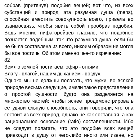
собрав (притянув) подобия вещей; вот что, из всех
субстанций и природ, эта разумная душа (mens),
способная вместить совокупность всего, привела во
взаимосвязь, чтобы явить собой прообраз подобия.
Ведь мнение пифагорейцев гласило, что подобное
познается подобным, так что разумная душа, если бы
не была составлена из всего, никоим образом не могла
бы все постичь. Об этом именно чье-то изречение:
82
Землю землей постигаем, эфир - огнями,
Влагу - влагой, нашим дыханием - воздух.
Однако мы не должны полагать, что мужи, во всякой
природе весьма сведущие, имели такое представление
о простой сущности, будто она разделяется на
множество частей; чтобы яснее продемонстрировать
ее удивительную способность, они говорили, что она
состоит из всех природ, однако не как составная, а как
рациональное основание (ratio) составленности. Ибо
не следует полагать, что это подобие всех вещей
привходит в душу от чего-либо иного или извне, но