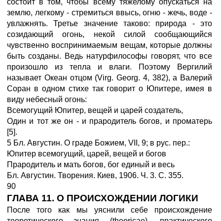
состоит в том, чтобы всему тяжелому опускаться на
землю, легкому - стремиться ввысь, огню - жечь, воде -
увлажнять. Третье значение таково: природа - это
созидающий огонь, некой силой сообщающийся
чувственно воспринимаемым вещам, которые должны
быть созданы. Ведь натурфилософы говорят, что все
произошло из тепла и влаги. Поэтому Вергилий
называет Океан отцом (Virg. Georg. 4, 382), а Валерий
Соран в одном стихе так говорит о Юпитере, имея в
виду небесный огонь:
Всемогущий Юпитер, вещей и царей создатель,
Один и тот же он - и прародитель богов, и проматерь
[5].
5 Бл. Августин. О граде Божием, VII, 9; в рус. пер.:
Юпитер всемогущий, царей, вещей и богов
Прародитель и мать богов, бог единый и весь
Бл. Августин. Творения. Киев, 1906. Ч. 3. С. 355.
90
ГЛАВА 11. О ПРОИСХОЖДЕНИИ ЛОГИКИ
После того как мы уяснили себе происхождение
теоретического знания (theoricae), практического