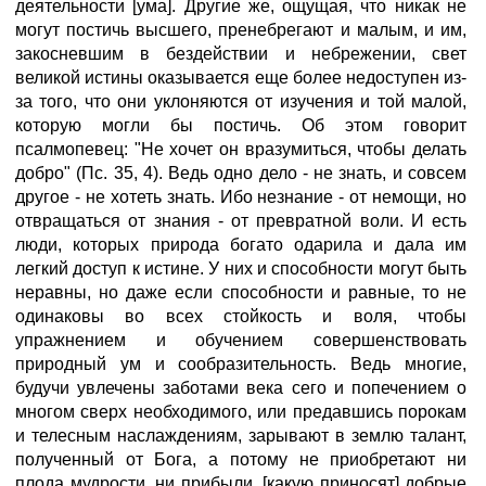
деятельности [ума]. Другие же, ощущая, что никак не
могут постичь высшего, пренебрегают и малым, и им,
закосневшим в бездействии и небрежении, свет
великой истины оказывается еще более недоступен из-
за того, что они уклоняются от изучения и той малой,
которую могли бы постичь. Об этом говорит
псалмопевец: "Не хочет он вразумиться, чтобы делать
добро" (Пс. 35, 4). Ведь одно дело - не знать, и совсем
другое - не хотеть знать. Ибо незнание - от немощи, но
отвращаться от знания - от превратной воли. И есть
люди, которых природа богато одарила и дала им
легкий доступ к истине. У них и способности могут быть
неравны, но даже если способности и равные, то не
одинаковы во всех стойкость и воля, чтобы
упражнением и обучением совершенствовать
природный ум и сообразительность. Ведь многие,
будучи увлечены заботами века сего и попечением о
многом сверх необходимого, или предавшись порокам
и телесным наслаждениям, зарывают в землю талант,
полученный от Бога, а потому не приобретают ни
плода мудрости, ни прибыли, [какую приносят] добрые