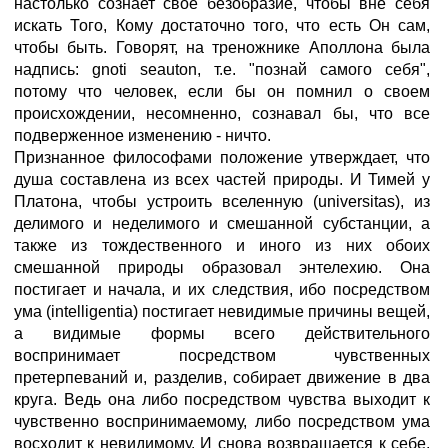
настолько сознает свое безобразие, чтобы вне себя
искать Того, Кому достаточно того, что есть Он сам,
чтобы быть. Говорят, на треножнике Аполлона была
надпись: gnoti seauton, т.е. "познай самого себя",
потому что человек, если бы он помнил о своем
происхождении, несомненно, сознавал бы, что все
подверженное изменению - ничто.
Признанное философами положение утверждает, что
душа составлена из всех частей природы. И Тимей у
Платона, чтобы устроить вселенную (universitas), из
делимого и неделимого и смешанной субстанции, а
также из тождественного и иного из них обоих
смешанной природы образовал энтелехию. Она
постигает и начала, и их следствия, ибо посредством
ума (intelligentia) постигает невидимые причины вещей,
а видимые формы всего действительного
воспринимает посредством чувственных
претерпеваний и, разделив, собирает движение в два
круга. Ведь она либо посредством чувства выходит к
чувственно воспринимаемому, либо посредством ума
восходит к невидимому. И снова возвращается к себе,