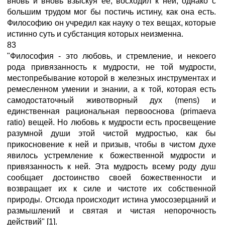
вновь и вновь взыскуя ее, восходил к ней, однако с
большим трудом мог бы постичь истину, как она есть.
Философию он учредил как науку о тех вещах, которые
истинно суть и субстанция которых неизменна.
83
"Философия - это любовь, и стремление, и некоего
рода привязанность к мудрости, не той мудрости,
местопребывание которой в железных инструментах и
ремесленном умении и знании, а к той, которая есть
самодостаточный животворный дух (mens) и
единственная рациональная первооснова (primaeva
ratio) вещей. Но любовь к мудрости есть просвещение
разумной души этой чистой мудростью, как бы
прикосновение к ней и призыв, чтобы в чистом духе
явилось устремление к божественной мудрости и
привязанность к ней. Эта мудрость всему роду душ
сообщает достоинство своей божественности и
возвращает их к силе и чистоте их собственной
природы. Отсюда происходит истина умосозерцаний и
размышлений и святая и чистая непорочность
действий" [1].