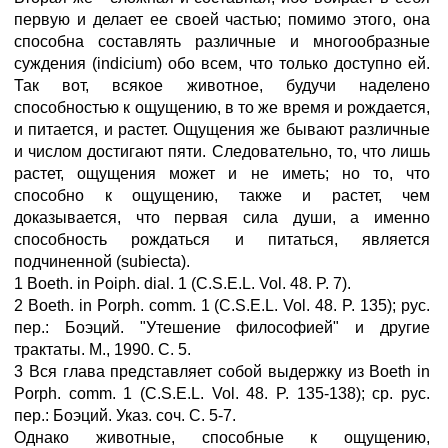
первую и делает ее своей частью; помимо этого, она
способна составлять различные и многообразные
суждения (indicium) обо всем, что только доступно ей.
Так вот, всякое животное, будучи наделено
способностью к ощущению, в то же время и рождается,
и питается, и растет. Ощущения же бывают различные
и числом достигают пяти. Следовательно, то, что лишь
растет, ощущения может и не иметь; но то, что
способно к ощущению, также и растет, чем
доказывается, что первая сила души, а именно
способность рождаться и питаться, является
подчиненной (subiecta).
1 Boeth. in Poiph. dial. 1 (C.S.E.L. Vol. 48. P. 7).
2 Boeth. in Porph. comm. 1 (C.S.E.L. Vol. 48. P. 135); рус.
пер.: Боэций. "Утешение философией" и другие
трактаты. М., 1990. С. 5.
3 Вся глава представляет собой выдержку из Boeth in
Porph. comm. 1 (C.S.E.L. Vol. 48. P. 135-138); ср. рус.
пер.: Боэций. Указ. соч. С. 5-7.
Однако животные, способные к ощущению,