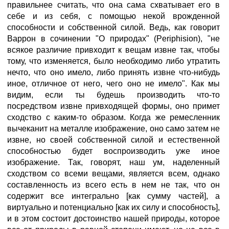
правильнее считать, что она сама схватывает его в
себе и из себя, с помощью некой врожденной
способности и собственной силой. Ведь, как говорит
Варрон в сочинении "О природах" (Periphision), "не
всякое различие привходит к вещам извне так, чтобы
тому, что изменяется, было необходимо либо утратить
нечто, что оно имело, либо принять извне что-нибудь
иное, отличное от него, чего оно не имело". Как мы
видим, если ты будешь производить что-то
посредством извне привходящей формы, оно примет
сходство с каким-то образом. Когда же ремесленник
вычеканит на металле изображение, оно само затем не
извне, но своей собственной силой и естественной
способностью будет воспроизводить уже иное
изображение. Так, говорят, наш ум, наделенный
сходством со всеми вещами, является всем, однако
составленность из всего есть в нем не так, что он
содержит все интегрально [как сумму частей], а
виртуально и потенциально [как их силу и способность],
и в этом состоит достоинство нашей природы, которое