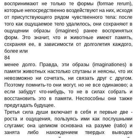
воспринимают не только те формы (formae rerum),
которые непосредственно воздействуют на них, исходя
от присутствующего рядом чувственного тела: после
того как ощущаемое тело удалилось, они сохраняют в
ощущении образы (imagines) ранее воспринятых
форм. Это значит, что и животные имеют память,
сохраняя ее, в зависимости от долголетия каждого,
более или
84
менее долго. Правда, эти образы (imaginationes) в
памяти животных настолько спутаны и неясны, что их
невозможно ни сочетать, ни связать друг с другом.
Поэтому помнить-то они могут, но не все одинаково; а
если забудут что-нибудь, то не в силах собрать и
восстановить это в памяти. Неспособны они также
предугадать будущее.
Третья сила души включает в себя и первые две -
роста и ощущения, пользуясь ими как послушными
слугами; она целиком основана на разуме (ratio) и
занята либо нахождением твердых выводов