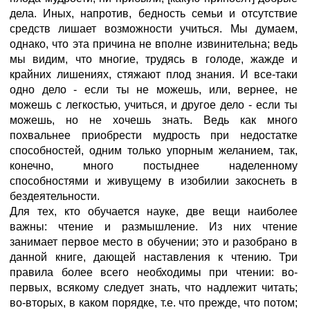
дела. Иных, напротив, бедность семьи и отсутствие
средств лишает возможности учиться. Мы думаем,
однако, что эта причина не вполне извинительна; ведь
мы видим, что многие, трудясь в голоде, жажде и
крайних лишениях, стяжают плод знания. И все-таки
одно дело - если ты не можешь, или, вернее, не
можешь с легкостью, учиться, и другое дело - если ты
можешь, но не хочешь знать. Ведь как много
похвальнее приобрести мудрость при недостатке
способностей, одним только упорным желанием, так,
конечно, много постыднее наделенному
способностями и живущему в изобилии закоснеть в
бездеятельности.
Для тех, кто обучается науке, две вещи наиболее
важны: чтение и размышление. Из них чтение
занимает первое место в обучении; это и разобрано в
данной книге, дающей наставления к чтению. Три
правила более всего необходимы при чтении: во-
первых, всякому следует знать, что надлежит читать;
во-вторых, в каком порядке, т.е. что прежде, что потом;