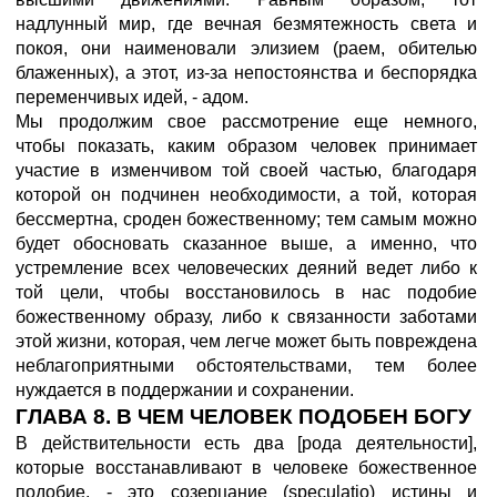
надлунный мир, где вечная безмятежность света и
покоя, они наименовали элизием (раем, обителью
блаженных), а этот, из-за непостоянства и беспорядка
переменчивых идей, - адом.
Мы продолжим свое рассмотрение еще немного,
чтобы показать, каким образом человек принимает
участие в изменчивом той своей частью, благодаря
которой он подчинен необходимости, а той, которая
бессмертна, сроден божественному; тем самым можно
будет обосновать сказанное выше, а именно, что
устремление всех человеческих деяний ведет либо к
той цели, чтобы восстановилось в нас подобие
божественному образу, либо к связанности заботами
этой жизни, которая, чем легче может быть повреждена
неблагоприятными обстоятельствами, тем более
нуждается в поддержании и сохранении.
ГЛАВА 8. В ЧЕМ ЧЕЛОВЕК ПОДОБЕН БОГУ
В действительности есть два [рода деятельности],
которые восстанавливают в человеке божественное
подобие, - это созерцание (speculatio) истины и