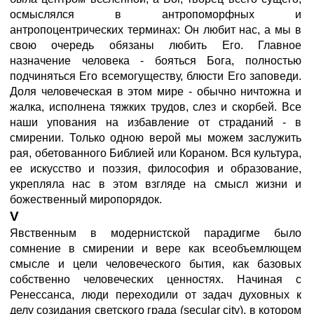
осмыслялся в антропоморфных и
антропоцентрических терминах: Он любит нас, а мы в
свою очередь обязаны любить Его. Главное
назначение человека - бояться Бога, полностью
подчиняться Его всемогуществу, блюсти Его заповеди.
Доля человеческая в этом мире - обычно ничтожна и
жалка, исполнена тяжких трудов, слез и скорбей. Все
наши упования на избавление от страданий - в
смирении. Только одною верой мы можем заслужить
рая, обетованного Библией или Кораном. Вся культура,
ее искусство и поэзия, философия и образование,
укрепляла нас в этом взгляде на смысл жизни и
божественный миропорядок.
V
Явственным в модернистской парадигме было
сомнение в смирении и вере как всеобъемлющем
смысле и цели человеческого бытия, как базовых
собственно человеческих ценностях. Начиная с
Ренессанса, люди переходили от задач духовных к
делу созидания светского града (secular city), в котором