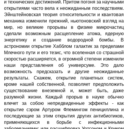
и технических достижений. Притом погоня за научными
открытиями часто вела к неожиданным последствиям.
Эйнштейновская теория относительности и квантовая
механика изменили прежний, ньютоновский взгляд на
мир, но великие прорывы в физике микрочастиц
сделали возможным расщепление атома, ядерную
энергетику и создание водородной бомбы. В
астрономии открытие Хабблом галактик за пределами
Млечного пути и его тезис, что вселенная со страшной
скоростью расширяется, в огромной степени изменили
наши представления об универсуме. Это дало
возможность предсказать и другие неожиданные
результаты. Скажем, открытие планетных систем,
кроме нашей собственной, позволяет предположить
существование внеземной и, может быть, даже
разумной жизни. Каждый прорыв в науке обычно
влечет за собою непредвиденные эффекты - как
открытие сэром Артуром Флемингом пенициллина и
последующие за этим открытия других антибиотиков,
применяющихся в борьбе с инфекционными
заболеваниями; или расшифровка Уотсоном и Криком