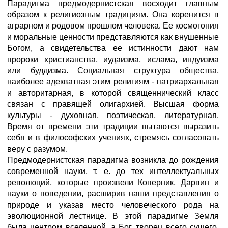
Парадигма предмодернистская восходит главным
образом к религиозным традициям. Она коренится в
аграрном и родовом прошлом человека. Ее космогония
и моральные ценности представляются как внушенные
Богом, а свидетельства ее истинности дают нам
пророки христианства, иудаизма, ислама, индуизма
или буддизма. Социальная структура общества,
наиболее адекватная этим религиям - патриархальная
и авторитарная, в которой священнический класс
связан с правящей олигархией. Высшая форма
культуры - духовная, поэтическая, литературная.
Время от времени эти традиции пытаются выразить
себя и в философских учениях, стремясь согласовать
веру с разумом.
Предмодернистская парадигма возникла до рождения
современной науки, т. е. до тех интеллектуальных
революций, которые произвели Коперник, Дарвин и
науки о поведении, расширив наши представления о
природе и указав место человеческого рода на
эволюционной лестнице. В этой парадигме Земля
была центром вселенной, а Бог, творец всего сущего,