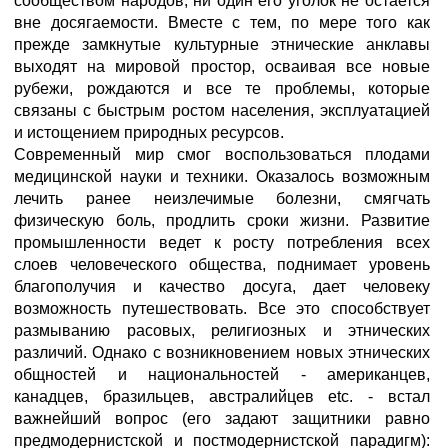
сообществом народов; ни один его уголок не остается
вне досягаемости. Вместе с тем, по мере того как
прежде замкнутые культурные этнические анклавы
выходят на мировой простор, осваивая все новые
рубежи, рождаются и все те проблемы, которые
связаны с быстрым ростом населения, эксплуатацией
и истощением природных ресурсов.
Современный мир смог воспользоваться плодами
медицинской науки и техники. Оказалось возможным
лечить ранее неизлечимые болезни, смягчать
физическую боль, продлить сроки жизни. Развитие
промышленности ведет к росту потребления всех
слоев человеческого общества, поднимает уровень
благополучия и качество досуга, дает человеку
возможность путешествовать. Все это способствует
размыванию расовых, религиозных и этнических
различий. Однако с возникновением новых этнических
общностей и национальностей - американцев,
канадцев, бразильцев, австралийцев etc. - встал
важнейший вопрос (его задают защитники равно
предмодернистской и постмодернистской парадигм):