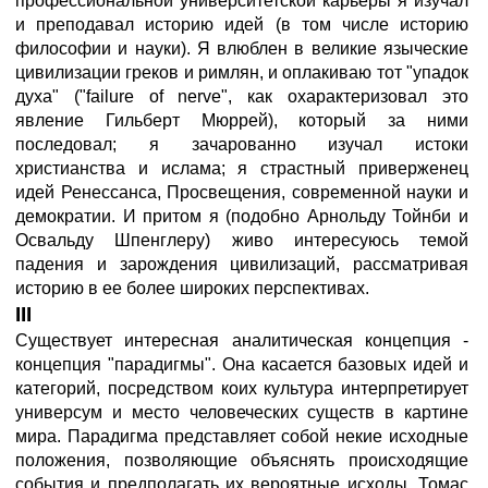
профессиональной университетской карьеры я изучал
и преподавал историю идей (в том числе историю
философии и науки). Я влюблен в великие языческие
цивилизации греков и римлян, и оплакиваю тот "упадок
духа" ("failure of nerve", как охарактеризовал это
явление Гильберт Мюррей), который за ними
последовал; я зачарованно изучал истоки
христианства и ислама; я страстный приверженец
идей Ренессанса, Просвещения, современной науки и
демократии. И притом я (подобно Арнольду Тойнби и
Освальду Шпенглеру) живо интересуюсь темой
падения и зарождения цивилизаций, рассматривая
историю в ее более широких перспективах.
III
Существует интересная аналитическая концепция -
концепция "парадигмы". Она касается базовых идей и
категорий, посредством коих культура интерпретирует
универсум и место человеческих существ в картине
мира. Парадигма представляет собой некие исходные
положения, позволяющие объяснять происходящие
события и предполагать их вероятные исходы. Томас