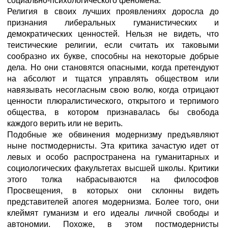
социально-психологического феномена.
Религия в своих лучших проявлениях доросла до
признания либеральных гуманистических и
демократических ценностей. Нельзя не видеть, что
теистические религии, если считать их таковыми
сообразно их букве, способны на некоторые добрые
дела. Но они становятся опасными, когда претендуют
на абсолют и тщатся управлять обществом или
навязывать несогласным свою волю, когда отрицают
ценности плюралистического, открытого и терпимого
общества, в котором признавалась бы свобода
каждого верить или не верить.
Подобные же обвинения модернизму предъявляют
ныне постмодернисты. Эта критика зачастую идет от
левых и особо распространена на гуманитарных и
социологических факультетах высшей школы. Критики
этого толка набрасываются на философов
Просвещения, в которых они склонны видеть
представителей апогея модернизма. Более того, они
клеймят гуманизм и его идеалы личной свободы и
автономии. Похоже, в этом постмодернисты