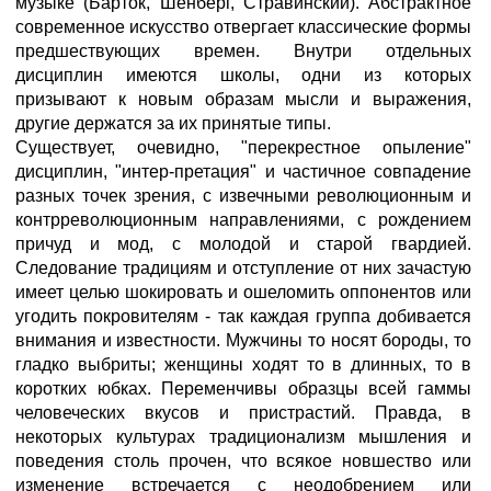
музыке (Барток, Шенберг, Стравинский). Абстрактное
современное искусство отвергает классические формы
предшествующих времен. Внутри отдельных
дисциплин имеются школы, одни из которых
призывают к новым образам мысли и выражения,
другие держатся за их принятые типы.
Существует, очевидно, "перекрестное опыление"
дисциплин, "интер-претация" и частичное совпадение
разных точек зрения, с извечными революционным и
контрреволюционным направлениями, с рождением
причуд и мод, с молодой и старой гвардией.
Следование традициям и отступление от них зачастую
имеет целью шокировать и ошеломить оппонентов или
угодить покровителям - так каждая группа добивается
внимания и известности. Мужчины то носят бороды, то
гладко выбриты; женщины ходят то в длинных, то в
коротких юбках. Переменчивы образцы всей гаммы
человеческих вкусов и пристрастий. Правда, в
некоторых культурах традиционализм мышления и
поведения столь прочен, что всякое новшество или
изменение встречается с неодобрением или