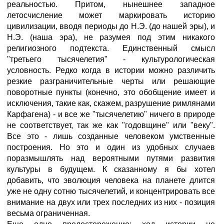
реальностью. Притом, нынешнее западное
летосчисление может маркировать историю
цивилизации, вводя периоды до Н.Э. (до нашей эры), и
Н.Э. (наша эра), не разумея под этим никакого
религиозного подтекста. Единственный смысл
"третьего тысячелетия" - культурологическая
условность. Редко когда в истории можно различить
резкие разграничительные черты или решающие
поворотные пункты (конечно, это обобщение имеет и
исключения, такие как, скажем, разрушение римлянами
Карфагена) - и все же "тысячелетию" ничего в природе
не соответствует, так же как "годовщине" или "веку".
Все это - лишь созданные человеком умственные
построения. Но это и один из удобных случаев
поразмышлять над вероятными путями развития
культуры в будущем. К сказанному я бы хотел
добавить, что эволюция человека на планете длится
уже не одну сотню тысячелетий, и концентрировать все
внимание на двух или трех последних из них - позиция
весьма ограниченная.