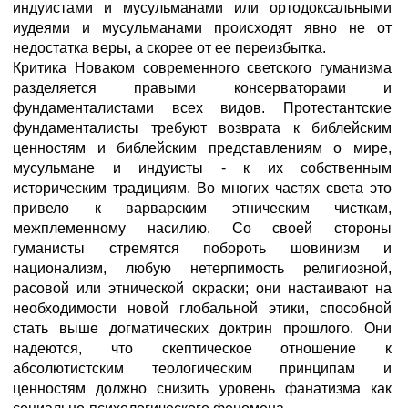
индуистами и мусульманами или ортодоксальными
иудеями и мусульманами происходят явно не от
недостатка веры, а скорее от ее переизбытка.
Критика Новаком современного светского гуманизма
разделяется правыми консерваторами и
фундаменталистами всех видов. Протестантские
фундаменталисты требуют возврата к библейским
ценностям и библейским представлениям о мире,
мусульмане и индуисты - к их собственным
историческим традициям. Во многих частях света это
привело к варварским этническим чисткам,
межплеменному насилию. Со своей стороны
гуманисты стремятся побороть шовинизм и
национализм, любую нетерпимость религиозной,
расовой или этнической окраски; они настаивают на
необходимости новой глобальной этики, способной
стать выше догматических доктрин прошлого. Они
надеются, что скептическое отношение к
абсолютистским теологическим принципам и
ценностям должно снизить уровень фанатизма как