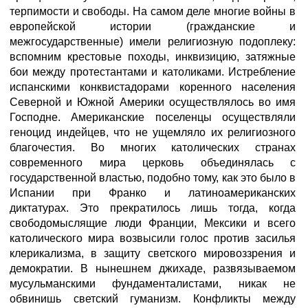
терпимости и свободы. На самом деле многие войны в
европейской истории (гражданские и
межгосударственные) имели религиозную подоплеку:
вспомним крестовые походы, инквизицию, затяжные
бои между протестантами и католиками. Истребление
испанскими конквистадорами коренного населения
Северной и Южной Америки осуществлялось во имя
Господне. Американские поселенцы осуществляли
геноцид индейцев, что не ущемляло их религиозного
благочестия. Во многих католических странах
современного мира церковь объединялась с
государственной властью, подобно тому, как это было в
Испании при Франко и латиноамериканских
диктатурах. Это прекратилось лишь тогда, когда
свободомыслящие люди Франции, Мексики и всего
католического мира возвысили голос против засилья
клерикализма, в защиту светского мировоззрения и
демократии. В нынешнем джихаде, развязываемом
мусульманскими фундаменталистами, никак не
обвинишь светский гуманизм. Конфликты между