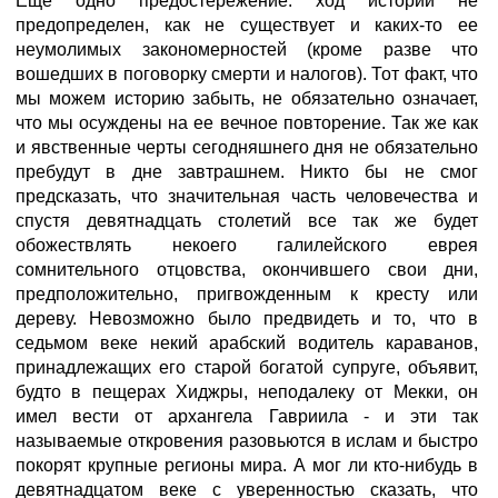
Еще одно предостережение: ход истории не
предопределен, как не существует и каких-то ее
неумолимых закономерностей (кроме разве что
вошедших в поговорку смерти и налогов). Тот факт, что
мы можем историю забыть, не обязательно означает,
что мы осуждены на ее вечное повторение. Так же как
и явственные черты сегодняшнего дня не обязательно
пребудут в дне завтрашнем. Никто бы не смог
предсказать, что значительная часть человечества и
спустя девятнадцать столетий все так же будет
обожествлять некоего галилейского еврея
сомнительного отцовства, окончившего свои дни,
предположительно, пригвожденным к кресту или
дереву. Невозможно было предвидеть и то, что в
седьмом веке некий арабский водитель караванов,
принадлежащих его старой богатой супруге, объявит,
будто в пещерах Хиджры, неподалеку от Мекки, он
имел вести от архангела Гавриила - и эти так
называемые откровения разовьются в ислам и быстро
покорят крупные регионы мира. А мог ли кто-нибудь в
девятнадцатом веке с уверенностью сказать, что