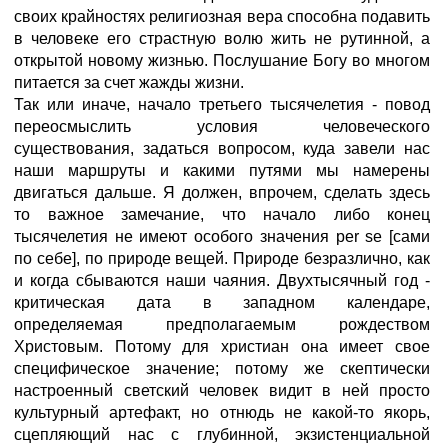
своих крайностях религиозная вера способна подавить
в человеке его страстную волю жить не рутинной, а
открытой новому жизнью. Послушание Богу во многом
питается за счет жажды жизни.
Так или иначе, начало третьего тысячелетия - повод
переосмыслить условия человеческого
существования, задаться вопросом, куда завели нас
наши маршруты и какими путями мы намерены
двигаться дальше. Я должен, впрочем, сделать здесь
то важное замечание, что начало либо конец
тысячелетия не имеют особого значения per se [сами
по себе], по природе вещей. Природе безразлично, как
и когда сбываются наши чаяния. Двухтысячный год -
критическая дата в западном календаре,
определяемая предполагаемым рождеством
Христовым. Потому для христиан она имеет свое
специфическое значение; потому же скептически
настроенный светский человек видит в ней просто
культурный артефакт, но отнюдь не какой-то якорь,
сцепляющий нас с глубинной, экзистенциальной