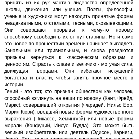
принять из их рук мантию лидерства определенной
школы, движения или учения. Поэты, философы,
ученые и художники могут находить принятые формы
неадекватными, отсталыми, тесными, сковывающими.
Они совершают прорывы к чему-то новому,
способному освободить их от пут старины. Но и само
это новое по прошествии времени начинает выглядеть
банальным или тривиальным, и снова раздаются
призывы вернуться к классическим образцам и
ценностям. Страсть к славе и величию - могучая сила,
движущая творцами. Они избегают искушений
богатства и власти, чтобы занять прочное место в
истории.
Гений - это тот, кто признан обществом как человек,
способный взглянуть на вещи по новому (Кант, Фрейд,
Маркс), совершивший открытия (Фарадей, Нильс Бор,
Мария Кюри), введший новые формы художественного
выражения (Пикассо, Хемингуэй) или новые формы
морали (Конфуций, Иисус, Будда). Это может быть
великий изобретатель или деятель (Эдисон, Карнеги,