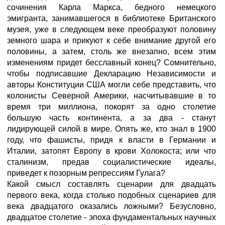
сочинения Карла Маркса, бедного немецкого
эмигранта, занимавшегося в библиотеке Британского
музея, уже в следующем веке преобразуют половину
земного шара и прикуют к себе внимание другой его
половины, а затем, столь же внезапно, всем этим
изменениям придет бесславный конец? Сомнительно,
чтобы подписавшие Декларацию Независимости и
авторы Конституции США могли себе представить, что
колонисты Северной Америки, насчитывавшие в то
время три миллиона, покорят за одно столетие
большую часть континента, а за два - станут
лидирующей силой в мире. Опять же, кто знал в 1900
году, что фашисты, придя к власти в Германии и
Италии, затопят Европу в крови Холокоста; или что
сталинизм, предав социалистические идеалы,
приведет к позорным репрессиям Гулага?
Какой смысл составлять сценарии для двадцать
первого века, когда столько подобных сценариев для
века двадцатого оказались ложными? Безусловно,
двадцатое столетие - эпоха фундаментальных научных