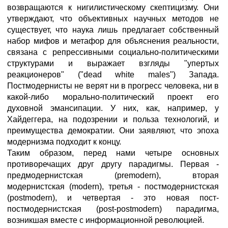
возвращаются к нигилистическому скептицизму. Они
утверждают, что объективных научных методов не
существует, что наука лишь предлагает собственный
набор мифов и метафор для объяснения реальности,
связана с репрессивными социально-политическими
структурами и выражает взгляды "упертых
реакционеров" ("dead white males") Запада.
Постмодернисты не верят ни в прогресс человека, ни в
какой-либо морально-политический проект его
духовной эмансипации. У них, как, например, у
Хайдеггера, на подозрении и польза технологий, и
преимущества демократии. Они заявляют, что эпоха
модернизма подходит к концу.
Таким образом, перед нами четыре основных
противоречащих друг другу парадигмы. Первая -
предмодернистская (premodern), вторая
модернистская (modern), третья - постмодернистская
(postmodern), и четвертая - это новая пост-
постмодернистская (post-postmodern) парадигма,
возникшая вместе с информационной революцией.