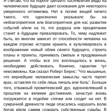
Я считаю, что на пороге третьего тысячелетия виды на
человеческое будущее дают основания для некоторого
умеренного оптимизма. Нет в логике вещей ничего
такого, что однозначно указывало бы на
неблагоприятное или благоприятное для нас развитие
событий и/или на то, что разруха или процветание
станет в будущем превалировать. То, чему надлежит
быть, во многом зависит от способности человека на
каждом отрезке истории хранить и культивировать в
воображении новый облик своего будущего, строить
планы и проекты, принимать смелые и продуманные
решения. А чтобы все это воплощалось в жизнь,
необходимо действовать. Конечно, гарантии тут
невозможны. Как сказал Роберт Бернс: "Что мышиные,
что вернейшие человеческие замыслы часто терпят
крах, оставляя по себе лишь печаль или боль". Больше
того, отважный прометеевский дух, вдохновлявший в
прошлом на великие достижения, зачастую вновь
погружается в подобие спячки или сходит на нет. В
сумрачной древности люди опасались нарушить волю
богов и/или самим созидать собственные судьбы. В