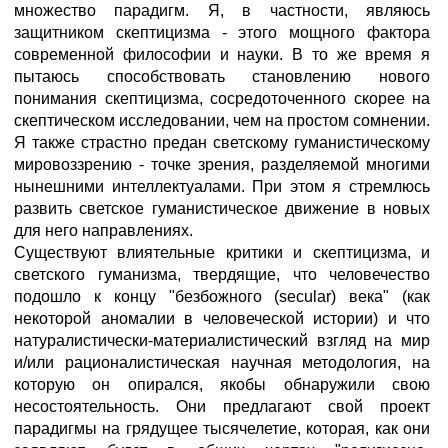
множество парадигм. Я, в частности, являюсь
защитником скептицизма - этого мощного фактора
современной философии и науки. В то же время я
пытаюсь способствовать становлению нового
понимания скептицизма, сосредоточенного скорее на
скептическом исследовании, чем на простом сомнении.
Я также страстно предан светскому гуманистическому
мировоззрению - точке зрения, разделяемой многими
нынешними интеллектуалами. При этом я стремлюсь
развить светское гуманистическое движение в новых
для него направлениях.
Существуют влиятельные критики и скептицизма, и
светского гуманизма, твердящие, что человечество
подошло к концу "безбожного (secular) века" (как
некоторой аномалии в человеческой истории) и что
натуралистически-материалистический взгляд на мир
и/или рационалистическая научная методология, на
которую он опирался, якобы обнаружили свою
несостоятельность. Они предлагают свой проект
парадигмы на грядущее тысячелетие, которая, как они