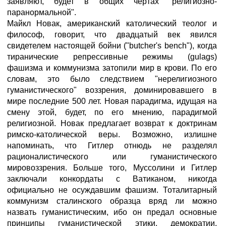
заявляют, будет в общих чертах "религиозно-
паранормальной".
Майкл Новак, американский католический теолог и
философ, говорит, что двадцатый век явился
свидетелем настоящей бойни ("butcher's bench"), когда
тиранические репрессивные режимы (gulags)
фашизма и коммунизма затопили мир в крови. По его
словам, это было следствием "нерелигиозного
гуманистического" воззрения, доминировавшего в
мире последние 500 лет. Новая парадигма, идущая на
смену этой, будет, по его мнению, парадигмой
религиозной. Новак предлагает возврат к доктринам
римско-католической веры. Возможно, излишне
напоминать, что Гитлер отнюдь не разделял
рационалистического или гуманистического
мировоззрения. Больше того, Муссолини и Гитлер
заключали конкордаты с Ватиканом, никогда
официально не осуждавшим фашизм. Тоталитарный
коммунизм сталинского образца вряд ли можно
назвать гуманистическим, ибо он предал основные
принципы гуманистической этики, демократии,