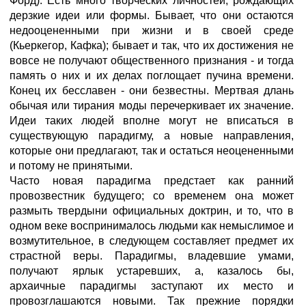
Форд). Есть много творческих личностей, рождающих
дерзкие идеи или формы. Бывает, что они остаются
недооцененными при жизни и в своей среде
(Кьеркегор, Кафка); бывает и так, что их достижения не
вовсе не получают общественного признания - и тогда
память о них и их делах поглощает пучина времени.
Конец их бесславен - они безвестны. Мертвая длань
обычая или тирания моды перечеркивает их значение.
Идеи таких людей вполне могут не вписаться в
существующую парадигму, а новые направления,
которые они предлагают, так и остаться неоцененными
и потому не принятыми.
Часто новая парадигма предстает как ранний
провозвестник будущего; со временем она может
размыть твердыни официальных доктрин, и то, что в
одном веке воспринималось людьми как немыслимое и
возмутительное, в следующем составляет предмет их
страстной веры. Парадигмы, владевшие умами,
получают ярлык устаревших, а, казалось бы,
архаичные парадигмы заступают их место и
провозглашаются новыми. Так прежние порядки