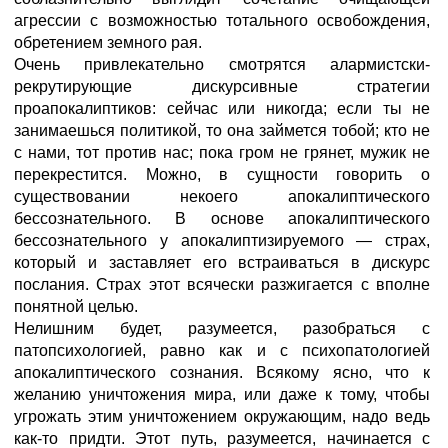
агрессии с возможностью тотального освобождения,
обретением земного рая.
Очень привлекательно смотрятся алармистски-
рекрутирующие дискурсивные стратегии
проапокалиптиков: сейчас или никогда; если ты не
занимаешься политикой, то она займется тобой; кто не
с нами, тот против нас; пока гром не грянет, мужик не
перекрестится. Можно, в сущности говорить о
существовании некоего апокалиптического
бессознательного. В основе апокалиптического
бессознательного у апокалиптизируемого — страх,
который и заставляет его встраиваться в дискурс
послания. Страх этот всячески разжигается с вполне
понятной целью.
Нелишним будет, разумеется, разобраться с
патопсихологией, равно как и с психопатологией
апокалиптического сознания. Всякому ясно, что к
желанию уничтожения мира, или даже к тому, чтобы
угрожать этим уничтожением окружающим, надо ведь
как-то придти. Этот путь, разумеется, начинается с