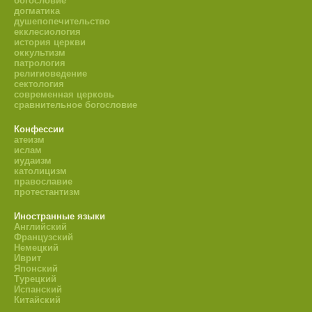
богословие
догматика
душепопечительство
екклесиология
история церкви
оккультизм
патрология
религиоведение
сектология
современная церковь
сравнительное богословие
Конфессии
атеизм
ислам
иудаизм
католицизм
православие
протестантизм
Иностранные языки
Английский
Французский
Немецкий
Иврит
Японский
Турецкий
Испанский
Китайский