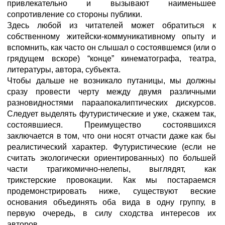
привлекательно и вызывают наименьшее
сопротивление со стороны публики.
Здесь любой из читателей может обратиться к
собственному житейски-коммуникативному опыту и
вспомнить, как часто он слышал о состоявшемся (или о
грядущем вскоре) “конце” кинематографа, театра,
литературы, автора, субъекта.
Чтобы дальше не возникало путаницы, мы должны
сразу провести черту между двумя различными
разновидностями параапокалиптических дискурсов.
Следует выделять футуристические и уже, скажем так,
состоявшиеся. Преимущество состоявшихся
заключается в том, что они носят отчасти даже как бы
реалистический характер. Футуристические (если не
считать экологически ориентированных) по большей
части трагикомично-нелепы, выглядят, как
трикстерские провокации. Как мы постараемся
продемонстрировать ниже, существуют веские
основания объединять оба вида в одну группу, в
первую очередь, в силу сходства интересов их
авторов.