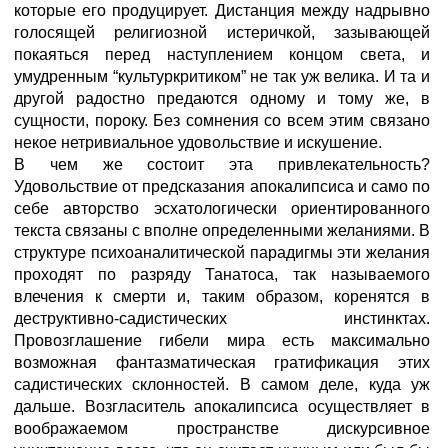
которые его продуцирует. Дистанция между надрывно
голосящей религиозной истеричкой, зазывающей
покаяться перед наступлением концом света, и
умудренным “культуркритиком” не так уж велика. И та и
другой радостно предаются одному и тому же, в
сущности, пороку. Без сомнения со всем этим связано
некое нетривиальное удовольствие и искушение.
В чем же состоит эта привлекательность?
Удовольствие от предсказания апокалипсиса и само по
себе авторство эсхатологически ориентированного
текста связаны с вполне определенными желаниями. В
структуре психоаналитической парадигмы эти желания
проходят по разряду Танатоса, так называемого
влечения к смерти и, таким образом, коренятся в
деструктивно-садистических инстинктах.
Провозглашение гибели мира есть максимально
возможная фантазматическая гратификация этих
садистических склонностей. В самом деле, куда уж
дальше. Возгласитель апокалипсиса осуществляет в
воображаемом пространстве дискурсивное