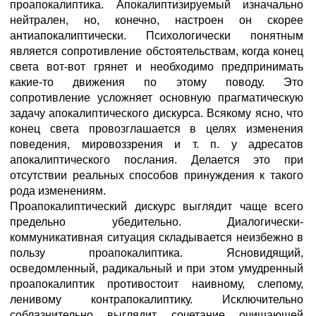
проапокалиптика. Апокалиптизируемый изначально
нейтрален, но, конечно, настроен он скорее
антиапокалиптически. Психологически понятным
является сопротивление обстоятельствам, когда конец
света вот-вот грянет и необходимо предпринимать
какие-то движения по этому поводу. Это
сопротивление усложняет основную прагматическую
задачу апокалиптического дискурса. Всякому ясно, что
конец света провозглашается в целях изменения
поведения, мировоззрения и т. п. у адресатов
апокалиптического послания. Делается это при
отсутствии реальных способов принуждения к такого
рода изменениям.
Проапокалиптический дискурс выглядит чаще всего
предельно убедительно. Диалогически-
коммуникативная ситуация складывается неизбежно в
пользу проапокалиптика. Ясновидящий,
осведомленный, радикальный и при этом умудренный
проапокалиптик противостоит наивному, слепому,
ленивому контрапокалиптику. Исключительно
соблазнительно выглядит сочетание очищающей