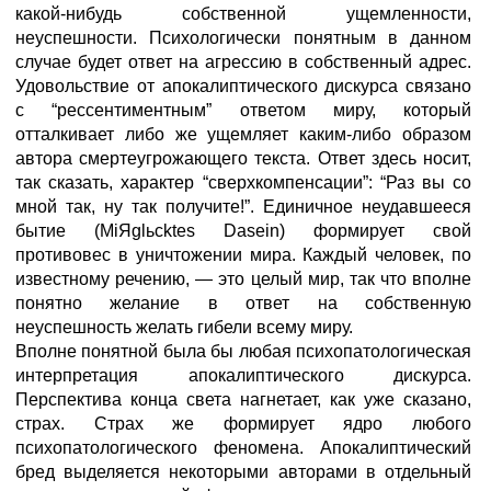
какой-нибудь собственной ущемленности,
неуспешности. Психологически понятным в данном
случае будет ответ на агрессию в собственный адрес.
Удовольствие от апокалиптического дискурса связано
с “рессентиментным” ответом миру, который
отталкивает либо же ущемляет каким-либо образом
автора смертеугрожающего текста. Ответ здесь носит,
так сказать, характер “сверхкомпенсации”: “Раз вы со
мной так, ну так получите!”. Единичное неудавшееся
бытие (MiЯglьcktes Dasein) формирует свой
противовес в уничтожении мира. Каждый человек, по
известному речению, — это целый мир, так что вполне
понятно желание в ответ на собственную
неуспешность желать гибели всему миру.
Вполне понятной была бы любая психопатологическая
интерпретация апокалиптического дискурса.
Перспектива конца света нагнетает, как уже сказано,
страх. Страх же формирует ядро любого
психопатологического феномена. Апокалиптический
бред выделяется некоторыми авторами в отдельный