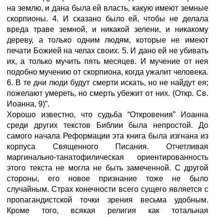
на землю, и дана была ей власть, какую имеют земные
скорпионы. 4. И сказано было ей, чтобы не делала
вреда траве земной, и никакой зелени, и никакому
дереву, а только одним людям, которые не имеют
печати Божией на челах своих. 5. И дано ей не убивать
их, а только мучить пять месяцев. И мучение от нея
подобно мучению от скорпиона, когда ужалит человека.
6. В те дни люди будут смерти искать, но не найдут ея;
пожелают умереть, но смерть убежит от них. (Откр. Св.
Иоанна, 9)”.
Хорошо известно, что судьба “Откровения” Иоанна
среди других текстов Библии была непростой. До
самого начала Реформации эта книга была изгнана из
корпуса Священного Писания. Отчетливая
маргинально-танатофилическая ориентированность
этого текста не могла не быть замеченной. С другой
стороны, его новое признание тоже не было
случайным. Страх конечности всего сущего является с
пропагандистской точки зрения весьма удобным.
Кроме того, всякая религия как тотальная