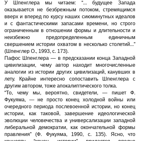
У Шпенглера мы читаем: “... будущее Запада
оказывается не безбрежным потоком, стремящимся
вверх и вперед по курсу наших сиюминутных идеалов
и с фантастическими запасами времени, но строго
ограниченным в отношении формы и длительности и
неизбежно предопределенным единичным
свершением истории охватом в несколько столетий...”
(Шпенглер О., 1993, с. 173).
Пафос Шпенглера — в предсказании конца Западной
цивилизации, чему автор находит многочисленные
аналогии из истории других цивилизаций, канувших в
лету. Крайне интересно сопоставить Шпенглера с
другим автором, тоже апокалиптического толка.
“То, чему мы, вероятно, свидетели, — пишет Ф.
Фукуяма, — не просто конец холодной войны или
очередного периода послевоенной истории, но конец
истории, как таковой, завершение идеологической
эволюции человечества и универсализации западной
либеральной демократии, как окончательной формы
правления” (Ф. Фукуяма, 1990, с. 135). Ясно, что