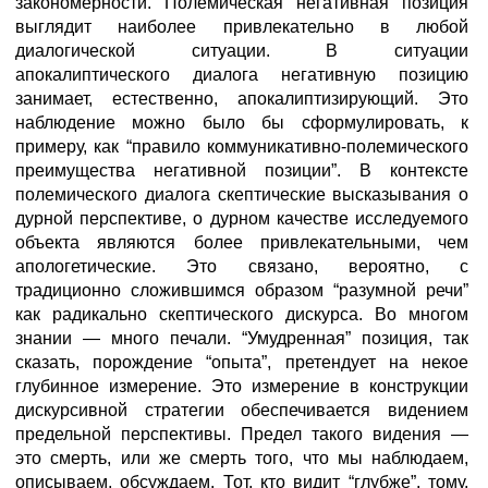
закономерности. Полемическая негативная позиция
выглядит наиболее привлекательно в любой
диалогической ситуации. В ситуации
апокалиптического диалога негативную позицию
занимает, естественно, апокалиптизирующий. Это
наблюдение можно было бы сформулировать, к
примеру, как “правило коммуникативно-полемического
преимущества негативной позиции”. В контексте
полемического диалога скептические высказывания о
дурной перспективе, о дурном качестве исследуемого
объекта являются более привлекательными, чем
апологетические. Это связано, вероятно, с
традиционно сложившимся образом “разумной речи”
как радикально скептического дискурса. Во многом
знании — много печали. “Умудренная” позиция, так
сказать, порождение “опыта”, претендует на некое
глубинное измерение. Это измерение в конструкции
дискурсивной стратегии обеспечивается видением
предельной перспективы. Предел такого видения —
это смерть, или же смерть того, что мы наблюдаем,
описываем, обсуждаем. Тот, кто видит “глубже”, тому,