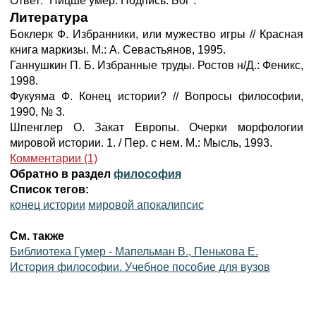
Ответ: “Ницше умер. Подпись: Бог”.
Литература
Боклерк Ф. Избранники, или мужество игры // Красная
книга маркизы. М.: А. Севастьянов, 1995.
Ганнушкин П. Б. Избранные труды. Ростов н/Д.: Феникс,
1998.
Фукуяма Ф. Конец истории? // Вопросы философии,
1990, № 3.
Шпенглер О. Закат Европы. Очерки морфологии
мировой истории. 1. / Пер. с нем. М.: Мысль, 1993.
Комментарии (1)
Обратно в раздел
философия
Список тегов:
конец истории
мировой апокалипсис
См. также
Библиотека Гумер - Мапельман В., Пенькова Е.
История философии. Учебное пособие для вузов