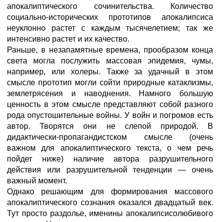
апокалиптического сочинительства. Количество
социально-исторических прототипов апокалипсиса
неуклонно растет с каждым тысячелетием; так же
интенсивно растет и их качество.
Раньше, в незапамятные времена, прообразом конца
света могла послужить массовая эпидемия, чумы,
например, или холеры. Также за удачный в этом
смысле прототип могли сойти природные катаклизмы,
землетрясения и наводнения. Намного большую
ценность в этом смысле представляют собой разного
рода опустошительные войны. У войн и погромов есть
автор. Творятся они не слепой природой. В
дидактически-пропагандистском смысле (очень
важном для апокалиптического текста, о чем речь
пойдет ниже) наличие автора разрушительного
действия или разрушительной тенденции — очень
важный момент.
Однако решающим для формирования массового
апокалиптического сознания оказался двадцатый век.
Тут просто раздолье, именины апокалипсисолюбивого