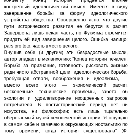
концепту “конец истории” придается вполне
конкретный идеологический смысл. Имеется в виду
завершение борьбы за форму идеологического
устройства общества. Совершенно ясно, что другие
пути исторического развития не берутся в расчет.
Завершена лишь некая часть, но Фукуяма стремится
придать ей вид завершения целого. Ошибка налицо:
pars pro toto, часть вместо целого.
Внушив себе (и другим) эти безрадостные мысли,
автор впадает в меланхолию: “Конец истории печален.
Борьба за признание, готовность рисковать жизнью
ради чисто абстрактной цели, идеологическая борьба,
требующая отваги, воображения и идеализма, —
вместо всего этого — экономический расчет,
бесконечные технические проблемы, забота об
экологии и удовлетворение изощренных запросов
потребителя. В постисторический период нет ни
искусства, ни философии; есть лишь тщательно
оберегаемый музей человеческой истории. Я ощущаю
в самом себе и замечаю в окружающих ностальгию по
тому времени, когда история существовала” (Ф.