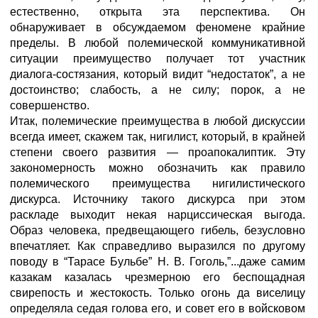
естественно, открыта эта перспектива. Он
обнаруживает в обсуждаемом феномене крайние
пределы. В любой полемической коммуникативной
ситуации преимущество получает тот участник
диалога-состязания, который видит “недостаток”, а не
достоинство; слабость, а не силу; порок, а не
совершенство.
Итак, полемические преимущества в любой дискуссии
всегда имеет, скажем так, нигилист, который, в крайней
степени своего развития — проапокалиптик. Эту
закономерность можно обозначить как правило
полемического преимущества нигилистического
дискурса. Источнику такого дискурса при этом
раскладе выходит некая нарциссическая выгода.
Образ человека, предвещающего гибель, безусловно
впечатляет. Как справедливо выразился по другому
поводу в “Тарасе Бульбе” Н. В. Гоголь,”...даже самим
казакам казалась чрезмерною его беспощадная
свирепость и жестокость. Только огонь да виселицу
определяла седая голова его, и совет его в войсковом