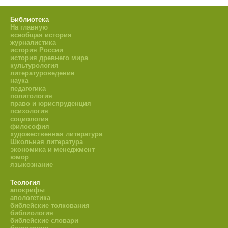
Библиотека
На главную
всеобщая история
журналистика
история России
история древнего мира
культурология
литературоведение
наука
педагогика
политология
право и юриспруденция
психология
социология
философия
художественная литература
Школьная литература
экономика и менеджмент
юмор
языкознание
Теология
апокрифы
апологетика
библейские толкования
библиология
библейские словари