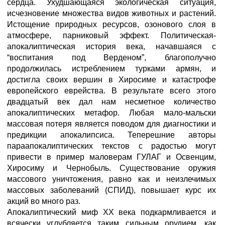
сердца. Ухудшающаяся экологическая ситуация,
исчезновение множества видов животных и растений.
Истощение природных ресурсов, озонового слоя в
атмосфере, парниковый эффект. Политическая-
апокалиптическая история века, начавшаяся с
“воспитания под Верденом”, благополучно
продолжилась истреблением турками армян, и
достигла своих вершин в Хиросиме и катастрофе
европейского еврейства. В результате всего этого
двадцатый век дал нам несметное количество
апокалиптических метафор. Любая мало-мальски
массовая потеря является поводом для диагностики и
предикции апокалипсиса. Теперешние авторы
параапокалиптических текстов с радостью могут
привести в пример маловерам ГУЛАГ и Освенцим,
Хиросиму и Чернобыль. Существование оружия
массового уничтожения, равно как и неизлечимых
массовых заболеваний (СПИД), повышает курс их
акций во много раз.
Апокалиптический миф ХХ века подкармливается и
всячески углубляется таким сильным орудием, как