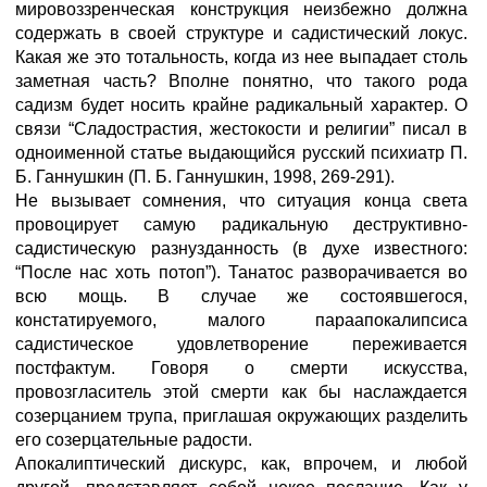
мировоззренческая конструкция неизбежно должна
содержать в своей структуре и садистический локус.
Какая же это тотальность, когда из нее выпадает столь
заметная часть? Вполне понятно, что такого рода
садизм будет носить крайне радикальный характер. О
связи “Сладострастия, жестокости и религии” писал в
одноименной статье выдающийся русский психиатр П.
Б. Ганнушкин (П. Б. Ганнушкин, 1998, 269-291).
Не вызывает сомнения, что ситуация конца света
провоцирует самую радикальную деструктивно-
садистическую разнузданность (в духе известного:
“После нас хоть потоп”). Танатос разворачивается во
всю мощь. В случае же состоявшегося,
констатируемого, малого параапокалипсиса
садистическое удовлетворение переживается
постфактум. Говоря о смерти искусства,
провозгласитель этой смерти как бы наслаждается
созерцанием трупа, приглашая окружающих разделить
его созерцательные радости.
Апокалиптический дискурс, как, впрочем, и любой