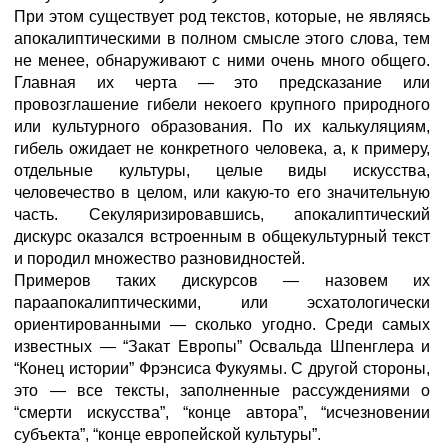
При этом существует род текстов, которые, не являясь
апокалиптическими в полном смысле этого слова, тем
не менее, обнаруживают с ними очень много общего.
Главная их черта — это предсказание или
провозглашение гибели некоего крупного природного
или культурного образования. По их калькуляциям,
гибель ожидает не конкретного человека, а, к примеру,
отдельные культуры, целые виды искусства,
человечество в целом, или какую-то его значительную
часть. Секуляризировавшись, апокалиптический
дискурс оказался встроенным в общекультурный текст
и породил множество разновидностей.
Примеров таких дискурсов — назовем их
параапокалиптическими, или эсхатологически
ориентированными — сколько угодно. Среди самых
известных — “Закат Европы” Освальда Шпенглера и
“Конец истории” Фрэнсиса Фукуямы. С другой стороны,
это — все тексты, заполненные рассуждениями о
“смерти искусства”, “конце автора”, “исчезновении
субъекта”, “конце европейской культуры”.