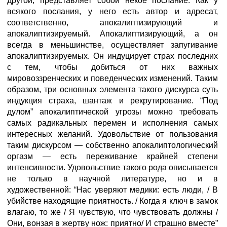
другой, представляет собой некое послание. Как у
всякого послания, у него есть автор и адресат,
соответственно, апокалиптизирующий и
апокалиптизируемый. Апокалиптизирующий, а он
всегда в меньшинстве, осуществляет запугивание
апокалиптизируемых. Он индуцирует страх последних
с тем, чтобы добиться от них важных
мировоззренческих и поведенческих изменений. Таким
образом, три основных элемента такого дискурса суть
индукция страха, шантаж и рекрутирование. “Под
дулом” апокалиптической угрозы можно требовать
самых радикальных перемен и исполнения самых
интересных желаний. Удовольствие от пользования
таким дискурсом — собственно апокалиптологический
оргазм — есть переживание крайней степени
интенсивности. Удовольствие такого рода описывается
не только в научной литературе, но и в
художественной: “Нас уверяют медики: есть люди, / В
убийстве находящие приятность. / Когда я ключ в замок
влагаю, то же / Я чувствую, что чувствовать должны /
Они, вонзая в жертву нож: приятно/ И страшно вместе”