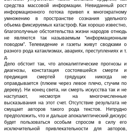
средства массовой информации. Невиданный рост
информационного потока привел к многократному
умножению в пространстве сознания удельного
объема фиксируемых катастроф. Как хорошо известно,
благополучные обстоятельства жизни народов отнюдь
не являются так называемым “информационным
поводом”. Телевидение и газеты живут сводками о
разного рода катаклизмах, авариях, преступлениях и т.
д.
Дело обстоит так, что апокалиптические прогнозы и
диагнозы, констатация состоявшейся смерти и
предикция смертей грядущих никогда не
оправдывается (плюем через левое плечо, стучим по
дереву). Ни конец света, ни смерть искусства так и не
наступают, несмотря на многочисленные
высказывания на этот счет. Отсутствие результата не
смущает авторов такого рода текстов. Нетрудно
предположить, что и дальше апокалиптический дискурс
будет пользоваться особым спросом в силу его
исключительной привлекательности для авторов,