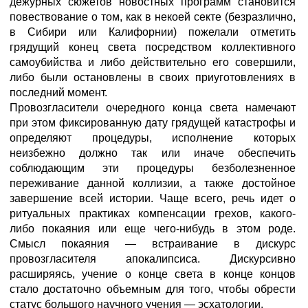
дежурных сюжетов новостных программ становится
повествование о том, как в некоей секте (безразлично,
в Сибири или Калифорнии) пожелали отметить
грядущий конец света посредством коллективного
самоубийства и либо действительно его совершили,
либо были остановлены в своих приуготовлениях в
последний момент.
Провозгласители очередного конца света намечают
при этом фиксированную дату грядущей катастрофы и
определяют процедуры, исполнение которых
неизбежно должно так или иначе обеспечить
соблюдающим эти процедуры безболезненное
переживание данной коллизии, а также достойное
завершение всей истории. Чаще всего, речь идет о
ритуальных практиках компенсации грехов, какого-
либо покаяния или еще чего-нибудь в этом роде.
Смысл покаяния — встраивание в дискурс
провозгласителя апокалипсиса. Дискурсивно
расширяясь, учение о конце света в конце концов
стало достаточно объемным для того, чтобы обрести
статус большого научного учения — эсхатологии.