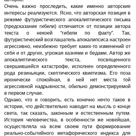
Очень важно проследить, какие именно авторские
интересы реализуются. Ясно, что авторская позиция в
режиме футуристического апокалиптического письма
(предсказание гибели) отличается от позиции автора
текста о некоей “гибели по факту”. Так,
футуристический возглашатель апокалипсиса настроен
агрессивно, неизбежно требует каких-то изменений от
себя и от других, угрожая казнями и бедами. Автор же
апокалиптического текста, посвященного
свершившейся катастрофе, исполнен определенного
рода резиньяции, скептического квиетизма. Его поза
иронически спокойная, в ней нет места той
агрессивной надрывности, обильно демонстрируемой
в первом случае.
Однако, что и говорить, есть конечно нечто такое в
истории, что действительно наводит на мысль о конце
света, так сказать, законным и естественным путем.
История человечества, в особенности же новейшая,
осуществляла на всем своем пути формирование
реально-событийного метафорического индекса для