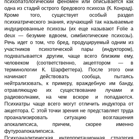
психопатологический феномен или описывается как
одна из стадий острого бредового психоза (К. Конрад).
Кроме того, существует особый раздел
психиатрического знания, изучающий так называемые
индуцированные психозы (их еще называют Folie a
deux — безумие вдвоем, симбиотические психозы).
Речь идет о том, что бред, продуцируемый одним из
участников психотической пары (индуктором),
подхватывается другим, чаще всего близким ему,
человеком (соответственно, акцептором — в
терминологии К. Шарфеттера). После этого они
начинают действовать сообща, пытаясь
нейтрализовать, к примеру, враждебную им банду,
отравляющую их существование лучами и
радиоволнами, на чем вскоре и попадаются.
Психиатры чаще всего могут отличить индуктора от
акцептора. С этой точки зрения не представляет труда
проанализировать ситуацию возглашения
апокалипсиса, причем, скорее именно
футуроапокалипсиса.
Психоаналитическая интерпретационная стратегия