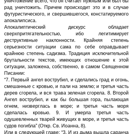
уничтожение всего, что он считает нужным или был бы
рад уничтожить. Причем происходит это и в случае
футуристического, и свершившегося, констатируемого
апокалипсиса.
Апокалиптический дискурс обладает
сверхпритягательностью, ибо легитимирует
деструктивные наклонности. Крайняя степень
серьезности ситуации сама по себе оправдывает
крайнюю степень садизма. Традиция исключительной
брутальности текстов, имеющих отношение к этой
ситуации, заложена, собственно, в самом Священном
Писании:
“7. Первый ангел вострубил, и сделались град и огонь,
смешанные с кровью, и пали на землю; и третья часть
дерев сгорела, и вся трава зеленая сгорела. 8. Второй
Ангел вострубил, и как бы большая гора, пылающая
огнем, низверглась в море; и третья часть моря
сделалась кровью. 9. И умерла третья часть
одушевленных тварей живущих в море, и третья часть
судов погибла” (Откр. Св. Иоанна, 8).
Или в следующей главе: “3. И из дыма вышла саранча