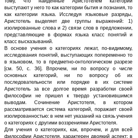
тому, что найденные Аристотелем категории
выступают у него то как категории бытия и познания, то
как категории языка. Исследуя языковые разряды,
Аристотель выделяет две группы выражений: 1)
изолированные слова и 2) связи слов в предложении,
представляющие в формах языка класс понятий и
класс высказываний.
В основе учения о категориях лежат, по-видимому,
исследования понятий, выступающих попеременно то
в языковом, то в предметно-онтологическом разрезе
[см. 50, с. 36]. Впрочем, ни по вопросу о числе
основных категорий, ни по вопросу об их
последовательности или порядке в их системе
Аристотель за все долгое время разработки своей
философии не пришел к твердо установившимся
выводам. Сочинение Аристотеля, в котором
рассматривается система категорий, поражает своей
изолированностью: в нем нет указаний на связь учения
о категориях с другими воззрениями Аристотеля.
Для учения о категориях, как, впрочем, и для всей
философии Аристотеля, характерен двоякий аспект: в