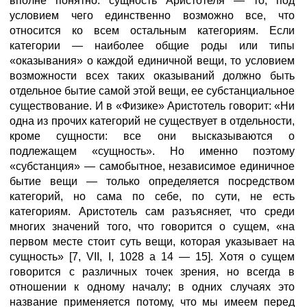
вполне понятно: сущность Аристотеля — то, под
условием чего единственно возможно все, что
относится ко всем остальным категориям. Если
категории — наиболее общие роды или типы
«оказывания» о каждой единичной вещи, то условием
возможности всех таких оказываний должно быть
отдельное бытие самой этой вещи, ее субстанциальное
существование. И в «Физике» Аристотель говорит: «Ни
одна из прочих категорий не существует в отдельности,
кроме сущности: все они высказываются о
подлежащем «сущность». Но именно поэтому
«субстанция» — самобытное, независимое единичное
бытие вещи — только определяется посредством
категорий, но сама по себе, по сути, не есть
категориям. Аристотель сам разъясняет, что среди
многих значений того, что говорится о сущем, «на
первом месте стоит суть вещи, которая указывает на
сущность» [7, VII, I, 1028 а 14 — 15]. Хотя о сущем
говорится с различных точек зрения, но всегда в
отношении к одному началу; в одних случаях это
название применяется потому, что мы имеем перед