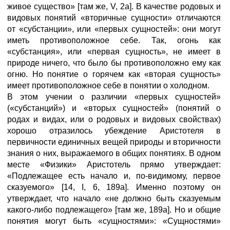
живое существо» [там же, V, 2а]. В качестве родовых и
видовых понятий «вторичные сущности» отличаются
от «субстанции», или «первых сущностей»: они могут
иметь противоположное себе. Так, огонь как
«субстанция», или «первая сущность», не имеет в
природе ничего, что было бы противоположно ему как
огню. Но понятие о горячем как «вторая сущность»
имеет противоположное себе в понятии о холодном.
В этом учении о различии «первых сущностей»
(«субстанций») и «вторых сущностей» (понятий о
родах и видах, или о родовых и видовых свойствах)
хорошо отразилось убeждeниe Аристотеля в
первичности единичных вещей природы и вторичности
знания о них, выражаемого в общих понятиях. В одном
месте «Физики» Аристотель прямо утверждает:
«Подлежащее есть начало и, по-видимому, первое
сказуемого» [14, I, 6, 189а]. Именно поэтому он
утверждает, что начало «не должно быть сказуемым
какого-либо подлежащего» [там же, 189а]. Но и общие
понятия могут быть «сущностями»: «Сущностями»