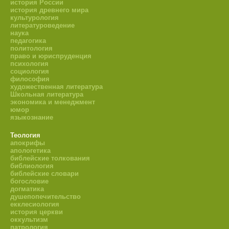
история России
история древнего мира
культурология
литературоведение
наука
педагогика
политология
право и юриспруденция
психология
социология
философия
художественная литература
Школьная литература
экономика и менеджмент
юмор
языкознание
Теология
апокрифы
апологетика
библейские толкования
библиология
библейские словари
богословие
догматика
душепопечительство
екклесиология
история церкви
оккультизм
патрология