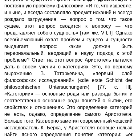
постоянную проблему философии. «И то, что издревле,
и ныне, и всегда составляло предмет исканий и всегда
рождало затруднения, — вопрос о том. что такое
сущее, этот вопрос сводится к вопросу — что
представляет собою сущность» [там же, VII, I]. Однако
всеобъемлющий охват проблемы сущего и сущности
выдвигает вопрос: каким должен быть
первоначальный, вводящий в науку подход к этой
проблеме? Ответ на этот вопрос Аристотель пытался
дать в своем учении о категориях. Это, по верному
выражению В. Татаркевича, «первый слой
философских исследований» («die erste Schicht der
philosophischen Untersuchungen») [77, с. III].
«Категории» — основные роды или разряды бытия и
соответственно основные роды понятий о бытии, его
свойствах и отношениях. Это определение категорий
не есть, однако, определение самого Аристотеля.
Больше того. Как верно заметил современный чешский
исследователь К. Берка, у Аристотеля вообще нельзя
найти ясного определения понятия категории: «er